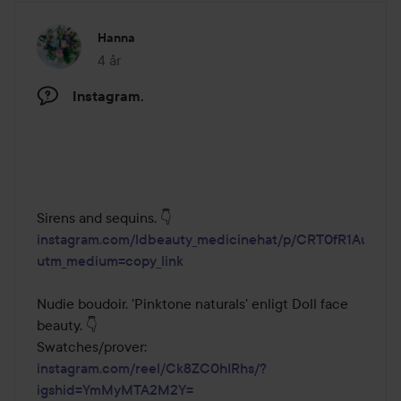
Hanna
4 år
Inlägget skapades 4 år
Instagram.
instagram.com/ldbeauty_medicinehat/p/CRT0fR1Auj-/?
utm_medium=copy_link
Nudie boudoir. 'Pinktone naturals' enligt Doll face 
beauty. 👇 

instagram.com/reel/Ck8ZC0hIRhs/?
igshid=YmMyMTA2M2Y=