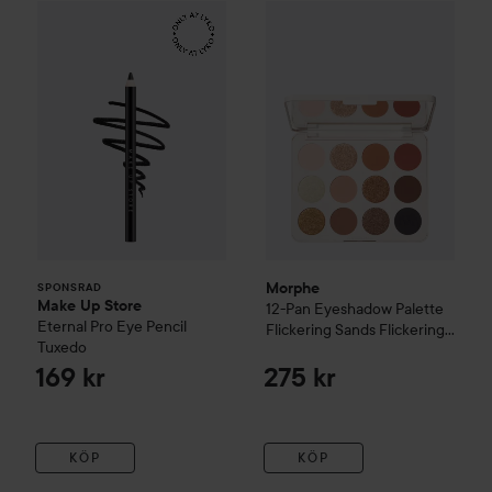
Make Up Store
Eternal Pro Eye Pencil
Morphe
12-Pan Eyeshadow Pal
Tuxedo
169 kr
SPONSRAD
Morphe
SPONSRAD
Make Up Store
12-Pan Eyeshadow Palette
Eternal Pro Eye Pencil
Flickering Sands
Flickering
Tuxedo
Sands
169 kr
275 kr
KÖP
KÖP