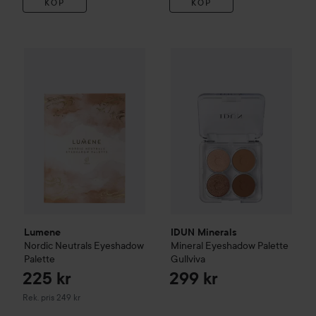
KÖP
KÖP
IDUN Minerals
225 kr
Mineral Eyesh
Lumene
Nordic Neutrals Eyeshadow Palette
Rekommenderat pris 249 kr
Lumene
IDUN Minerals
Nordic Neutrals Eyeshadow
Mineral Eyeshadow Palette
Palette
Gullviva
225 kr
299 kr
Rekommenderat pris 249 kr
Rek. pris 249 kr