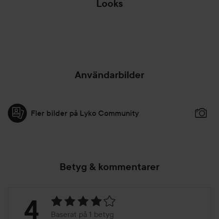
Looks
INSPIRATION
FRÅN ANDRA
BRO
🍁AUTUMN🍁
MUA'S
HOPPA ÖVER SEKTIONEN
Användarbilder
Fler bilder på Lyko Community
Betyg & kommentarer
Betyg:
4
Baserat på 1 betyg