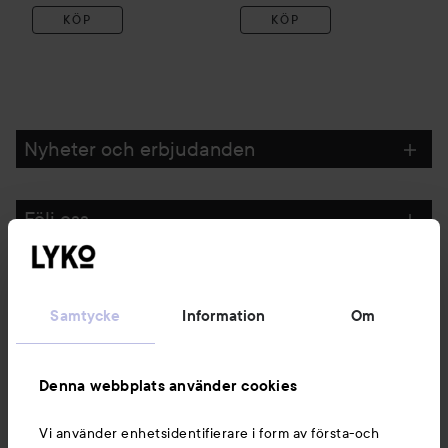
KÖP
KÖP
Nyheter och erbjudanden
Följ oss
Kundservice
Samtycke
Information
Om
Information
Denna webbplats använder cookies
Du kanske också gillar
Vi använder enhetsidentifierare i form av första-och