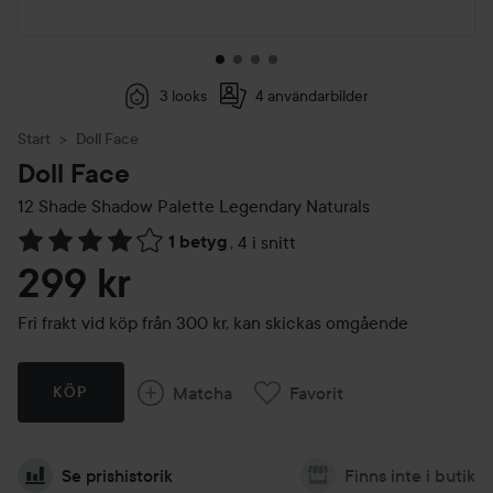
3 looks
4 användarbilder
Start
Doll Face
Doll Face
12 Shade Shadow Palette
Legendary Naturals
1 betyg
,
4 i snitt
Hoppa till Betyg & kommentarer
299 kr
Fri frakt vid köp från 300 kr, kan skickas omgående
Matcha
Favorit
KÖP
Se prishistorik
Finns inte i butik