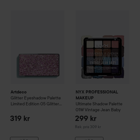
Artdeco
Glitter Eyeshadow Palette Limited Edition
05 Glitt
NYX PROFESSIONAL MAKEU
Artdeco
NYX PROFESSIONAL
Glitter Eyeshadow Palette
MAKEUP
Limited Edition
05 Glitter
Ultimate Shadow Palette
goddess
01W Vintage Jean Baby
319 kr
299 kr
Rekommenderat pris 309 kr
Rek. pris 309 kr