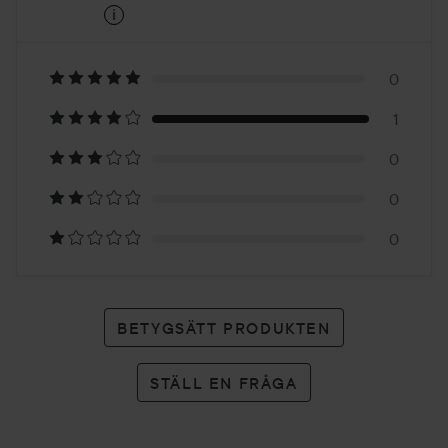
i
4
Baserat
på
0
1
1
0
betyg
0
0
BETYGSÄTT PRODUKTEN
STÄLL EN FRÅGA