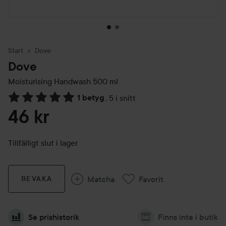
Start
Dove
Dove
Moisturising Handwash
500 ml
1 betyg
,
5 i snitt
Hoppa till Betyg & kommentarer
46 kr
Tillfälligt slut i lager
Matcha
Favorit
BEVAKA
Se prishistorik
Finns inte i butik