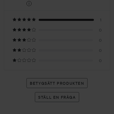
i
5
Baserat
på
1
0
1
0
betyg
0
0
BETYGSÄTT PRODUKTEN
STÄLL EN FRÅGA