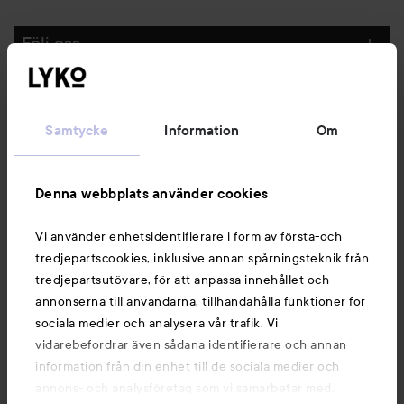
Följ oss
Kundservice
Samtycke
Information
Om
Information
Denna webbplats använder cookies
Du kanske också gillar
Vi använder enhetsidentifierare i form av första-och
tredjepartscookies, inklusive annan spårningsteknik från
tredjepartsutövare, för att anpassa innehållet och
annonserna till användarna, tillhandahålla funktioner för
sociala medier och analysera vår trafik. Vi
vidarebefordrar även sådana identifierare och annan
information från din enhet till de sociala medier och
annons- och analysföretag som vi samarbetar med.