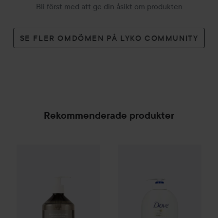
Bli först med att ge din åsikt om produkten
SE FLER OMDÖMEN PÅ LYKO COMMUNITY
Rekommenderade produkter
Scandinavian Soap Factory
Dove
Moisturising Handwash
Fjällskog
Hand Soap
500
SPONSRAD