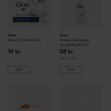
Dove
Dove
Beauty Cream Bar
1 st
Shower Gel Deeply
Nourishing
400 ml
19 kr
58 kr
Rekommenderat pris 67 kr
Rek. pris 67 kr
KÖP
KÖP
43 kr
Dove
Flytande Tvål Sheabutter & Vanilla
Dove
Shower Gel Fresh Care
500 ml
4
Rekommenderat pris 58 