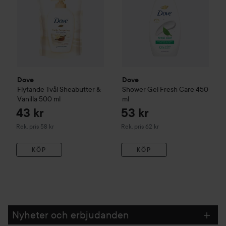
Dove
Dove
Flytande Tvål Sheabutter &
Shower Gel Fresh Care
450
Vanilla
500 ml
ml
43 kr
53 kr
Rekommenderat pris 58 kr
Rekommenderat pris 62 kr
Rek. pris 58 kr
Rek. pris 62 kr
KÖP
KÖP
Nyheter och erbjudanden