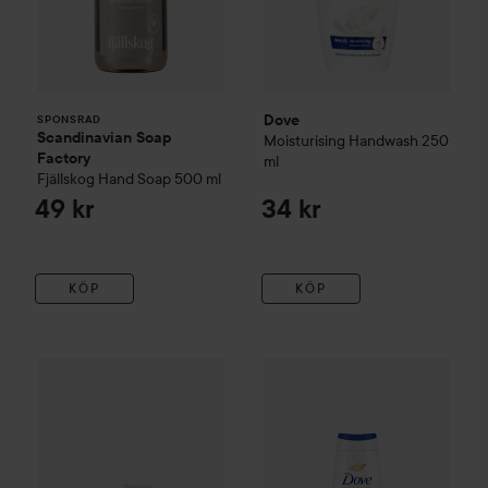
Dove
SPONSRAD
Scandinavian Soap
Moisturising Handwash
250
Factory
ml
Fjällskog
Hand Soap
500 ml
49 kr
34 kr
KÖP
KÖP
Dove
Beauty Cream Bar
1 st
19 kr
Dove
Shower Gel Deeply Nour