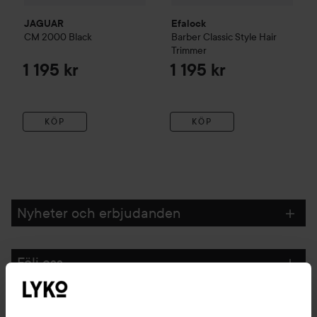
JAGUAR
Efalock
CM 2000
Black
Barber Classic Style Hair
Trimmer
1 195 kr
1 195 kr
KÖP
KÖP
Nyheter och erbjudanden
Följ oss
Kundservice