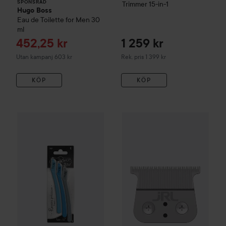
SPONSRAD
Trimmer 15-in-1
Hugo Boss
Eau de Toilette for Men
30
ml
Reapris
452,25 kr
1 259 kr
Rekommenderat pris 1 399 kr
Utan kampanj 603 kr
Rek. pris 1 399 kr
KÖP
KÖP
B&O Paris
Precision Trimmer x3
JRL
Trimmer Blade 2020T
43 kr
289 