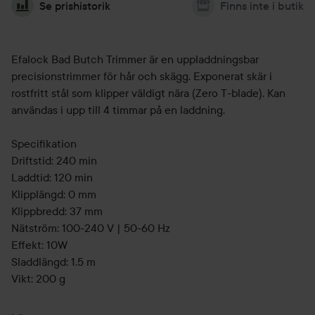
Se prishistorik
Finns inte i butik
Efalock Bad Butch Trimmer är en uppladdningsbar
precisionstrimmer för hår och skägg. Exponerat skär i
rostfritt stål som klipper väldigt nära (Zero T-blade). Kan
användas i upp till 4 timmar på en laddning.
Specifikation
Driftstid: 240 min
Laddtid: 120 min
Klipplängd: 0 mm
Klippbredd: 37 mm
Nätström: 100-240 V | 50-60 Hz
Effekt: 10W
Sladdlängd: 1,5 m
Vikt: 200 g
Innehåll