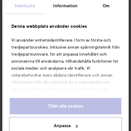
Samtycke
Information
Om
Information
Denna webbplats använder cookies
Du kanske också gillar
Vi använder enhetsidentifierare i form av första-och
tredjepartscookies, inklusive annan spårningsteknik från
tredjepartsutövare, för att anpassa innehållet och
annonserna till användarna, tillhandahålla funktioner för
sociala medier och analysera vår trafik. Vi
vidarebefordrar även sådana identifierare och annan
information från din enhet till de sociala medier och
annons- och analysföretag som vi samarbetar med.
Dessa kan i sin tur kombinera informationen med annan
information som du har tillhandahållit eller som de har
Tillåt alla cookies
samlat in när du har använt deras tjänster. Du godkänner
våra cookies vid fortsatt användande av vår webbplats.
Copyright 2026
För information om hur du kan ändra inställningarna för
Anpassa
E-handel av Avensia