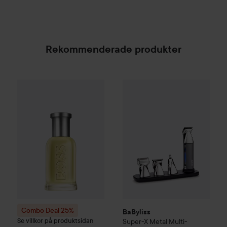
Rekommenderade produkter
BaByliss
Super-X Metal
Multi-T
Combo Deal 25%
Hugo Boss
Eau de Toilette for Me
SPONSRAD
Combo Deal 25%
BaByliss
Se villkor på produktsidan
Super-X Metal
Multi-