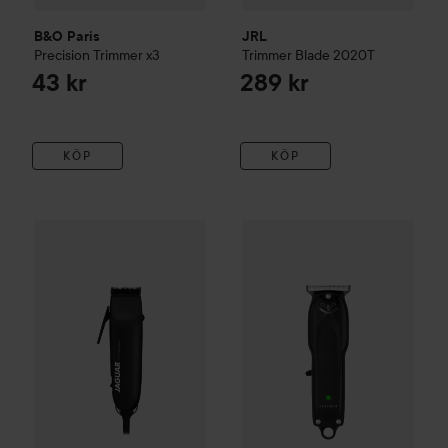
B&O Paris
JRL
Precision Trimmer x3
Trimmer Blade 2020T
43 kr
289 kr
KÖP
KÖP
JAGUAR
CM 2000
Black
Efalock
Barber Classic Style H
1 195 kr