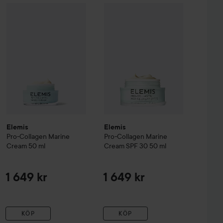
anic Beauty
Elemis
Pro-Collagen
BioCleanse
Marine Cream
3in1 Foam Cleanser
Elemis
50 ml
Pro-Collagen
150 ml
Marine Cream
1 649 kr
199 kr
Elemis
Elemis
Pro-Collagen
Marine
Pro-Collagen
Marine
Cream
50 ml
Cream SPF 30
50 ml
1 649 kr
1 649 kr
KÖP
KÖP