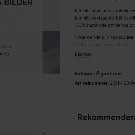
 BILDER
Kliniskt bevisad att minska 
Kliniskt bevisad att hjälpa t
100% instämde att denna pr
*Oberoende kliniska studier 
**Oberoende användarstudier
ukten.
är du
Läs mer
Användning:
Ögonkräm
Kategori
:
Använd morgon och kväll på 
2011-423-0
ögonkonturen.
Artikelnummer
:
15 ml
Rekommendera
0