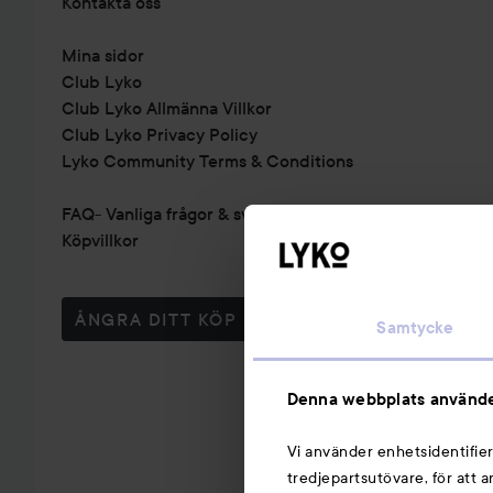
Kontakta oss
Mina sidor
Club Lyko
Club Lyko Allmänna Villkor
Club Lyko Privacy Policy
Lyko Community Terms & Conditions
FAQ- Vanliga frågor & svar
Köpvillkor
ÅNGRA DITT KÖP
Samtycke
Denna webbplats använde
Vi använder enhetsidentifier
tredjepartsutövare, för att 