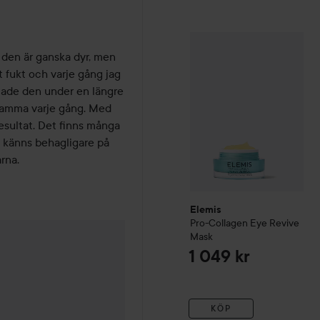
Elemis
Pro-Collagen
Eye R
den är ganska dyr, men 
 fukt och varje gång jag 
tade den under en längre 
samma varje gång. Med 
esultat. Det finns många 
 känns behagligare på 
rna.
Elemis
Pro-Collagen
Eye Revive
Mask
1 049 kr
 2 månader
KÖP