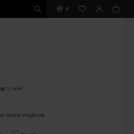
SE
yg
,
1 i snitt
arer
, kan skickas omgående.
a
Favorit