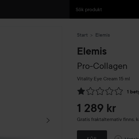
Start
Elemis
Elemis
Pro-Collagen
Vitality Eye Cream
15 ml
1 bet
Hoppa till Betyg & komment
1 289 kr
Gratis fraktalternativ finns
Match
KÖP