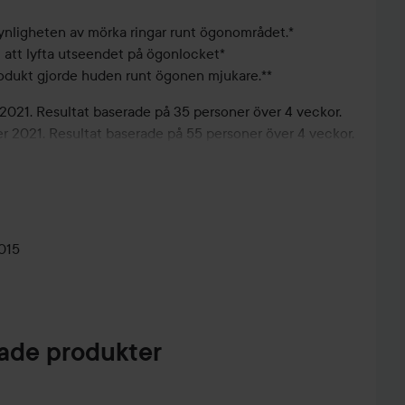
synligheten av mörka ringar runt ögonområdet.*
ill att lyfta utseendet på ögonlocket*
odukt gjorde huden runt ögonen mjukare.**
2021. Resultat baserade på 35 personer över 4 veckor.
 2021. Resultat baserade på 55 personer över 4 veckor.
rengjord hud. Applicera ett tunt lager på
015
de produkter