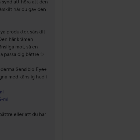
 synd att höra att den 
rskilt när du gav den 
ya produkter, särskilt 
Den här krämen 
nsliga mot, så en 
 passa dig bättre ✨

derma Sensibio Eye+ 
agna med känslig hud i 
ml
5-ml
ttre eller att du har 