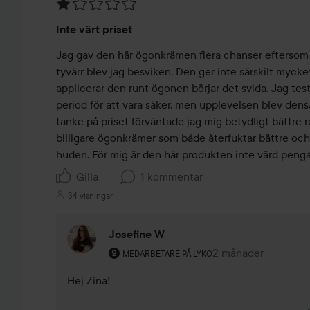
Betyg:
Inte värt priset
1
av
Jag gav den här ögonkrämen flera chanser eftersom 
5
tyvärr blev jag besviken. Den ger inte särskilt mycket
applicerar den runt ögonen börjar det svida. Jag tes
period för att vara säker, men upplevelsen blev den
tanke på priset förväntade jag mig betydligt bättre r
billigare ögonkrämer som både återfuktar bättre och
huden. För mig är den här produkten inte värd penga
Gilla
1 kommentar
34 visningar
Josefine W
Användarens roll: Medarbetare på Lyko.
2 månader
Kommentaren lades
MEDARBETARE PÅ LYKO
Hej Zina! 
