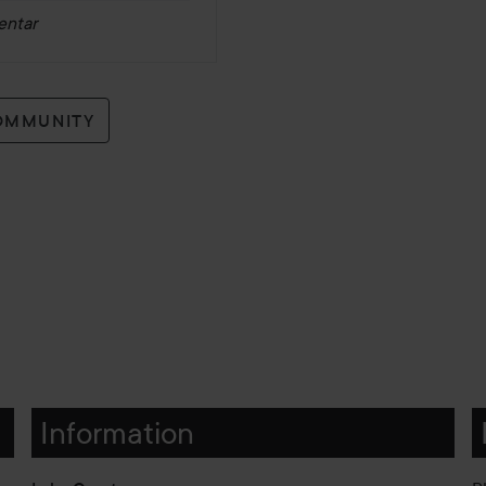
entar
OMMUNITY
Information