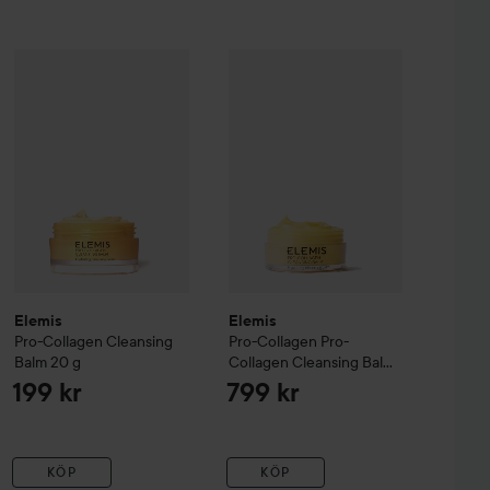
evive Mask
Elemis
Pro-Collagen Cleansing Balm
Elemis
Pro-Collagen
20 g
Pro-Collagen 
1 049 kr
199 kr
Elemis
Elemis
Pro-Collagen Cleansing
Pro-Collagen
Pro-
Balm
20 g
Collagen Cleansing Balm
100 g
199 kr
799 kr
KÖP
KÖP