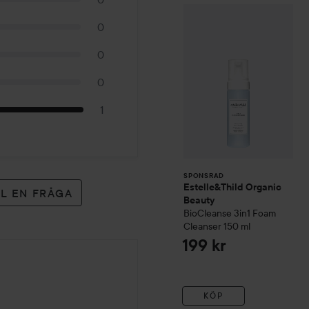
Estelle&Thild Org
SPONSRAD
0
0
0
1
SPONSRAD
Estelle&Thild Organic
LL EN FRÅGA
Beauty
BioCleanse
3in1 Foam
Cleanser
150 ml
199 kr
KÖP