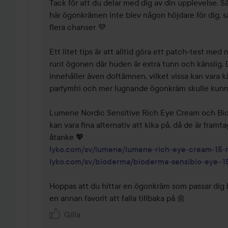
Tack för att du delar med dig av din upplevelse. Så
här ögonkrämen inte blev någon höjdare för dig, sä
flera chanser 💜

Ett litet tips är att alltid göra ett patch-test med n
runt ögonen där huden är extra tunn och känslig. 
innehåller även doftämnen, vilket vissa kan vara kä
parfymfri och mer lugnande ögonkräm skulle kunna
Lumene Nordic Sensitive Rich Eye Cream och Bio
kan vara fina alternativ att kika på, då de är framt
lyko.com/sv/lumene/lumene-rich-eye-cream-15-
lyko.com/sv/bioderma/bioderma-sensibio-eye--1
Hoppas att du hittar en ögonkräm som passar dig bä
en annan favorit att falla tillbaka på 🌼
Gilla