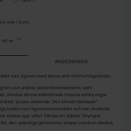
nns inte i butik
 att se
INGREDIENSER
mrådet runt ögonen med denna anti-trötthetsögonkräm.
agtorn och arabisk jasminblommaessens, samt
kt, minskar denna målinriktade formula mörka ringar,
rfuktat, ljusare utseende. Den kliniskt bevisade*
liga huden runt ögonkonturområdet och kan användas
ch strama upp, vilket främjar ett slätare, föryngrat
-fet, den spänstiga geltexturen skapar också en idealisk