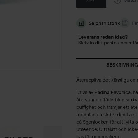
Se prishistorik
Fi
Leverans redan idag?
Skriv in ditt postnummer för
BESKRIVNING
Återuppliva det känsliga o
Drivs av Padina Pavonica, h
återvunnen fläderblomsextra
puffighet och främjar ett åte
formulan omsluter den käns
på ögonlocken för att lyfta o
utseende. Ultralätt och icke
bas för ögonmakeup.