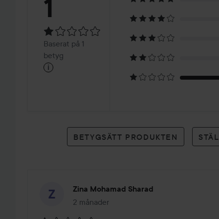
Betyg:
1
1
Baserat
Baserat på 1
på
betyg
i
1
betyg
BETYGSÄTT PRODUKTEN
STÄ
Zina Mohamad Sharad
2 månader
Inlägget skapades 2 månader