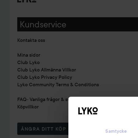
Kundservice
Kontakta oss
Mina sidor
Club Lyko
Club Lyko Allmänna Villkor
Club Lyko Privacy Policy
Lyko Community Terms & Conditions
FAQ- Vanliga frågor & svar
Köpvillkor
ÅNGRA DITT KÖP
Samtycke