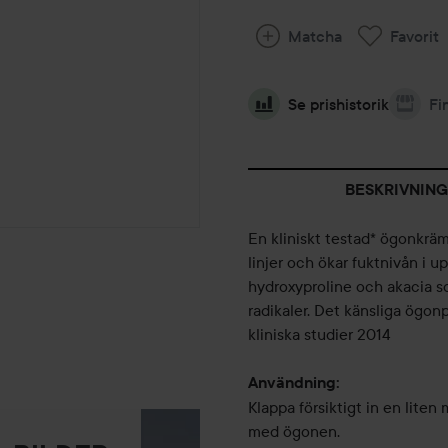
Matcha
Favorit
Se prishistorik
Fi
BESKRIVNING
En kliniskt testad* ögonkräm
linjer och ökar fuktnivån i u
hydroxyproline och akacia so
radikaler. Det känsliga ögon
kliniska studier 2014
Användning:
Klappa försiktigt in en lit
med ögonen.