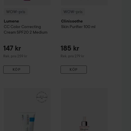
WOW-pris
WOW-pris
Lumene
Clinisoothe
CC
Color Correcting
Skin Purifier
100 ml
Cream SPF20
2 Medium
147 kr
185 kr
Rekommenderat pris 259 kr
Rekommenderat pris 279 kr
Rek. pris 259 kr
Rek. pris 279 kr
KÖP
KÖP
99 kr
161 kr
sh & Eyebrow Tint
WOW-pris
La Roche-Posay
3 Natural Brown
Balm B5+
WOW-pris
100 ml
Kérastase
Genesis
Serum 
Rekommenderat pris 140 kr
Rekommenderat pris 242 kr