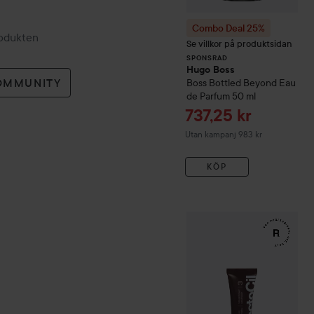
Combo Deal 25%
rodukten
Se villkor på produktsidan
SPONSRAD
Hugo Boss
OMMUNITY
Boss Bottled Beyond Eau
de Parfum
50 ml
Reapris
737,25 kr
Utan kampanj 983 kr
KÖP
WOW-pris
RefectoCil
Eyela