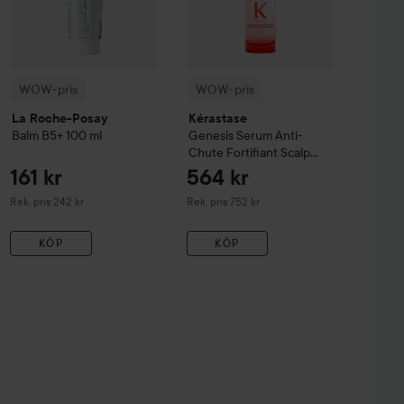
WOW-pris
WOW-pris
La Roche-Posay
Kérastase
Balm B5+
100 ml
Genesis
Serum Anti-
Chute Fortifiant Scalp
Serum
90 ml
161 kr
564 kr
Rekommenderat pris 242 kr
Rekommenderat pris 752 kr
Rek. pris 242 kr
Rek. pris 752 kr
KÖP
KÖP