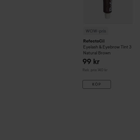
WOW-pris
RefectoCil
Eyelash & Eyebrow Tint
3
Natural Brown
99 kr
Rekommenderat pris 140 kr
Rek. pris 140 kr
KÖP