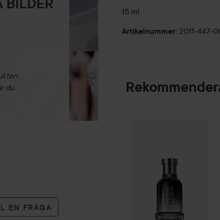
 BILDER
15 ml
2011-447-0
Artikelnummer
:
ukten.
Rekommendera
är du
Combo Deal 25%
SPONSRAD
LL EN FRÅGA