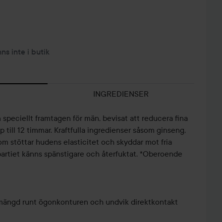
nns inte i butik
INGREDIENSER
 speciellt framtagen för män, bevisat att reducera fina
pp till 12 timmar. Kraftfulla ingredienser såsom ginseng,
m stöttar hudens elasticitet och skyddar mot fria
partiet känns spänstigare och återfuktat. *Oberoende
en mängd runt ögonkonturen och undvik direktkontakt