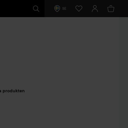
SE
arer
ta produkten