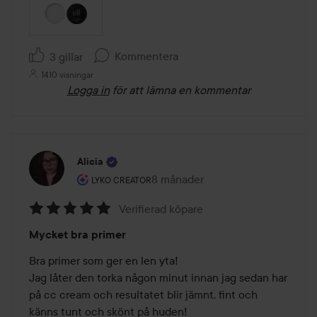
Kommentera
3 gillar
1410 visningar
Logga in
för att lämna en kommentar
Alicia
Användarens roll: Lyko Creator.
8 månader
Inlägget skapades 8 månader
LYKO CREATOR
Verifierad köpare
Betyg:
Mycket bra primer
5
av
Bra primer som ger en len yta!

5
Jag låter den torka någon minut innan jag sedan har 
på cc cream och resultatet blir jämnt, fint och 
känns tunt och skönt på huden! 
