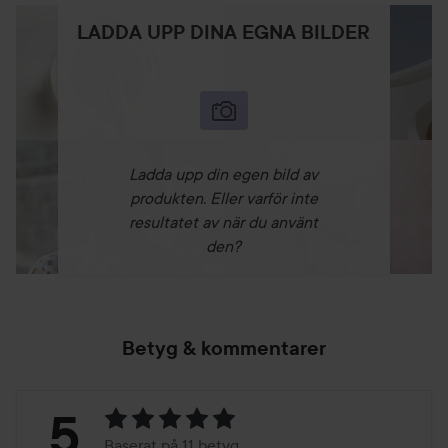
LADDA UPP DINA EGNA BILDER
Ladda upp din egen bild av
produkten. Eller varför inte
resultatet av när du använt
den?
Betyg & kommentarer
Betyg:
5
Baserat på 11 betyg