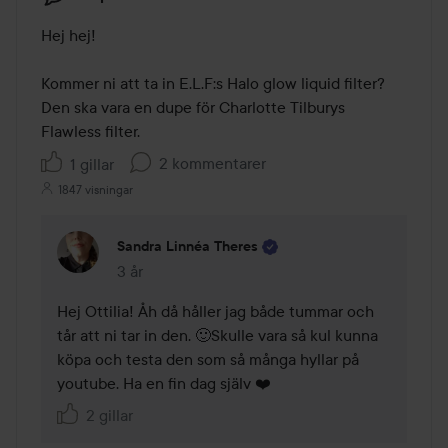
Hej hej!

Kommer ni att ta in E.L.F:s Halo glow liquid filter? 

Den ska vara en dupe för Charlotte Tilburys 
Flawless filter. 
2 kommentarer
1 gillar
1847 visningar
Sandra Linnéa Theres
3 år
Kommentaren lades 3 år
Hej Ottilia! Åh då håller jag både tummar och 
tår att ni tar in den. 🙂Skulle vara så kul kunna 
köpa och testa den som så många hyllar på 
youtube. Ha en fin dag själv ❤️
2 gillar