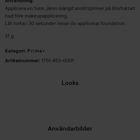
Användning:
Applicera en tunn, jämn mängd ansiktsprimer på återfuktad
hud före makeupapplicering.
Låt torka i 30 sekunder innan du applicerar foundation.
21 g
Primer
Kategori
:
1751-453-0001
Artikelnummer
:
Looks
OLDIE BUT
GOLDIE
⭐LYKO STAR⭐
HOPPA ÖVER SEKTIONEN
Användarbilder