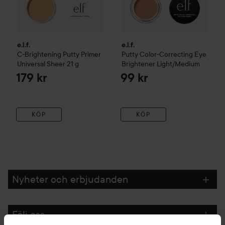
e.l.f.
e.l.f.
C-Brightening Putty Primer
Putty Color-Correcting Eye
Universal Sheer
21 g
Brightener
Light/Medium
179 kr
99 kr
KÖP
KÖP
Nyheter och erbjudanden
Följ oss