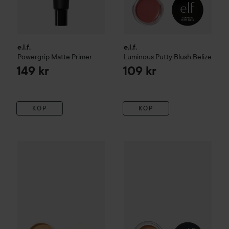
e.l.f.
e.l.f.
Powergrip Matte Primer
Luminous Putty Blush
Belize
149 kr
109 kr
KÖP
KÖP
e.l.f.
C-Brightening Putty Primer Universal Sheer
e.l.f.
Putty Color-Correcting E
21 g
179 kr