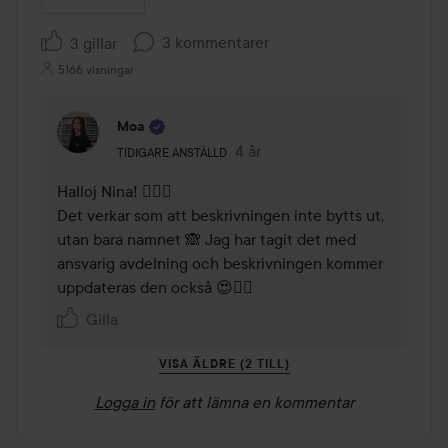
3 kommentarer
3 gillar
5166 visningar
Moa
Användarens roll: Tidigare anställd.
4 år
Kommentaren lades 4 år
TIDIGARE ANSTÄLLD
Halloj Nina! 🙋🏼‍♀️ 

Det verkar som att beskrivningen inte bytts ut, 
utan bara namnet 🙈 Jag har tagit det med 
ansvarig avdelning och beskrivningen kommer 
uppdateras den också 😍👌🏼 
Gilla
VISA ÄLDRE (2 TILL)
Logga in
för att lämna en kommentar