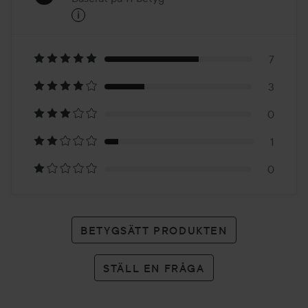
i
5
Baserat
på
7
3
11
0
betyg
1
0
BETYGSÄTT PRODUKTEN
STÄLL EN FRÅGA