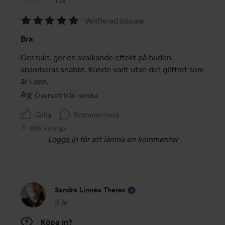
1 år
Inlägget skapades 1 år
Verifierad köpare
Betyg:
Bra
5
av
Ger fukt, ger en svalkande effekt på huden, 
5
absorberas snabbt. Kunde varit utan det glittret som 
är i den.
Översatt från norska
Gilla
Kommentera
1399 visningar
Logga in
för att lämna en kommentar
Sandra Linnéa Theres
3 år
Inlägget skapades 3 år
Köpa in?