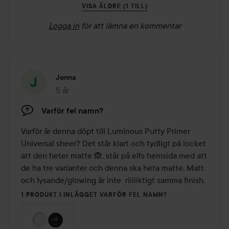
VISA ÄLDRE (1 TILL)
Logga in
för att lämna en kommentar
Jonna
5 år
Inlägget skapades 5 år
Varför fel namn?
Varför är denna döpt till Luminous Putty Primer 
Universal sheer? Det står klart och tydligt på locket 
att den heter matte 🙈, står på elfs hemsida med att 
de ha tre varianter och denna ska heta matte. Matt 
och lysande/glowing är inte  riiiiiktigt samma finish. 
1 PRODUKT I INLÄGGET VARFÖR FEL NAMN?