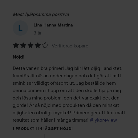
Mest hjälpsamma positiva
Lina Hanna Martina
3 år
Inlägget skapades 3 år
Verifierad köpare
Betyg:
Nöjd!
4
av
Detta var en bra primer! Jag blir lätt oljig i ansiktet, 
5
framförallt näsan under dagen och det gör att mitt 
smink ser väldigt ofräscht ut. Jag beställde hem 
denna primern i hopp om att den skulle hjälpa mig 
och lösa mina problem, och det var exakt det den 
gjorde! Är så nöjd med produkten då den minskat 
oljigheten otroligt mycket! Primern ger ett fint matt 
resultat som håller i många timmar! 
#lykoreview
1 PRODUKT I INLÄGGET NÖJD!