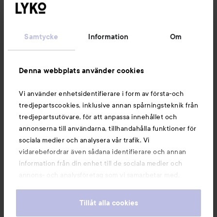
Kundservice
Samtycke
Information
Om
Information
Denna webbplats använder cookies
Du kanske också gillar
Vi använder enhetsidentifierare i form av första-och
tredjepartscookies, inklusive annan spårningsteknik från
tredjepartsutövare, för att anpassa innehållet och
annonserna till användarna, tillhandahålla funktioner för
sociala medier och analysera vår trafik. Vi
vidarebefordrar även sådana identifierare och annan
information från din enhet till de sociala medier och
annons- och analysföretag som vi samarbetar med.
Dessa kan i sin tur kombinera informationen med annan
information som du har tillhandahållit eller som de har
Tillåt alla cookies
samlat in när du har använt deras tjänster. Du godkänner