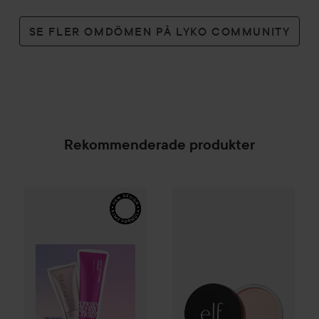
SE FLER OMDÖMEN PÅ LYKO COMMUNITY
Rekommenderade produkter
By Lyko
Grip That Base Primer
e.l.f.
Poreless Putty Primer Uni
30 ml
129 kr
SPONSRAD