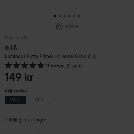
2 looks
Start
e.l.f.
e.l.f.
Luminous Putty Primer Universal Glow
21 g
11 betyg
,
5 i snitt
Hoppa till Betyg & kommentarer
149 kr
Välj storlek
21 G
21 G
Tillfälligt slut i lager