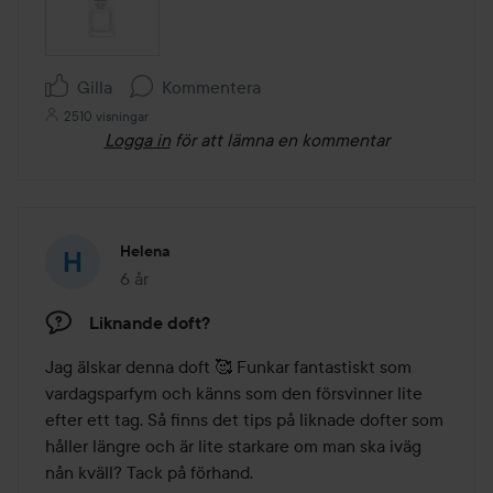
Gilla
Kommentera
2510 visningar
Logga in
för att lämna en kommentar
Helena
6 år
Inlägget skapades 6 år
Liknande doft?
Jag älskar denna doft 🥰 Funkar fantastiskt som 
vardagsparfym och känns som den försvinner lite 
efter ett tag. Så finns det tips på liknade dofter som 
håller längre och är lite starkare om man ska iväg 
nån kväll? Tack på förhand.