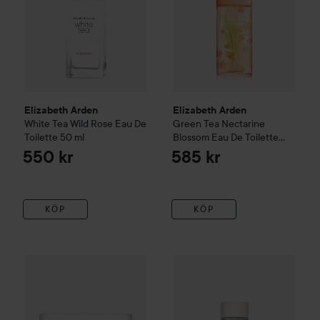
Elizabeth Arden
Elizabeth Arden
White Tea
Wild Rose Eau De
Green Tea
Nectarine
Toilette
50 ml
Blossom Eau De Toilette
100 ml
550 kr
585 kr
KÖP
KÖP
Elizabeth Arden
White Tea Wild Rose Body Cream
Elizabeth Arden
White Tea
400 st
Ski
470