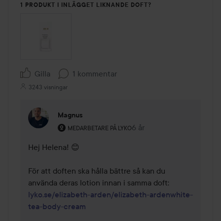
1 PRODUKT I INLÄGGET LIKNANDE DOFT?
Gilla
1 kommentar
3243 visningar
Magnus
Användarens roll: Medarbetare på Lyko.
6 år
Kommentaren lades 6 år
MEDARBETARE PÅ LYKO
Hej Helena! 😊

För att doften ska hålla bättre så kan du 
lyko.se/elizabeth-arden/elizabeth-ardenwhite-
tea-body-cream