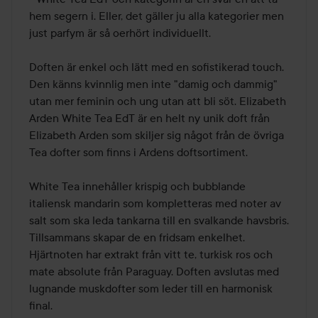
hem segern i. Eller, det gäller ju alla kategorier men 
just parfym är så oerhört individuellt.

Doften är enkel och lätt med en sofistikerad touch. 
Den känns kvinnlig men inte "damig och dammig" 
utan mer feminin och ung utan att bli söt. Elizabeth 
Arden White Tea EdT är en helt ny unik doft från 
Elizabeth Arden som skiljer sig något från de övriga 
Tea dofter som finns i Ardens doftsortiment.

White Tea innehåller krispig och bubblande 
italiensk mandarin som kompletteras med noter av 
salt som ska leda tankarna till en svalkande havsbris. 
Tillsammans skapar de en fridsam enkelhet.  
Hjärtnoten har extrakt från vitt te, turkisk ros och 
mate absolute från Paraguay. Doften avslutas med 
lugnande muskdofter som leder till en harmonisk 
final.
