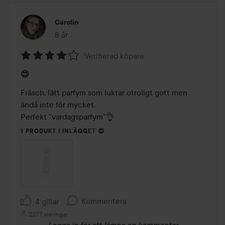
Carolin
8 år
Inlägget skapades 8 år
Verifierad köpare
Betyg:
😍
4
av
Fräsch, lätt parfym som luktar otroligt gott men 
5
ändå inte för mycket. 

Perfekt "vardagsparfym"👌
1 PRODUKT I INLÄGGET 😍
Kommentera
4 gillar
2277 visningar