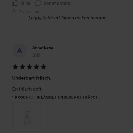
Gilla
Kommentera
1643 visningar
Logga in
för att lämna en kommentar
Anna-Lena
3 år
Inlägget skapades 3 år
Betyg:
Underbart fräsch.
5
av
En fräsch doft.
5
1 PRODUKT I INLÄGGET UNDERBART FRÄSCH.