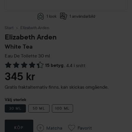
1 look
1 användarbild
Start
Elizabeth Arden
Elizabeth Arden
White Tea
Eau De Toilette
30 ml
15 betyg
,
4.4 i snitt
Hoppa till Betyg & kommentarer
345 kr
Gratis fraktalternativ finns, kan skickas omgående.
Välj storlek
30 ML
50 ML
100 ML
Matcha
Favorit
KÖP