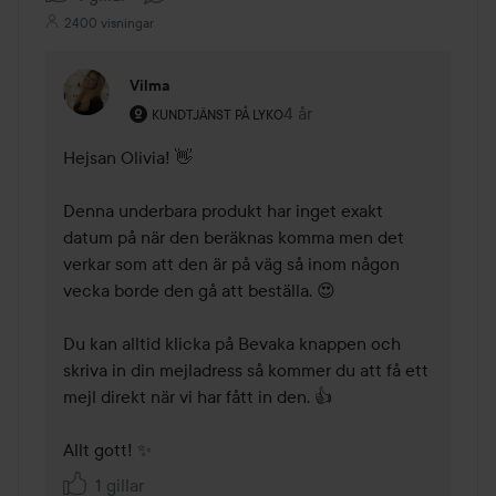
2400 visningar
Vilma
Användarens roll: Kundtjänst på Lyko.
4 år
Kommentaren lades 4 år
KUNDTJÄNST PÅ LYKO
Hejsan Olivia! 👋 

Denna underbara produkt har inget exakt 
datum på när den beräknas komma men det 
verkar som att den är på väg så inom någon 
vecka borde den gå att beställa. 😍 

Du kan alltid klicka på Bevaka knappen och 
skriva in din mejladress så kommer du att få ett 
mejl direkt när vi har fått in den. 👍 

Allt gott! ✨ 
1 gillar