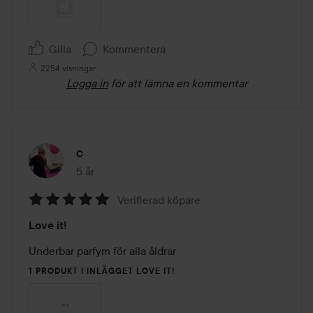
Gilla
Kommentera
2254 visningar
Logga in
för att lämna en kommentar
C
5 år
Inlägget skapades 5 år
Verifierad köpare
Betyg:
Love it!
5
av
Underbar parfym för alla åldrar 
5
1 PRODUKT I INLÄGGET LOVE IT!