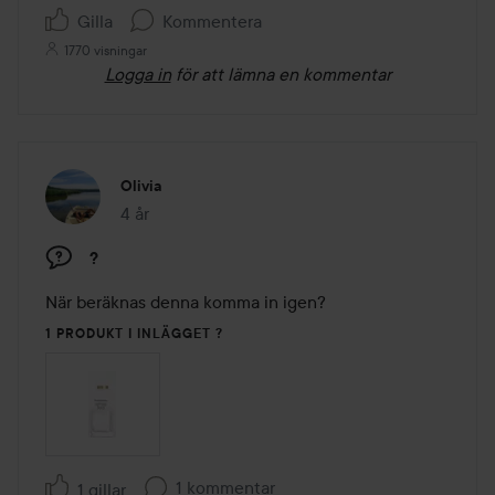
Gilla
Kommentera
1770 visningar
Logga in
för att lämna en kommentar
Olivia
4 år
Inlägget skapades 4 år
?
När beräknas denna komma in igen?
1 PRODUKT I INLÄGGET ?
1 kommentar
1 gillar