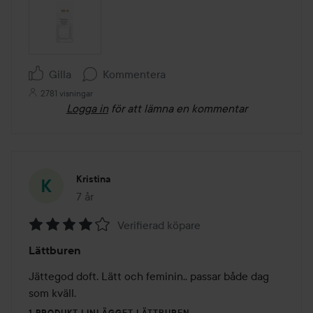
Gilla
Kommentera
2781 visningar
Logga in
för att lämna en kommentar
Kristina
7 år
Inlägget skapades 7 år
Verifierad köpare
Betyg:
Lättburen
4
av
Jättegod doft. Lätt och feminin.. passar både dag 
5
som kväll. 
1 PRODUKT I INLÄGGET LÄTTBUREN