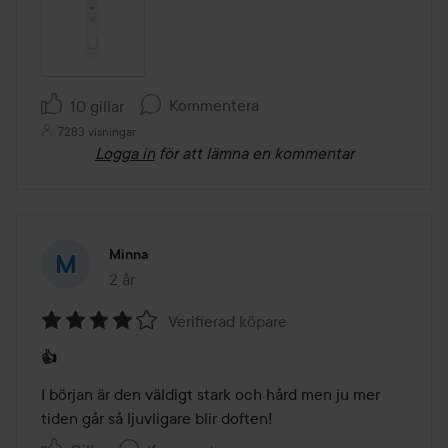
Kommentera
10 gillar
7283 visningar
Logga in
för att lämna en kommentar
Minna
2 år
Inlägget skapades 2 år
Verifierad köpare
Betyg:
👍
4
av
I början är den väldigt stark och hård men ju mer 
5
tiden går så ljuvligare blir doften!