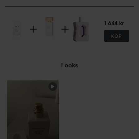
1 644 kr
KÖP
Looks