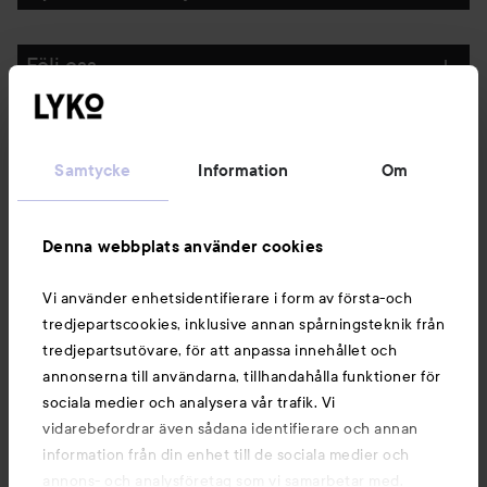
Följ oss
Kundservice
Samtycke
Information
Om
Information
Denna webbplats använder cookies
Du kanske också gillar
Vi använder enhetsidentifierare i form av första-och
tredjepartscookies, inklusive annan spårningsteknik från
tredjepartsutövare, för att anpassa innehållet och
annonserna till användarna, tillhandahålla funktioner för
sociala medier och analysera vår trafik. Vi
vidarebefordrar även sådana identifierare och annan
information från din enhet till de sociala medier och
annons- och analysföretag som vi samarbetar med.