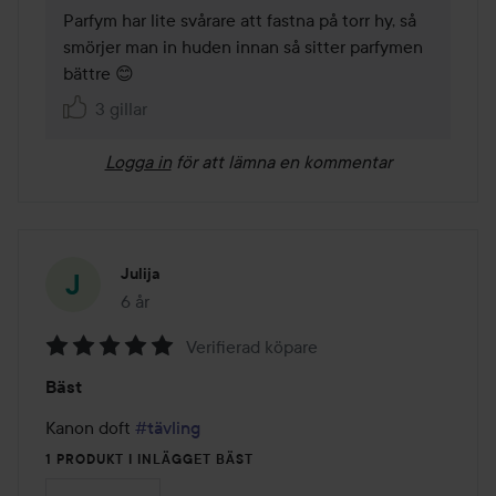
Parfym har lite svårare att fastna på torr hy, så 
smörjer man in huden innan så sitter parfymen 
bättre 😊
3 gillar
Logga in
för att lämna en kommentar
Julija
6 år
Inlägget skapades 6 år
Verifierad köpare
Betyg:
Bäst
5
av
Kanon doft 
#tävling
5
1 PRODUKT I INLÄGGET BÄST