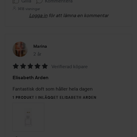
Gilla
Kommentera
1418 visningar
Logga in
för att lämna en kommentar
Marina
2 år
Inlägget skapades 2 år
Verifierad köpare
Betyg:
Elisabeth Arden
5
av
Fantastisk doft som håller hela dagen 
5
1 PRODUKT I INLÄGGET ELISABETH ARDEN