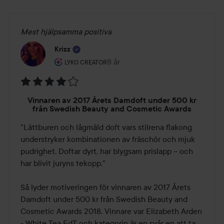
Mest hjälpsamma positiva
Krizz
Användarens roll: Lyko Creator.
8 år
Inlägget skapades 8 år
LYKO CREATOR
Betyg:
Vinnaren av 2017 Årets Damdoft under 500 kr
4
från Swedish Beauty and Cosmetic Awards
av
"Lättburen och lågmäld doft vars stilrena flakong 
5
understryker kombinationen av fräschör och mjuk 
pudrighet. Doftar dyrt, har blygsam prislapp – och 
har blivit juryns tekopp."

Så lyder motiveringen för vinnaren av 2017 Årets 
Damdoft under 500 kr från Swedish Beauty and 
Cosmetic Awards 2018. Vinnare var Elizabeth Arden 
- White Tea EdT och kategorin är en svår en att ta 