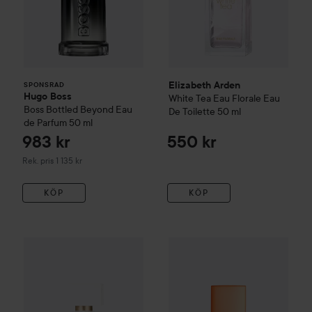
Elizabeth Arden
SPONSRAD
Hugo Boss
White Tea
Eau Florale Eau
Boss Bottled Beyond Eau
De Toilette
50 ml
de Parfum
50 ml
983 kr
550 kr
Rekommenderat pris 1 135 kr
Rek. pris 1 135 kr
KÖP
KÖP
Elizabeth Arden
White Tea
Wild Rose Eau De Toilette
Elizabeth Arden
Green Tea
50 ml
Nec
5