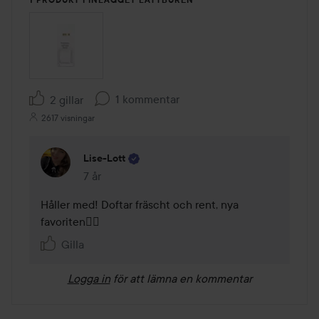
1 kommentar
2 gillar
2617 visningar
Lise-Lott
7 år
Kommentaren lades 7 år
Håller med! Doftar fräscht och rent, nya 
favoriten👌🏼
Gilla
Logga in
för att lämna en kommentar