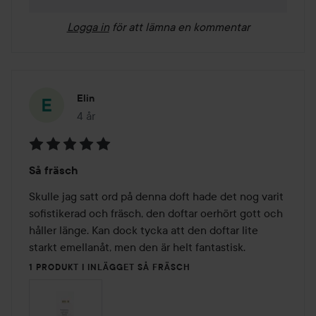
Logga in
för att lämna en kommentar
Elin
4 år
Inlägget skapades 4 år
Betyg:
Så fräsch
5
av
Skulle jag satt ord på denna doft hade det nog varit 
5
sofistikerad och fräsch, den doftar oerhört gott och 
håller länge. Kan dock tycka att den doftar lite 
starkt emellanåt, men den är helt fantastisk.
1 PRODUKT I INLÄGGET SÅ FRÄSCH