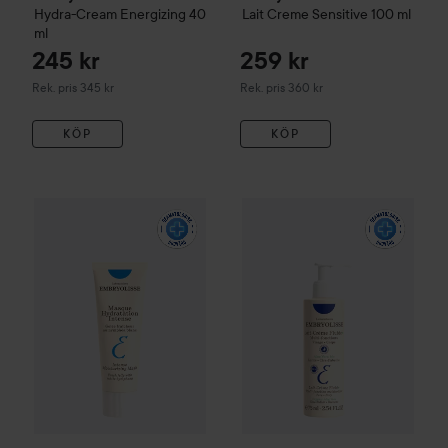
Hydra-Cream Energizing
40
Lait Creme Sensitive
100 ml
ml
245 kr
259 kr
Rekommenderat pris 345 kr
Rekommenderat pris 360 kr
Rek. pris 345 kr
Rek. pris 360 kr
KÖP
KÖP
199 kr
Embryolisse
Intense Moisturizing Mask
Embryolisse
50 ml
Lait-Crème Fluid
Rekommenderat pris 270 kr