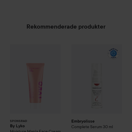
Rekommenderade produkter
By Lyko
Moisture Mania Face Cream
50 ml
169 kr
Embryolisse
Complete Serum
SPONSRAD
Embryolisse
SPONSRAD
By Lyko
Complete Serum
30 ml
Moisture Mania Face Cream