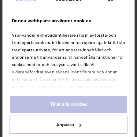
Information
Denna webbplats använder cookies
Du kanske också gillar
Vi använder enhetsidentifierare i form av första-och
tredjepartscookies, inklusive annan spårningsteknik från
tredjepartsutövare, för att anpassa innehållet och
annonserna till användarna, tillhandahålla funktioner för
sociala medier och analysera vår trafik. Vi
vidarebefordrar även sådana identifierare och annan
information från din enhet till de sociala medier och
annons- och analysföretag som vi samarbetar med.
Dessa kan i sin tur kombinera informationen med annan
information som du har tillhandahållit eller som de har
Tillåt alla cookies
samlat in när du har använt deras tjänster. Du godkänner
våra cookies vid fortsatt användande av vår webbplats.
Copyright 2026
För information om hur du kan ändra inställningarna för
Anpassa
E-handel av Avensia
cookies, se vår
Cookie Policy