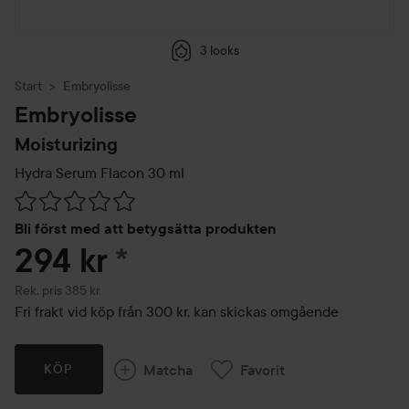
3 looks
Start
Embryolisse
Embryolisse
Moisturizing
Hydra Serum Flacon
30 ml
Hoppa till Betyg & kommentarer
Bli först med att betygsätta produkten
294 kr
*
Rekommenderat pris 385 kr
Rek. pris 385 kr
Fri frakt vid köp från 300 kr, kan skickas omgående
Matcha
Favorit
KÖP