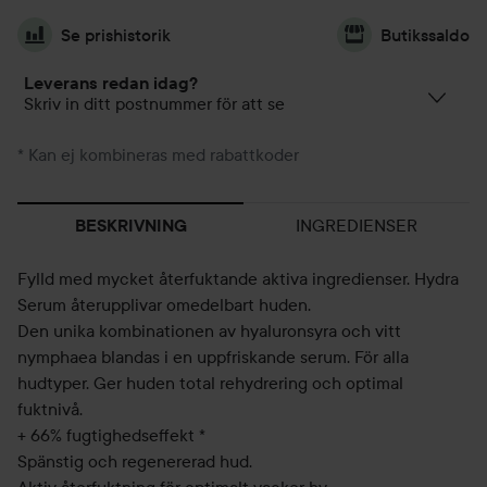
Se prishistorik
Butikssaldo
Leverans redan idag?
Skriv in ditt postnummer för att se
* Kan ej kombineras med rabattkoder
INGREDIENSER
BESKRIVNING
Fylld med mycket återfuktande aktiva ingredienser. Hydra
Serum återupplivar omedelbart huden.
Den unika kombinationen av hyaluronsyra och vitt
nymphaea blandas i en uppfriskande serum. För alla
hudtyper. Ger huden total rehydrering och optimal
fuktnivå.
+ 66% fugtighedseffekt *
Spänstig och regenererad hud.