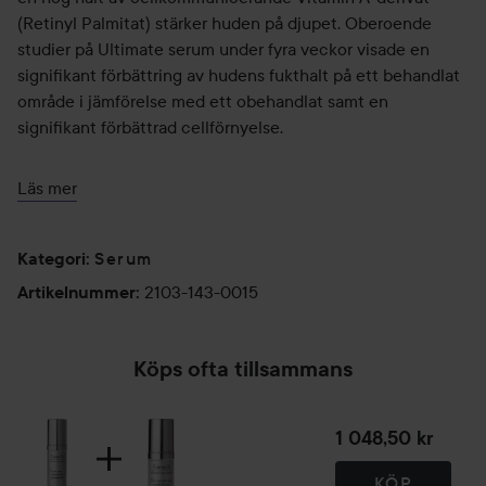
(Retinyl Palmitat) stärker huden på djupet. Oberoende
studier på Ultimate serum under fyra veckor visade en
signifikant förbättring av hudens fukthalt på ett behandlat
område i jämförelse med ett obehandlat samt en
signifikant förbättrad cellförnyelse.
Användning:
Läs mer
Smörj in Ultimate Serum över ansikte och hals med lätta
Serum
rörelser efter rengöring. Följ därefter upp med din Ultimate
Kategori
:
Day- eller Night Cream.
2103-143-0015
Artikelnummer
:
30 st
Köps ofta tillsammans
1 048,50 kr
KÖP