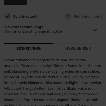
Se prishistorik
Finns inte i butik
Leverans redan idag?
Skriv in ditt postnummer för att se
INGREDIENSER
BESKRIVNING
Ett återfuktande och reparerande anti-age serum
utvecklat för en mognare hy. Ultimate Serum innehåller en
unik blandning av flera bioaktiva ingredienser som stärker,
jämnar ut, skyddar och återfuktar huden. Den ayurvediska
örten Getania hjälper att öka hudens fyllighet så att rynkor
fylls ut och har god effekt även på vertikala rynkor runt
läppkonturen. En effektiv halt av Hyaluronsyra tillför och
binder fukt. Peptider motverkar pigmentförändringar och
en hög halt av cellkommunicerande Vitamin A-derivat