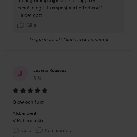
förlänga kampanjpriset eller lägga en 
beställning till kampanjpris i efterhand 🤍

Ha det gott!
Gilla
Logga in
för att lämna en kommentar
Joanna Rebecca
5 år
Inlägget skapades 5 år
Betyg:
Glow och fukt
5
av
Älskar den!! 

5
// Rebecca 35
Gilla
Kommentera