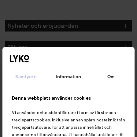
Nyheter och erbjudanden
Följ oss
Kundservice
Samtycke
Information
Om
Information
Denna webbplats använder cookies
Du kanske också gillar
Vi använder enhetsidentifierare i form av första-och
tredjepartscookies, inklusive annan spårningsteknik från
tredjepartsutövare, för att anpassa innehållet och
annonserna till användarna, tillhandahålla funktioner för