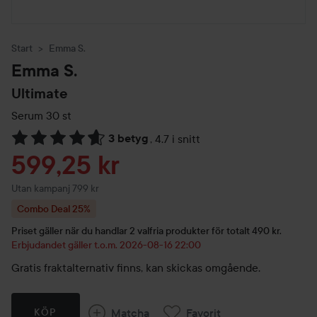
Start
Emma S.
Emma S.
Ultimate
Serum
30 st
3 betyg
,
4.7 i snitt
Hoppa till Betyg & kommentarer
Reapris
599,25 kr
Utan kampanj 799 kr
Combo Deal 25%
Priset gäller när du handlar 2 valfria produkter för totalt 490 kr.
Erbjudandet gäller t.o.m. 2026-08-16 22:00
Gratis fraktalternativ finns, kan skickas omgående.
Matcha
Favorit
KÖP