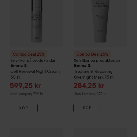
Combo Deal 25%
Combo Deal 25%
Se villkor på produktsidan
Se villkor på produktsidan
Emma S.
Emma S.
Cell Renewal Night Cream
Treatment
Repairing
50 st
Overnight Mask
75 ml
Reapris
Reapris
599,25 kr
284,25 kr
Utan kampanj 799 kr
Utan kampanj 379 kr
KÖP
KÖP
Reapris
261,75 k
Combo Deal 25%
Emma S.
Hydrating Intense Cream
Combo Deal 25%
Emma S.
Smo
Utan kampanj 34