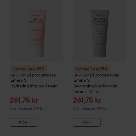
Combo Deal 25%
Combo Deal 25%
Se villkor på produktsidan
Se villkor på produktsidan
Emma S.
Emma S.
Hydrating Intense Cream
Smoothing Niacinamide
formula
60 ml
Reapris
Reapris
261,75 kr
261,75 kr
Utan kampanj 349 kr
Utan kampanj 349 kr
KÖP
KÖP