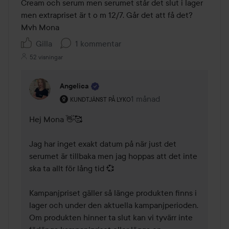
Cream och serum men serumet står det slut i lager 
men extrapriset är t o m 12/7. Går det att få det?

Mvh Mona
Gilla
1 kommentar
52 visningar
Angelica
Användarens roll: Kundtjänst på Lyko.
1 månad
Kommentaren lades 1 måna
KUNDTJÄNST PÅ LYKO
Hej Mona 👋🥰

Jag har inget exakt datum på när just det 
serumet är tillbaka men jag hoppas att det inte 
ska ta allt för lång tid 💞

Kampanjpriset gäller så länge produkten finns i 
lager och under den aktuella kampanjperioden. 
Om produkten hinner ta slut kan vi tyvärr inte 