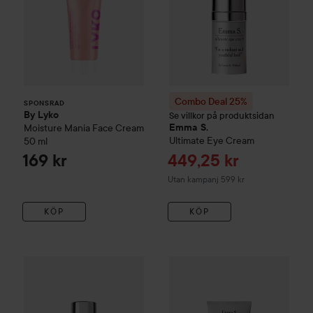
Combo Deal 25%
SPONSRAD
By Lyko
Se villkor på produktsidan
Moisture Mania Face Cream
Emma S.
Ultimate
Eye Cream
50 ml
Reapris
169 kr
449,25 kr
Utan kampanj 599 kr
KÖP
KÖP
Re
59
Combo Deal 25%
Emma S.
Cell Renewal Night Cream
Combo Deal 25%
Emma S.
50 st
Tre
Uta