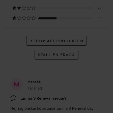
betyg
0
1
BETYGSÄTT PRODUKTEN
STÄLL EN FRÅGA
Mona66
1 månad
Inlägget skapades 1 månad
Emma S Reneval serum?
Hej, jag önskar köpa både Emma S Reneval day 