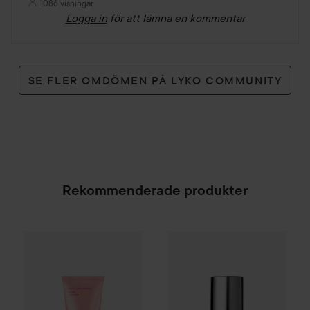
1086 visningar
Logga in
för att lämna en kommentar
SE FLER OMDÖMEN PÅ LYKO COMMUNITY
Rekommenderade produkter
By Lyko
Moisture Mania Face Cream
50 ml
169 kr
SPONSRAD
Combo Deal 25%
Emma S.
Ult