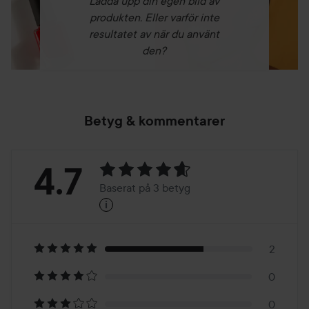
Ladda upp din egen bild av
produkten. Eller varför inte
resultatet av när du använt
den?
Betyg & kommentarer
Betyg:
4.7
Baserat på 3 betyg
i
4.7
Baserat
på
2
0
3
0