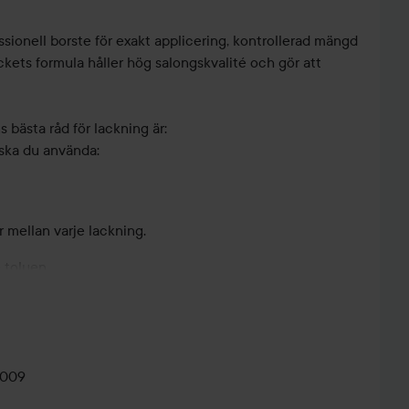
ssionell borste för exakt applicering, kontrollerad mängd
ckets formula håller hög salongskvalité och gör att
bästa råd för lackning är:
 ska du använda:
r mellan varje lackning.
 toluen.
💅 ENKLA
HANGOVER
90-
NYÅRSNAGLAR
HAIR –
SO
ÅRSKALAS
💅
TRENDIGASTE...
0009