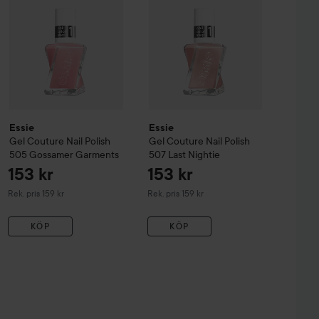
Essie
Essie
Gel Couture
Nail Polish
Gel Couture
Nail Polish
505 Gossamer Garments
507 Last Nightie
153 kr
153 kr
Rekommenderat pris 159 kr
Rekommenderat pris 159 kr
Rek. pris 159 kr
Rek. pris 159 kr
KÖP
KÖP