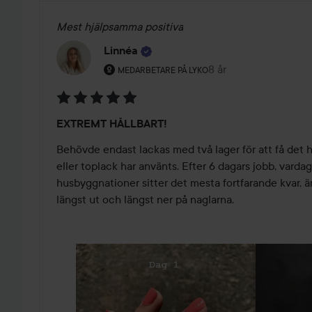
Mest hjälpsamma positiva
Linnéa
Användarens roll: Medarbetare på Lyko.
8 år
Inlägget skapades 8 å
MEDARBETARE PÅ LYKO
Betyg:
EXTREMT HÅLLBART!
5
av
Behövde endast lackas med två lager för att få det h
5
eller toplack har använts. Efter 6 dagars jobb, vardag
husbyggnationer sitter det mesta fortfarande kvar, är 
längst ut och längst ner på naglarna.   