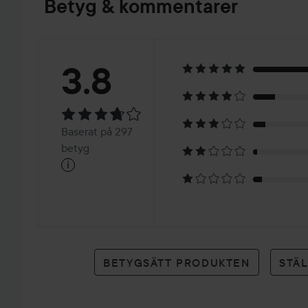
Betyg & kommentarer
Betyg:
3.8
3.8
Baserat
Baserat på 297
på
betyg
i
297
betyg
BETYGSÄTT PRODUKTEN
STÄ