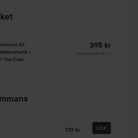
aket
395 kr
anicure Kit -
Madamoiselle +
Utan paketpris: 443 kr
er Top Coat
sammans
KÖP
170 kr