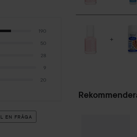
190
50
28
9
20
Rekommendera
LL EN FRÅGA
Gleeze
Squad Mak
SPONSRAD