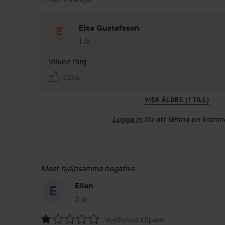
Elsa Gustafsson
1 år
Kommentaren lades 1 år
Vilken färg 
Gilla
VISA ÄLDRE (1 TILL)
Logga in
för att lämna en komm
Mest hjälpsamma negativa
Ellen
3 år
Inlägget skapades 3 år
Verifierad köpare