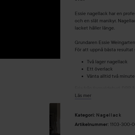
Essie nagellack har en profe
och en slät manikyr. Nagella
lacket håller länge.
Grundaren Essie Weingartens 
För att uppnå bästa resultat
Två lager nagellack
Ett överlack
Vänta alltid två minute
Fria från formaldehyd, DBP &
UPTOWN
NAGELLACKET
RG
PURPLE 🍇
LADY LIKE ♥️❤️
Läs mer
14 ml
🖤💜
...
Nagellack
Kategori
:
1103-300-
Artikelnummer
: