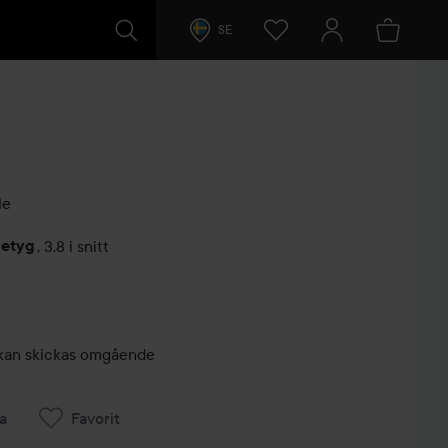
SE
le
betyg
,
3.8 i snitt
arer
r, kan skickas omgående
a
Favorit