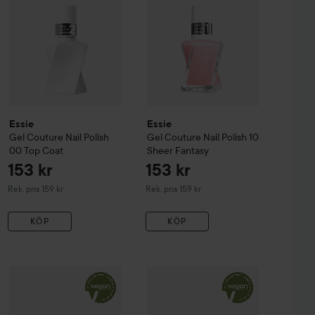
Essie
Essie
Gel Couture
Nail Polish
Gel Couture
Nail Polish
10
00 Top Coat
Sheer Fantasy
153 kr
153 kr
Rekommenderat pris 159 kr
Rekommenderat pris 159 kr
Rek. pris 159 kr
Rek. pris 159 kr
KÖP
KÖP
153 kr
153 kr
sh
Essie
485 Princess Charming
Gel Couture
Nail Polish
Essie
505 Gossamer Garments
Gel Couture
Nail Polish
507 La
Rekommenderat pris 159 kr
Rekommenderat pr