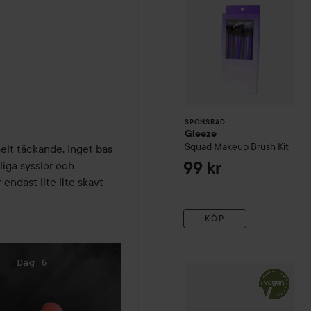
r
SPONSRAD
Gleeze
Squad Makeup Brush Kit
elt täckande. Inget bas 
liga sysslor och 
99 kr
endast lite lite skavt 
KÖP
Essie
Gel Couture
Nail Poli