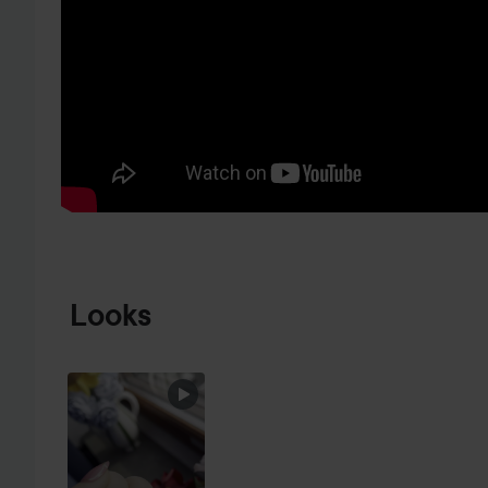
HOPPA TILL PRODUKTINFORMATION
Looks
EN RIKTIG
UTAN
SOMMARFÄ
MÄRKPENNA?
PÅ NAG...
HOPPA ÖVER SEKTIONEN