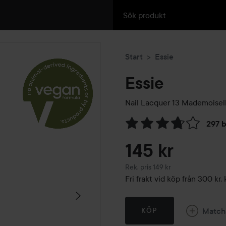
Start
Essie
Essie
Nail Lacquer
13 Mademoisel
297 
Hoppa till Betyg & komment
145 kr
Rekommenderat pris 149 kr
Rek. pris 149 kr
Fri frakt vid köp från 300 k
Match
KÖP