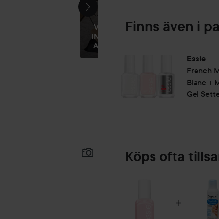
Finns även i p
VEM BLIR
INTE GLAD
AV LYKO...
Essie
French M
Blanc + 
Gel Sett
Köps ofta till