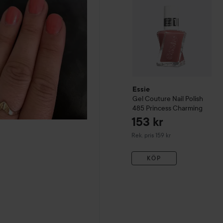
Essie
Gel Couture
Nail Polish
485 Princess Charming
153 kr
Rekommenderat pris 159 kr
Rek. pris 159 kr
KÖP