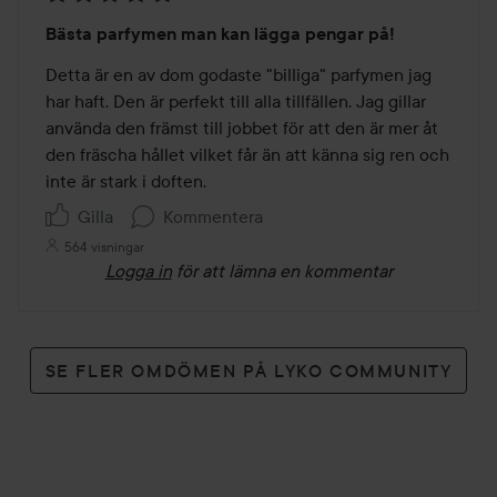
Betyg:
Bästa parfymen man kan lägga pengar på!
5
av
Detta är en av dom godaste "billiga" parfymen jag 
5
har haft. Den är perfekt till alla tillfällen. Jag gillar 
använda den främst till jobbet för att den är mer åt 
den fräscha hållet vilket får än att känna sig ren och 
inte är stark i doften. 
Gilla
Kommentera
564 visningar
Logga in
för att lämna en kommentar
SE FLER OMDÖMEN PÅ LYKO COMMUNITY