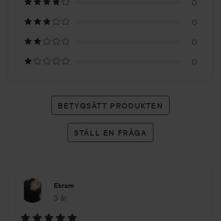
0
1
0
betyg
0
0
BETYGSÄTT PRODUKTEN
STÄLL EN FRÅGA
Ekram
3 år
Inlägget skapades 3 år