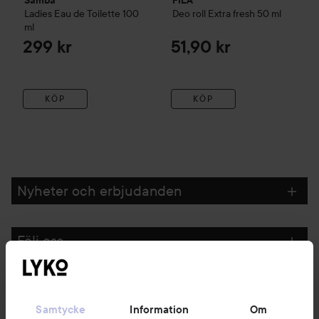
Ladies Eau de Toilette
100
Deo roll Extra fresh
50 ml
ml
299 kr
51,90 kr
KÖP
KÖP
Nyheter och erbjudanden
Följ oss
Kundservice
Samtycke
Information
Om