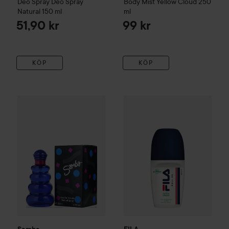
Deo Spray Deo Spray
Body Mist Yellow Cloud
250
Natural
150 ml
ml
51,90 kr
99 kr
KÖP
KÖP
Samba
Ladies Eau de Toilette
100 ml
FILA
Deo roll Extra fresh
50 ml
299 kr
Samba
FILA