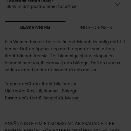
Leverans redan idag?
Skriv in ditt postnummer för att se
INGREDIENSER
BESKRIVNING
Fila Women Eau de Toilette är en frisk och kvinnlig doft till
henne. Doften öppnar upp med toppnoter som citron,
litchi-bär och freesia. Det blommiga hjärtat skapar en
harmoni med ros, liljekonvalj och blåregn. Doften rundas
sedan av med cederträ, sandelträ och mossa.
Toppnoter:Citron, litchi-bär, freesia
Hjärtnoter:Ros, Liljekonvalj, Blåregn
Basnoter:Ceterträ, Sandelträ, Mossa
ANVÄND INTE OM FILMOMSLAG ÄR SKADAD ELLER
SAKNAS. ENDAST FÖR EXTERN ANVÄNDNING. ENDAST