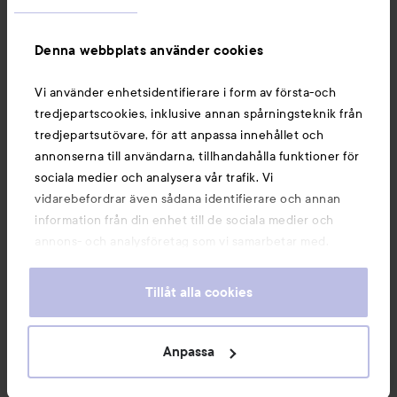
Information
Denna webbplats använder cookies
Du kanske också gillar
Vi använder enhetsidentifierare i form av första-och
tredjepartscookies, inklusive annan spårningsteknik från
tredjepartsutövare, för att anpassa innehållet och
annonserna till användarna, tillhandahålla funktioner för
sociala medier och analysera vår trafik. Vi
vidarebefordrar även sådana identifierare och annan
information från din enhet till de sociala medier och
annons- och analysföretag som vi samarbetar med.
Dessa kan i sin tur kombinera informationen med annan
information som du har tillhandahållit eller som de har
Tillåt alla cookies
samlat in när du har använt deras tjänster. Du godkänner
våra cookies vid fortsatt användande av vår webbplats.
Copyright 2026
För information om hur du kan ändra inställningarna för
Anpassa
E-handel av Avensia
cookies, se vår
Cookie Policy