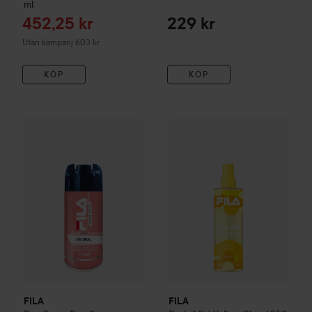
ml
Reapris
452,25 kr
229 kr
Utan kampanj 603 kr
KÖP
KÖP
FILA
Deo Spray Deo Spray Natural
FILA
150 ml
Body Mist Yellow Cloud
2
51,90 kr
FILA
FILA