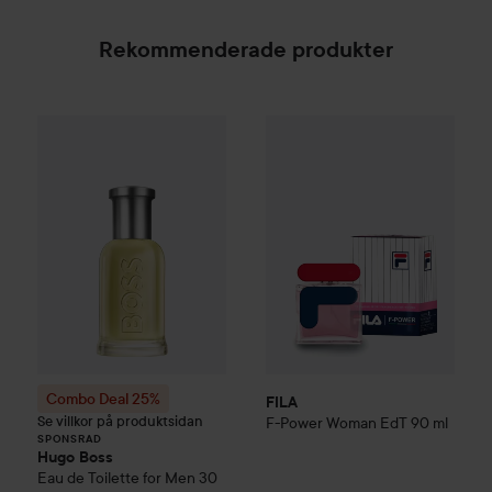
Rekommenderade produkter
FILA
F-Power Woman EdT
90 
Combo Deal 25%
Hugo Boss
Eau de Toilette for Me
SPONSRAD
Combo Deal 25%
FILA
Se villkor på produktsidan
F-Power Woman EdT
90 ml
SPONSRAD
Hugo Boss
Eau de Toilette for Men
30