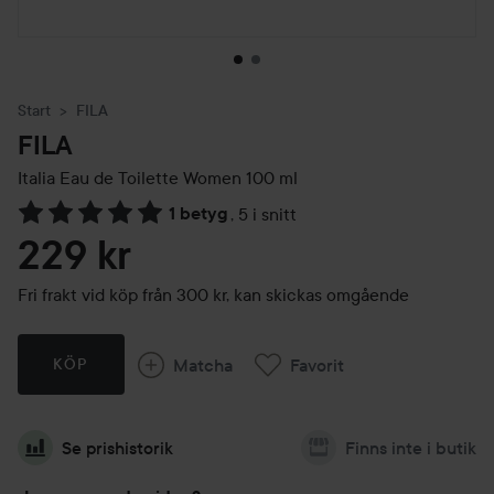
Start
FILA
FILA
Italia Eau de Toilette Women
100 ml
1 betyg
,
5 i snitt
Hoppa till Betyg & kommentarer
229 kr
Fri frakt vid köp från 300 kr, kan skickas omgående
Matcha
Favorit
KÖP
Se prishistorik
Finns inte i butik