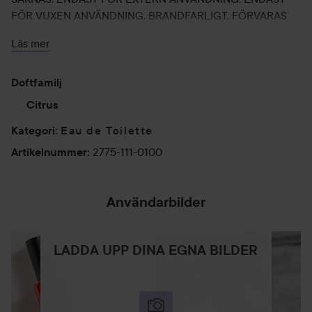
FÖR VUXEN ANVÄNDNING. BRANDFARLIGT, FÖRVARAS
UTOM VÄRME ELLER LÅGA, UNDVIK KONTAKT MED
Läs mer
ÖGON, FÖRVARAS UTOM RÄCKHÅLL FÖR BARN.
100 ml
Doftfamilj
Citrus
Eau de Toilette
Kategori
:
2775-111-0100
Artikelnummer
:
Användarbilder
LADDA UPP DINA EGNA BILDER