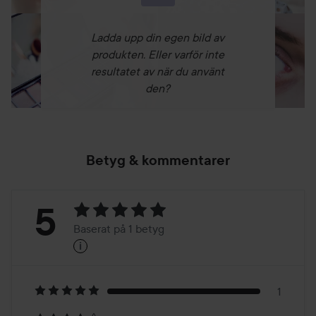
Ladda upp din egen bild av
produkten. Eller varför inte
resultatet av när du använt
den?
Betyg & kommentarer
Betyg:
5
Baserat på 1 betyg
i
5
Baserat
på
1