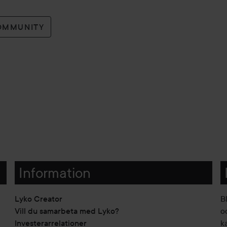
OMMUNITY
Information
Lyko Creator
B
Vill du samarbeta med Lyko?
o
Investerarrelationer
k