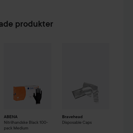
de produkter
 Creme Coloration
ABENA
Nitrilhandske Black 100-pack
L9-0 Platinum Blonde
Bravehead
Medium
Disposable Caps
74 kr
70 kr
89 kr
ABENA
Bravehead
Nitrilhandske Black 100-
Disposable Caps
pack
Medium