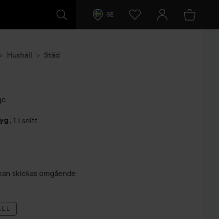
SE
Hushåll
Städ
ge
tyg
,
1 i snitt
arer
r, kan skickas omgående
ALL