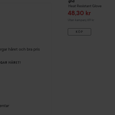
ghd
Heat Resistant Glove
Reapris
48,30 kr
Utan kampanj 69 kr
KÖP
rgar håret och bra pris 
RGAR HÅRET!
entar