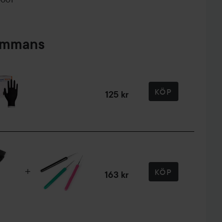
sammans
KÖP
125 kr
KÖP
163 kr