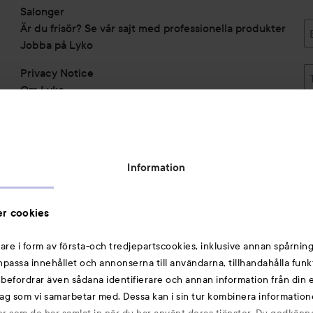
Salonger
Är du frisör? Se vår sajt med professionella produkter
Jobba på Lyko
Privacy Notice
Om Lyko
Tillgänglighetsredogörelse
Topplista
Rabattkoder
Information
Michael Edwards Fragrances of the World
Cookie Consent
r cookies
Privacy Notice for Suppliers and other Business
Partners
are i form av första-och tredjepartscookies, inklusive annan spårning
anpassa innehållet och annonserna till användarna, tillhandahålla funk
Du kanske också gillar
rebefordrar även sådana identifierare och annan information från din e
ag som vi samarbetar med. Dessa kan i sin tur kombinera informatio