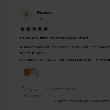
Rebecca
2 år
Inlägget skapades 2 år
Betyg:
Bästa som finns när man färgar håret!
5
av
Älskar dessa! Går inte sönder, perfekta till när man fä
5
för ett 100pack 
1 PRODUKT I INLÄGGET BÄSTA SOM FINNS NÄR MAN FÄ
Kommentera
1 gillar
994 visningar
Logga in
för att lämna en komm