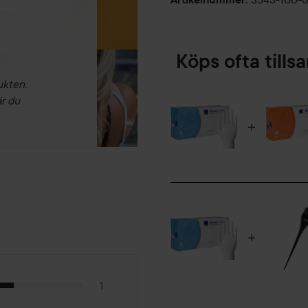
Köps ofta till
ukten.
är du
1