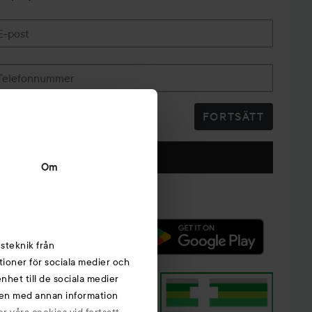
E-post
Telefonnummer
FORTSÄTT
Följ oss
Om
steknik från
tioner för sociala medier och
nhet till de sociala medier
nen med annan information