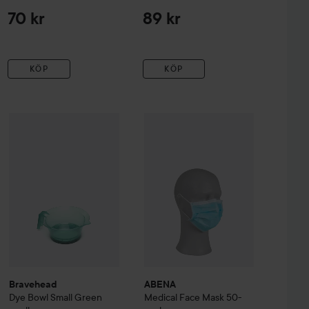
70 kr
89 kr
KÖP
KÖP
Reapris
Bravehead
Dye Bowl Small Green
48,30 kr
small, green
32 kr
ABENA
Medical Face Mask 50-pac
 Resistant Glove
Utan kampanj 69 kr
Bravehead
ABENA
Dye Bowl Small Green
Medical Face Mask 50-