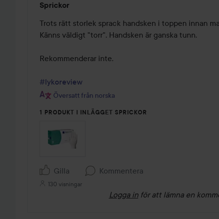
Sprickor
1
av
Trots rätt storlek sprack handsken i toppen innan man
5
Känns väldigt "torr". Handsken är ganska tunn.

Rekommenderar inte.

#lykoreview
Översatt från norska
1 PRODUKT I INLÄGGET SPRICKOR
Gilla
Kommentera
130 visningar
Logga in
för att lämna en komm