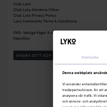
Club Lyko
Club Lyko Allmänna Villkor
Club Lyko Privacy Policy
Lyko Community Terms & Conditions
FAQ- Vanliga frågor & svar
Köpvillkor
ÅNGRA DITT KÖP
Samtycke
Denna webbplats använde
Vi använder enhetsidentifier
tredjepartsutövare, för att 
analysera vår trafik. Vi vida
och annons- och analysföret