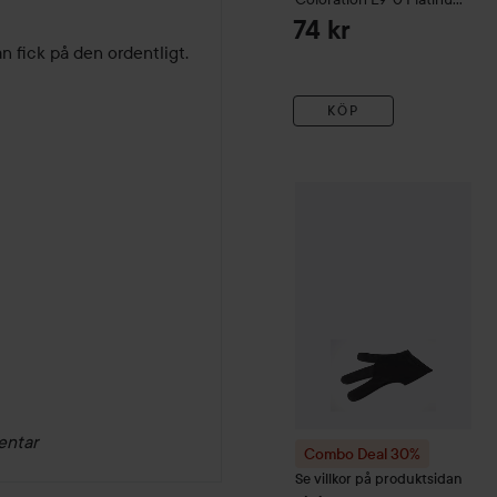
Blonde
74 kr
 fick på den ordentligt.

KÖP
Combo Deal 30%
ghd
Heat
entar
Combo Deal 30%
Se villkor på produktsidan