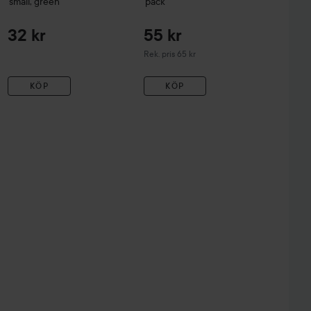
small, green
pack
32 kr
55 kr
Rekommenderat pris 65 kr
Rek. pris 65 kr
KÖP
KÖP