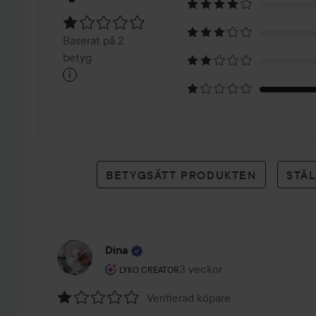
1
Baserat
Baserat på 2
på
betyg
i
2
betyg
BETYGSÄTT PRODUKTEN
STÄ
Dina
Användarens roll: Lyko Creator.
3 veckor
Inlägget skapades 3 veckor
LYKO CREATOR
Verifierad köpare
Betyg: