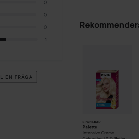
0
0
Rekommendera
0
1
Palette
Intensive
SPONSRAD
LL EN FRÅGA
SPONSRAD
Palette
Intensive Creme
Coloration
L9-0 Platinum