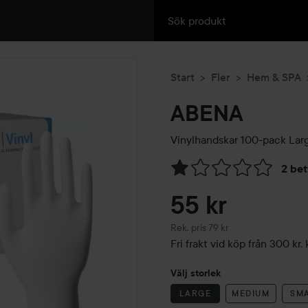
Start
Fler
Hem & SPA
ABENA
Vinylhandskar 100-pack
Lar
2 be
Hoppa till Betyg & komment
55 kr
Rekommenderat pris 79 kr
Rek. pris 79 kr
Fri frakt vid köp från 300 k
Välj storlek
LARGE
MEDIUM
SM