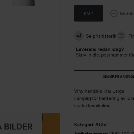
Match
KÖP
Se prishistorik
Fi
Leverans redan idag?
Skriv in ditt postnummer för
BESKRIVNING
Vinylhandske Klar Large
Lämplig för hantering av ick
starka kemikalier.
Städ
Kategori
:
 BILDER
3543-100-
Artikelnummer
: