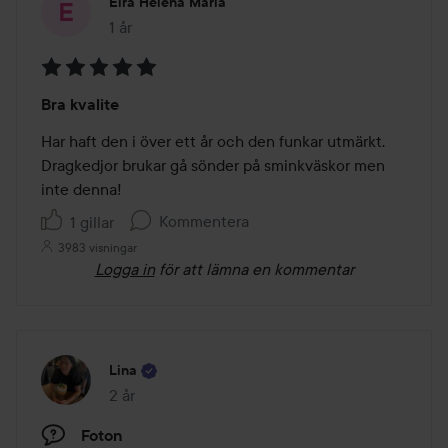
Eira Helena Maria
1 år
Inlägget skapades 1 år
Betyg:
Bra kvalite
5
av
Har haft den i över ett år och den funkar utmärkt. 
5
Dragkedjor brukar gå sönder på sminkväskor men 
inte denna!
Kommentera
1 gillar
3983 visningar
Logga in
för att lämna en kommentar
Lina
2 år
Inlägget skapades 2 år
Foton