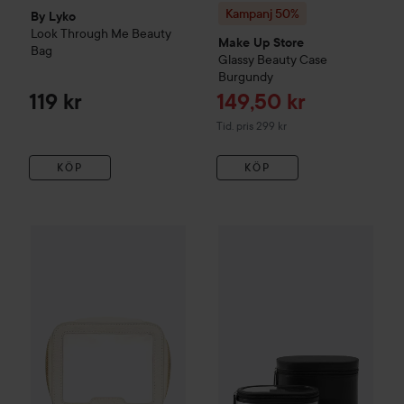
Kampanj 50%
By Lyko
Look Through Me Beauty
Make Up Store
Bag
Glassy Beauty Case
Burgundy
Reapris
119 kr
149,50 kr
Tidigare pris 299 kr
Tid. pris 299 kr
KÖP
KÖP
Nude Beauty
Travel Bag Small
Beige
199 kr
Endast 1 kvar
Nuori
Getaway Tr