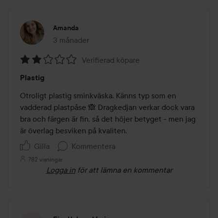
Amanda
3 månader
Inlägget skapades 3 månader
Verifierad köpare
Betyg:
Plastig
2
av
Otroligt plastig sminkväska. Känns typ som en 
5
vadderad plastpåse 🙈 Dragkedjan verkar dock vara 
bra och färgen är fin, så det höjer betyget - men jag 
är överlag besviken på kvaliten. 
Gilla
Kommentera
782 visningar
Logga in
för att lämna en kommentar