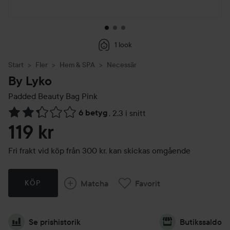
1 look
Start
Fler
Hem & SPA
Necessär
By Lyko
Padded Beauty Bag
Pink
6 betyg
,
2.3 i snitt
Hoppa till Betyg & kommentarer
119 kr
Fri frakt vid köp från 300 kr, kan skickas omgående
Matcha
Favorit
KÖP
Se prishistorik
Butikssaldo