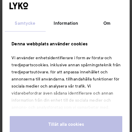
Kundservice
Samtycke
Information
Om
Information
Denna webbplats använder cookies
Du kanske också gillar
Vi använder enhetsidentifierare i form av första-och
tredjepartscookies, inklusive annan spårningsteknik från
tredjepartsutövare, för att anpassa innehållet och
annonserna till användarna, tillhandahålla funktioner för
sociala medier och analysera vår trafik. Vi
vidarebefordrar även sådana identifierare och annan
information från din enhet till de sociala medier och
annons- och analysföretag som vi samarbetar med.
Dessa kan i sin tur kombinera informationen med annan
information som du har tillhandahållit eller som de har
Tillåt alla cookies
samlat in när du har använt deras tjänster. Du godkänner