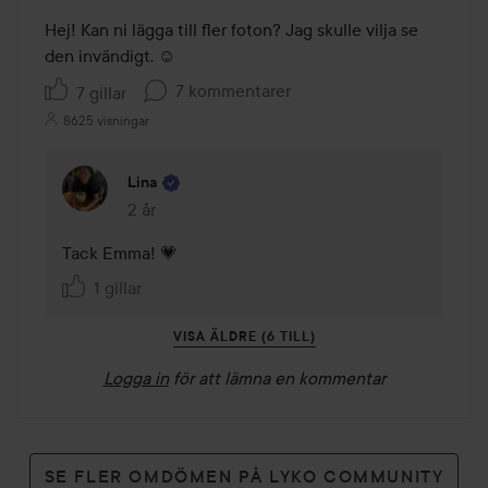
Hej! Kan ni lägga till fler foton? Jag skulle vilja se 
den invändigt. ☺️
7 kommentarer
7 gillar
8625 visningar
Lina
2 år
Kommentaren lades 2 år
Tack Emma! 💗
1 gillar
VISA ÄLDRE (6 TILL)
Logga in
för att lämna en kommentar
SE FLER OMDÖMEN PÅ LYKO COMMUNITY