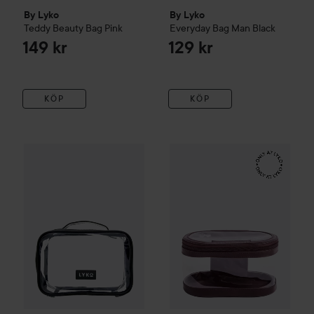
By Lyko
By Lyko
Teddy Beauty Bag
Pink
Everyday Bag Man
Black
149 kr
129 kr
KÖP
KÖP
By Lyko
Look Through Me Beauty Bag
119 kr
Kampanj 50%
Make Up Store
G