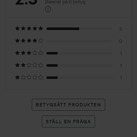
Baserat på 6 betyg
i
2.3
Baserat
på
3
0
6
1
betyg
1
1
BETYGSÄTT PRODUKTEN
STÄLL EN FRÅGA