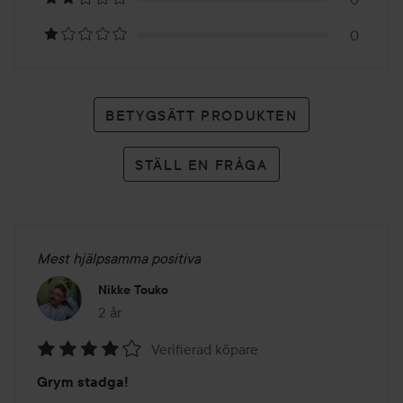
betyg
0
BETYGSÄTT PRODUKTEN
STÄLL EN FRÅGA
Mest hjälpsamma positiva
Nikke Touko
2 år
Inlägget skapades 2 år
Verifierad köpare
Betyg:
Grym stadga!
4