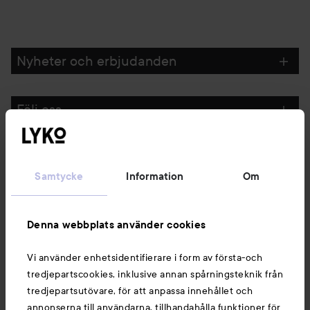
Nyheter och erbjudanden
Följ oss
Kundservice
Samtycke
Information
Om
Information
Denna webbplats använder cookies
Du kanske också gillar
Vi använder enhetsidentifierare i form av första-och
tredjepartscookies, inklusive annan spårningsteknik från
tredjepartsutövare, för att anpassa innehållet och
annonserna till användarna, tillhandahålla funktioner för