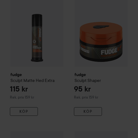
Rekommenderat pris 159 kr
Rekommenderat pris
fudge
fudge
Sculpt
Matte Hed Extra
Sculpt
Shaper
115 kr
95 kr
Rekommenderat pris 159 kr
Rekommenderat pris 159 kr
Rek. pris 159 kr
Rek. pris 159 kr
KÖP
KÖP
Gåva på köpet
Waterclouds
The Dude
Matt Cream Paste
100
1
fudge
Sculpt
Elevate Powder