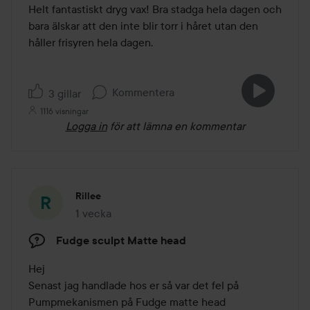
av
Helt fantastiskt dryg vax! Bra stadga hela dagen och 
5
bara älskar att den inte blir torr i håret utan den 
håller frisyren hela dagen.
Kommentera
3 gillar
1116 visningar
Logga in
för att lämna en kommentar
Rillee
1 vecka
Inlägget skapades 1 vecka
Fudge sculpt Matte head
Hej

Senast jag handlade hos er så var det fel på

Pumpmekanismen på Fudge matte head
