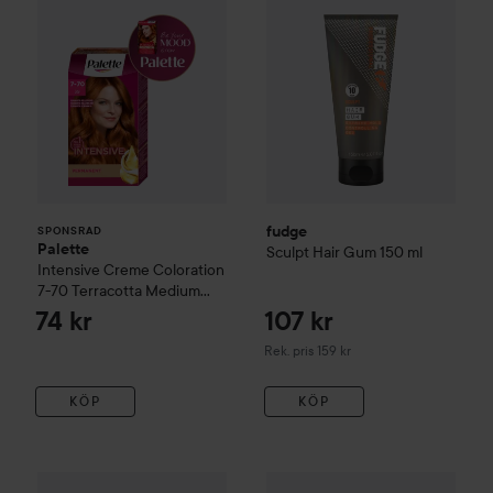
fudge
SPONSRAD
Palette
Sculpt
Hair Gum
150 ml
Intensive Creme Coloration
7-70 Terracotta Medium
Blonde
74 kr
107 kr
Rekommenderat pris 159 kr
Rek. pris 159 kr
KÖP
KÖP
115 kr
95 kr
fudge
Sculpt
Matte Hed Extra
fudge
Sculpt
Shaper