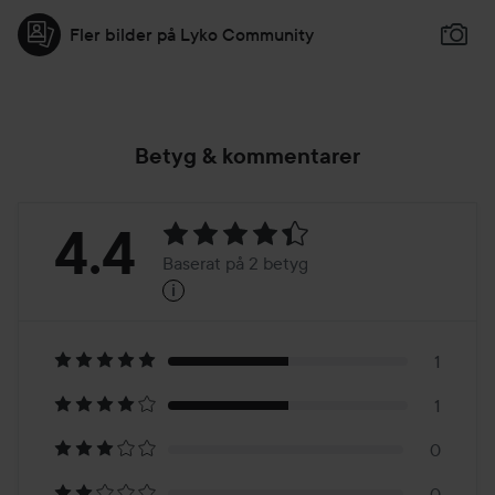
Fler bilder på Lyko Community
Betyg & kommentarer
Betyg:
4.4
Baserat på 2 betyg
i
4.4
Baserat
på
1
1
2
0
0