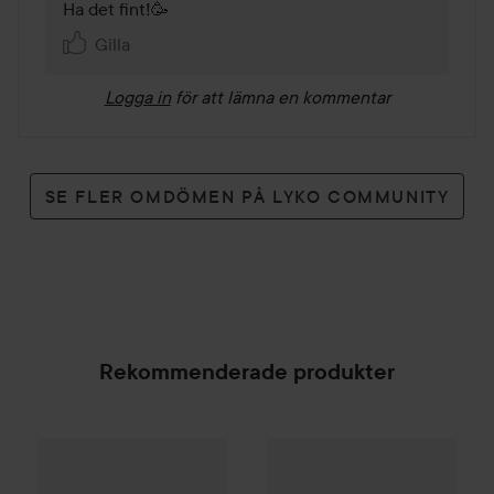
Ha det fint!🥳
Gilla
Logga in
för att lämna en kommentar
SE FLER OMDÖMEN PÅ LYKO COMMUNITY
Rekommenderade produkter
Palette
Intensive Creme Coloration
7-70 Terracott
1
fudge
Sculpt
Hair Gum
150 ml
SPONSRAD
Re