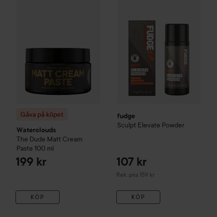
Re
Gåva på köpet
fudge
Sculpt
Elevate Powder
Waterclouds
The Dude
Matt Cream
Paste
100 ml
199 kr
107 kr
Rekommenderat pris 159 kr
Rek. pris 159 kr
KÖP
KÖP