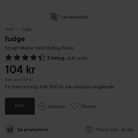
1 användarbild
Start
fudge
fudge
Sculpt Matte Hed Styling Paste
2 betyg
,
4.4 i snitt
Hoppa till Betyg & kommentarer
104 kr
Rekommenderat pris 159 kr
Rek. pris 159 kr
Fri frakt vid köp från 300 kr, kan skickas omgående
Matcha
Favorit
KÖP
Se prishistorik
Finns inte i butik