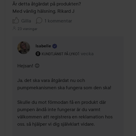
Är detta åtgärdat på produkten?

Gilla
1 kommentar
23 visningar
Isabelle
Användarens roll: Kundtjänst på Lyko.
1 vecka
Kommentaren lades 1 veck
KUNDTJÄNST PÅ LYKO
Hejsan! 😊

Ja, det ska vara åtgärdat nu och 
pumpmekanismen ska fungera som den ska!

Skulle du mot förmodan få en produkt där 
pumpen ändå inte fungerar är du varmt 
välkommen att registrera en reklamation hos 
oss, så hjälper vi dig självklart vidare.
