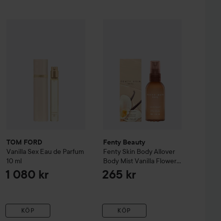
 Wash
TOM FORD
250 ml
Vanilla Sex Eau de Parfum
Fenty Beauty
10 ml
Fenty Skin
Body Allov
420 kr
1 080 kr
TOM FORD
Fenty Beauty
Vanilla Sex Eau de Parfum
Fenty Skin
Body Allover
10 ml
Body Mist Vanilla Flowers
Mini
1 080 kr
265 kr
KÖP
KÖP