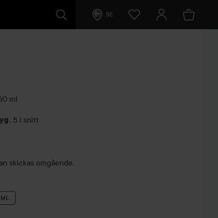
SE
50 ml
tyg
,
5 i snitt
arer
, kan skickas omgående.
 ML