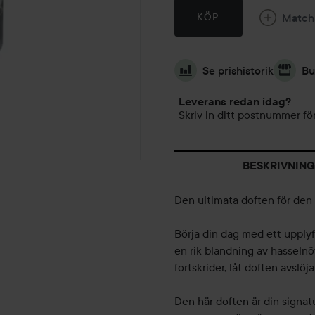
Match
KÖP
Se prishistorik
Bu
Leverans redan idag?
Skriv in ditt postnummer för
BESKRIVNING
Den ultimata doften för de
Börja din dag med ett upply
en rik blandning av hasselnö
fortskrider, låt doften avslö
Den här doften är din signatu