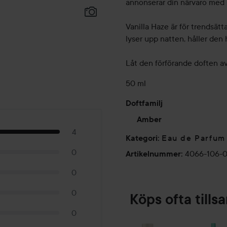
annonserar din närvaro med 
Vanilla Haze är för trendsät
lyser upp natten, håller den 
Låt den förförande doften av
50 ml
Doftfamilj
Amber
4
Eau de Parfum
Kategori
:
0
4066-106-
Artikelnummer
:
0
0
Köps ofta till
0