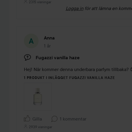
2315 visningar
Logga in
för att lämna en komm
Anna
1 år
Inlägget skapades 1 år
Fugazzi vanilla haze
Hej! När kommer denna underbara parfym tillbaka? 
1 PRODUKT I INLÄGGET FUGAZZI VANILLA HAZE
Gilla
1 kommentar
2939 visningar