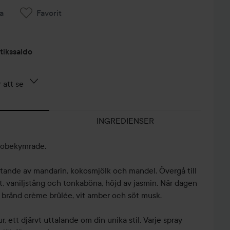
a
Favorit
tikssaldo
 att se
INGREDIENSER
n obekymrade.
ftande av mandarin, kokosmjölk och mandel. Övergå till
t, vaniljstång och tonkaböna, höjd av jasmin. När dagen
ja bränd crème brûlée, vit amber och söt musk.
r, ett djärvt uttalande om din unika stil. Varje spray