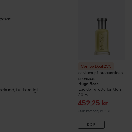
Combo Deal 25%
SPONSRAD
entar
Combo Deal 25%
Se villkor på produktsidan
SPONSRAD
Hugo Boss
ekund, fullkomligt 
Eau de Toilette for Men
30 ml
Reapris
452,25 kr
Utan kampanj 603 kr
KÖP