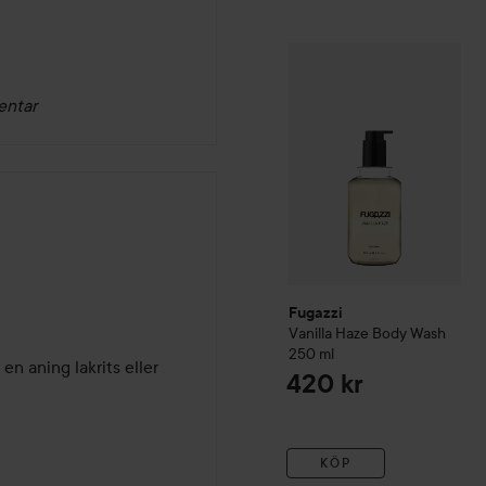
Fugazzi
Vanilla Haze Body
entar
Fugazzi
Vanilla Haze Body Wash
250 ml
n aning lakrits eller 
420 kr
KÖP