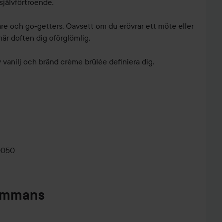
självförtroende.
tare och go-getters. Oavsett om du erövrar ett möte eller
här doften dig oförglömlig.
 vanilj och bränd crème brûlée definiera dig.
0050
sammans