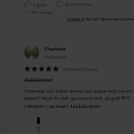
Kommentera
3 gillar
2457 visningar
Logga in
för att lämna en komm
Charlotta
9 månader
Inlägget skapades 9 månader
Verifierad köpare
Betyg:
Äääääälskar!
5
av
Chansade och köpte denna, och ångrar mig inte en s
5
älskar!!! Mjuk fin doft, gourmand-doft, så god! 🤎💛
1 PRODUKT I INLÄGGET ÄÄÄÄÄÄLSKAR!