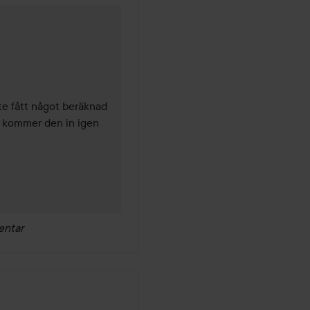
år
te fått något beräknad 
 kommer den in igen 
entar