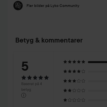
Fler bilder på Lyko Community
Betyg & kommentarer
Betyg:
5
5
Baserat
Baserat på 4
på
betyg
i