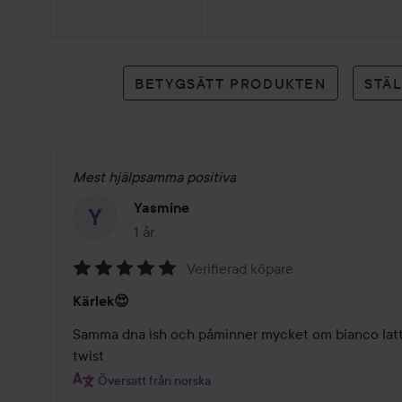
4
betyg
BETYGSÄTT PRODUKTEN
STÄ
Mest hjälpsamma positiva
Yasmine
1 år
Inlägget skapades 1 år
Verifierad köpare
Betyg:
Kärlek😍
5
av
Samma dna ish och påminner mycket om bianco latte
5
twist
Översatt från norska