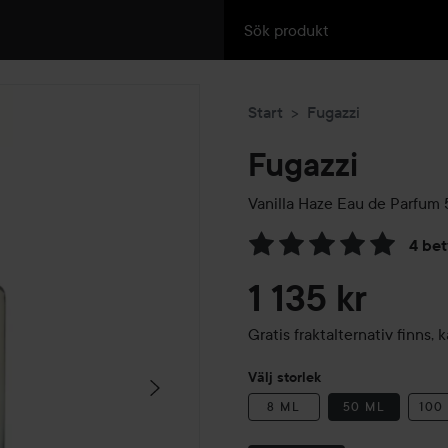
Start
Fugazzi
Fugazzi
Vanilla Haze Eau de Parfum
4 be
Hoppa till Betyg & komment
1 135 kr
Gratis fraktalternativ finns
Välj storlek
8 ML
50 ML
100