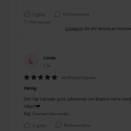
Kommentera
1 gillar
1728 visningar
Logga in
för att lämna en komm
Linda
1 år
Inlägget skapades 1 år
Verifierad köpare
Betyg:
Härlig
5
av
Det här luktade gott, påminner om Bianco latte med e
5
något❤️ 
Översatt från norska
Kommentera
3 gillar