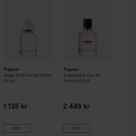
Hugo Boss
Eau de Toilette for Men
30 ml
Utan kampanj 603 kr
Fugazzi
Fugazzi
Angel Dust Eau de Parfum
Sugardaddy Eau de
50 ml
Parfum
100 ml
1 135 kr
2 445 kr
KÖP
KÖP