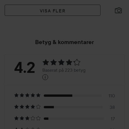
VISA FLER
Betyg & kommentarer
Betyg:
4.2
Baserat på 223 betyg
i
4.2
Baserat
på
110
38
223
17