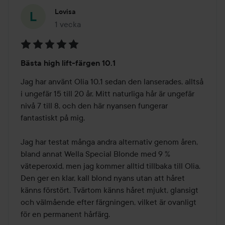
Lovisa
1 vecka
Inlägget skapades 1 vecka
Betyg:
Bästa high lift-färgen 10.1
5
av
Jag har använt Olia 10.1 sedan den lanserades, alltså 
5
i ungefär 15 till 20 år. Mitt naturliga hår är ungefär 
nivå 7 till 8, och den här nyansen fungerar 
fantastiskt på mig.

Jag har testat många andra alternativ genom åren, 
bland annat Wella Special Blonde med 9 % 
väteperoxid, men jag kommer alltid tillbaka till Olia. 
Den ger en klar, kall blond nyans utan att håret 
känns förstört. Tvärtom känns håret mjukt, glansigt 
och välmående efter färgningen, vilket är ovanligt 
för en permanent hårfärg.
