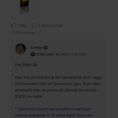
Gilla
1 kommentar
2827 visningar
Linnea
Användarens roll: Kundtjänst på Lyko.
3 månader
Kommentaren lades 3 mån
KUNDTJÄNST PÅ LYKO
Hej Silje! 🤗 

Den här produkten är för närvarande slut i lager 
och kommer inte att komma in igen. Som nära 
alternativ kan du prova att blanda dessa två – 
50/50 av varje.

* 
lyko.com/no/schwarzkopf/schwarzkopf-
creme-supreme-11-11-ultra-light-titanium-