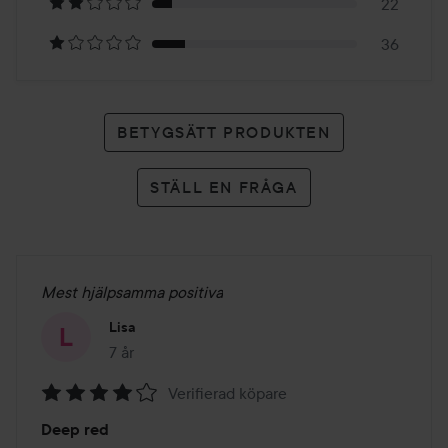
betyg
22
36
BETYGSÄTT PRODUKTEN
STÄLL EN FRÅGA
Mest hjälpsamma positiva
Lisa
7 år
Inlägget skapades 7 år
Verifierad köpare
Betyg:
Deep red
4