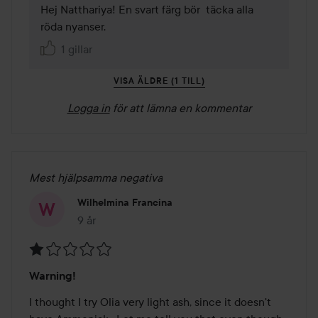
Hej Natthariya! En svart färg bör  täcka alla 
röda nyanser.
1 gillar
VISA ÄLDRE (1 TILL)
Logga in
för att lämna en kommentar
Mest hjälpsamma negativa
Wilhelmina Francina
9 år
Inlägget skapades 9 år
Betyg:
Warning!
1
av
I thought I try Olia very light ash, since it doesn't 
5