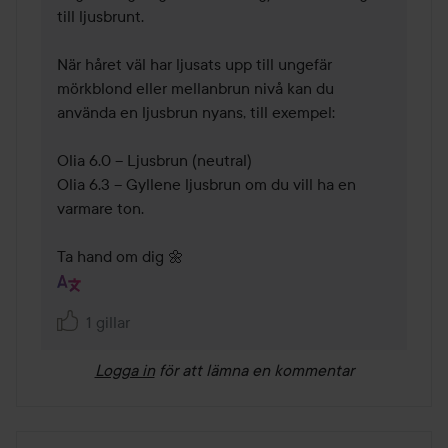
till ljusbrunt.

När håret väl har ljusats upp till ungefär 
mörkblond eller mellanbrun nivå kan du 
använda en ljusbrun nyans, till exempel:

Olia 6.0 – Ljusbrun (neutral)

Olia 6.3 – Gyllene ljusbrun om du vill ha en 
varmare ton.

Ta hand om dig 🌼
1 gillar
Logga in
för att lämna en kommentar