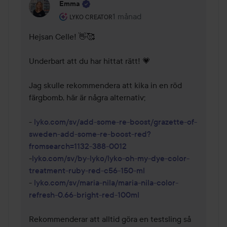
Emma
Användarens roll: Lyko Creator.
1 månad
Kommentaren lades 1 månad
LYKO CREATOR
Hejsan Celle! 👋🥰 

Underbart att du har hittat rätt! 💗 

Jag skulle rekommendera att kika in en röd 
färgbomb, här är några alternativ; 

- 
lyko.com/sv/add-some-re-boost/grazette-of-
sweden-add-some-re-boost-red?
fromsearch=1132-388-0012
-
lyko.com/sv/by-lyko/lyko-oh-my-dye-color-
treatment-ruby-red-c56-150-ml
- 
lyko.com/sv/maria-nila/maria-nila-color-
refresh-0.66-bright-red-100ml
Rekommenderar att alltid göra en testsling så 