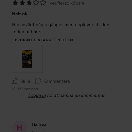
Verifierad köpare
Betyg:
Helt ok
3
av
Har använt några gånger, men upplever att den 
5
torkar ut håret. 
1 PRODUKT I INLÄGGET HELT OK
Gilla
Kommentera
332 visningar
Logga in
för att lämna en kommentar
Helisee