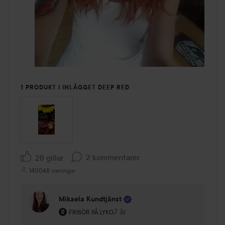
1 PRODUKT I INLÄGGET DEEP RED
2 kommentarer
28 gillar
140048 visningar
Mikaela Kundtjänst
Användarens roll: Frisör på Lyko.
7 år
Kommentaren lades 7 år
FRISÖR PÅ LYKO