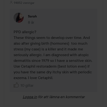
94852 visningar
Sarah
8 år
Kommentaren lades 8 år
PPD allergic? 

These things seem to develop over time. And 
also after giving birth (hormones)  too much 
stress (my case) is a killer and it made me 
seriously allergic. I am diagnosed with atopic 
dermatitis since 1979 so I have a sensitive skin. 
Use Cetaphil restoraderm (best lotion ever) if 
you have the same dry itchy skin with periodic 
exzema. I love Cetaphil. 
10 gillar
Logga in
för att lämna en kommentar