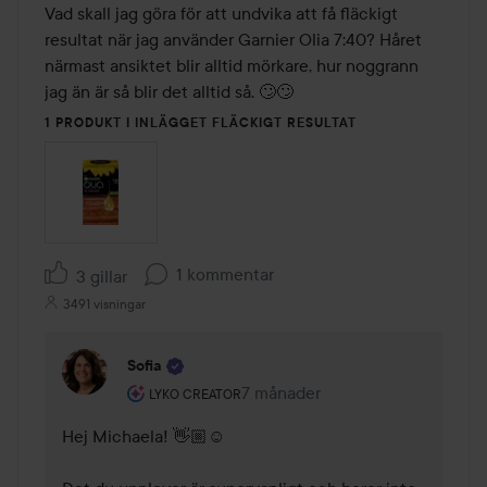
Vad skall jag göra för att undvika att få fläckigt 
resultat när jag använder Garnier Olia 7:40? Håret 
närmast ansiktet blir alltid mörkare, hur noggrann 
jag än är så blir det alltid så. 🙄🙄
1 PRODUKT I INLÄGGET FLÄCKIGT RESULTAT
1 kommentar
3 gillar
3491 visningar
Sofia
Användarens roll: Lyko Creator.
7 månader
Kommentaren lades 7 månader
LYKO CREATOR
Hej Michaela! 👋🏼☺️
