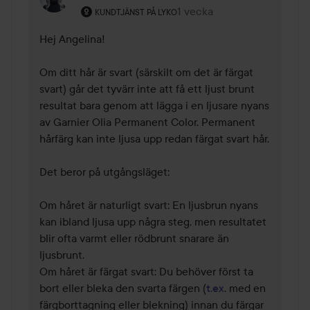
Användarens roll: Kundtjänst på Lyko.
1 vecka
Kommentaren lades 1 veck
KUNDTJÄNST PÅ LYKO
Hej Angelina!

Om ditt hår är svart (särskilt om det är färgat 
svart) går det tyvärr inte att få ett ljust brunt 
resultat bara genom att lägga i en ljusare nyans 
av Garnier Olia Permanent Color. Permanent 
hårfärg kan inte ljusa upp redan färgat svart hår.

Det beror på utgångsläget:

Om håret är naturligt svart: En ljusbrun nyans 
kan ibland ljusa upp några steg, men resultatet 
blir ofta varmt eller rödbrunt snarare än 
ljusbrunt.

Om håret är färgat svart: Du behöver först ta 
bort eller bleka den svarta färgen (
t.ex
. med en 
färgborttagning eller blekning) innan du färgar 