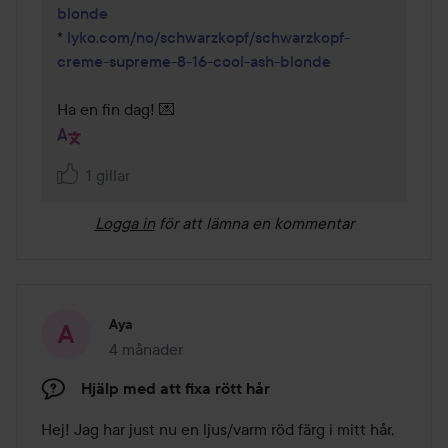
blonde
* 
lyko.com/no/schwarzkopf/schwarzkopf-
creme-supreme-8-16-cool-ash-blonde
Ha en fin dag! 💌 
1 gillar
Logga in
för att lämna en kommentar
Aya
4 månader
Inlägget skapades 4 månader
Hjälp med att fixa rött hår
Hej! Jag har just nu en ljus/varm röd färg i mitt hår, 