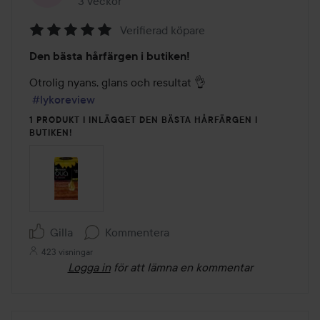
3 veckor
Inlägget skapades 3 veckor
Verifierad köpare
Betyg:
Den bästa hårfärgen i butiken!
5
av
Otrolig nyans, glans och resultat 👌

5
#lykoreview
1 PRODUKT I INLÄGGET DEN BÄSTA HÅRFÄRGEN I
BUTIKEN!
Gilla
Kommentera
423 visningar
Logga in
för att lämna en kommentar