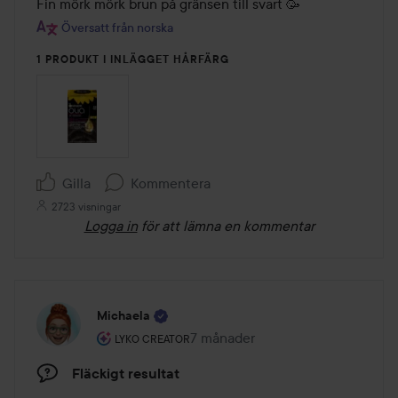
av
Fin mörk mörk brun på gränsen till svart 🥳
5
Översatt från norska
1 PRODUKT I INLÄGGET HÅRFÄRG
Gilla
Kommentera
2723 visningar
Logga in
för att lämna en kommentar
Michaela
Användarens roll: Lyko Creator.
7 månader
Inlägget skapades 7 månader
LYKO CREATOR
Fläckigt resultat