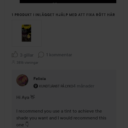
1 PRODUKT I INLÄGGET HJÄLP MED ATT FIXA RÖTT HÅR
1 kommentar
3 gillar
3816 visningar
Felicia
Användarens roll: Kundtjänst på Lyko.
4 månader
Kommentaren lades 4 mån
KUNDTJÄNST PÅ LYKO
Hi Aya 👋

I recommend you use a tint to achieve the 
shade you want and I would recommend this 
one 👇 
