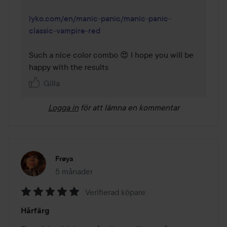
lyko.com/en/manic-panic/manic-panic-
classic-vampire-red
Such a nice color combo 😍 I hope you will be 
happy with the results
Gilla
Logga in
för att lämna en kommentar
Frøya
5 månader
Inlägget skapades 5 månader
Verifierad köpare
Betyg:
Hårfärg
5