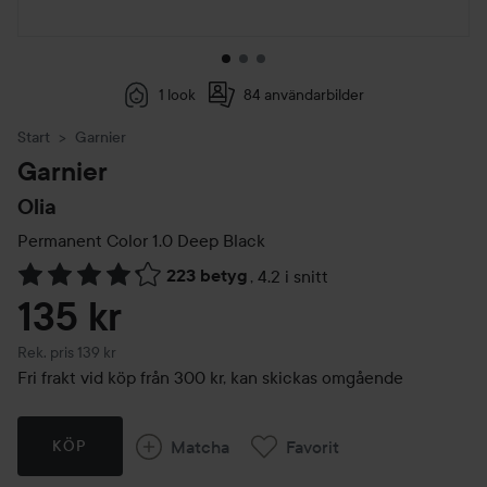
1 look
84 användarbilder
Start
Garnier
Garnier
Olia
Permanent Color
1.0 Deep Black
223 betyg
,
4.2 i snitt
Hoppa till Betyg & kommentarer
135 kr
Rekommenderat pris 139 kr
Rek. pris 139 kr
Fri frakt vid köp från 300 kr, kan skickas omgående
Matcha
Favorit
KÖP