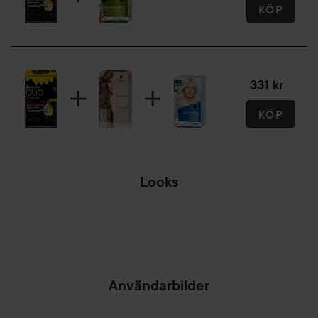
KÖP
331 kr
KÖP
Looks
⭐LYKO STAR⭐
Användarbilder