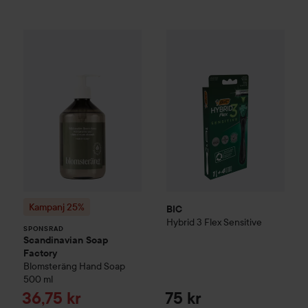
BIC
Hybrid 3 Flex Sensitive
75 
Kampanj 25%
Scandinavian Soap Factory
Blomsterä
SPONSRAD
Kampanj 25%
BIC
Hybrid 3 Flex Sensitive
SPONSRAD
Scandinavian Soap
Factory
Blomsteräng
Hand Soap
500 ml
Reapris
36,75 kr
75 kr