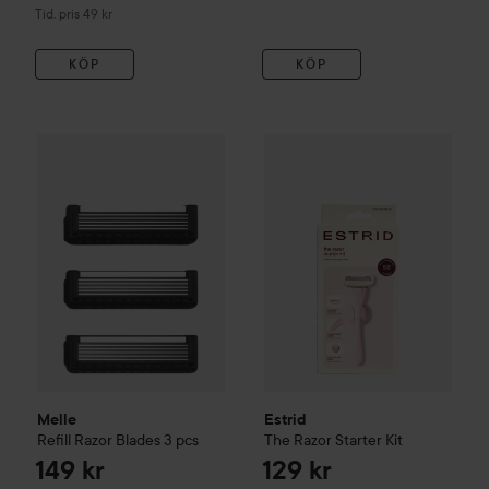
Tidigare pris 49 kr
Tid. pris 49 kr
KÖP
KÖP
Melle
Refill Razor Blades 3 pcs
Estrid
The Razor Starter Kit
149 kr
129
Melle
Estrid
Refill Razor Blades 3 pcs
The Razor Starter Kit
149 kr
129 kr