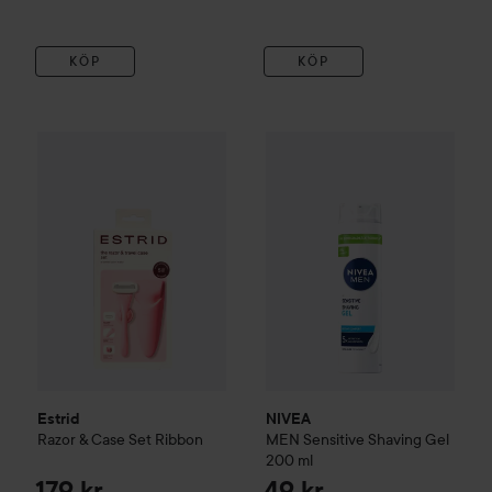
KÖP
KÖP
Estrid
Razor & Case Set
Ribbon
179 kr
NIVEA
MEN
Sensitive Shaving
Estrid
NIVEA
Razor & Case Set
Ribbon
MEN
Sensitive Shaving Gel
200 ml
179 kr
49 kr