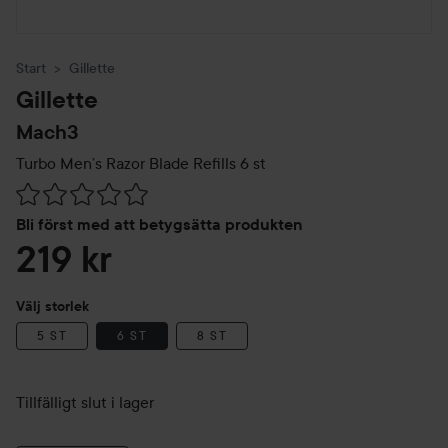
Start
Gillette
Gillette
Mach3
Turbo Men’s Razor Blade Refills
6 st
Hoppa till Betyg & kommentarer
Bli först med att betygsätta produkten
219 kr
Välj storlek
5 ST
6 ST
8 ST
Tillfälligt slut i lager