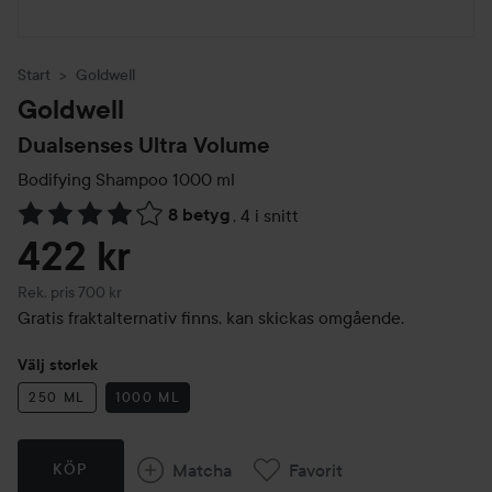
Start
Goldwell
Goldwell
Dualsenses Ultra Volume
Bodifying Shampoo
1000 ml
8 betyg
,
4 i snitt
Hoppa till Betyg & kommentarer
422 kr
Rekommenderat pris 700 kr
Rek. pris 700 kr
Gratis fraktalternativ finns, kan skickas omgående.
Välj storlek
250 ML
1000 ML
Matcha
Favorit
KÖP