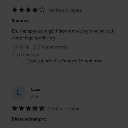
Verifierad köpare
Betyg:
Shampo
4
av
Bra shampoo som gör håret rent och ger volym och 
5
doftar lagom.
#tävling
Gilla
Kommentera
2868 visningar
Logga in
för att lämna en kommentar
Lena
6 år
Inlägget skapades 6 år
Verifierad köpare
Betyg:
Bästa schampot
5