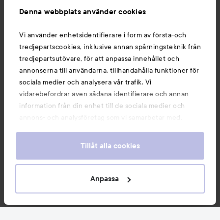
Denna webbplats använder cookies
Du kanske också gillar
Vi använder enhetsidentifierare i form av första-och
tredjepartscookies, inklusive annan spårningsteknik från
tredjepartsutövare, för att anpassa innehållet och
annonserna till användarna, tillhandahålla funktioner för
sociala medier och analysera vår trafik. Vi
vidarebefordrar även sådana identifierare och annan
information från din enhet till de sociala medier och
annons- och analysföretag som vi samarbetar med.
Dessa kan i sin tur kombinera informationen med annan
information som du har tillhandahållit eller som de har
Tillåt alla cookies
samlat in när du har använt deras tjänster. Du godkänner
våra cookies vid fortsatt användande av vår webbplats.
Copyright 2026
För information om hur du kan ändra inställningarna för
Anpassa
E-handel av Avensia
cookies, se vår
Cookie Policy