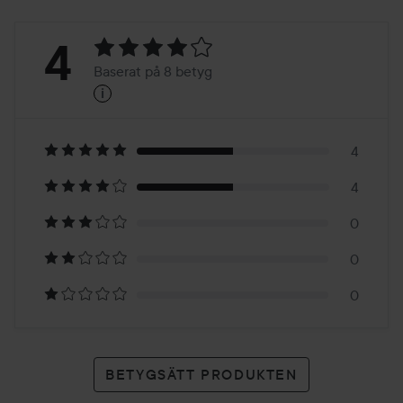
Betyg:
4
Baserat på 8 betyg
i
4
Baserat
på
4
4
8
0
betyg
0
0
BETYGSÄTT PRODUKTEN