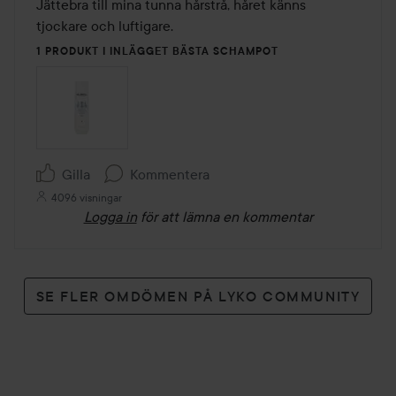
av
Jättebra till mina tunna hårstrå, håret känns 
5
tjockare och luftigare.
1 PRODUKT I INLÄGGET BÄSTA SCHAMPOT
Gilla
Kommentera
4096 visningar
Logga in
för att lämna en kommentar
SE FLER OMDÖMEN PÅ LYKO COMMUNITY