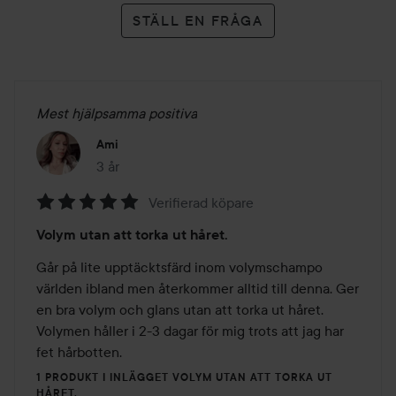
STÄLL EN FRÅGA
Mest hjälpsamma positiva
Ami
3 år
Inlägget skapades 3 år
Verifierad köpare
Betyg:
Volym utan att torka ut håret.
5
av
Går på lite upptäcktsfärd inom volymschampo 
5
världen ibland men återkommer alltid till denna. Ger 
en bra volym och glans utan att torka ut håret. 
Volymen håller i 2-3 dagar för mig trots att jag har 
fet hårbotten. 
1 PRODUKT I INLÄGGET VOLYM UTAN ATT TORKA UT
HÅRET.