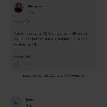
Mergime
3 år
Kommentaren lades 3 år
Hej Ida 👋

Nämen, rackarns! 🙊 Skriv gärna in till oss på 
mail eller chatt så ska vi självklart hjälpa dig 
med detta 💌

Ha det fint! 
Gilla
Logga in
för att lämna en kommentar
Lena
4 år
Inlägget skapades 4 år