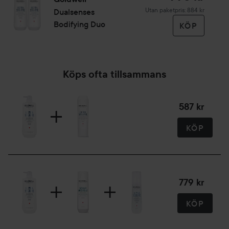
Utan paketpris: 884 kr
Dualsenses
Bodifying Duo
KÖP
Köps ofta tillsammans
587 kr
KÖP
779 kr
KÖP