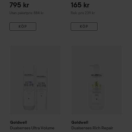
795 kr
165 kr
Rekommenderat pris 239 kr
Utan paketpris: 884 kr
Rek. pris 239 kr
KÖP
KÖP
319 kr
Goldwell
Dualsenses Rich Rep
Goldwell
Dualsenses
Ultra Volume
Bodifying Package
Utan paketpris
Goldwell
Goldwell
Dualsenses
Ultra Volume
Dualsenses Rich Repair