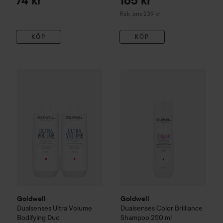
74 kr
165 kr
Rekommenderat pris 239 kr
Rek. pris 239 kr
KÖP
KÖP
795 kr
Goldwell
Dualsenses
Color
Bri
Goldwell
Dualsenses
Ultra Volume
Bodifying Duo
Utan paketpris: 884 kr
Goldwell
Goldwell
Dualsenses
Ultra Volume
Dualsenses
Color
Brilliance
Bodifying Duo
Shampoo
250 ml