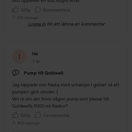
och upplever en viss volym efter 
Gilla
Kommentera
633 visningar
Logga in
för att lämna en kommentar
Ida
3 år
Inlägget skapades 3 år
Pump till Goldwell
Jag tappade min flaska med schampo i golvet så att 
pumpen gick sönder :(

Vet ni om det finns någon pump som passar till 
Goldwells 1000 ml flaskor? 
Gilla
1 kommentar
1820 visningar