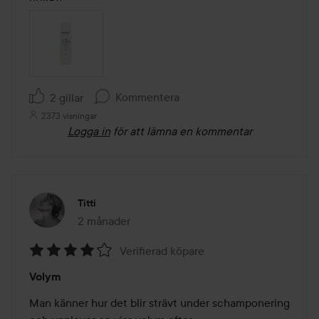
Kommentera
2 gillar
2373 visningar
Logga in
för att lämna en kommentar
Titti
2 månader
Inlägget skapades 2 månader
Verifierad köpare
Betyg:
Volym
4
av
Man känner hur det blir strävt under schamponering 
5