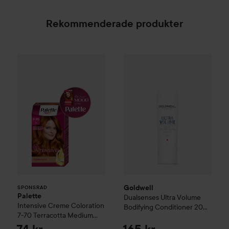
Rekommenderade produkter
Palette
Intensive Creme Coloration
7-70 Terracott
Goldwell
Dualsenses Ultra Vo
SPONSRAD
Goldwell
SPONSRAD
Palette
Dualsenses Ultra Volume
Intensive Creme Coloration
Bodifying Conditioner
200
7-70 Terracotta Medium
ml
Blonde