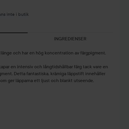
nns inte i butik
INGREDIENSER
er länge och har en hög koncentration av färgpigment.
r en intensiv och långtidshållbar färg tack vare en
ment. Detta fantastiska, krämiga läppstift innehåller
 som ger läpparna ett ljust och blankt utseende.