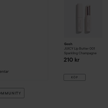
Gosh
JUICY Lip Butter
001
Sparkling Champagne
210 kr
entar
KÖP
OMMUNITY