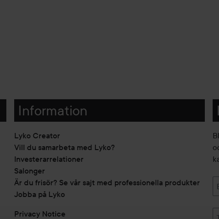
Information
Lyko Creator
B
Vill du samarbeta med Lyko?
o
Investerarrelationer
k
Salonger
Är du frisör? Se vår sajt med professionella produkter
Jobba på Lyko
Privacy Notice