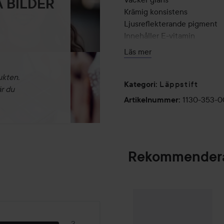
 BILDER
Krämig konsistens
Ljusreflekterande pigment
Innehåller E-vitamin
Läs mer
4 g
ukten.
Läppstift
Kategori
:
är du
1130-353-0
Artikelnummer
:
Rekommendera
Gleeze
Yummy Lip
SPONSRAD
3