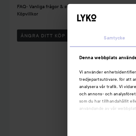
FAQ- Vanliga frågor & svar
Köpvillkor
ÅNGRA DITT KÖP
Samtycke
Denna webbplats använde
Vi använder enhetsidentifier
tredjepartsutövare, för att 
analysera vår trafik. Vi vida
och annons- och analysföret
som du har tillhandahållit el
användande av vår webbplats.