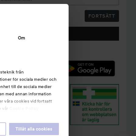
FORTSÄTT
Följ oss
Om
steknik från
tioner för sociala medier och
nhet till de sociala medier
nen med annan information
r våra cookies vid fortsatt
e vår
Cookie Policy
Tillåt alla cookies