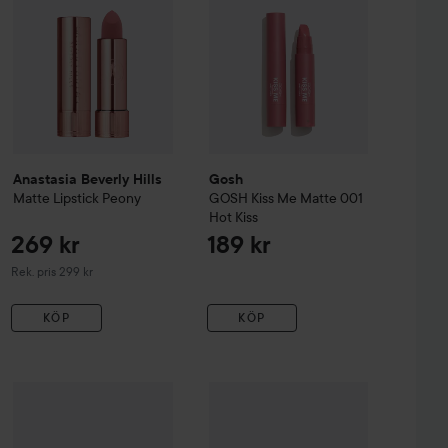
Anastasia Beverly Hills
Gosh
Matte Lipstick
Peony
GOSH Kiss Me Matte
001
Hot Kiss
269 kr
189 kr
Rekommenderat pris 299 kr
Rek. pris 299 kr
KÖP
KÖP
 Sparkling Champagne
ALL I AM BEAUTY
The Lipstick
Gosh
Flirty Pink
Lip Stain
003 Dark Chocolate
210 kr
349 kr