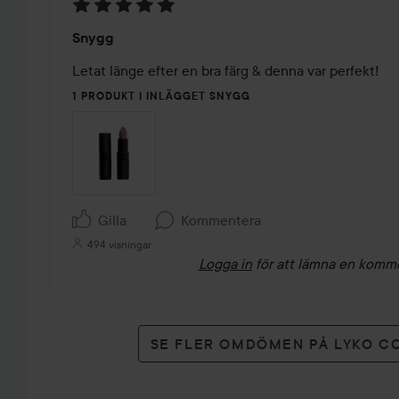
Betyg:
Snygg
5
av
Letat länge efter en bra färg & denna var perfekt!
5
1 PRODUKT I INLÄGGET SNYGG
Gilla
Kommentera
494 visningar
Logga in
för att lämna en komm
SE FLER OMDÖMEN PÅ LYKO C