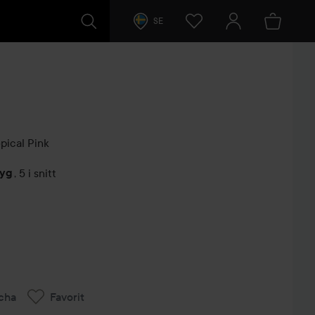
SE
pical Pink
tyg
,
5 i snitt
arer
cha
Favorit