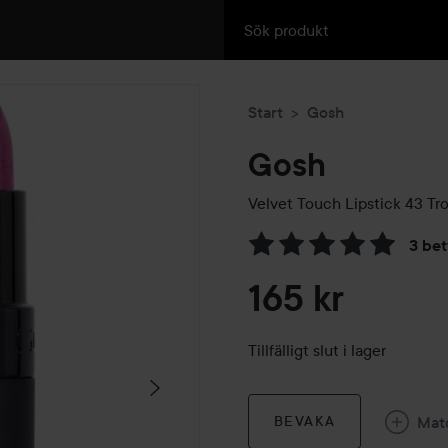
Start
Gosh
Gosh
Velvet Touch Lipstick
43 Tro
3 be
Hoppa till Betyg & komment
165 kr
Tillfälligt slut i lager
Mat
BEVAKA