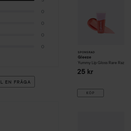
0
0
0
0
SPONSRAD
Gleeze
Yummy Lip Gloss
Rare Raz
25 kr
LL EN FRÅGA
KÖP
Gosh
JUICY Lip Butter
001