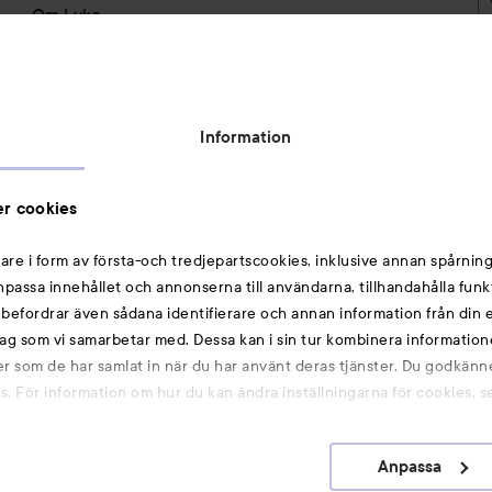
Om Lyko
Tillgänglighetsredogörelse
Topplista
Rabattkoder
Information
Michael Edwards Fragrances of the World
Cookie Consent
r cookies
Privacy Notice for Suppliers and other Business
Partners
are i form av första-och tredjepartscookies, inklusive annan spårning
anpassa innehållet och annonserna till användarna, tillhandahålla funk
Du kanske också gillar
rebefordrar även sådana identifierare och annan information från din e
ag som vi samarbetar med. Dessa kan i sin tur kombinera informatio
ler som de har samlat in när du har använt deras tjänster. Du godkänne
Smink
 För information om hur du kan ändra inställningarna för cookies, s
Hårnålar
Hårsnoddar
Anpassa