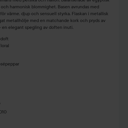
uk och harmonisk blommighet. Basen avrundas med
ör värme, djup och sensuell styrka. Flaskan i metallisk
ärgat metallhölje med en matchande kork och pryds av
en elegant spegling av doften inuti.
 doft
loral
rosépeppar
ollektion som utforskar nya uttryck av modern
apad för att spegla självständighet, styrka och den
ivet på sitt eget sätt.
e
010