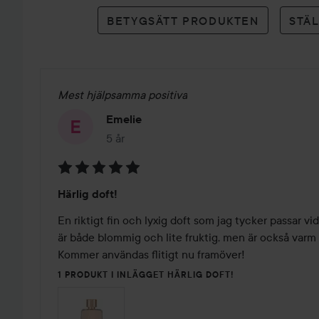
betyg
BETYGSÄTT PRODUKTEN
STÄ
Mest hjälpsamma positiva
Emelie
5 år
Inlägget skapades 5 år
Betyg:
Härlig doft!
5
av
En riktigt fin och lyxig doft som jag tycker passar vid 
5
är både blommig och lite fruktig, men är också varm a
Kommer användas flitigt nu framöver! 
1 PRODUKT I INLÄGGET HÄRLIG DOFT!