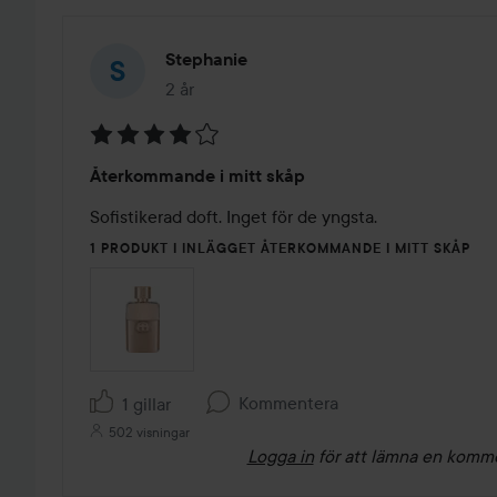
Stephanie
2 år
Inlägget skapades 2 år
Betyg:
Återkommande i mitt skåp
4
av
Sofistikerad doft. Inget för de yngsta.
5
1 PRODUKT I INLÄGGET ÅTERKOMMANDE I MITT SKÅP
Kommentera
1 gillar
502 visningar
Logga in
för att lämna en komm