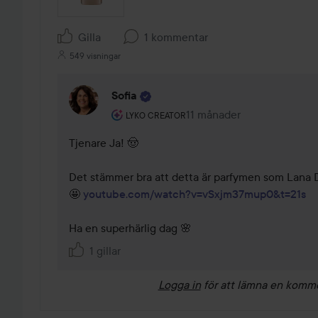
Gilla
1 kommentar
549 visningar
Sofia
Användarens roll: Lyko Creator.
11 månader
Kommentaren lades 11 må
LYKO CREATOR
Tjenare Ja! 🤠 

Det stämmer bra att detta är parfymen som Lana De
🤩 
youtube.com/watch?v=vSxjm37mup0&t=21s
Ha en superhärlig dag 🌸 
1 gillar
Logga in
för att lämna en komm