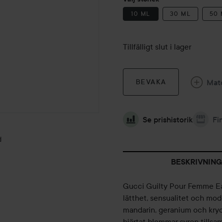
10 ML
30 ML
50
Tillfälligt slut i lager
Mat
BEVAKA
Se prishistorik
Fi
d
BESKRIVNING
Gucci Guilty Pour Femme Eau
lätthet, sensualitet och mod
mandarin, geranium och krydd
hjärtat blommar syren tills