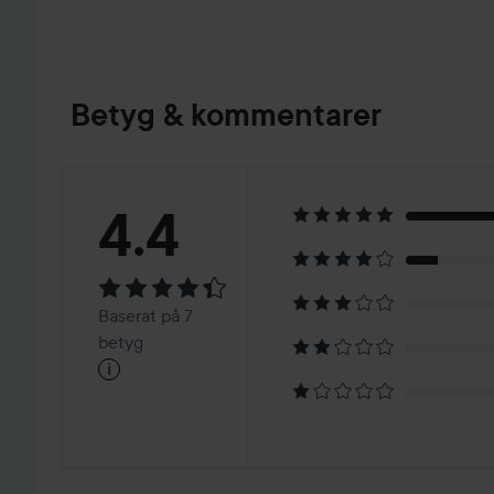
Betyg & kommentarer
Betyg:
4.4
4.4
Baserat
Baserat på 7
på
betyg
i
7