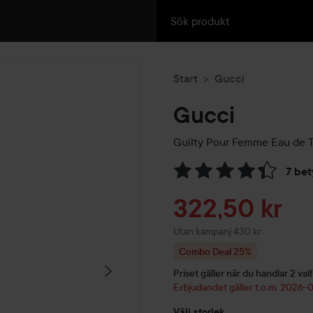
Start
Gucci
Gucci
Guilty Pour Femme Eau de T
7 be
Hoppa till Betyg & komment
Reapris
322,50 kr
Utan kampanj 430 kr
Combo Deal 25%
Priset gäller när du handlar 2 valf
Erbjudandet gäller t.o.m. 2026
Välj storlek