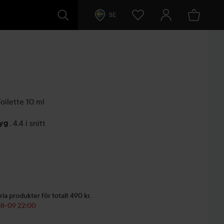
SE
oilette
10 ml
tyg
,
4.4 i snitt
arer
ria produkter för totalt 490 kr.
-08-09 22:00