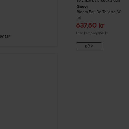
Se villkor på produktsidan
Gucci
Bloom
Eau De Toilette
30
ml
Reapris
637,50 kr
Utan kampanj 850 kr
entar
KÖP