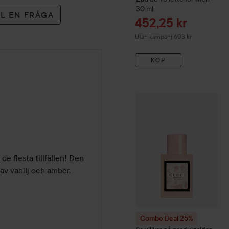
30 ml
LL EN FRÅGA
Reapris
452,25 kr
Utan kampanj 603 kr
KÖP
Combo Deal 25%
Gucci
Bl
de flesta tillfällen! Den 
v vanilj och amber. 
Combo Deal 25%