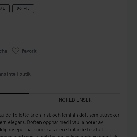
 ML
90 ML
cha
Favorit
nns inte i butik
INGREDIENSER
 de Toilette är en frisk och feminin doft som uttrycker
ern elegans. Doften öppnar med livfulla noter av
ig rosépeppar som skapar en strålande friskhet. I
ammans med persika och hallon, balanserade av egyptisk