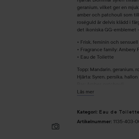
geranium, vilket ger en mj
amber och patchouli som tillf
roséguld är delvis klädd i f
det ikoniska GG-emblemet – 
• Frisk, feminin och sensuell
• Fragrance family: Ambery F
• Eau de Toilette
Topp: Mandarin, geranium, 
Hjärta: Syren, persika, hallon
Bas: Amber, patchouli
Läs mer
Gucci Guilty är en ikonisk k
sensualitet. Varje doft är sk
personliga friheten att leva l
Eau de Toilett
Kategori
:
1135-403-0
Artikelnummer
:
Användning: