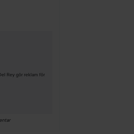
nader
l Rey gör reklam för 
entar