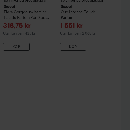
Se villkor på produktsidan
Se villkor på produktsidan
Gucci
Gucci
Flora Gorgeous Jasmine
Oud Intense Eau de
Eau de Parfum Pen Spray
Parfum
10 ml
Reapris
Reapris
318,75 kr
1 551 kr
Utan kampanj 425 kr
Utan kampanj 2 068 kr
KÖP
KÖP