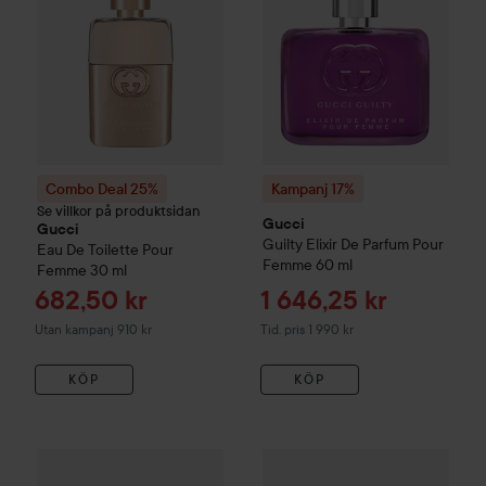
Combo Deal 25%
Kampanj 17%
Se villkor på produktsidan
Gucci
Gucci
Guilty
Elixir De Parfum Pour
Eau De Toilette Pour
Femme
60 ml
Femme
30 ml
Reapris
Reapris
682,50 kr
1 646,25 kr
Tidigare pris 1 990 kr
Utan kampanj 910 kr
Tid. pris 1 990 kr
KÖP
KÖP
Combo Deal 25%
Gucci
Flora Gorgeous Jasmine Eau de Par
Combo Deal 25%
Gucci
Guilty