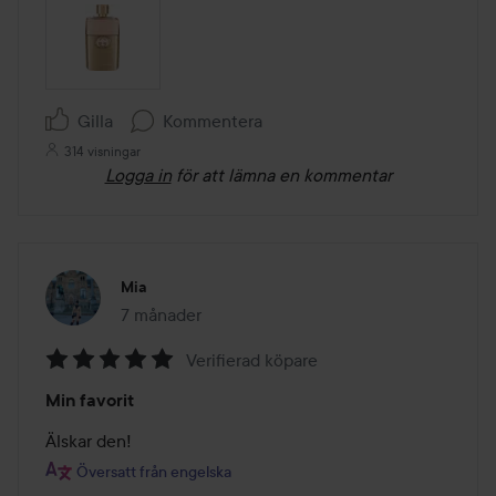
Gilla
Kommentera
314 visningar
Logga in
för att lämna en kommentar
Mia
7 månader
Inlägget skapades 7 månader
Verifierad köpare
Betyg:
Min favorit
5
av
Älskar den!
5
Översatt från engelska