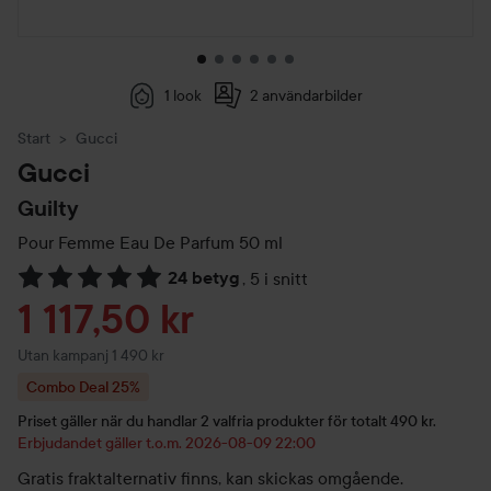
1 look
2 användarbilder
Start
Gucci
Gucci
Guilty
Pour Femme Eau De Parfum
50 ml
24 betyg
,
5 i snitt
Hoppa till Betyg & kommentarer
Reapris
1 117,50 kr
Utan kampanj 1 490 kr
Combo Deal 25%
Priset gäller när du handlar 2 valfria produkter för totalt 490 kr.
Erbjudandet gäller t.o.m. 2026-08-09 22:00
Gratis fraktalternativ finns, kan skickas omgående.