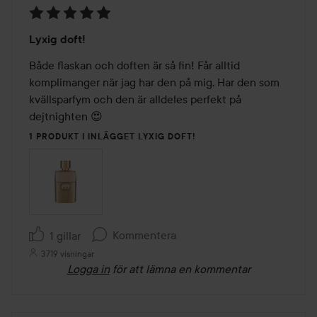
Betyg:
Lyxig doft!
5
av
Både flaskan och doften är så fin! Får alltid 
5
komplimanger när jag har den på mig. Har den som 
kvällsparfym och den är alldeles perfekt på 
dejtnighten 😍
1 PRODUKT I INLÄGGET LYXIG DOFT!
Kommentera
1 gillar
3719 visningar
Logga in
för att lämna en kommentar