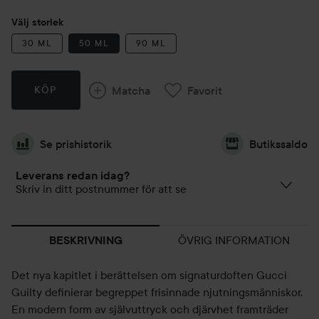
Välj storlek
30 ML
50 ML
90 ML
Matcha
Favorit
KÖP
Se prishistorik
Butikssaldo
Leverans redan idag?
Skriv in ditt postnummer för att se
ÖVRIG INFORMATION
BESKRIVNING
Det nya kapitlet i berättelsen om signaturdoften Gucci
Guilty definierar begreppet frisinnade njutningsmänniskor.
En modern form av självuttryck och djärvhet framträder