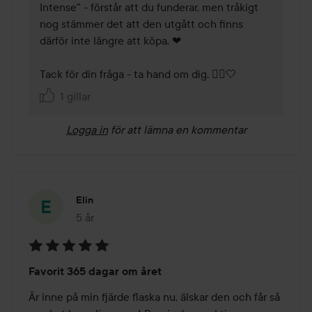
Intense" - förstår att du funderar, men tråkigt 
nog stämmer det att den utgått och finns 
därför inte längre att köpa. ❤ 

Tack för din fråga - ta hand om dig. 🤸‍♀️🤍
1 gillar
Logga in
för att lämna en kommentar
Elin
5 år
Inlägget skapades 5 år
Betyg:
Favorit 365 dagar om året
5
av
Är inne på min fjärde flaska nu, älskar den och får så 
5