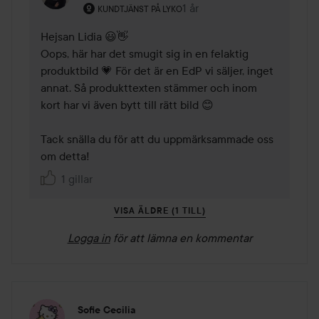
Användarens roll: Kundtjänst på Lyko.
1 år
Kommentaren lades 1 år
KUNDTJÄNST PÅ LYKO
Hejsan Lidia 😃👋

Oops, här har det smugit sig in en felaktig 
produktbild 💗 För det är en EdP vi säljer, inget 
annat. Så produkttexten stämmer och inom 
kort har vi även bytt till rätt bild 😊

Tack snälla du för att du uppmärksammade oss 
om detta!
1 gillar
VISA ÄLDRE (1 TILL)
Logga in
för att lämna en kommentar
Sofie Cecilia