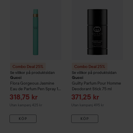
Combo Deal 25%
Combo Deal 25%
Se villkor på produktsidan
Se villkor på produktsidan
Gucci
Gucci
Flora Gorgeous Jasmine
Guilty
Parfum Pour Homme
Eau de Parfum Pen Spray
10
Deodorant Stick
75 ml
ml
Reapris
Reapris
318,75 kr
371,25 kr
Utan kampanj 425 kr
Utan kampanj 495 kr
KÖP
KÖP