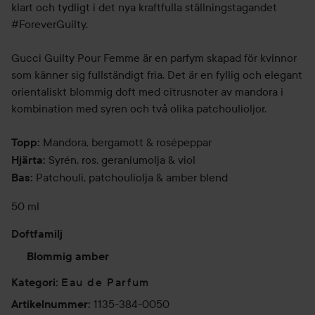
klart och tydligt i det nya kraftfulla ställningstagandet
#ForeverGuilty.
Gucci Guilty Pour Femme är en parfym skapad för kvinnor
som känner sig fullständigt fria. Det är en fyllig och elegant
orientaliskt blommig doft med citrusnoter av mandora i
kombination med syren och två olika patchoulioljor.
Mandora, bergamott & rosépeppar
Topp:
Syrén, ros, geraniumolja & viol
Hjärta:
Patchouli, patchouliolja & amber blend
Bas:
50 ml
Doftfamilj
Blommig amber
Eau de Parfum
Kategori
:
1135-384-0050
Artikelnummer
: