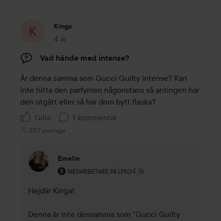
Kinga
4 år
Inlägget skapades 4 år
Vad hände med intense?
Är denna samma som Gucci Guilty intense? Kan 
inte hitta den parfymen någonstans så antingen har 
den utgått eller så har dom bytt flaska? 
Gilla
1 kommentar
3157 visningar
Emelie
Användarens roll: Medarbetare på Lyko.
4 år
Kommentaren lades 4 år
MEDARBETARE PÅ LYKO
Hejdär Kinga! 

Denna är inte densamma som "Gucci Guilty 