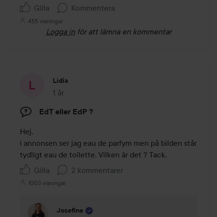
Gilla
Kommentera
455 visningar
Logga in
för att lämna en kommentar
Lidia
1 år
Inlägget skapades 1 år
EdT eller EdP ?
Hej, 

i annonsen ser jag eau de parfym men på bilden står 
tydligt eau de toilette. Vilken är det ? Tack.
Gilla
2 kommentarer
1003 visningar
Josefine