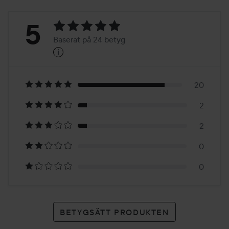
Betyg:
5
Baserat på 24 betyg
i
5
Baserat
på
20
2
24
2
betyg
0
0
BETYGSÄTT PRODUKTEN