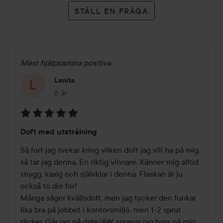
STÄLL EN FRÅGA
Mest hjälpsamma positiva
Lenita
6 år
Inlägget skapades 6 år
Betyg:
Doft med utstrålning
5
av
Så fort jag tvekar kring vilken doft jag vill ha på mig, 
5
så tar jag denna. En riktig vinnare. Känner mig alltid 
snygg, kaxig och självklar i denna. Flaskan är ju 
också to die for!

Många säger kvällsdoft, men jag tycker den funkar 
lika bra på jobbet i kontorsmiljö, men 1-2 sprut 
räcker. Går jag på date/AW, sprayar jag bara på mig 