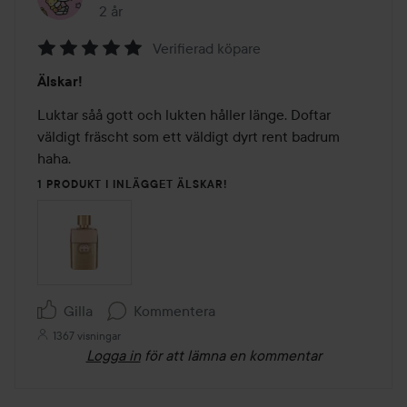
2 år
Inlägget skapades 2 år
Verifierad köpare
Betyg:
Älskar!
5
av
Luktar såå gott och lukten håller länge. Doftar 
5
väldigt fräscht som ett väldigt dyrt rent badrum 
haha. 
1 PRODUKT I INLÄGGET ÄLSKAR!
Gilla
Kommentera
1367 visningar
Logga in
för att lämna en kommentar