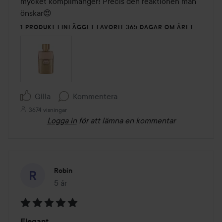
mycket komplimanger! Precis den reaktionen man 
önskar😍
1 PRODUKT I INLÄGGET FAVORIT 365 DAGAR OM ÅRET
Gilla
Kommentera
3674 visningar
Logga in
för att lämna en kommentar
Robin
5 år
Inlägget skapades 5 år
Betyg:
Elegant