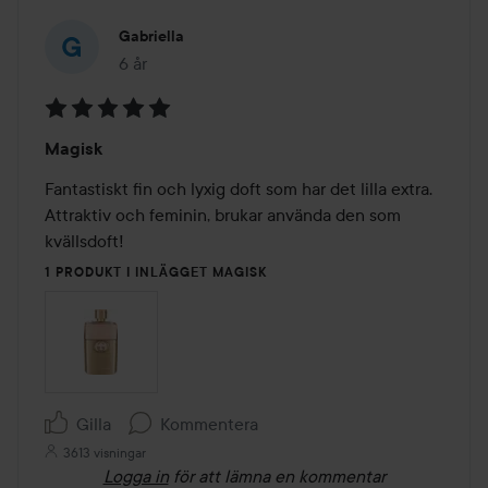
Gabriella
6 år
Inlägget skapades 6 år
Betyg:
Magisk
5
av
Fantastiskt fin och lyxig doft som har det lilla extra. 
5
Attraktiv och feminin, brukar använda den som 
kvällsdoft!
1 PRODUKT I INLÄGGET MAGISK
Gilla
Kommentera
3613 visningar
Logga in
för att lämna en kommentar