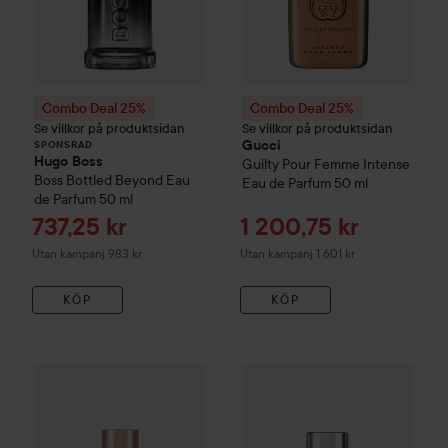
Combo Deal 25%
Combo Deal 25%
Se villkor på produktsidan
Se villkor på produktsidan
Gucci
SPONSRAD
Hugo Boss
Guilty
Pour Femme Intense
Boss Bottled Beyond Eau
Eau de Parfum
50 ml
de Parfum
50 ml
Reapris
Reapris
737,25 kr
1 200,75 kr
Utan kampanj 983 kr
Utan kampanj 1 601 kr
KÖP
KÖP
R
6
Kampanj 17%
Gucci
Guilty
Elix
Combo Deal 25%
Gucci
Eau De Toilette Pour Femme
30 ml
Ut