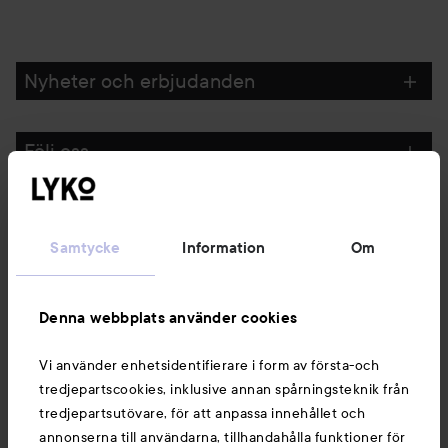
Nyheter och erbjudanden
Följ oss
Kundservice
Samtycke
Information
Om
Information
Denna webbplats använder cookies
Du kanske också gillar
Vi använder enhetsidentifierare i form av första-och
tredjepartscookies, inklusive annan spårningsteknik från
tredjepartsutövare, för att anpassa innehållet och
annonserna till användarna, tillhandahålla funktioner för