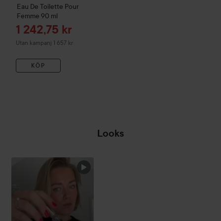
Eau De Toilette Pour
Femme
90 ml
Reapris
1 242,75 kr
Utan kampanj 1 657 kr
KÖP
Looks