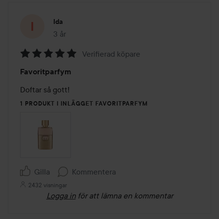
Ida
3 år
Inlägget skapades 3 år
Verifierad köpare
Betyg:
Favoritparfym
5
av
Doftar så gott!
5
1 PRODUKT I INLÄGGET FAVORITPARFYM
Gilla
Kommentera
2432 visningar
Logga in
för att lämna en kommentar