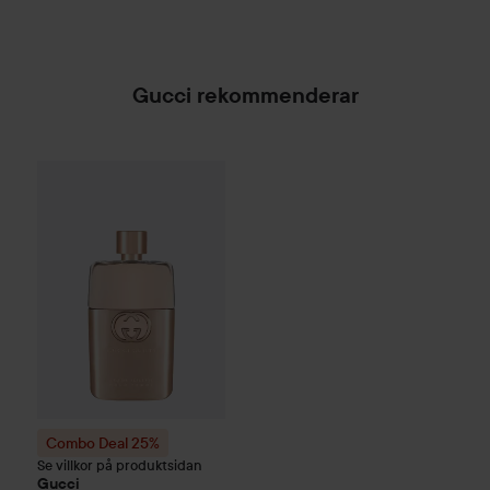
Gucci rekommenderar
R
1
Combo Deal 25%
Gucci
Eau De Toilette Pour Femme
90 ml
Ut
Combo Deal 25%
Se villkor på produktsidan
Gucci