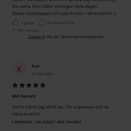
lite extra. Den håller verkligen hela dagen. 

Älskar rosépepparn och patchoulin i denna.Mmm :) 
Kommentera
3 gillar
1748 visningar
Logga in
för att lämna en kommentar
Kati
4 månader
Inlägget skapades 4 månader
Betyg:
Min favorit
5
av
Detta måste jag alltid ha... En stapelvara och av 
5
bästa kvalitet...
1 PRODUKT I INLÄGGET MIN FAVORIT