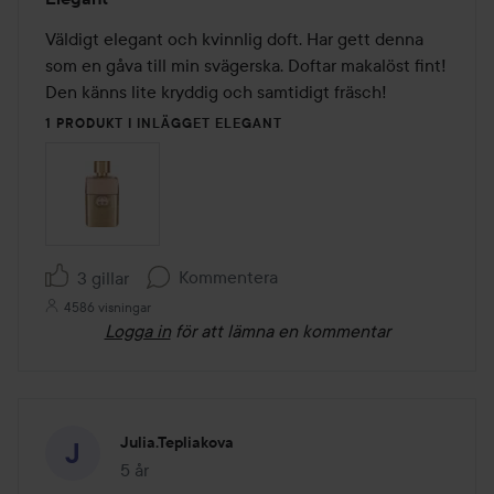
5
av
Väldigt elegant och kvinnlig doft. Har gett denna 
5
som en gåva till min svägerska. Doftar makalöst fint! 
Den känns lite kryddig och samtidigt fräsch!
1 PRODUKT I INLÄGGET ELEGANT
Kommentera
3 gillar
4586 visningar
Logga in
för att lämna en kommentar
Julia.tepliakova
5 år
Inlägget skapades 5 år