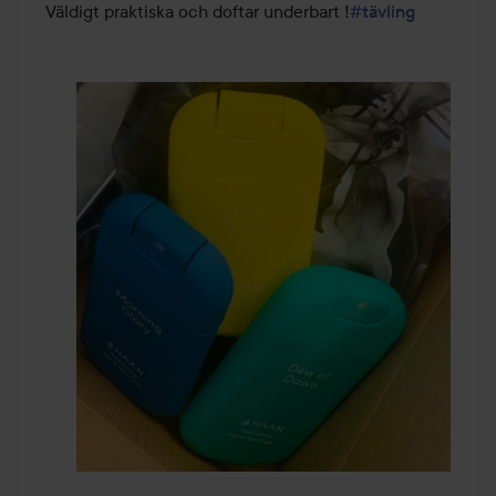
av
Väldigt praktiska och doftar underbart !
#tävling
5