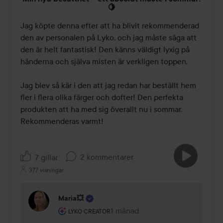
5
🍋
av
Jag köpte denna efter att ha blivit rekommenderad 
5
den av personalen på Lyko, och jag måste säga att 
den är helt fantastisk! Den känns väldigt lyxig på 
händerna och själva misten är verkligen toppen.

​Jag blev så kär i den att jag redan har beställt hem 
fler i flera olika färger och dofter! Den perfekta 
produkten att ha med sig överallt nu i sommar. 
Rekommenderas varmt! 
2 kommentarer
7 gillar
377 visningar
Maria💥
Användarens roll: Lyko Creator.
1 månad
Kommentaren lades 1 månad
LYKO CREATOR