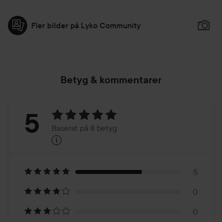
Fler bilder på Lyko Community
Betyg & kommentarer
Betyg:
5
Baserat på 8 betyg
i
5
Baserat
på
5
0
8
0