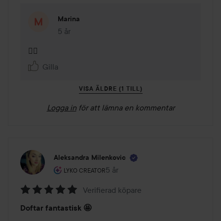
Marina
5 år
Kommentaren lades 5 år
👌🏻 
Gilla
VISA ÄLDRE (1 TILL)
Logga in
för att lämna en kommentar
Aleksandra Milenkovic
Användarens roll: Lyko Creator.
5 år
Inlägget skapades 5 år
LYKO CREATOR
Verifierad köpare
Betyg:
Doftar fantastisk 🤩
5