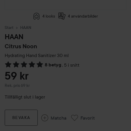
4 looks
4 användarbilder
Start
HAAN
HAAN
Citrus Noon
Hydrating Hand Sanitizer
30 ml
8 betyg
,
5 i snitt
Hoppa till Betyg & kommentarer
59 kr
Rekommenderat pris 69 kr
Rek. pris 69 kr
Tillfälligt slut i lager
Matcha
Favorit
BEVAKA