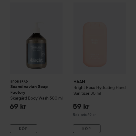
Scandinavian Soap Factory
Skärgård
Body Wash
500
HAAN
Bright Rose
Hydrating H
SPONSRAD
HAAN
SPONSRAD
Scandinavian Soap
Bright Rose
Hydrating Hand
Factory
Sanitizer
30 ml
Skärgård
Body Wash
500 ml
69 kr
59 kr
Rekommenderat pris 69 kr
Rek. pris 69 kr
KÖP
KÖP