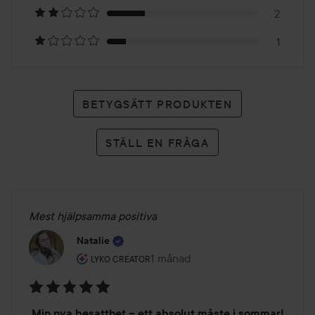
betyg
2
1
BETYGSÄTT PRODUKTEN
STÄLL EN FRÅGA
Mest hjälpsamma positiva
Natalie
Användarens roll: Lyko Creator.
1 månad
Inlägget skapades 1 månad
LYKO CREATOR
Betyg:
Min nya besatthet – ett absolut måste i sommar!