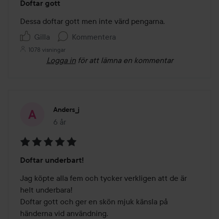
Doftar gott
1
av
Dessa doftar gott men inte värd pengarna.
5
Gilla
Kommentera
1078 visningar
Logga in
för att lämna en kommentar
Anders_j
6 år
Inlägget skapades 6 år
Betyg:
Doftar underbart!
5
av
Jag köpte alla fem och tycker verkligen att de är 
5
helt underbara!

Doftar gott och ger en skön mjuk känsla på 
händerna vid användning.