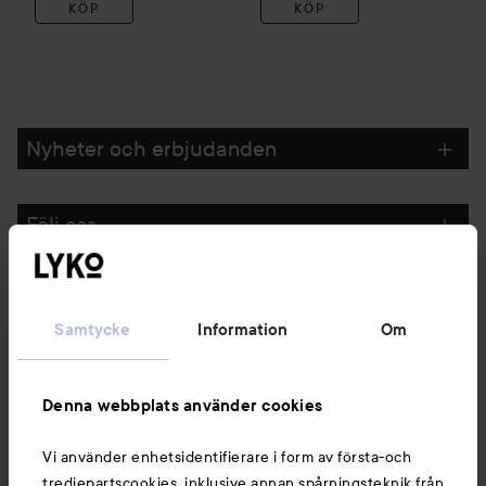
KÖP
KÖP
Nyheter och erbjudanden
Följ oss
Kundservice
Samtycke
Information
Om
Information
Denna webbplats använder cookies
Du kanske också gillar
Vi använder enhetsidentifierare i form av första-och
tredjepartscookies, inklusive annan spårningsteknik från