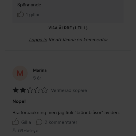
Spännande
1 gillar
VISA ÄLDRE (1 TILL)
Logga in
för att lämna en kommentar
Marina
5 år
Inlägget skapades 5 år
Verifierad köpare
Betyg:
Nope!
2
av
Bra förpackning men jag fick "brännblåsor" av den. 
5
Gilla
2 kommentarer
891 visningar