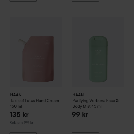
HAAN
Purifying Verbena
135 kr
Face 
HAAN
Tales of Lotus
Hand Cream
150 ml
Rekommenderat pris 199 kr
HAAN
HAAN
Tales of Lotus
Hand Cream
Purifying Verbena
Face &
150 ml
Body Mist
45 ml
135 kr
99 kr
Rekommenderat pris 199 kr
Rek. pris 199 kr