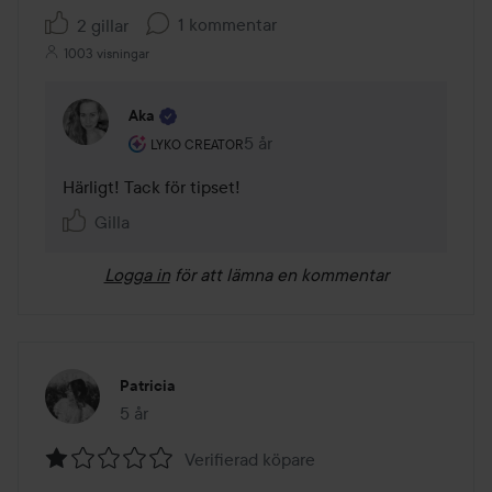
1 kommentar
2 gillar
1003 visningar
Aka
Användarens roll: Lyko Creator.
5 år
Kommentaren lades 5 år
LYKO CREATOR
Härligt! Tack för tipset!
Gilla
Logga in
för att lämna en kommentar
Patricia
5 år
Inlägget skapades 5 år
Verifierad köpare
Betyg: