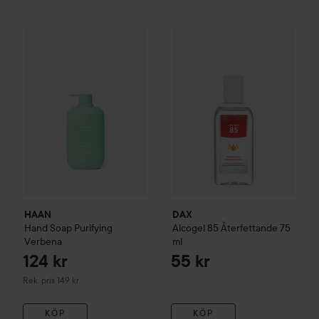
DAX
Alcogel 85 Återfettande
124 kr
7
HAAN
Hand Soap
Purifying Verbena
Rekommenderat pris 149 kr
HAAN
DAX
Hand Soap
Purifying
Alcogel 85 Återfettande
75
Verbena
ml
124 kr
55 kr
Rekommenderat pris 149 kr
Rek. pris 149 kr
KÖP
KÖP