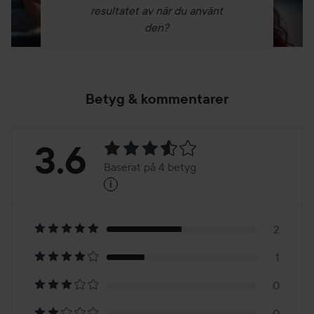
minuter efter applicering. PAP+ Pen kan användas så ofta
resultatet av när du använt
man vill och behöver.
den?
Betyg & kommentarer
Betyg:
3.6
Baserat på 4 betyg
i
3.6
Baserat
på
2
1
4
0
0