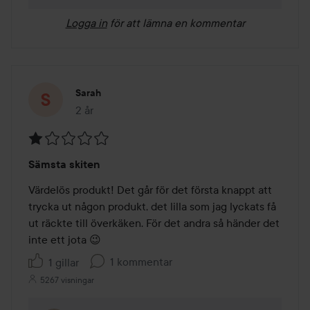
Logga in
för att lämna en kommentar
Sarah
2 år
Inlägget skapades 2 år
Betyg:
Sämsta skiten
1
av
Värdelös produkt! Det går för det första knappt att 
5
trycka ut någon produkt, det lilla som jag lyckats få 
ut räckte till överkäken. För det andra så händer det 
inte ett jota 😉
1 kommentar
1 gillar
5267 visningar