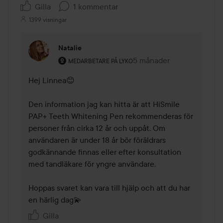
Gilla
1 kommentar
1399 visningar
Natalie
Användarens roll: Medarbetare på Lyko.
5 månader
Kommentaren lades 5 må
MEDARBETARE PÅ LYKO
Hej Linnea😊

Den information jag kan hitta är att HiSmile 
PAP+ Teeth Whitening Pen rekommenderas för 
personer från cirka 12 år och uppåt. Om 
användaren är under 18 år bör föräldrars 
godkännande finnas eller efter konsultation 
med tandläkare för yngre användare.

Hoppas svaret kan vara till hjälp och att du har 
en härlig dag💫
Gilla