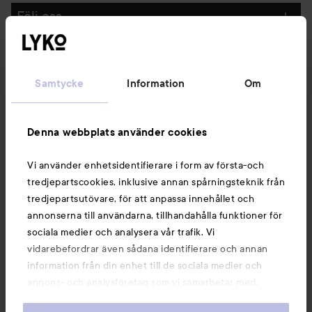
Följ oss
Kundservice
Samtycke
Information
Om
Information
Denna webbplats använder cookies
Du kanske också gillar
Vi använder enhetsidentifierare i form av första-och
tredjepartscookies, inklusive annan spårningsteknik från
tredjepartsutövare, för att anpassa innehållet och
annonserna till användarna, tillhandahålla funktioner för
sociala medier och analysera vår trafik. Vi
vidarebefordrar även sådana identifierare och annan
information från din enhet till de sociala medier och
annons- och analysföretag som vi samarbetar med.
Dessa kan i sin tur kombinera informationen med annan