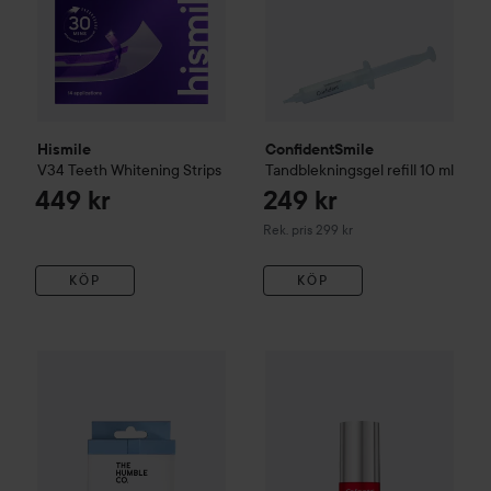
Hismile
ConfidentSmile
V34 Teeth Whitening Strips
Tandblekningsgel refill
10 ml
449 kr
249 kr
Rekommenderat pris 299 kr
Rek. pris 299 kr
KÖP
KÖP
The Humble Co.
Whitening Strips Aloe
28 st
269 kr
Colgate
Max White Purple Se