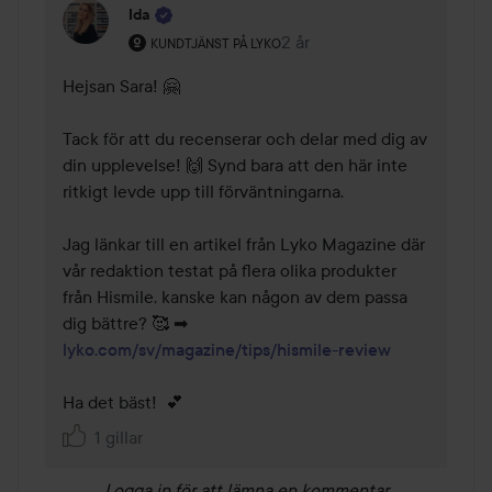
Ida
Användarens roll: Kundtjänst på Lyko.
2 år
Kommentaren lades 2 år
KUNDTJÄNST PÅ LYKO
Hejsan Sara! 🤗 

Tack för att du recenserar och delar med dig av 
din upplevelse! 🙌 Synd bara att den här inte 
ritkigt levde upp till förväntningarna.   

Jag länkar till en artikel från Lyko Magazine där 
vår redaktion testat på flera olika produkter 
från Hismile, kanske kan någon av dem passa 
dig bättre? 🥰 ➡ 
lyko.com/sv/magazine/tips/hismile-review
Ha det bäst!  💕 
1 gillar
Logga in
för att lämna en kommentar