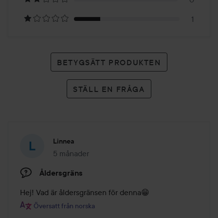
betyg
1
BETYGSÄTT PRODUKTEN
STÄLL EN FRÅGA
Linnea
5 månader
Inlägget skapades 5 månader
Åldersgräns
Hej! Vad är åldersgränsen för denna😁
Översatt från norska