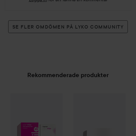
SE FLER OMDÖMEN PÅ LYKO COMMUNITY
Rekommenderade produkter
Hismile
PAP+ Whitening Strips
Hismile
14 st
PAP+ Whitening Powd
449 kr