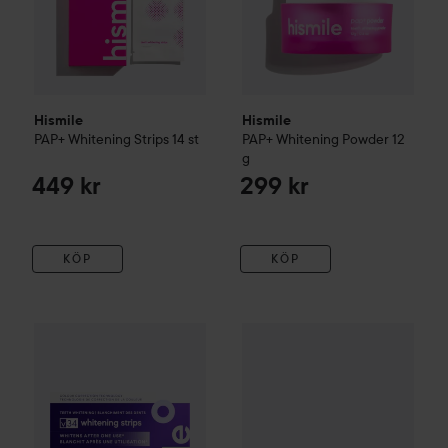
Hismile
Hismile
PAP+ Whitening Strips
14 st
PAP+ Whitening Powder
12
g
449 kr
299 kr
KÖP
KÖP
Hismile
V34 Teeth Whitening Strips
449 kr
ConfidentSmile
Tandblekningsg