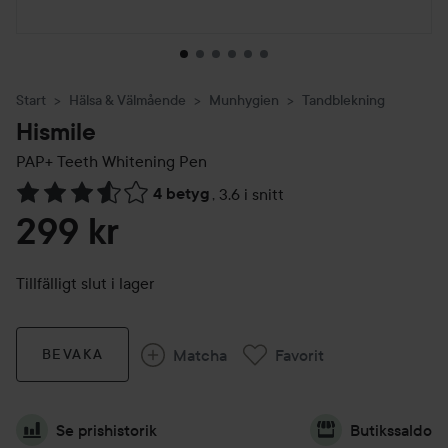
Start
Hälsa & Välmående
Munhygien
Tandblekning
Hismile
PAP+ Teeth Whitening Pen
4 betyg
,
3.6 i snitt
Hoppa till Betyg & kommentarer
299 kr
Tillfälligt slut i lager
Matcha
Favorit
BEVAKA
Se prishistorik
Butikssaldo