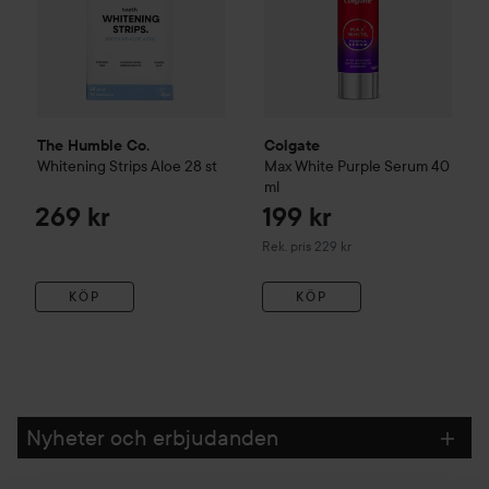
The Humble Co.
Colgate
Whitening Strips Aloe
28 st
Max White Purple Serum
40
ml
269 kr
199 kr
Rekommenderat pris 229 kr
Rek. pris 229 kr
KÖP
KÖP
Nyheter och erbjudanden