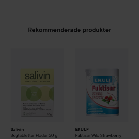
Rekommenderade produkter
Salivin
Sugtabletter Fläder
50 g
EKULF
Fuktisar
Wild Strawberr
75 kr
Salivin
EKULF
Sugtabletter Fläder
50 g
Fuktisar
Wild Strawberry