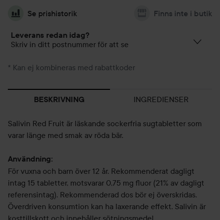
Se prishistorik
Finns inte i butik
Leverans redan idag?
Skriv in ditt postnummer för att se
* Kan ej kombineras med rabattkoder
INGREDIENSER
BESKRIVNING
Salivin Red Fruit är läskande sockerfria sugtabletter som
varar länge med smak av röda bär.
Användning:
För vuxna och barn över 12 år. Rekommenderat dagligt
intag 15 tabletter, motsvarar 0,75 mg fluor (21% av dagligt
referensintag). Rekommenderad dos bör ej överskridas.
Överdriven konsumtion kan ha laxerande effekt. Salivin är
kosttillskott och innehåller sötningsmedel.