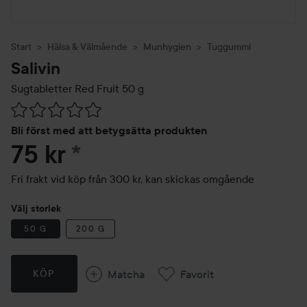
Start
Hälsa & Välmående
Munhygien
Tuggummi
Salivin
Sugtabletter Red Fruit
50 g
Hoppa till Betyg & kommentarer
Bli först med att betygsätta produkten
75 kr
*
Fri frakt vid köp från 300 kr, kan skickas omgående
Välj storlek
50 G
200 G
Matcha
Favorit
KÖP