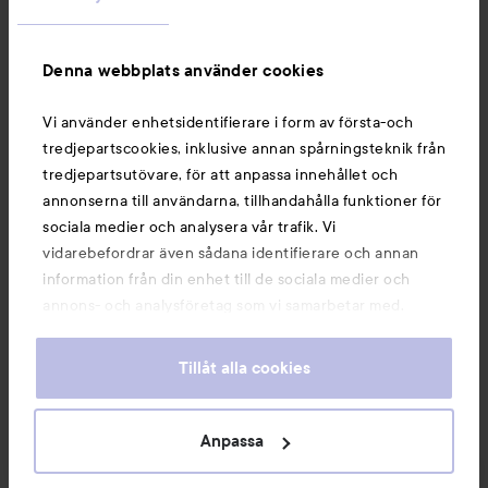
Information
Denna webbplats använder cookies
Du kanske också gillar
Vi använder enhetsidentifierare i form av första-och
tredjepartscookies, inklusive annan spårningsteknik från
tredjepartsutövare, för att anpassa innehållet och
annonserna till användarna, tillhandahålla funktioner för
sociala medier och analysera vår trafik. Vi
vidarebefordrar även sådana identifierare och annan
information från din enhet till de sociala medier och
annons- och analysföretag som vi samarbetar med.
Dessa kan i sin tur kombinera informationen med annan
information som du har tillhandahållit eller som de har
Tillåt alla cookies
samlat in när du har använt deras tjänster. Du godkänner
våra cookies vid fortsatt användande av vår webbplats.
Copyright 2026
För information om hur du kan ändra inställningarna för
Anpassa
E-handel av Avensia
cookies, se vår
Cookie Policy