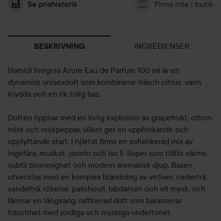
Se prishistorik
Finns inte i butik
INGREDIENSER
BESKRIVNING
Hamidi Insignia Azure Eau de Parfum 100 ml är en
dynamisk unisexdoft som kombinerar fräsch citrus, varm
krydda och en rik träig bas.
Doften öppnar med en livlig explosion av grapefrukt, citron,
mint och rosépeppar, vilket ger en uppfriskande och
upplyftande start. I hjärtat finns en sofistikerad mix av
ingefära, muskot, jasmin och Iso E Super som tillför värme,
subtil blommighet och modern aromatisk djup. Basen
utvecklas med en komplex blandning av vetiver, cederträ,
sandelträ, rökelse, patchouli, labdanum och vit mysk, och
lämnar en långvarig, raffinerad doft som balanserar
fräschhet med jordiga och myskiga undertoner.