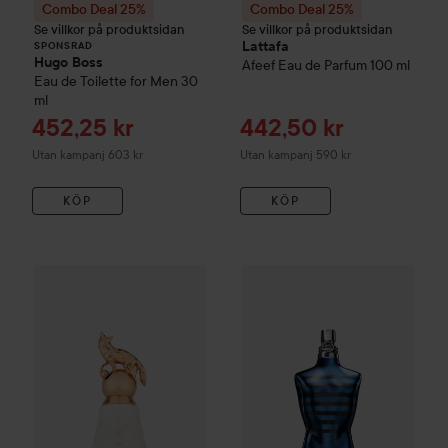
Combo Deal 25%
Combo Deal 25%
Se villkor på produktsidan
Se villkor på produktsidan
Lattafa
SPONSRAD
Hugo Boss
Afeef Eau de Parfum
100 ml
Eau de Toilette for Men
30
ml
Reapris
Reapris
452,25 kr
442,50 kr
Utan kampanj 603 kr
Utan kampanj 590 kr
KÖP
KÖP
Combo Deal 25%
French Avenue
Combo Deal 25%
Fierte Luna Eau de Parfum
Jean Paul Ga