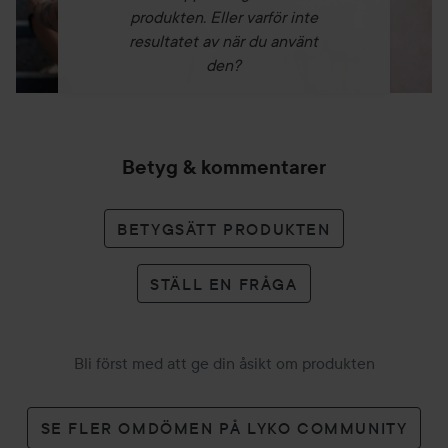
kontakt med ögon, skadad hud och slemhinnor. Endast för
produkten. Eller varför inte
utvärtes bruk. Håll borta från öppen eld och värmekällor.
resultatet av när du använt
Förvara svalt och torrt, utom räckhåll för barn.
den?
100 ml
Betyg & kommentarer
BETYGSÄTT PRODUKTEN
STÄLL EN FRÅGA
Bli först med att ge din åsikt om produkten
SE FLER OMDÖMEN PÅ LYKO COMMUNITY