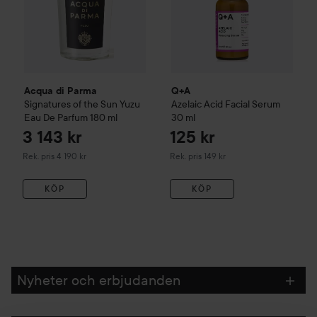
Acqua di Parma
Q+A
Signatures of the Sun
Yuzu
Azelaic Acid Facial Serum
Eau De Parfum
180 ml
30 ml
3 143 kr
125 kr
Rekommenderat pris 4 190 kr
Rekommenderat pris 149 kr
Rek. pris 4 190 kr
Rek. pris 149 kr
KÖP
KÖP
Nyheter och erbjudanden