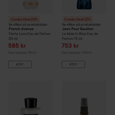
Combo Deal 25%
Combo Deal 25%
Se villkor på produktsidan
Se villkor på produktsidan
French Avenue
Jean Paul Gaultier
Fierte Luna Eau de Parfum
Le Male In Blue Eau de
80 ml
Parfum
75 ml
Reapris
Reapris
585 kr
753 kr
Utan kampanj 780 kr
Utan kampanj 1 004 kr
KÖP
KÖP
Acqua di Parma
Signatures of the Sun
Q+A
Azelaic Acid Facial Seru
Yuzu Eau De Parfum
1