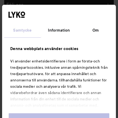
Följ oss
Kundservice
Samtycke
Information
Om
Information
Denna webbplats använder cookies
Du kanske också gillar
Vi använder enhetsidentifierare i form av första-och
tredjepartscookies, inklusive annan spårningsteknik från
tredjepartsutövare, för att anpassa innehållet och
annonserna till användarna, tillhandahålla funktioner för
sociala medier och analysera vår trafik. Vi
vidarebefordrar även sådana identifierare och annan
information från din enhet till de sociala medier och
annons- och analysföretag som vi samarbetar med.
Dessa kan i sin tur kombinera informationen med annan