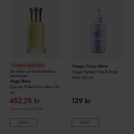
Combo Deal 25%
Happy Crazy Mine
Se villkor på produktsidan
Sugar Splash Hair & Body
SPONSRAD
Mist
150 ml
Hugo Boss
Eau de Toilette for Men
30
ml
Reapris
452,25 kr
129 kr
Utan kampanj 603 kr
KÖP
KÖP