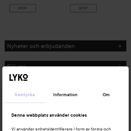
KÖP
KÖP
Nyheter och erbjudanden
Följ oss
Kundservice
Samtycke
Information
Om
Information
Denna webbplats använder cookies
Du kanske också gillar
Vi använder enhetsidentifierare i form av första-och