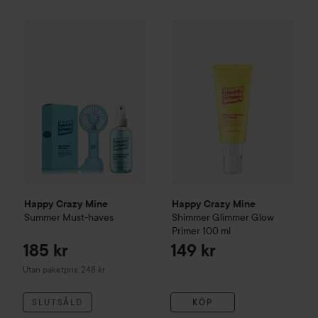
Happy Crazy Mine
185 kr
Shimmer Gl
Happy Crazy Mine
Summer Must-haves
Utan paketpris: 248 kr
Happy Crazy Mine
Happy Crazy Mine
Summer Must-haves
Shimmer Glimmer Glow
Primer
100 ml
185 kr
149 kr
Utan paketpris: 248 kr
SLUTSÅLD
KÖP