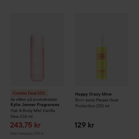
Happy Crazy Mine
Brrrr-eeze 
Combo Deal 25%
Kylie Jenner Fragrances
Hair & Body Mist 
Combo Deal 25%
Happy Crazy Mine
Se villkor på produktsidan
Brrrr-eeze Please Heat
Kylie Jenner Fragrances
Protection
250 ml
Hair & Body Mist Vanilla
Dew
236 ml
Reapris
243,75 kr
129 kr
Utan kampanj 325 kr