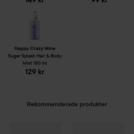
149 kr
99 kr
Happy Crazy Mine
Sugar Splash Hair & Body
Mist
150 ml
129 kr
Rekommenderade produkter
Happy Crazy Mine
Sugar Splas
Combo Deal 25%
Hugo Boss
Eau de Toilette for Me
SPONSRAD