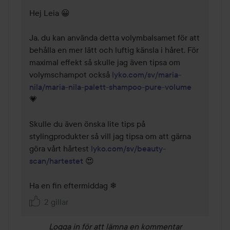
Hej Leia 😀

Ja, du kan använda detta volymbalsamet för att 
behålla en mer lätt och luftig känsla i håret. För 
maximal effekt så skulle jag även tipsa om 
volymschampot också 
lyko.com/sv/maria-
nila/maria-nila-palett-shampoo-pure-volume
💗 

Skulle du även önska lite tips på 
stylingprodukter så vill jag tipsa om att gärna 
göra vårt hårtest 
lyko.com/sv/beauty-
scan/hartestet
 😍

Ha en fin eftermiddag ❄
2 gillar
Logga in
för att lämna en kommentar