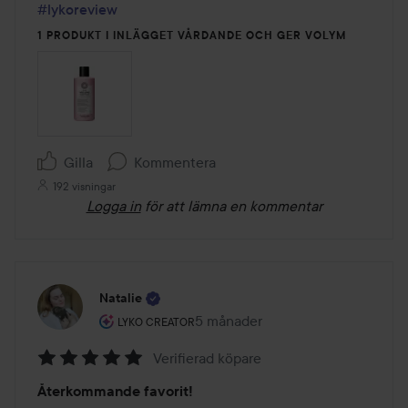
#lykoreview
1 PRODUKT I INLÄGGET VÅRDANDE OCH GER VOLYM
Gilla
Kommentera
192 visningar
Logga in
för att lämna en kommentar
Natalie
Användarens roll: Lyko Creator.
5 månader
Inlägget skapades 5 månader
LYKO CREATOR
Verifierad köpare
Betyg:
Återkommande favorit!
5