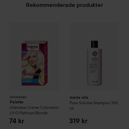
Rekommenderade produkter
Palette
Intensive Creme Coloration
maria nila
Pure Volume
L9-0 Platinum 
Shamp
SPONSRAD
maria nila
SPONSRAD
Palette
Pure Volume
Shampoo
350
Intensive Creme Coloration
ml
L9-0 Platinum Blonde
74 kr
319 kr