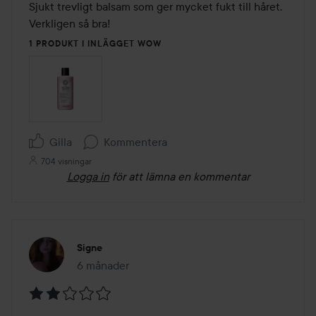
av
Sjukt trevligt balsam som ger mycket fukt till håret. 
5
Verkligen så bra!
1 PRODUKT I INLÄGGET WOW
Gilla
Kommentera
704 visningar
Logga in
för att lämna en kommentar
Signe
6 månader
Inlägget skapades 6 månader
Betyg: