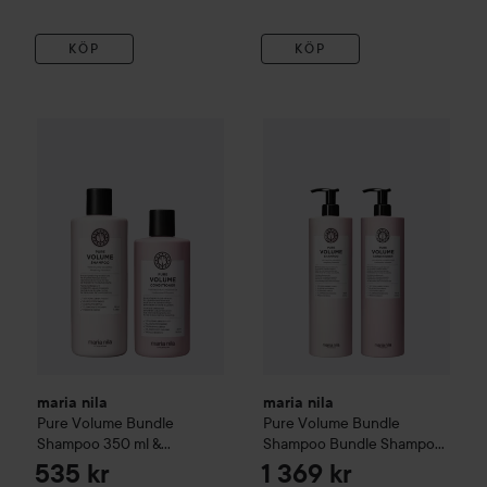
KÖP
KÖP
maria nila
Pure Volume
Bundle Shampoo 350 ml & Condition
maria nila
Pure Volume Bundl
maria nila
maria nila
Pure Volume
Bundle
Pure Volume Bundle
Shampoo 350 ml &
Shampoo
Bundle Shampoo
Conditioner 300 ml
1000 ml & Conditioner 1000
535 kr
1 369 kr
ml