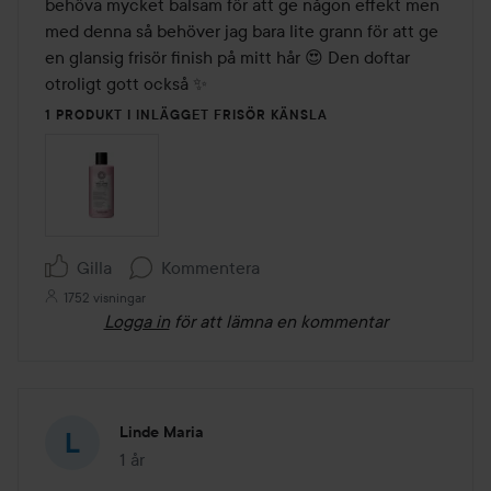
behöva mycket balsam för att ge någon effekt men 
med denna så behöver jag bara lite grann för att ge 
en glansig frisör finish på mitt hår 😍 Den doftar 
otroligt gott också ✨
1 PRODUKT I INLÄGGET FRISÖR KÄNSLA
Gilla
Kommentera
1752 visningar
Logga in
för att lämna en kommentar
Linde Maria
1 år
Inlägget skapades 1 år