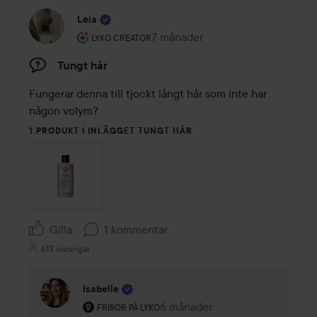
Leia
Användarens roll: Lyko Creator.
7 månader
Inlägget skapades 7 månader
LYKO CREATOR
Tungt hår
Fungerar denna till tjockt långt hår som inte har 
någon volym?
1 PRODUKT I INLÄGGET TUNGT HÅR
Gilla
1 kommentar
613 visningar
Isabelle
Användarens roll: Frisör på Lyko.
6 månader
Kommentaren lades 6 månader
FRISÖR PÅ LYKO