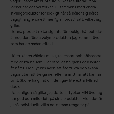
vågor i håret att bunta sig, vilket resulterar i fina 
lockar när det väl torkar. Tillsammans med andra 
stylingprodukter för lockigt hår så håller sig håret 
vågigt längre på ett mer "glamoröst" sätt, vilket jag 
gillar.

Denna produkt riktar sig inte för lockigt hår och det 
är nog den första volymprodukten jag kommit över 
som har en sådan effekt.

Håret känns väldigt mjukt, följesamt och hälsosamt 
med detta balsam. Ger otroligt fin glans och lyster 
åt håret. Den lyckas även att återfukta och skapa 
vågor utan att tynga ner eller få mitt hår att kännas 
tunt. Skulle ha gillat om den gav lite extra fyllnad 
dock.

Personligen så gillar jag doften.  Tycker MN överlag 
har god och mild doft på sina produkter. Men det är 
ju så individuellt vilka noter man reagerar på.
