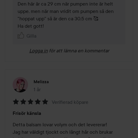
Den här är ca 29 cm när pumpen inte är helt 
uppe, men när man vridit om pumpen så den 
"hoppat upp" så är den ca 30,5 cm 🥰

Ha det gott!
Gilla
Logga in
för att lämna en kommentar
Melizza
1 år
Inlägget skapades 1 år
Verifierad köpare
Betyg:
Frisör känsla
5
av
Detta balsam lovar volym och det levererar!

5
Jag har väldigt tjockt och långt hår och brukar 