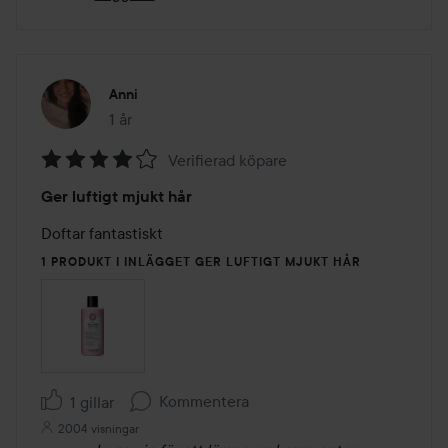
Anni
1 år
Inlägget skapades 1 år
Verifierad köpare
Betyg:
Ger luftigt mjukt hår
4
av
5
1 PRODUKT I INLÄGGET GER LUFTIGT MJUKT HÅR
Kommentera
1 gillar
2004 visningar