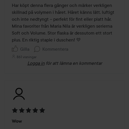
av
Har köpt denna flera gånger och märker verkligen 
5
skillnad på volymen i håret. Håret känns lätt, luftigt 
och inte nedtyngt – perfekt för fint eller platt hår. 
Mina favoriter från Maria Nila är verkligen serierna 
Soft och Volume. Stor flaska är dessutom ett stort 
plus. En riktig staple i duschen! 💛
Gilla
Kommentera
861 visningar
Logga in
för att lämna en kommentar
Betyg:
Wow
5