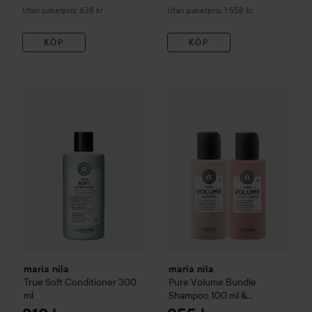
Utan paketpris: 638 kr
Utan paketpris: 1 558 kr
KÖP
KÖP
maria nila
True Soft
Conditioner
300 ml
319 kr
maria nila
Pure Volume
Bundle
maria nila
maria nila
True Soft
Conditioner
300
Pure Volume
Bundle
ml
Shampoo 100 ml &
Conditioner 100 ml