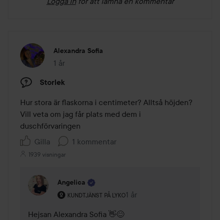
Logga in
för att lämna en kommentar
Alexandra Sofia
1 år
Inlägget skapades 1 år
Storlek
Hur stora är flaskorna i centimeter? Alltså höjden? 
Vill veta om jag får plats med dem i 
duschförvaringen
Gilla
1 kommentar
1939 visningar
Angelica
Användarens roll: Kundtjänst på Lyko.
1 år
Kommentaren lades 1 år
KUNDTJÄNST PÅ LYKO
Hejsan Alexandra Sofia 👋😊
