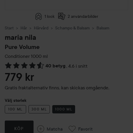
1 look
2 användarbilder
Start
Hår
Hårvård
Schampo & Balsam
Balsam
maria nila
Pure Volume
Conditioner
1000 ml
40 betyg
,
4.6 i snitt
Hoppa till Betyg & kommentarer
779 kr
Gratis fraktalternativ finns, kan skickas omgående.
Välj storlek
100 ML
300 ML
1000 ML
Matcha
Favorit
KÖP