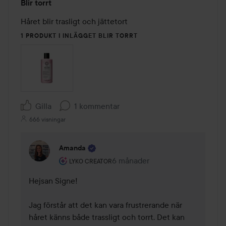
Blir torrt
2
av
Håret blir trasligt och jättetort
5
1 PRODUKT I INLÄGGET BLIR TORRT
Gilla
1 kommentar
666 visningar
Amanda
Användarens roll: Lyko Creator.
6 månader
Kommentaren lades 6 månader
LYKO CREATOR
Hejsan Signe!

Jag förstår att det kan vara frustrerande när 
håret känns både trassligt och torrt. Det kan 