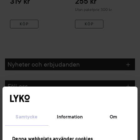
319 kr
255 kr
Utan paketpris: 300 kr
KÖP
KÖP
Nyheter och erbjudanden
Följ oss
Kundservice
Samtycke
Information
Om
Information
Denna webbplats använder cookies