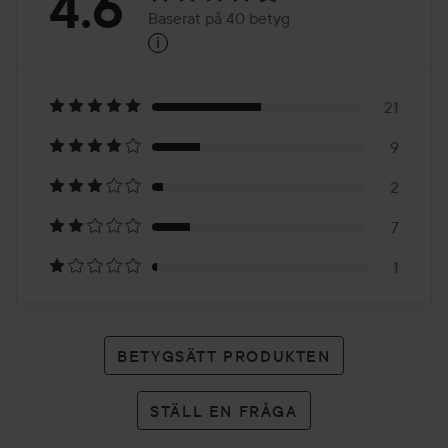
Betyg:
4.6
Baserat på 40 betyg
i
4.6
Baserat
på
21
9
40
2
betyg
7
1
BETYGSÄTT PRODUKTEN
STÄLL EN FRÅGA