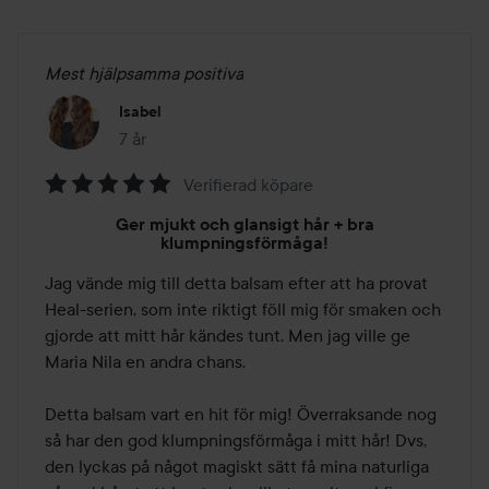
Mest hjälpsamma positiva
Isabel
7 år
Inlägget skapades 7 år
Verifierad köpare
Betyg:
Ger mjukt och glansigt hår + bra
5
klumpningsförmåga!
av
Jag vände mig till detta balsam efter att ha provat 
5
Heal-serien, som inte riktigt föll mig för smaken och 
gjorde att mitt hår kändes tunt. Men jag ville ge 
Maria Nila en andra chans.

Detta balsam vart en hit för mig! Överraksande nog 
så har den god klumpningsförmåga i mitt hår! Dvs, 
den lyckas på något magiskt sätt få mina naturliga 