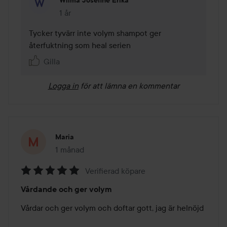
Wilma Josefine Erika
1 år
Kommentaren lades 1 år
Tycker tyvärr inte volym shampot ger 
återfuktning som heal serien 
Gilla
Logga in
för att lämna en kommentar
Maria
1 månad
Inlägget skapades 1 månad
Verifierad köpare
Betyg:
Vårdande och ger volym
5
av
Vårdar och ger volym och doftar gott, jag är helnöjd

5