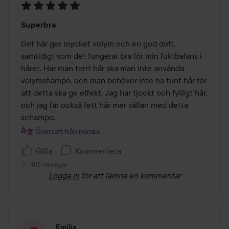
Betyg:
Superbra
5
av
Det här ger mycket volym och en god doft, 
5
samtidigt som det fungerar bra för min fuktbalans i 
håret. Har man torrt hår ska man inte använda 
volymshampo, och man behöver inte ha tunt hår för 
att detta ska ge effekt. Jag har tjockt och fylligt hår, 
och jag får också fett hår mer sällan med detta 
schampo.
Översatt från norska
Gilla
Kommentera
1815 visningar
Logga in
för att lämna en kommentar
Emilia