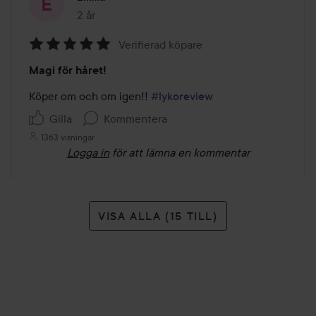
2 år
Inlägget skapades 2 år
Verifierad köpare
Betyg:
Magi för håret!
5
av
Köper om och om igen!! 
#lykoreview
5
Gilla
Kommentera
1363 visningar
Logga in
för att lämna en kommentar
VISA ALLA (15 TILL)