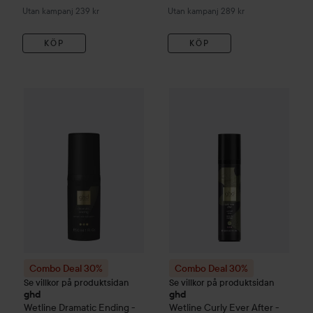
Utan kampanj 239 kr
Utan kampanj 289 kr
KÖP
KÖP
Combo Deal 30%
ghd
Wetline
Dramatic Ending - Smooth and
Combo Deal 30%
ghd
Wetline
C
Combo Deal 30%
Combo Deal 30%
Se villkor på produktsidan
Se villkor på produktsidan
ghd
ghd
Wetline
Dramatic Ending -
Wetline
Curly Ever After -