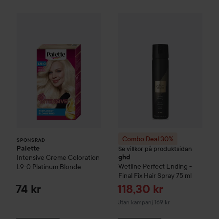
Palette
Intensive Creme Coloration
L9-0 Platinum 
SPONSRAD
Combo Deal 30%
ghd
Wetline
P
Combo Deal 30%
SPONSRAD
Palette
Se villkor på produktsidan
Intensive Creme Coloration
ghd
Wetline
Perfect Ending -
L9-0 Platinum Blonde
Final Fix Hair Spray
75 ml
Reapris
74 kr
118,30 kr
Utan kampanj 169 kr