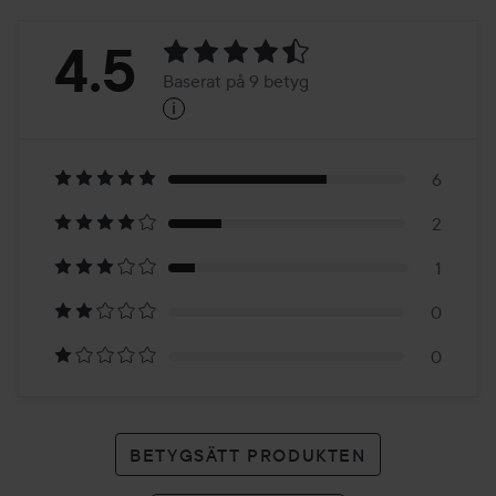
Betyg:
4.5
Baserat på 9 betyg
i
4.5
Baserat
på
6
2
9
1
betyg
0
0
BETYGSÄTT PRODUKTEN