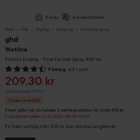
8 looks
6 användarbilder
Start
Hår
Styling
Hårspray
Finishing Spray
ghd
Wetline
Perfect Ending - Final Fix Hair Spray
400 ml
9 betyg
,
4.5 i snitt
Hoppa till Betyg & kommentarer
Reapris
209,30 kr
Utan kampanj 299 kr
Combo Deal 30%
Priset gäller när du handlar 2 valfria produkter för totalt 490 kr.
Erbjudandet gäller t.o.m. 2026-08-09 22:00
Fri frakt vid köp från 300 kr, kan skickas omgående