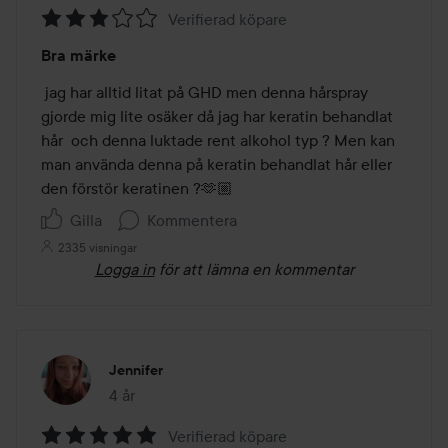
Verifierad köpare
Betyg:
Bra märke
3
av
 jag har alltid litat på GHD men denna hårspray 
5
gjorde mig lite osäker då jag har keratin behandlat 
hår  och denna luktade rent alkohol typ ? Men kan 
man använda denna på keratin behandlat hår eller 
den förstör keratinen ?🫶🏼
Gilla
Kommentera
2335 visningar
Logga in
för att lämna en kommentar
Jennifer
4 år
Inlägget skapades 4 år
Verifierad köpare