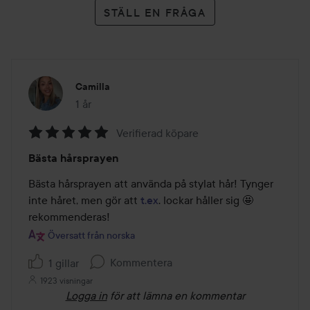
STÄLL EN FRÅGA
Camilla
1 år
Inlägget skapades 1 år
Verifierad köpare
Betyg:
Bästa hårsprayen
5
av
Bästa hårsprayen att använda på stylat hår! Tynger 
5
inte håret, men gör att 
t.ex
. lockar håller sig 🤩 
rekommenderas!
Översatt från norska
Kommentera
1 gillar
1923 visningar
Logga in
för att lämna en kommentar