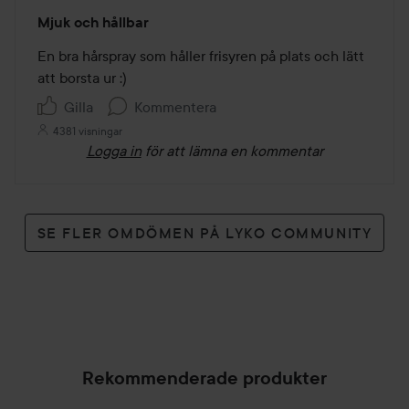
Betyg:
Mjuk och hållbar
5
av
En bra hårspray som håller frisyren på plats och lätt 
5
att borsta ur :) 
Gilla
Kommentera
4381 visningar
Logga in
för att lämna en kommentar
SE FLER OMDÖMEN PÅ LYKO COMMUNITY
Rekommenderade produkter