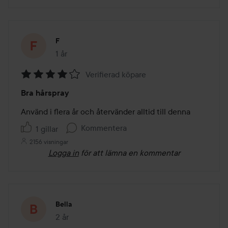
F
1 år
Inlägget skapades 1 år
Verifierad köpare
Betyg:
Bra hårspray
4
av
Använd i flera år och återvänder alltid till denna
5
Kommentera
1 gillar
2156 visningar
Logga in
för att lämna en kommentar
Bella
2 år
Inlägget skapades 2 år