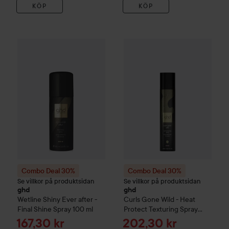
KÖP
KÖP
Combo Deal 30%
ghd
Wetline
Shiny Ever after - Final Shine 
Combo Deal 30%
ghd
Curls Go
Combo Deal 30%
Combo Deal 30%
Se villkor på produktsidan
Se villkor på produktsidan
ghd
ghd
Wetline
Shiny Ever after -
Curls Gone Wild - Heat
Final Shine Spray
100 ml
Protect Texturing Spray
200 ml
Reapris
Reapris
167,30 kr
202,30 kr