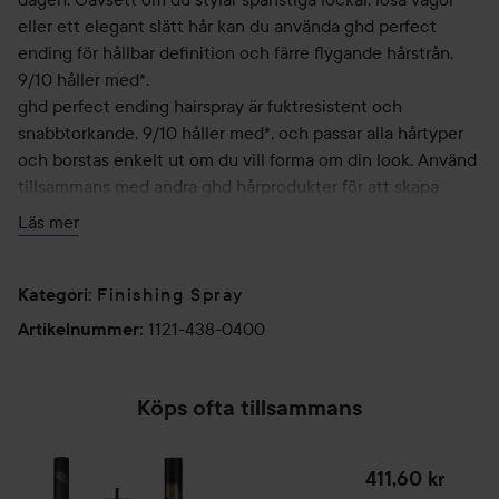
eller ett elegant slätt hår kan du använda ghd perfect
ending för hållbar definition och färre flygande hårstrån,
9/10 håller med*.
ghd perfect ending hairspray är fuktresistent och
snabbtorkande, 9/10 håller med*, och passar alla hårtyper
och borstas enkelt ut om du vill forma om din look. Använd
tillsammans med andra ghd hårprodukter för att skapa
stilen du drömmer om med en hållbar och professionell
Läs mer
finish.
ghd perfect ending är ett måste i din hårstylingrutin och
används med dina favoritverktyg från ghd för professionella
Finishing Spray
Kategori
:
resultat."
1121-438-0400
Artikelnummer
:
*konsumenttest, 100 kvinnor
Ger stadga, 10/10 håller med*
Köps ofta tillsammans
Minskar förekomsten av flygande hårstrån, 9/10 håller med*
Snabbtorkande, 9/10 håller med*
411,60 kr
Fuktresistent