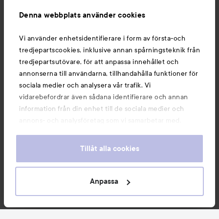
Information
Denna webbplats använder cookies
Du kanske också gillar
Vi använder enhetsidentifierare i form av första-och
tredjepartscookies, inklusive annan spårningsteknik från
tredjepartsutövare, för att anpassa innehållet och
annonserna till användarna, tillhandahålla funktioner för
sociala medier och analysera vår trafik. Vi
vidarebefordrar även sådana identifierare och annan
information från din enhet till de sociala medier och
annons- och analysföretag som vi samarbetar med.
Dessa kan i sin tur kombinera informationen med annan
information som du har tillhandahållit eller som de har
Tillåt alla cookies
samlat in när du har använt deras tjänster. Du godkänner
våra cookies vid fortsatt användande av vår webbplats.
Copyright 2026
För information om hur du kan ändra inställningarna för
Anpassa
E-handel av Avensia
cookies, se vår
Cookie Policy