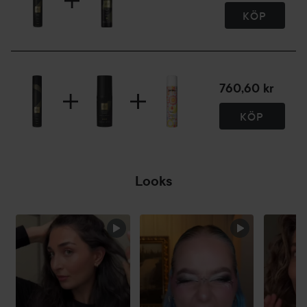
Passar alla hårtyper
KÖP
Professionella slutresultat
400 ml
760,60 kr
KÖP
Looks
HOPPA ÖVER SEKTIONEN