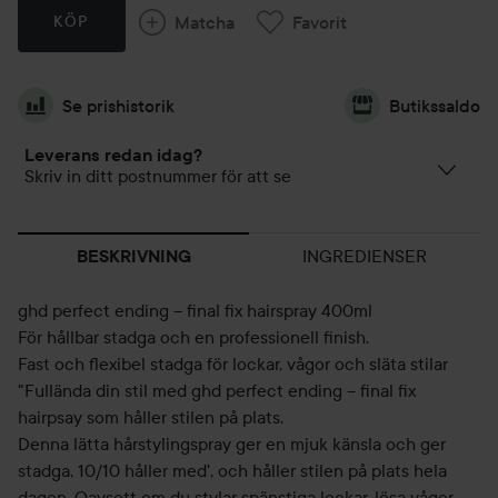
Matcha
Favorit
KÖP
Se prishistorik
Butikssaldo
Leverans redan idag?
Skriv in ditt postnummer för att se
INGREDIENSER
BESKRIVNING
ghd perfect ending – final fix hairspray 400ml
För hållbar stadga och en professionell finish.
Fast och flexibel stadga för lockar, vågor och släta stilar
"Fullända din stil med ghd perfect ending – final fix
hairpsay som håller stilen på plats.
Denna lätta hårstylingspray ger en mjuk känsla och ger
stadga, 10/10 håller med', och håller stilen på plats hela
dagen. Oavsett om du stylar spänstiga lockar, lösa vågor