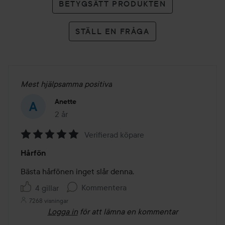
BETYGSÄTT PRODUKTEN
STÄLL EN FRÅGA
Mest hjälpsamma positiva
Anette
2 år
Inlägget skapades 2 år
Verifierad köpare
Betyg:
Hårfön
5
av
Bästa hårfönen inget slår denna. 
5
Kommentera
4 gillar
7268 visningar
Logga in
för att lämna en kommentar