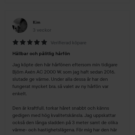
Kim
3 veckor
Inlägget skapades 3 veckor
Verifierad köpare
Betyg:
Hållbar och pålitlig hårfön
5
av
Jag köpte den här hårfönen eftersom min tidigare 
5
Björn Axén AC 2000 W, som jag haft sedan 2016, 
slutade ge värme. Under alla dessa år har den 
fungerat mycket bra, så valet av ny hårfön var 
enkelt. 

Den är kraftfull, torkar håret snabbt och känns 
gedigen med hög kvalitetskänsla. Jag uppskattar 
också den långa sladden på 3 meter samt de olika 
värme- och hastighetslägena. För mig har den här 