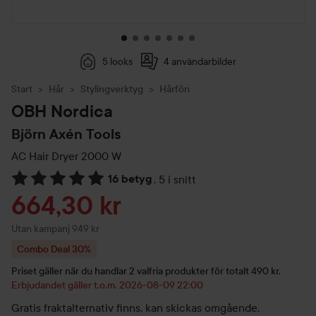
5 looks
4 användarbilder
Start
Hår
Stylingverktyg
Hårfön
OBH Nordica
Björn Axén Tools
AC Hair Dryer 2000 W
16 betyg
,
5 i snitt
Hoppa till Betyg & kommentarer
Reapris
664,30 kr
Utan kampanj 949 kr
Combo Deal 30%
Priset gäller när du handlar 2 valfria produkter för totalt 490 kr.
Erbjudandet gäller t.o.m. 2026-08-09 22:00
Gratis fraktalternativ finns, kan skickas omgående.