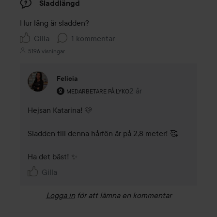
Sladdlängd
Hur lång är sladden?
Gilla
1 kommentar
5196 visningar
Felicia
Användarens roll: Medarbetare på Lyko.
2 år
Kommentaren lades 2 år
MEDARBETARE PÅ LYKO
Hejsan Katarina! 🩷

Sladden till denna hårfön är på 2,8 meter! 🥰

Ha det bäst! ✨
Gilla
Logga in
för att lämna en kommentar