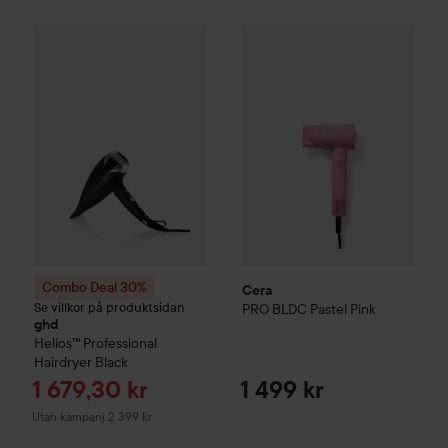
Re
Cera
PRO BLDC
Pastel Pink
1 6
1 
Combo Deal 30%
ghd
Helios™
Professional Hairdryer
Black
Utan 
Combo Deal 30%
Cera
Se villkor på produktsidan
PRO BLDC
Pastel Pink
ghd
Helios™
Professional
Hairdryer
Black
Reapris
1 679,30 kr
1 499 kr
Utan kampanj 2 399 kr