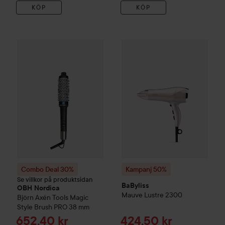
KÖP
KÖP
Kampanj 50%
BaByliss
Mauve 
Combo Deal 30%
OBH Nordica
Björn Axén Tools
Magic Style
Combo Deal 30%
Kampanj 50%
Se villkor på produktsidan
BaByliss
OBH Nordica
Mauve Lustre 2300
Björn Axén Tools
Magic
Style Brush PRO
38 mm
Reapris
Reapris
652,40 kr
424,50 kr