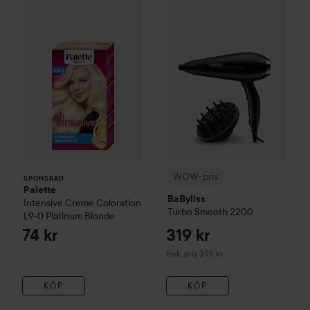
Palette
Intensive Creme Coloration
L9-0 Platinum 
WOW-pris
BaByliss
Turbo Smo
SPONSRAD
WOW-pris
SPONSRAD
Palette
BaByliss
Intensive Creme Coloration
Turbo Smooth 2200
L9-0 Platinum Blonde
74 kr
319 kr
Rekommenderat pris 399 kr
Rek. pris 399 kr
KÖP
KÖP