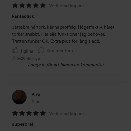
Verifierad köpare
Betyg:
Fantastisk
5
av
Jättebra hårtork, känns proffsig. Högeffektiv, håret 
5
torkar snabbt. Har alla funktioner jag behöver. 
Tratten funkar OK. Extra plus för lång sladd.
Kommentera
1 gillar
5620 visningar
Logga in
för att lämna en kommentar
Alva
2 år
Inlägget skapades 2 år
Verifierad köpare
Betyg:
superbra!
5