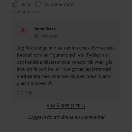
Gilla
3 kommentarer
4524 visningar
Anna Wass
10 månader
Kommentaren lades 10 månader
Jag fick slänga min av samma orsak, även andra 
föremål som har "gummerad" yta. Tydligen är 
det kemiska tillsatser som vandrar till ytan, går 
inte att få bort heller. I övrigt var jag jättenöjd 
med denna men kommer välja en med "blank" 
plast framöver ☹️
Gilla
VISA ÄLDRE (2 TILL)
Logga in
för att lämna en kommentar