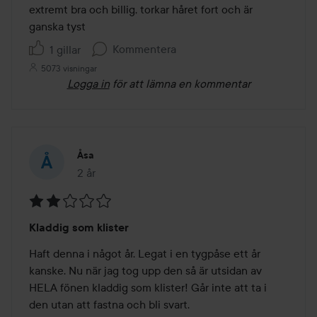
av
extremt bra och billig, torkar håret fort och är 
5
ganska tyst
Kommentera
1 gillar
5073 visningar
Logga in
för att lämna en kommentar
Åsa
2 år
Inlägget skapades 2 år
Betyg:
Kladdig som klister
2
av
Haft denna i något år. Legat i en tygpåse ett år 
5
kanske. Nu när jag tog upp den så är utsidan av 
HELA fönen kladdig som klister! Går inte att ta i 
den utan att fastna och bli svart.