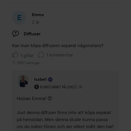
Emma
2 år
Inlägget skapades 2 år
Diffuser
Kan man köpa diffusern separat någonstans?
1 kommentar
1 gillar
3557 visningar
Isabell
Användarens roll: Kundtjänst på Lyko.
2 år
Kommentaren lades 2 år
KUNDTJÄNST PÅ LYKO
Hejsan Emma! 😍

Just denna diffuser finns inte att köpa separat 
på hemsidan. Men denna skulle kunna passa 
om du mäter fönen och ser vilket mått den har! 