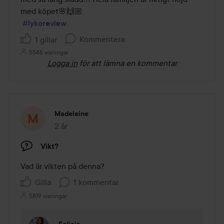
med köpet🌸🙌🏼

#lykoreview
Kommentera
1 gillar
5548 visningar
Logga in
för att lämna en kommentar
Madeleine
2 år
Inlägget skapades 2 år
Vikt?
Vad är vikten på denna? 
Gilla
1 kommentar
5819 visningar
Felicia