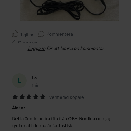
Kommentera
1 gillar
391 visningar
Logga in
för att lämna en kommentar
Lo
1 år
Inlägget skapades 1 år
Verifierad köpare
Betyg:
Älskar
5
av
Detta är min andra fön från OBH Nordica och jag 
5
tycker att denna är fantastisk.
