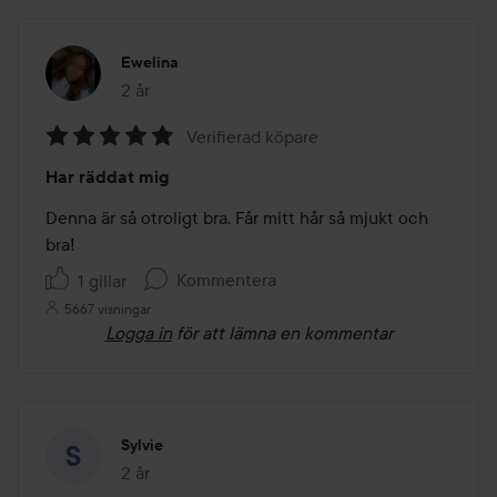
Ewelina
2 år
Inlägget skapades 2 år
Verifierad köpare
Betyg:
Har räddat mig
5
av
Denna är så otroligt bra. Får mitt hår så mjukt och 
5
bra! 
Kommentera
1 gillar
5667 visningar
Logga in
för att lämna en kommentar
Sylvie
2 år
Inlägget skapades 2 år