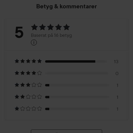
Betyg & kommentarer
Betyg:
5
Baserat på 16 betyg
i
5
Baserat
på
13
0
16
1
betyg
1
1