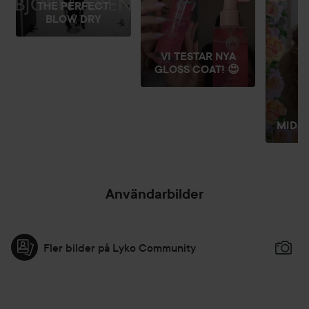
THE PERFECT
BLOW DRY
VI TESTAR NYA
GLOSS COAT! 😍
MIDS
Användarbilder
Fler bilder på Lyko Community