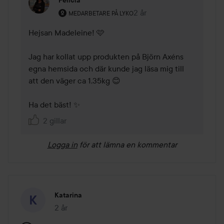
Användarens roll: Medarbetare på Lyko.
2 år
Kommentaren lades 2 år
MEDARBETARE PÅ LYKO
Hejsan Madeleine! 🩷

Jag har kollat upp produkten på Björn Axéns 
egna hemsida och där kunde jag läsa mig till 
att den väger ca 1,35kg 😊

Ha det bäst! ✨
2 gillar
Logga in
för att lämna en kommentar
Katarina
2 år
Inlägget skapades 2 år