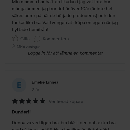
Min mamma har haft en likadan i jag vet inte hur 
många år men jag tror det är över 10år (är inte hel 
säker, beror på när de började produceras) och den 
funkar lika bra. Var tvungen att köpa en egen när jag 
flyttade hemifrån!
Gilla
Kommentera
3546 visningar
Logga in
för att lämna en kommentar
Emelie Linnea
2 år
Inlägget skapades 2 år
Verifierad köpare
Betyg:
Dunder!!
5
av
Denna va verkligen bra, bra blås i den och extra bra 
5
med så lång sladd!!! Hela familjen är riktigt nöjd 