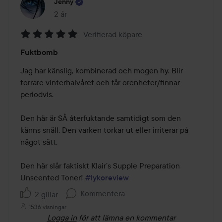
Jenny
2 år
Inlägget skapades 2 år
Verifierad köpare
Betyg:
Fuktbomb
5
av
Jag har känslig, kombinerad och mogen hy. Blir 
5
torrare vinterhalvåret och får orenheter/finnar 
periodvis.

Den här är SÅ återfuktande samtidigt som den 
känns snäll. Den varken torkar ut eller irriterar på 
något sätt.

Den här slår faktiskt Klair’s Supple Preparation 
Unscented Toner! 
#lykoreview
Kommentera
2 gillar
1536 visningar
Logga in
för att lämna en kommentar