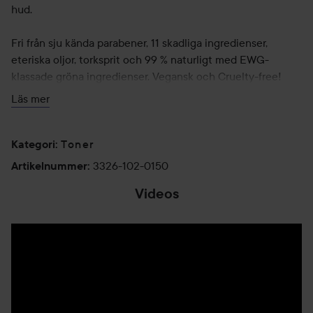
hud.
Fri från sju kända parabener, 11 skadliga ingredienser,
eteriska oljor, torksprit och 99 % naturligt med EWG-
klassade gröna ingredienser. Vegansk och Cruelty-free!
Läs mer
Användning:
Används efter vatten- och oljebaserad rengöring
Toner
Kategori
:
Applicera några droppar på en bomullsrondell eller direkt i
3326-102-0150
Artikelnummer
:
handflatan, stryk den försiktigt över ansiktet eller klappa in
Videos
den i huden tills tonern absorberas."
150 ml