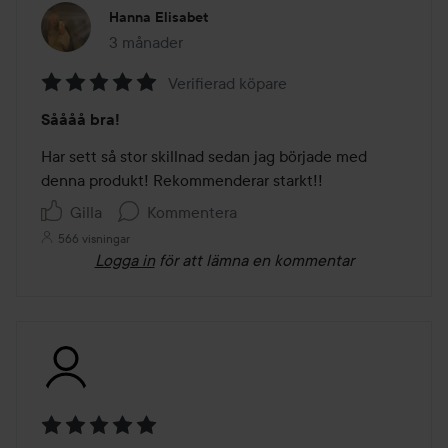
Hanna Elisabet
3 månader
Inlägget skapades 3 månader
Verifierad köpare
Betyg:
Såååå bra!
5
av
Har sett så stor skillnad sedan jag började med 
5
denna produkt! Rekommenderar starkt!!
Gilla
Kommentera
566 visningar
Logga in
för att lämna en kommentar
Betyg: