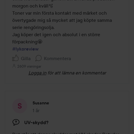
morgon och kväll🫧

Toner var min första kontakt med märket och 
övertygade mig så mycket att jag köpte samma 
serie rengöringsolja.

Jag köper det igen och absolut i en större 
#lykoreview
Gilla
Kommentera
2609 visningar
Logga in
för att lämna en kommentar
Susanne
1 år
Inlägget skapades 1 år
UV-skydd?