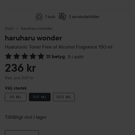
1 look
3 användarbilder
Start
haruharu wonder
haruharu wonder
Hyaluronic Toner Free of Alcohol Fragrance
150 ml
31 betyg
,
5 i snitt
Hoppa till Betyg & kommentarer
236 kr
Rekommenderat pris 309 kr
Rek. pris 309 kr
Välj storlek
30 ML
150 ML
300 ML
Tillfälligt slut i lager