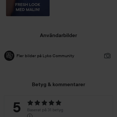
FRESH LOOK
MED MALIN!
Användarbilder
Fler bilder på Lyko Community
Betyg & kommentarer
Betyg:
5
Baserat på 31 betyg
i