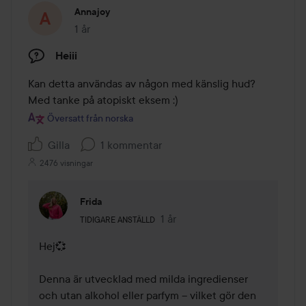
Annajoy
1 år
Inlägget skapades 1 år
Heiii
Kan detta användas av någon med känslig hud? 
Med tanke på atopiskt eksem :)
Översatt från norska
Gilla
1 kommentar
2476 visningar
Frida
Användarens roll: Tidigare anställd.
1 år
Kommentaren lades 1 år
TIDIGARE ANSTÄLLD
Hej💞

Denna är utvecklad med milda ingredienser 
och utan alkohol eller parfym – vilket gör den 