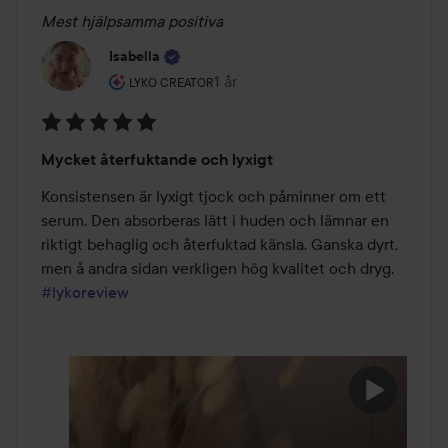
Mest hjälpsamma positiva
Isabella
Användarens roll: Lyko Creator.
1 år
Inlägget skapades 1 år
LYKO CREATOR
Betyg:
Mycket återfuktande och lyxigt
5
av
Konsistensen är lyxigt tjock och påminner om ett 
5
serum. Den absorberas lätt i huden och lämnar en 
riktigt behaglig och återfuktad känsla. Ganska dyrt, 
men å andra sidan verkligen hög kvalitet och dryg. 
#lykoreview