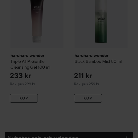
haruharu wonder
haruharu wonder
Triple AHA Gentle
Black Bamboo
Mist
80 ml
Cleansing Gel
100 ml
233 kr
211 kr
Rekommenderat pris 299 kr
Rekommenderat pris 259 kr
Rek. pris 299 kr
Rek. pris 259 kr
KÖP
KÖP
Nyheter och erbjudanden