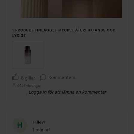
1 PRODUKT I INLÄGGET MYCKET ÅTERFUKTANDE OCH
LYXIGT
Kommentera
8 gillar
6457 visningar
Logga in
för att lämna en kommentar
Hillevi
1 månad
Inlägget skapades 1 månad