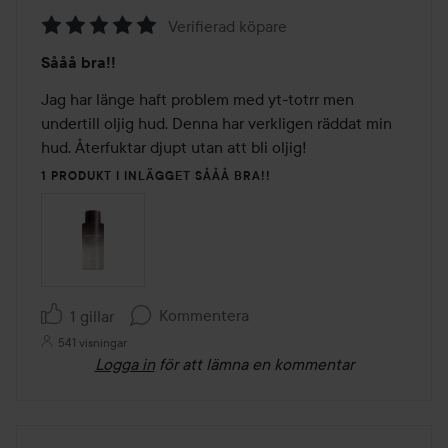
Verifierad köpare
Betyg:
Sååå bra!!
5
av
Jag har länge haft problem med yt-totrr men 
5
undertill oljig hud. Denna har verkligen räddat min 
hud. Återfuktar djupt utan att bli oljig!
1 PRODUKT I INLÄGGET SÅÅÅ BRA!!
Kommentera
1 gillar
541 visningar
Logga in
för att lämna en kommentar