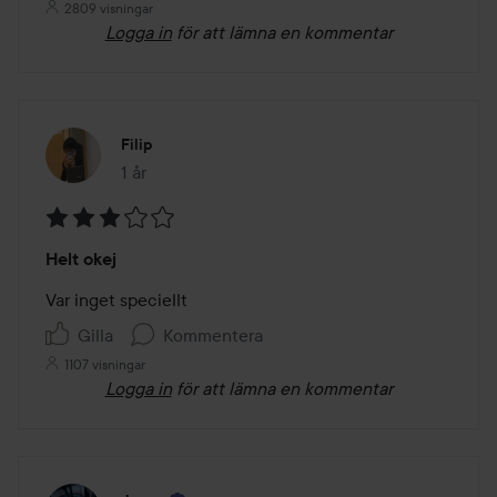
2809 visningar
Logga in
för att lämna en kommentar
Filip
1 år
Inlägget skapades 1 år
Betyg:
Helt okej
3
av
Var inget speciellt
5
Gilla
Kommentera
1107 visningar
Logga in
för att lämna en kommentar