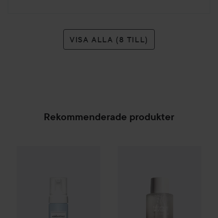
VISA ALLA (8 TILL)
Rekommenderade produkter
Estelle&Thild Organic Beauty
BioCleanse
3in1 Foam
haruharu wonder
Hyaluronic T
SPONSRAD