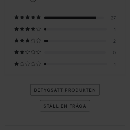
5
Baserat
på
27
1
31
2
betyg
0
1
BETYGSÄTT PRODUKTEN
STÄLL EN FRÅGA