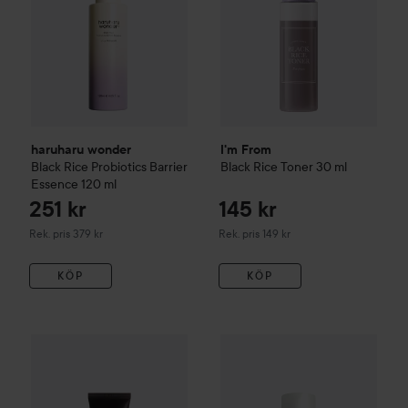
haruharu wonder
I'm From
Black Rice Probiotics Barrier
Black Rice Toner
30 ml
Essence
120 ml
251 kr
145 kr
Rekommenderat pris 379 kr
Rekommenderat pris 149 kr
Rek. pris 379 kr
Rek. pris 149 kr
KÖP
KÖP
23
haruharu wonder
Triple AHA Gentle Cleansing Gel
haruharu wonder
Black Bamb
100 ml
Rekom