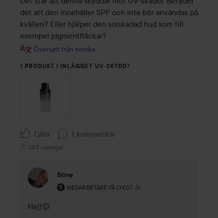
Det står att denna skyddar mot UV-skador. Betyder 
det att den innehåller SPF och inte bör användas på 
kvällen? Eller hjälper den solskadad hud som till 
exempel pigmentfläckar?
Översatt från norska
1 PRODUKT I INLÄGGET UV-SKYDD?
Gilla
1 kommentar
2411 visningar
Stine
Användarens roll: Medarbetare på Lyko.
1 år
Kommentaren lades 1 år
MEDARBETARE PÅ LYKO
Hej!😊
