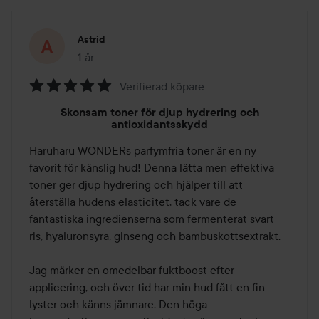
Astrid
1 år
Inlägget skapades 1 år
Verifierad köpare
Betyg:
Skonsam toner för djup hydrering och
5
antioxidantsskydd
av
Haruharu WONDERs parfymfria toner är en ny 
5
favorit för känslig hud! Denna lätta men effektiva 
toner ger djup hydrering och hjälper till att 
återställa hudens elasticitet, tack vare de 
fantastiska ingredienserna som fermenterat svart 
ris, hyaluronsyra, ginseng och bambuskottsextrakt.

Jag märker en omedelbar fuktboost efter 
applicering, och över tid har min hud fått en fin 
lyster och känns jämnare. Den höga 