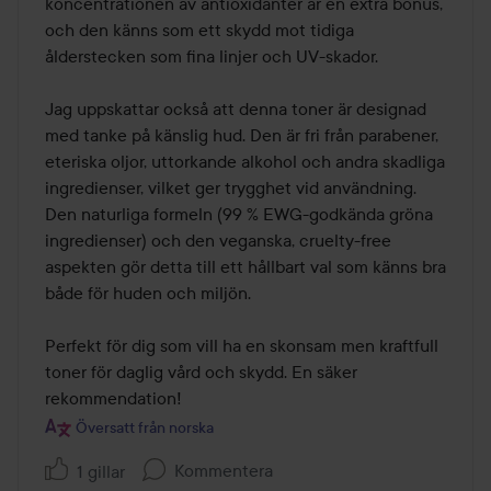
koncentrationen av antioxidanter är en extra bonus, 
och den känns som ett skydd mot tidiga 
ålderstecken som fina linjer och UV-skador.

Jag uppskattar också att denna toner är designad 
med tanke på känslig hud. Den är fri från parabener, 
eteriska oljor, uttorkande alkohol och andra skadliga 
ingredienser, vilket ger trygghet vid användning. 
Den naturliga formeln (99 % EWG-godkända gröna 
ingredienser) och den veganska, cruelty-free 
aspekten gör detta till ett hållbart val som känns bra 
både för huden och miljön.

Perfekt för dig som vill ha en skonsam men kraftfull 
toner för daglig vård och skydd. En säker 
rekommendation!
Översatt från norska
Kommentera
1 gillar