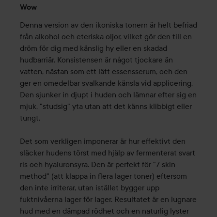
Wow
5
av
Denna version av den ikoniska tonern är helt befriad 
5
från alkohol och eteriska oljor, vilket gör den till en 
dröm för dig med känslig hy eller en skadad 
hudbarriär. Konsistensen är något tjockare än 
vatten, nästan som ett lätt essensserum, och den 
ger en omedelbar svalkande känsla vid applicering. 
Den sjunker in djupt i huden och lämnar efter sig en 
mjuk, "studsig" yta utan att det känns klibbigt eller 
tungt.

Det som verkligen imponerar är hur effektivt den 
släcker hudens törst med hjälp av fermenterat svart 
ris och hyaluronsyra. Den är perfekt för "7 skin 
method" (att klappa in flera lager toner) eftersom 
den inte irriterar, utan istället bygger upp 
fuktnivåerna lager för lager. Resultatet är en lugnare 
hud med en dämpad rödhet och en naturlig lyster 