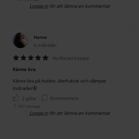
Logga in
för att lämna en kommentar
Hanna
6 månader
Inlägget skapades 6 månader
Verifierad köpare
Betyg:
Känns bra
5
av
Känns bra på huden, återfuktar och dämpar 
5
rodnader🦋
Kommentera
2 gillar
1107 visningar
Logga in
för att lämna en kommentar