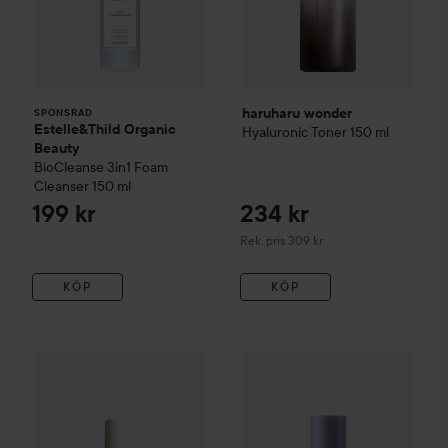
haruharu wonder
SPONSRAD
Estelle&Thild Organic
Hyaluronic Toner
150 ml
Beauty
BioCleanse
3in1 Foam
Cleanser
150 ml
199 kr
234 kr
Rekommenderat pris 309 kr
Rek. pris 309 kr
KÖP
KÖP
haruharu wonder
Black Rice Probiotics Barrier Essence
I'm From
Black Rice Toner
120 
30 