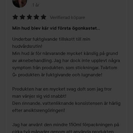
1 år
Inlägget skapades 1 år
Verifierad köpare
Betyg:
Min hud blev kär vid första ögonkastet…
5
av
Underbar fuktgivande tillskott till min 
5
hudvårdsrutin!

Min hud är för närvarande mycket känslig på grund 
av aknebehandling. Jag har dock inte upplevt några 
symptom från produkten, som stickningar. Tvärtom
🥳 produkten är fuktgivande och lugnande!

Produkten har en mycket svag doft som jag tror 
man vänjer sig vid snabbt!

Den rinnande, vattenliknande konsistensen är härlig 
efter ansiktsrengöringen!

Jag har använt den mindre 150ml förpackningen på 
cirka två månader genom att använda produkten 