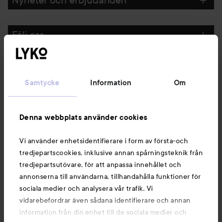
Följ oss
Kundservice
Samtycke
Information
Om
Information
Denna webbplats använder cookies
Du kanske också gillar
Vi använder enhetsidentifierare i form av första-och
tredjepartscookies, inklusive annan spårningsteknik från
tredjepartsutövare, för att anpassa innehållet och
annonserna till användarna, tillhandahålla funktioner för
sociala medier och analysera vår trafik. Vi
vidarebefordrar även sådana identifierare och annan
information från din enhet till de sociala medier och