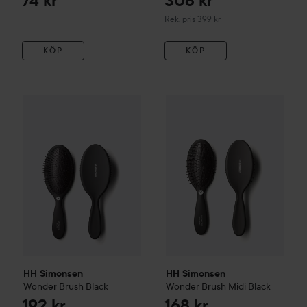
74 kr
308 kr
Rekommenderat pris 399 kr
Rek. pris 399 kr
KÖP
KÖP
192 kr
HH Simonsen
Wonder Brush
Black
HH Simonsen
Wonder Brush M
Rekommenderat pris 249 kr
HH Simonsen
HH Simonsen
Wonder Brush
Black
Wonder Brush Midi
Black
192 kr
168 kr