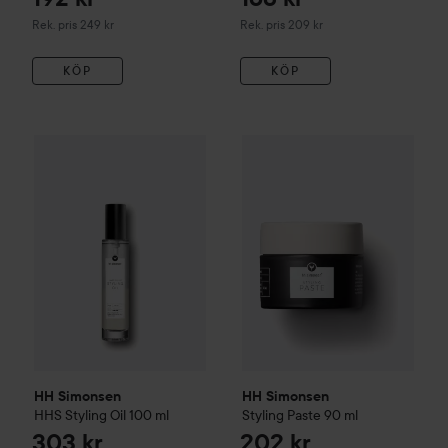
Rekommenderat pris 249 kr
Rekommenderat pris 209 kr
Rek. pris 249 kr
Rek. pris 209 kr
KÖP
KÖP
303 kr
HH Simonsen
HHS Styling Oil
100 ml
HH Simonsen
Styling Paste
90
Rekommenderat pris 399 kr
HH Simonsen
HH Simonsen
HHS Styling Oil
100 ml
Styling Paste
90 ml
303 kr
202 kr