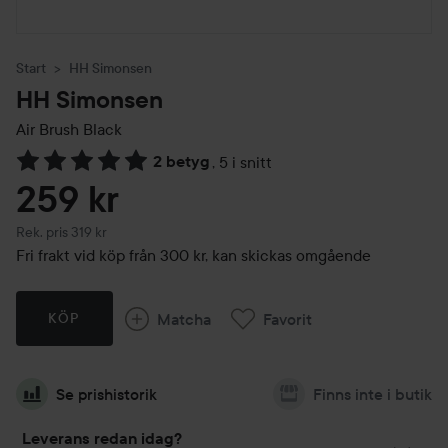
Start
HH Simonsen
HH Simonsen
Air Brush Black
2 betyg
,
5 i snitt
Hoppa till Betyg & kommentarer
259 kr
Rekommenderat pris 319 kr
Rek. pris 319 kr
Fri frakt vid köp från 300 kr, kan skickas omgående
Matcha
Favorit
KÖP
Se prishistorik
Finns inte i butik
Leverans redan idag?