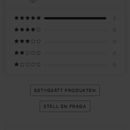
5
Baserat
på
2
0
2
0
betyg
0
0
BETYGSÄTT PRODUKTEN
STÄLL EN FRÅGA