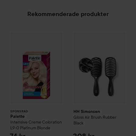
Rekommenderade produkter
Palette
Intensive Creme Coloration
L9-0 Platinum 
HH Simonsen
Gloss Air Brush
SPONSRAD
HH Simonsen
SPONSRAD
Palette
Gloss Air Brush Rubber
Intensive Creme Coloration
Black
L9-0 Platinum Blonde