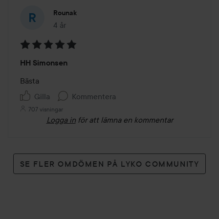
Rounak
4 år
Inlägget skapades 4 år
Betyg:
HH Simonsen
5
av
Bästa 
5
Gilla
Kommentera
707 visningar
Logga in
för att lämna en kommentar
SE FLER OMDÖMEN PÅ LYKO COMMUNITY