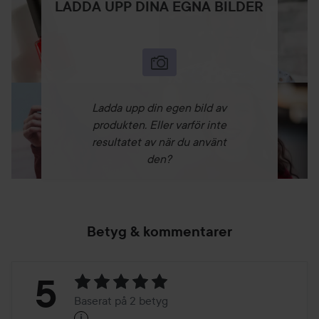
LADDA UPP DINA EGNA BILDER
Ladda upp din egen bild av
produkten. Eller varför inte
resultatet av när du använt
den?
Betyg & kommentarer
Betyg:
5
Baserat på 2 betyg
i