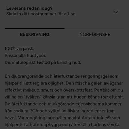
Leverans redan idag?
Skriv in ditt postnummer för att se
INGREDIENSER
BESKRIVNING
100% vegansk.
Passar alla hudtyper.
Dermatologiskt testad på känslig hud.
En djuprengörande och återfuktande rengöringsgel som
hjälper till att reglera oljighet. Den fräscha gelen avlägsnar
effektivt makeup, smuts och överskottsfett. Perfekt om du
vill ha en ”tvålren” känsla utan att huden känns torr efteråt.
De återfuktande och mjukgörande egenskaperna kommer
från sodium PCA och xylitol. Vi älskar ingredienser från
havet. Vår rengöring innehåller marint Antarcticine® som
hjälper till att återuppbygga och återställa hudens styrka.