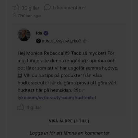
5 kommentarer
30 gillar
7961 visningar
Ida
Användarens roll: Kundtjänst på Lyko.
3 år
Kommentaren lades 3 år
KUNDTJÄNST PÅ LYKO
Hej Monica Rebecca!😍 Tack så mycket! För 
mig fungerade denna rengöring superbra och 
det låter som att vi har ungefär samma hudtyp. 
🙌 Vill du ha tips på produkter från våra 
hudterapeuter får du gärna prova att göra vårt 
hudtest här på hemsidan. 😍👉 
lyko.com/sv/beauty-scan/hudtestet
4 gillar
VISA ÄLDRE (4 TILL)
Logga in
för att lämna en kommentar