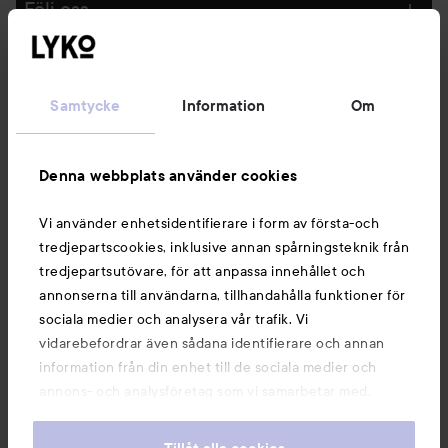
Följ oss
Kundservice
Samtycke
Information
Om
Information
Denna webbplats använder cookies
Du kanske också gillar
Vi använder enhetsidentifierare i form av första-och
tredjepartscookies, inklusive annan spårningsteknik från
tredjepartsutövare, för att anpassa innehållet och
annonserna till användarna, tillhandahålla funktioner för
sociala medier och analysera vår trafik. Vi
vidarebefordrar även sådana identifierare och annan
information från din enhet till de sociala medier och
annons- och analysföretag som vi samarbetar med.
Dessa kan i sin tur kombinera informationen med annan
information som du har tillhandahållit eller som de har