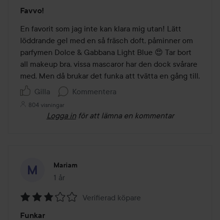
Betyg:
Favvo!
5
av
En favorit som jag inte kan klara mig utan! Lätt 
5
löddrande gel med en så fräsch doft, påminner om 
parfymen Dolce & Gabbana Light Blue 😍 Tar bort 
all makeup bra, vissa mascaror har den dock svårare 
med. Men då brukar det funka att tvätta en gång till. 
Gilla
Kommentera
804 visningar
Logga in
för att lämna en kommentar
Mariam
1 år
Inlägget skapades 1 år
Verifierad köpare
Betyg:
Funkar
3