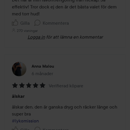
5
effektiv! Tror dock ej den är det bästa valet för dem 
med torr hud! 
Gilla
Kommentera
270 visningar
Logga in
för att lämna en kommentar
Anna Malou
6 månader
Inlägget skapades 6 månader
Verifierad köpare
Betyg:
älskar
5
av
älskar den. den är ganska dryg och räcker länge och 
5
#lykomission
Gilla
Kommentera