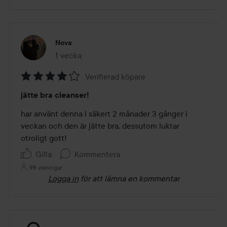
Nova
1 vecka
Inlägget skapades 1 vecka
Verifierad köpare
Betyg:
jätte bra cleanser!
4
av
har använt denna i säkert 2 månader 3 gånger i 
5
veckan och den är jätte bra. dessutom luktar 
otroligt gott! 
Gilla
Kommentera
98 visningar
Logga in
för att lämna en kommentar