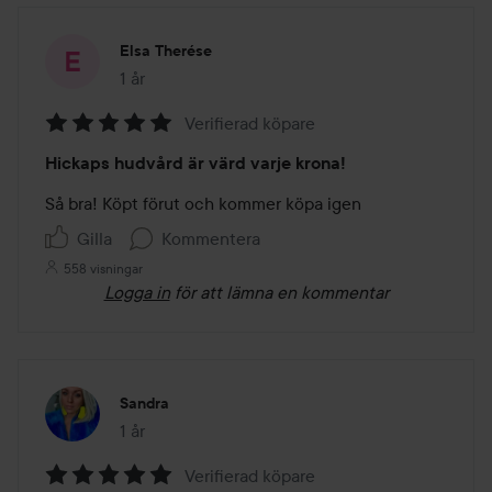
Elsa Therése
1 år
Inlägget skapades 1 år
Verifierad köpare
Betyg:
Hickaps hudvård är värd varje krona!
5
av
Så bra! Köpt förut och kommer köpa igen
5
Gilla
Kommentera
558 visningar
Logga in
för att lämna en kommentar
Sandra
1 år
Inlägget skapades 1 år
Verifierad köpare