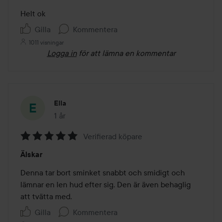
av
Helt ok
5
Gilla
Kommentera
1011 visningar
Logga in
för att lämna en kommentar
Ella
1 år
Inlägget skapades 1 år
Verifierad köpare
Betyg:
Älskar
5
av
Denna tar bort sminket snabbt och smidigt och 
5
lämnar en len hud efter sig. Den är även behaglig 
att tvätta med. 
Gilla
Kommentera