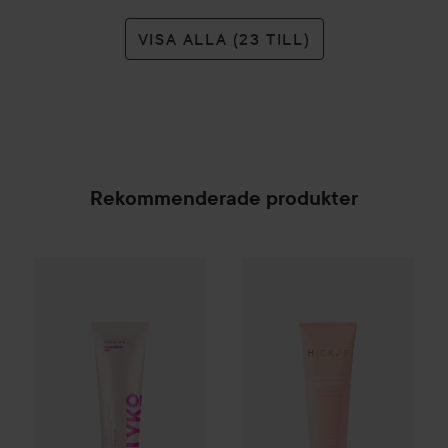
VISA ALLA (23 TILL)
Rekommenderade produkter
By Lyko
Refresh Sesh Cleansing Gel
HICKAP
Dream Barrier Cream 
150 ml
99 kr
SPONSRAD