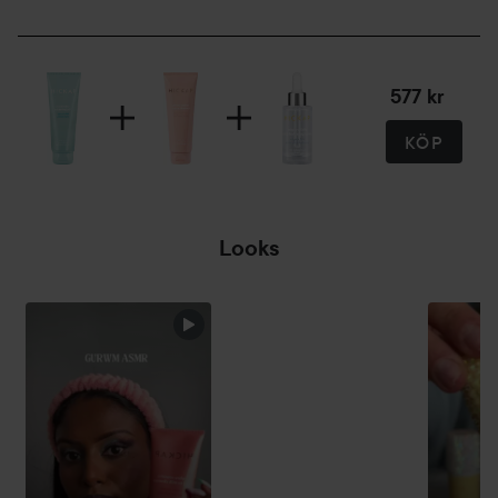
577 kr
KÖP
Looks
HÄRLIG
RENGÖRING 🌼✨
🌿
HOPPA ÖVER SEKTIONEN