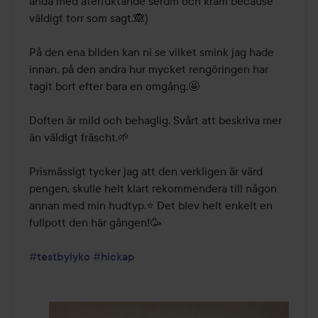
ändå med återfuktande serum och kräm because 
väldigt torr som sagt.🙈) 

På den ena bilden kan ni se vilket smink jag hade 
innan, på den andra hur mycket rengöringen har 
tagit bort efter bara en omgång.🤩 

Doften är mild och behaglig. Svårt att beskriva mer 
än väldigt fräscht.🌱

Prismässigt tycker jag att den verkligen är värd 
pengen, skulle helt klart rekommendera till någon 
annan med min hudtyp.⭐️ Det blev helt enkelt en 
fullpott den här gången!🥳

#testbylyko
#hickap