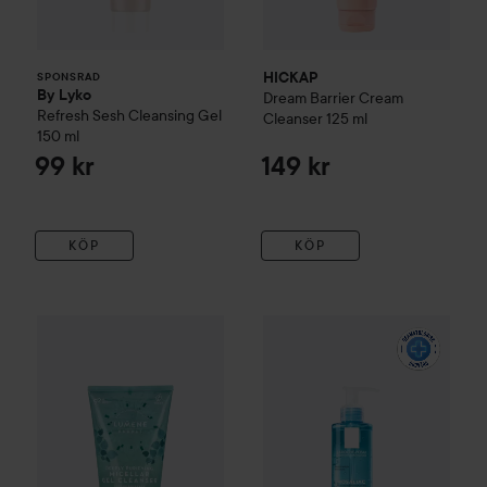
HICKAP
SPONSRAD
By Lyko
Dream Barrier Cream
Refresh Sesh Cleansing Gel
Cleanser
125 ml
150 ml
99 kr
149 kr
KÖP
KÖP
Lumene
Deeply Purifying
Deeply Purifying Micellar Gel Cle
La Roche-Posay
Rosaliac
Clea