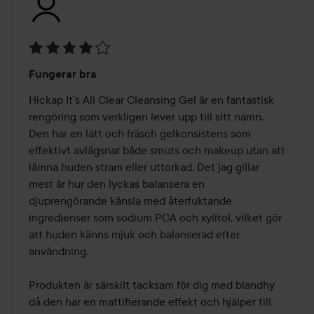
Betyg:
Fungerar bra
4
av
Hickap It’s All Clear Cleansing Gel är en fantastisk 
5
rengöring som verkligen lever upp till sitt namn. 
Den har en lätt och fräsch gelkonsistens som 
effektivt avlägsnar både smuts och makeup utan att 
lämna huden stram eller uttorkad. Det jag gillar 
mest är hur den lyckas balansera en 
djuprengörande känsla med återfuktande 
ingredienser som sodium PCA och xylitol, vilket gör 
att huden känns mjuk och balanserad efter 
användning.

Produkten är särskilt tacksam för dig med blandhy 
då den har en mattifierande effekt och hjälper till 