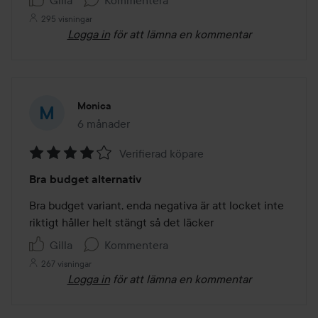
295 visningar
Logga in
för att lämna en kommentar
Monica
6 månader
Inlägget skapades 6 månader
Verifierad köpare
Betyg:
Bra budget alternativ
4
av
Bra budget variant, enda negativa är att locket inte 
5
riktigt håller helt stängt så det läcker
Gilla
Kommentera
267 visningar
Logga in
för att lämna en kommentar