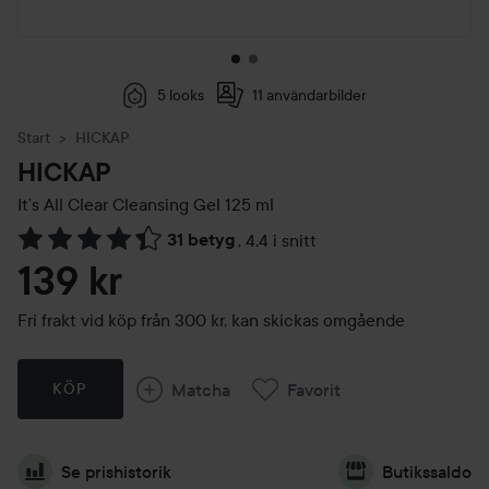
5 looks
11 användarbilder
Start
HICKAP
HICKAP
It’s All Clear Cleansing Gel
125 ml
31 betyg
,
4.4 i snitt
Hoppa till Betyg & kommentarer
139 kr
Fri frakt vid köp från 300 kr, kan skickas omgående
Matcha
Favorit
KÖP
Se prishistorik
Butikssaldo