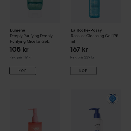
Lumene
La Roche-Posay
Deeply Purifying
Deeply
Rosaliac
Cleansing Gel
195
Purifying Micellar Gel
ml
Cleanser
150 ml
105 kr
167 kr
Rekommenderat pris 119 kr
Rekommenderat pris 229 kr
Rek. pris 119 kr
Rek. pris 229 kr
KÖP
KÖP
Topz
Daily
Cleansing Gel
300 ml
69 kr
ACO
Spotless Daily Face Was