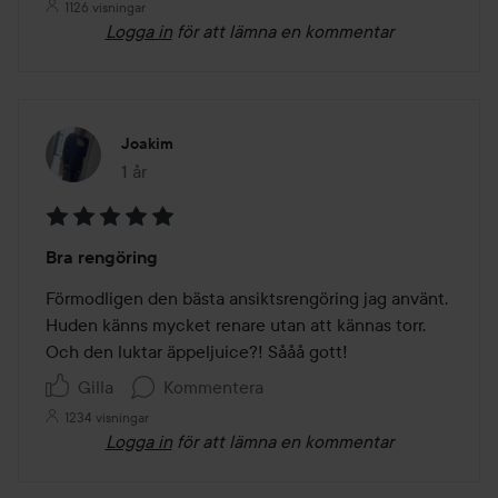
1126 visningar
Logga in
för att lämna en kommentar
Joakim
1 år
Inlägget skapades 1 år
Betyg:
Bra rengöring
5
av
Förmodligen den bästa ansiktsrengöring jag använt. 
5
Huden känns mycket renare utan att kännas torr. 
Och den luktar äppeljuice?! Sååå gott!
Gilla
Kommentera
1234 visningar
Logga in
för att lämna en kommentar