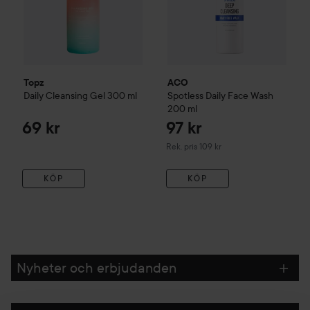
Topz
ACO
Daily
Cleansing Gel
300 ml
Spotless Daily Face Wash
200 ml
69 kr
97 kr
Rekommenderat pris 109 kr
Rek. pris 109 kr
KÖP
KÖP
Nyheter och erbjudanden