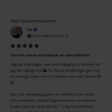
Mest hjälpsamma positiva
Ida
Användarens roll: Kundtjänst på Lyko.
4 år
Inlägget skapades 4 år
KUNDTJÄNST PÅ LYKO
Betyg:
Tar bort smuts och lämnar en skön känsla✨
5
av
Jag har inte någon speciellt krånglig hy, förutom att 
5
jag blir väldigt torr.🏜 De flesta rengöringar ger mig 
en otroligt stram och torr känsla, men inte denna!😍
🙌

Den här rengöringsgelen tar effektivt bort smink 
och orenheter, löddrar lagom mycket och lämnar 
huden med en skön känsla. 🤍(Jag kompletterar 