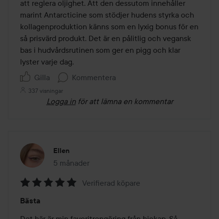
att reglera oljighet. Att den dessutom innehåller 
marint Antarcticine som stödjer hudens styrka och 
kollagenproduktion känns som en lyxig bonus för en 
så prisvärd produkt. Det är en pålitlig och vegansk 
bas i hudvårdsrutinen som ger en pigg och klar 
Gilla
Kommentera
337 visningar
Logga in
för att lämna en kommentar
Ellen
5 månader
Inlägget skapades 5 månader
Verifierad köpare
Betyg:
Bästa
5
av
Det här är min favoritrengöring från hickap. Så 