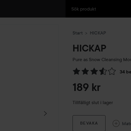
Start
HICKAP
HICKAP
Pure as Snow Cleansing Mo
34 b
Hoppa till Betyg & komment
189 kr
Tillfälligt slut i lager
Mat
BEVAKA