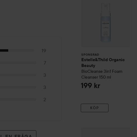
19
SPONSRAD
Estelle&Thild Organic
7
Beauty
BioCleanse
3in1 Foam
3
Cleanser
150 ml
199 kr
3
2
KÖP
HICKAP
Brush Cleanser
100
LL EN FRÅGA