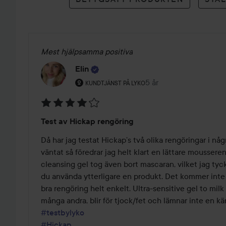
Mest hjälpsamma positiva
Elin
Användarens roll: Kundtjänst på Lyko.
5 år
Inlägget skapades 5 år
KUNDTJÄNST PÅ LYKO
Betyg:
Test av Hickap rengöring
4
av
Då har jag testat Hickap’s två olika rengöringar i nå
5
väntat så föredrar jag helt klart en lättare moussere
cleansing gel tog även bort mascaran, vilket jag tycker
du använda ytterligare en produkt. Det kommer inte b
bra rengöring helt enkelt. Ultra-sensitive gel to milk
#testbylyko
#Hickap