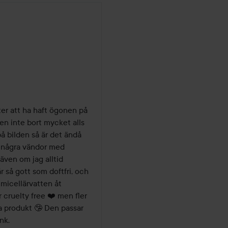
er att ha haft ögonen på 
den inte bort mycket alls 
å bilden så är det ändå 
 några vändor med 
ven om jag alltid 
 så gott som doftfri, och 
 micellärvatten åt 
 cruelty free ❤️ men fler 
a produkt 🤥 Den passar 
nk. 