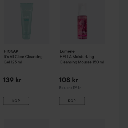
HICKAP
Lumene
It’s All Clear Cleansing
HELLÄ Moisturizing
Gel
125 ml
Cleansing Mousse
150 ml
139 kr
108 kr
Rekommenderat pris 119 kr
Rek. pris 119 kr
KÖP
KÖP
 ml
HYGGEE
pH Hyaluron Gel Cleanser
Topz
Daily
200 ml
Cleansing Gel
300 ml
159 kr
279 kr
69 