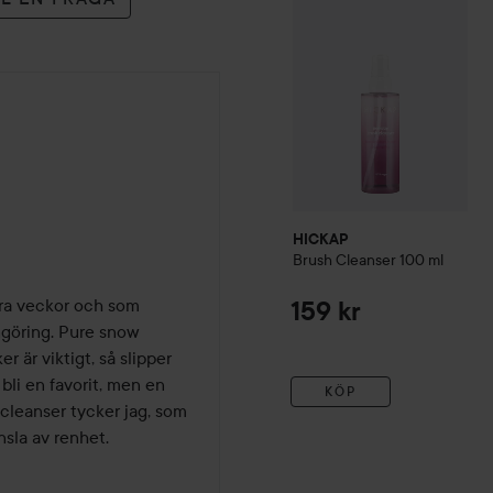
HICKAP
Brush Cleanser
100 ml
gra veckor och som 
159 kr
ngöring. Pure snow 
 är viktigt, så slipper 
li en favorit, men en 
KÖP
 cleanser tycker jag, som 