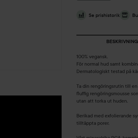
Se prishistorik
Bu
BESKRIVNING
100% vegansk.
För normal hud samt kombiner
Dermatologiskt testad på kä
Ta din rengöringsrutin till e
fluffig rengöringsmousse so
utan att torka ut huden.
Berikad med exfolierande s
tilltäppta porer.
Vårt mineralrika PCA-komple