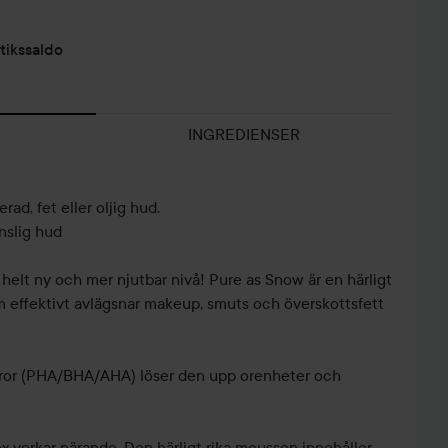
tikssaldo
INGREDIENSER
ad, fet eller oljig hud.
nslig hud
n helt ny och mer njutbar nivå! Pure as Snow är en härligt
m effektivt avlägsnar makeup, smuts och överskottsfett
yror (PHA/BHA/AHA) löser den upp orenheter och
x verkar närande. Den härligt rika moussen innehåller