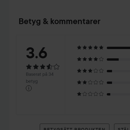
Betyg & kommentarer
Betyg:
3.6
3.6
Baserat
Baserat på 34
på
betyg
i
34
betyg
BETYGSÄTT PRODUKTEN
STÄ