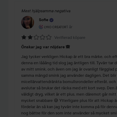
Mest hjälpsamma negativa
Sofie
Användarens roll: Lyko Creator.
1 år
Inlägget skapades 1 år
LYKO CREATOR
Verifierad köpare
Betyg:
Önskar jag var nöjdare 🙈
2
av
Jag tycker verkligen Hickap är ett bra märke, och eft
5
denna en lååång tid slog jag äntligen till. Tyvärr tar 
av mitt smink, och även om jag är ovanligt färgglad p
samma mängd smink jag använder dagligen. Det blir
micellärvattendränkta bomullsrondeller efteråt, och ä
avslutar så brukar det räcka med ett kort svep. Den är
väldigt dryg, vilket är ett plus, men däremot går mitt
mycket snabbare 😅 Ytterligare plus för att Hickap är
fördelar än så kan jag tyvärr inte komma på för denn
nog bättre för den som inte använder så mycket smi