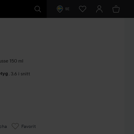
SE
usse
150 ml
etyg
,
3.6 i snitt
arer
cha
Favorit