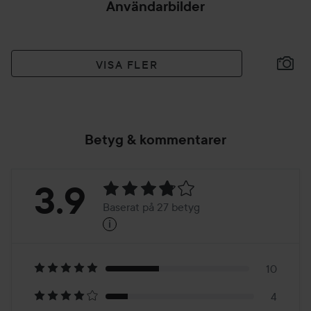
Användarbilder
VISA FLER
Betyg & kommentarer
Betyg:
3.9
Baserat på 27 betyg
i
3.9
Baserat
på
10
4