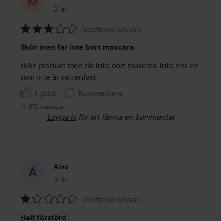
2 år
Inlägget skapades 2 år
Verifierad köpare
Betyg:
Skön men får inte bort mascara
3
av
skön produkt men får inte bort mascara, inte ens en 
5
som inte är vattenfast. 
Kommentera
1 gillar
872 visningar
Logga in
för att lämna en kommentar
Aino
3 år
Inlägget skapades 3 år
Verifierad köpare
Betyg:
Helt förstörd