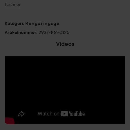
Vi älskar allt vad havet har att erbjuda! Gel to Milk
Läs mer
Cleanser innehåller 100% vegansk grön kaviar som
utvunnits från alger. Den botaniska kaviaren från havet som
är rik på A och C-vitamin, verkar inte bara skyddande och
Rengöringsgel
Kategori
:
lugnande, utan boostar även hudens kollagenproduktion.
2937-106-0125
Artikelnummer
:
Den mineralrika gröna kaviaren bidrar även till att bibehålla
Videos
hudens fukt länge efter rengöringen.
- Supermild mot din hud och samtidigt mycket effektiv.
- Avlägsnar varsamt makeup, smuts och överskottsfett
utan att torka ut huden.
- Botanisk kaviar lugnar, skyddar och återfuktar.
- Verkar antioxiderande / skyddar din hud mot fria radikaler
Användning:
Använd dagligen, morgon och kväll. Applicera på torr hud.
Massera över hela ansiktet och skölj noggrant med varmt
vatten.