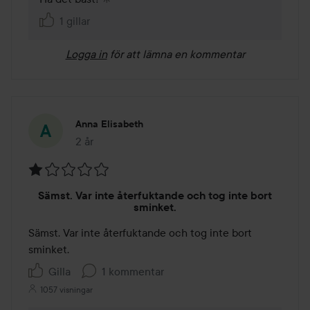
1 gillar
Logga in
för att lämna en kommentar
Anna Elisabeth
2 år
Inlägget skapades 2 år
Betyg:
Sämst. Var inte återfuktande och tog inte bort
1
sminket.
av
Sämst. Var inte återfuktande och tog inte bort 
5
sminket. 
Gilla
1 kommentar
1057 visningar