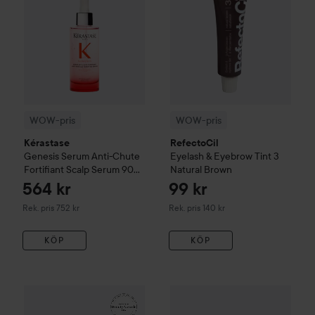
WOW-pris
WOW-pris
Kérastase
RefectoCil
Genesis
Serum Anti-Chute
Eyelash & Eyebrow Tint
3
Fortifiant Scalp Serum
90
Natural Brown
ml
564 kr
99 kr
Rekommenderat pris 752 kr
Rekommenderat pris 140 kr
Rek. pris 752 kr
Rek. pris 140 kr
KÖP
KÖP
161 kr
WOW-pris
La Roche-Posay
Balm B5+
WOW-pris
100 ml
Lumene
CC
Color C
Rekommenderat pris 242 kr