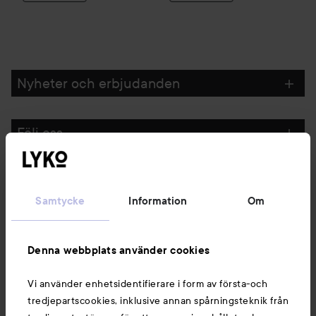
Nyheter och erbjudanden
Följ oss
Kundservice
Samtycke
Information
Om
Information
Denna webbplats använder cookies
Du kanske också gillar
Vi använder enhetsidentifierare i form av första-och
tredjepartscookies, inklusive annan spårningsteknik från