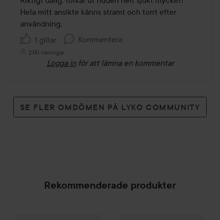
5
Hela mitt ansikte känns stramt och torrt efter 
användning.
Kommentera
1 gillar
2141 visningar
Logga in
för att lämna en kommentar
SE FLER OMDÖMEN PÅ LYKO COMMUNITY
Rekommenderade produkter
By Lyko
Moisture Mania Face Cream
Holika Holika
Daily Fresh Gre
50 ml
169 kr