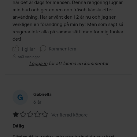
när det är dags för mensen. Denna rengöring lugnar 
min hud och ger en ren och fräsch känsla efter 
användning. Har använt den i 2 år nu och jag ser 
verkligen en förändring på min hy! Men som sagt så 
reagerar inte alla på samma sätt, men för mig funkar 
det!
Kommentera
1 gillar
663 visningar
Logga in
för att lämna en kommentar
Gabriella
6 år
Inlägget skapades 6 år
Verifierad köpare
Betyg:
Dålig
1
av
Riktigt dålig, torkar ut huden helt sjukt mycket! 