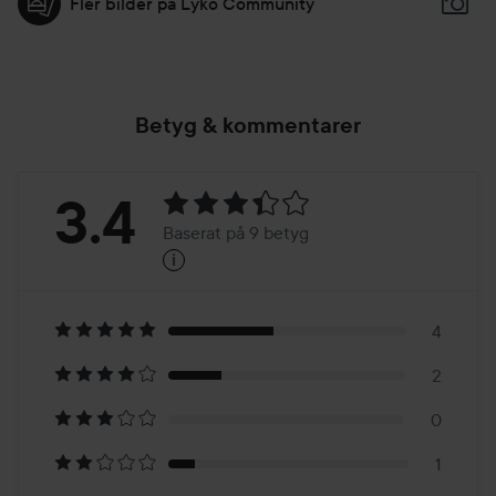
Fler bilder på Lyko Community
Betyg & kommentarer
Betyg:
3.4
Baserat på 9 betyg
i
3.4
Baserat
på
4
2
9
0
betyg
1