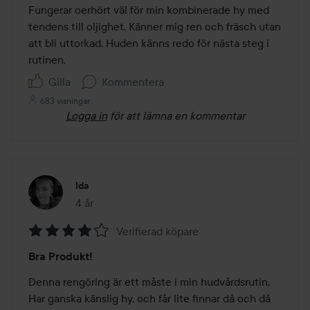
av
Fungerar oerhört väl för min kombinerade hy med 
5
tendens till oljighet. Känner mig ren och fräsch utan 
att bli uttorkad. Huden känns redo för nästa steg i 
rutinen.
Gilla
Kommentera
683 visningar
Logga in
för att lämna en kommentar
Ida
4 år
Inlägget skapades 4 år
Verifierad köpare
Betyg:
Bra Produkt!
4
av
Denna rengöring är ett måste i min hudvårdsrutin. 
5
Har ganska känslig hy, och får lite finnar då och då 