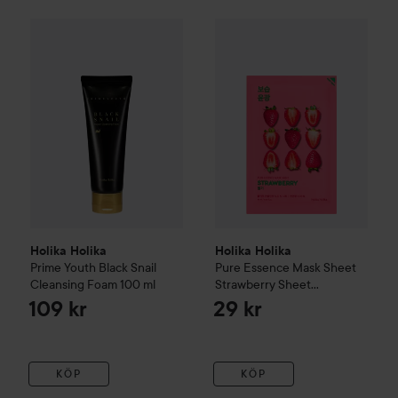
Holika Holika
Prime Youth Black Snail Cleansing Foam
Holika Holika
Pure Essence Ma
100 m
Holika Holika
Holika Holika
Prime Youth Black Snail
Pure Essence Mask Sheet
Cleansing Foam
100 ml
Strawberry
Sheet
Strawberry
109 kr
29 kr
KÖP
KÖP