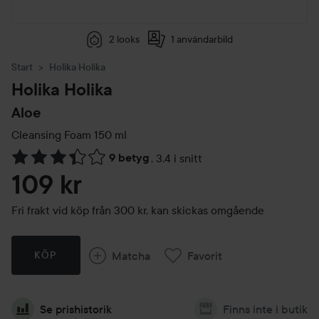
2 looks
1 användarbild
Start
Holika Holika
Holika Holika
Aloe
Cleansing Foam
150 ml
9 betyg
,
3.4 i snitt
Hoppa till Betyg & kommentarer
109 kr
Fri frakt vid köp från 300 kr, kan skickas omgående
Matcha
Favorit
KÖP
Se prishistorik
Finns inte i butik