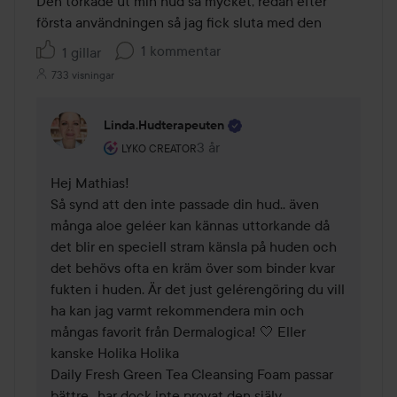
Den torkade ut min hud så mycket, redan efter 
första användningen så jag fick sluta med den
1 kommentar
1 gillar
733 visningar
Linda.hudterapeuten
Användarens roll: Lyko Creator.
3 år
Kommentaren lades 3 år
LYKO CREATOR
Hej Mathias!

Så synd att den inte passade din hud.. även 
många aloe geléer kan kännas uttorkande då 
det blir en speciell stram känsla på huden och 
det behövs ofta en kräm över som binder kvar 
fukten i huden. Är det just gelérengöring du vill 
ha kan jag varmt rekommendera min och 
mångas favorit från Dermalogica! 🤍 Eller 
kanske Holika Holika

Daily Fresh Green Tea Cleansing Foam passar 