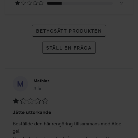
2
BETYGSÄTT PRODUKTEN
STÄLL EN FRÅGA
Mathias
3 år
Inlägget skapades 3 år
Betyg:
Jätte uttorkande
1
av
Beställde den här rengöring tillsammans med Aloe 
5
gel.
