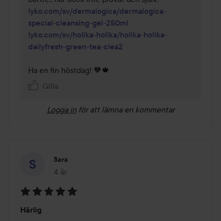
lyko.com/sv/dermalogica/dermalogica-
special-cleansing-gel-250ml
lyko.com/sv/holika-holika/holika-holika-
dailyfresh-green-tea-clea2
Ha en fin höstdag! 🧡🍁
Gilla
Logga in
för att lämna en kommentar
Sara
4 år
Inlägget skapades 4 år
Betyg:
Härlig
5