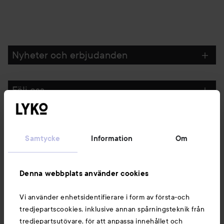
Nyheter och erbjudanden
Följ oss
Kundservice
Samtycke
Information
Om
Information
Denna webbplats använder cookies
Du kanske också gillar
Vi använder enhetsidentifierare i form av första-och
tredjepartscookies, inklusive annan spårningsteknik från
tredjepartsutövare, för att anpassa innehållet och