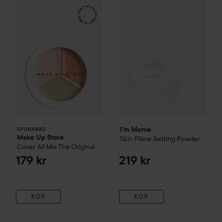
Make Up Store
Cover All Mix
I'm Meme
The Original
Skin Pillow Setting
179 kr
SPONSRAD
I'm Meme
SPONSRAD
Make Up Store
Skin Pillow Setting Powder
Cover All Mix
The Original
179 kr
219 kr
KÖP
KÖP