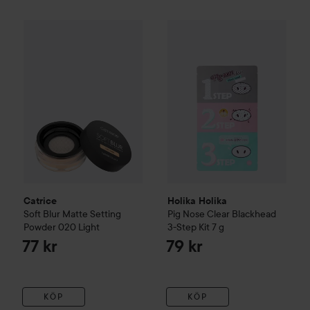
Catrice
Soft Blur Matte Setting Powder
Holika Holika
020 Light
Pig Nose Clear 
77 kr
Catrice
Holika Holika
Soft Blur Matte Setting
Pig Nose Clear Blackhead
Powder
020 Light
3-Step Kit
7 g
77 kr
79 kr
KÖP
KÖP