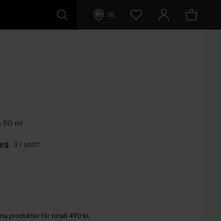
SE
m
50 ml
tyg
,
3 i snitt
arer
ria produkter för totalt 490 kr.