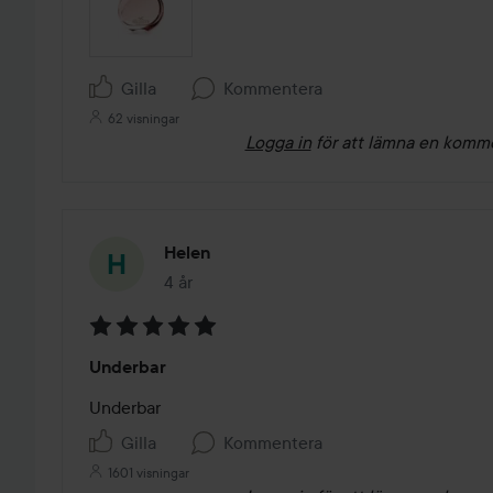
Gilla
Kommentera
62 visningar
Logga in
för att lämna en komm
Helen
4 år
Inlägget skapades 4 år
Betyg:
Underbar
5
av
Underbar 
5
Gilla
Kommentera
1601 visningar