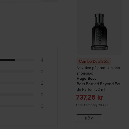
4
Combo Deal 25%
Se villkor på produktsidan
0
SPONSRAD
Hugo Boss
2
Boss Bottled Beyond Eau
de Parfum
50 ml
0
Reapris
737,25 kr
Utan kampanj 983 kr
0
KÖP