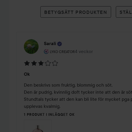
betyg
BETYGSÄTT PRODUKTEN
STÄ
Sarali
Användarens roll: Lyko Creator.
4 veckor
Inlägget skapades 4 veckor
LYKO CREATOR
Betyg:
Ok
3
av
Den beskrivs som fruktig, blommig och söt.

5
Den är pudrig, kvinnlig doft tycker inte att den är söt e
Stundtals tycker att den kan bli lite för mycket pga
upplevas kvalmig.
1 PRODUKT I INLÄGGET OK