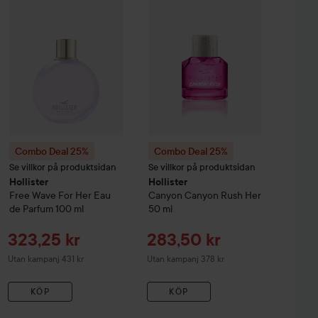
Combo Deal 25%
Combo Deal 25%
Se villkor på produktsidan
Se villkor på produktsidan
Hollister
Hollister
Free
Wave For Her Eau
Canyon
Canyon Rush Her
de Parfum
100 ml
50 ml
Reapris
Reapris
323,25 kr
283,50 kr
Utan kampanj 431 kr
Utan kampanj 378 kr
KÖP
KÖP