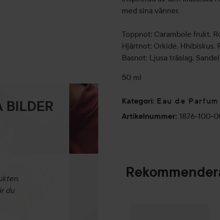
med sina vänner.
Toppnot: Carambole frukt, Ro
Hjärtnot: Orkidé, Hhibiskus, 
Basnot: Ljusa träslag, Sandel
50 ml
Eau de Parfum
Kategori
:
 BILDER
1876-100-
Artikelnummer
:
Rekommendera
ukten.
är du
Combo Deal 25%
SPONSRAD