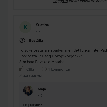
Logga in
för att lämna en komm
Kristina
7 år
Inlägget skapades 7 år
Beställa
Försöke beställa en parfym men det funkar inte! Vad gö
upp: beställ el lägg i inköpskorgen???

Står bara Bevaka o Matcha
Gilla
1 kommentar
2233 visningar
Maja
7 år
Kommentaren lades 7 år
Hej Kristina. 
