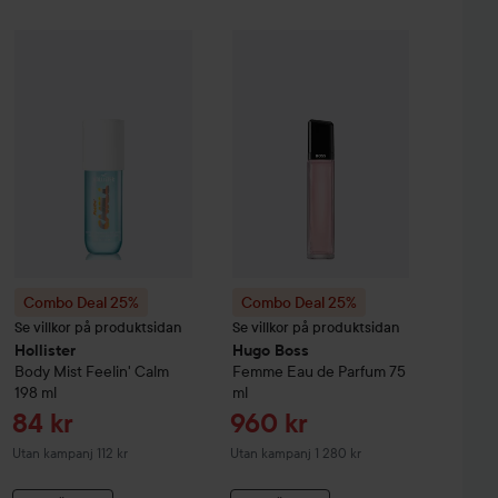
Reapris
Reapri
213,75 kr
84 kr
Feelin´ Free
Combo Deal 25%
For Her Eau de Parfum
Hollister
Body Mist Feelin' Calm
Combo Deal 25%
30 ml
Hugo Boss
198 ml
Femme
Utan kampanj 285 kr
Utan kampanj 1
Combo Deal 25%
Combo Deal 25%
Se villkor på produktsidan
Se villkor på produktsidan
Hollister
Hugo Boss
Body Mist Feelin' Calm
Femme Eau de Parfum
75
198 ml
ml
Reapris
Reapris
84 kr
960 kr
Utan kampanj 112 kr
Utan kampanj 1 280 kr