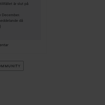
lfället är slut på 
v December. 

meddelande då 
) 
entar
OMMUNITY