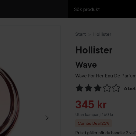
Start
Hollister
Hollister
Wave
Wave For Her Eau De Parfu
6 be
Hoppa till Betyg & komment
Reapris
345 kr
Utan kampanj 460 kr
Combo Deal 25%
Priset gäller när du handlar 2 valf