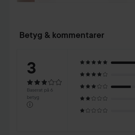
Betyg & kommentarer
Betyg:
3
3
Baserat
Baserat på 6
på
betyg
i
6