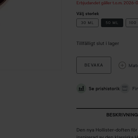
Erbjudandet gäller t.o.m. 2026
Välj storlek
30 ML
50 ML
100
Tillfälligt slut i lager
Mat
BEVAKA
Se prishistorik
Fi
BESKRIVNING
Den nya Hollister-doften för
inspirerad av den klassiska H