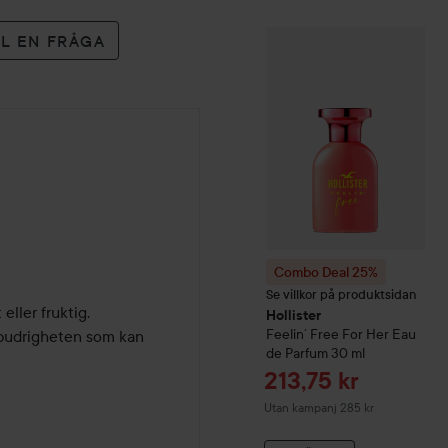
LL EN FRÅGA
Combo Deal 25%
Hollister
Combo Deal 25%
Se villkor på produktsidan
ller fruktig. 

Hollister
Feelin´ Free
For Her Eau
 pudrigheten som kan 
de Parfum
30 ml
Reapris
213,75 kr
Utan kampanj 285 kr