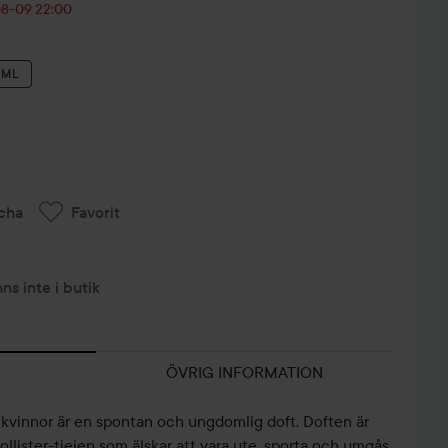
-08-09 22:00
 ML
cha
Favorit
nns inte i butik
ÖVRIG INFORMATION
 kvinnor är en spontan och ungdomlig doft. Doften är
ollister-tjejen som älskar att vara ute, sporta och umgås