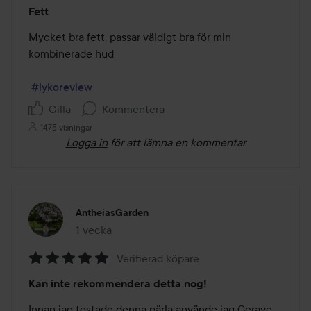
Betyg:
Fett
5
av
Mycket bra fett, passar väldigt bra för min 
5
kombinerade hud

#lykoreview
Gilla
Kommentera
1475 visningar
Logga in
för att lämna en kommentar
AntheiasGarden
1 vecka
Inlägget skapades 1 vecka
Verifierad köpare
Betyg:
Kan inte rekommendera detta nog!
5
av
Innan jag testade denna pärla använde jag Cerave 