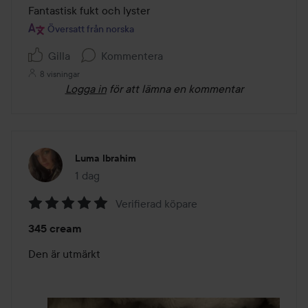
Fantastisk fukt och lyster
Översatt från norska
Gilla
Kommentera
8 visningar
Logga in
för att lämna en kommentar
Luma Ibrahim
1 dag
Inlägget skapades 1 dag
Verifierad köpare
Betyg:
345 cream
5
av
Den är utmärkt 
5