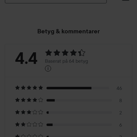
Betyg & kommentarer
Betyg:
4.4
Baserat på 64 betyg
i
4.4
Baserat
på
46
8
64
2
betyg
6
2