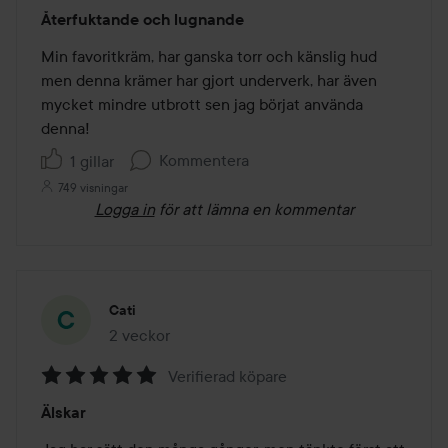
Betyg:
Återfuktande och lugnande
5
av
Min favoritkräm, har ganska torr och känslig hud 
5
men denna krämer har gjort underverk, har även 
mycket mindre utbrott sen jag börjat använda 
denna!
Kommentera
1 gillar
749 visningar
Logga in
för att lämna en kommentar
Cati
2 veckor
Inlägget skapades 2 veckor
Verifierad köpare
Betyg:
Älskar
5
av