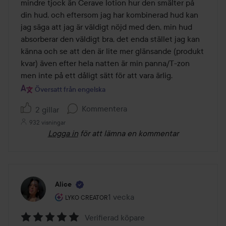
mindre tjock än Cerave lotion hur den smälter på 
din hud, och eftersom jag har kombinerad hud kan 
jag säga att jag är väldigt nöjd med den, min hud 
absorberar den väldigt bra, det enda stället jag kan 
känna och se att den är lite mer glänsande (produkt 
kvar) även efter hela natten är min panna/T-zon 
men inte på ett dåligt sätt för att vara ärlig.
Översatt från engelska
Kommentera
2 gillar
932 visningar
Logga in
för att lämna en kommentar
Alice
Användarens roll: Lyko Creator.
1 vecka
Inlägget skapades 1 vecka
LYKO CREATOR
Verifierad köpare