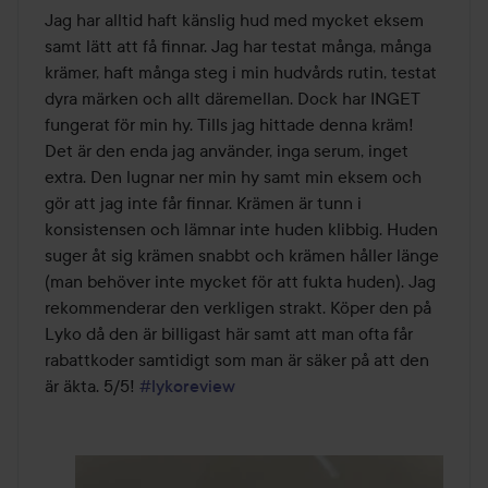
av
Jag har alltid haft känslig hud med mycket eksem 
5
samt lätt att få finnar. Jag har testat många, många 
krämer, haft många steg i min hudvårds rutin, testat 
dyra märken och allt däremellan. Dock har INGET 
fungerat för min hy. Tills jag hittade denna kräm! 
Det är den enda jag använder, inga serum, inget 
extra. Den lugnar ner min hy samt min eksem och 
gör att jag inte får finnar. Krämen är tunn i 
konsistensen och lämnar inte huden klibbig. Huden 
suger åt sig krämen snabbt och krämen håller länge 
(man behöver inte mycket för att fukta huden). Jag 
rekommenderar den verkligen strakt. Köper den på 
Lyko då den är billigast här samt att man ofta får 
rabattkoder samtidigt som man är säker på att den 
är äkta. 5/5! 
#lykoreview