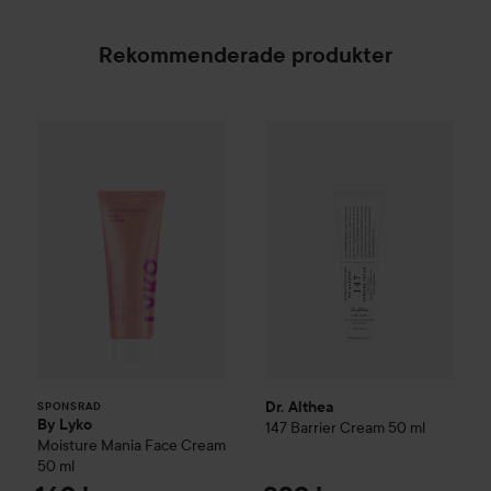
Rekommenderade produkter
By Lyko
Moisture Mania Face Cream
50 ml
169 kr
Dr. Althea
147 Barrier Cream
50
SPONSRAD
Dr. Althea
SPONSRAD
By Lyko
147 Barrier Cream
50 ml
Moisture Mania Face Cream
50 ml