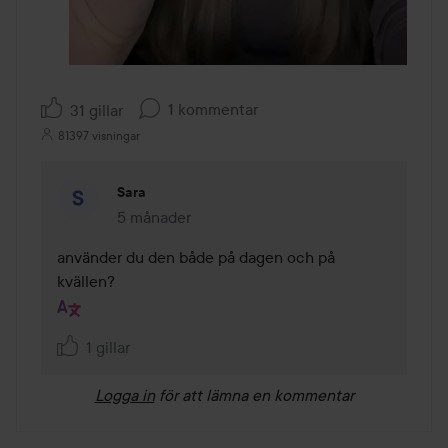
1 kommentar
31 gillar
81397 visningar
Sara
5 månader
Kommentaren lades 5 månader
använder du den både på dagen och på 
kvällen?
1 gillar
Logga in
för att lämna en kommentar