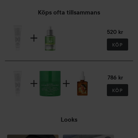
Köps ofta tillsammans
520 kr
KÖP
786 kr
KÖP
Looks
PRO
J
K