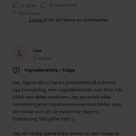
Kommentera
2 gillar
1310 visningar
Logga in
för att lämna en kommentar
Lisa
2 veckor
Inlägget skapades 2 veckor
Ingredienslista - fråga
Hej. Jag ser att ni har en produktbild på krämens 
nya formulering, men ingredienslistan som finns här 
tillhör den äldre versionen. Jag ser också båda 
formuleringarna i kundrecensioner med bilder, men 
det verkar som att de nyaste har dagens 
formulering. Vad gäller här? :) 

Jag vill väldigt gärna köpa denna nu, men reagerar 