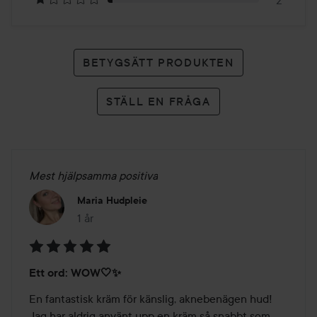
BETYGSÄTT PRODUKTEN
STÄLL EN FRÅGA
Mest hjälpsamma positiva
Maria Hudpleie
1 år
Inlägget skapades 1 år
Betyg:
Ett ord: WOW🤍✨
5
av
En fantastisk kräm för känslig, aknebenägen hud! 
5
Jag har aldrig använt upp en kräm så snabbt som 