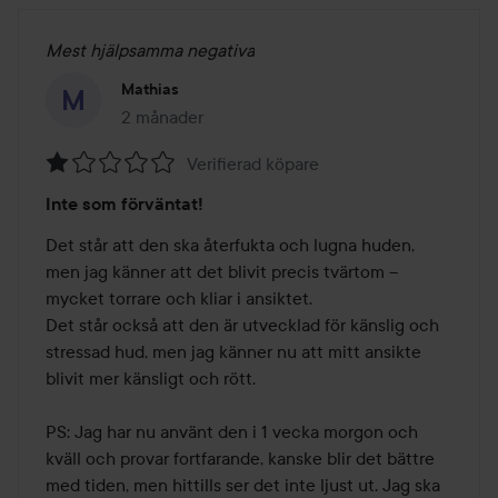
Mest hjälpsamma negativa
Mathias
2 månader
Inlägget skapades 2 månader
Verifierad köpare
Betyg:
Inte som förväntat!
1
av
Det står att den ska återfukta och lugna huden, 
5
men jag känner att det blivit precis tvärtom – 
mycket torrare och kliar i ansiktet.

Det står också att den är utvecklad för känslig och 
stressad hud, men jag känner nu att mitt ansikte 
blivit mer känsligt och rött.

PS: Jag har nu använt den i 1 vecka morgon och 
kväll och provar fortfarande, kanske blir det bättre 
med tiden, men hittills ser det inte ljust ut. Jag ska 