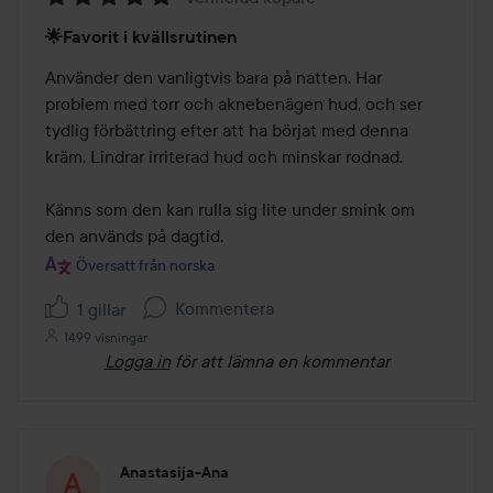
Betyg:
🌟Favorit i kvällsrutinen
5
av
Använder den vanligtvis bara på natten. Har 
5
problem med torr och aknebenägen hud, och ser 
tydlig förbättring efter att ha börjat med denna 
kräm. Lindrar irriterad hud och minskar rodnad.

Känns som den kan rulla sig lite under smink om 
den används på dagtid.
Översatt från norska
Kommentera
1 gillar
1499 visningar
Logga in
för att lämna en kommentar
Anastasija-Ana