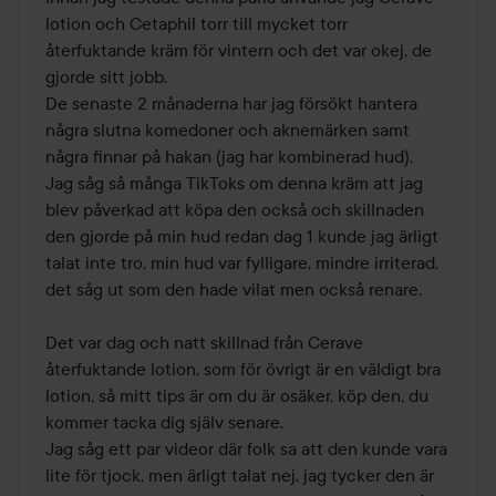
5
lotion och Cetaphil torr till mycket torr 
återfuktande kräm för vintern och det var okej, de 
gjorde sitt jobb.

De senaste 2 månaderna har jag försökt hantera 
några slutna komedoner och aknemärken samt 
några finnar på hakan (jag har kombinerad hud),

Jag såg så många TikToks om denna kräm att jag 
blev påverkad att köpa den också och skillnaden 
den gjorde på min hud redan dag 1 kunde jag ärligt 
talat inte tro, min hud var fylligare, mindre irriterad, 
det såg ut som den hade vilat men också renare.

Det var dag och natt skillnad från Cerave 
återfuktande lotion, som för övrigt är en väldigt bra 
lotion, så mitt tips är om du är osäker, köp den, du 
kommer tacka dig själv senare.

Jag såg ett par videor där folk sa att den kunde vara 
lite för tjock, men ärligt talat nej, jag tycker den är 