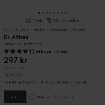
7 looks
38 användarbilder
Start
Hudvård
Ansikte
Ansiktskräm
Dagkräm
Dr. Althea
345 Relief Cream
50 ml
64 betyg
,
4.4 i snitt
Hoppa till Betyg & kommentarer
297 kr
Rekommenderat pris 359 kr
Rek. pris 359 kr
WOW-pris
Fri frakt vid köp från 300 kr, kan skickas omgående
Matcha
Favorit
KÖP