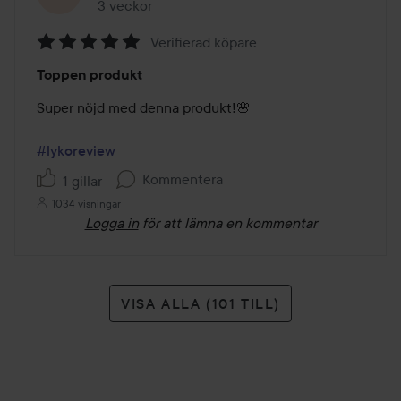
3 veckor
Inlägget skapades 3 veckor
Verifierad köpare
Betyg:
Toppen produkt
5
av
Super nöjd med denna produkt!🌸

5
#lykoreview
Kommentera
1 gillar
1034 visningar
Logga in
för att lämna en kommentar
VISA ALLA (101 TILL)