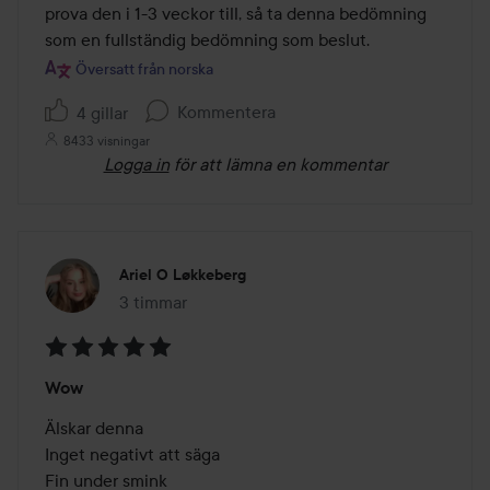
prova den i 1-3 veckor till, så ta denna bedömning 
som en fullständig bedömning som beslut.
Översatt från norska
Kommentera
4 gillar
8433 visningar
Logga in
för att lämna en kommentar
Ariel O Løkkeberg
3 timmar
Inlägget skapades 3 timmar
Betyg:
Wow
5
av
Älskar denna

5
Inget negativt att säga

Fin under smink
