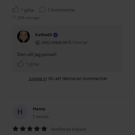
1 kommentar
1 gillar
208 visningar
Kattie63
Användarens roll: Lyko Creator.
18 timmar
Kommentaren lades 18 timmar
LYKO CREATOR
Den vill jag prova!!
1 gillar
Logga in
för att lämna en kommentar
Hanna
1 vecka
Inlägget skapades 1 vecka
Verifierad köpare