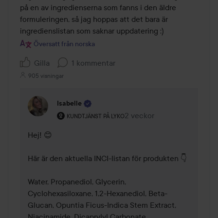
på en av ingredienserna som fanns i den äldre 
formuleringen, så jag hoppas att det bara är 
ingredienslistan som saknar uppdatering :)
Översatt från norska
Gilla
1 kommentar
905 visningar
Isabelle
Användarens roll: Kundtjänst på Lyko.
2 veckor
Kommentaren lades 2 veck
KUNDTJÄNST PÅ LYKO
Hej! 😊

Här är den aktuella INCI-listan för produkten 👇

Water, Propanediol, Glycerin, 
Cyclohexasiloxane, 1,2-Hexanediol, Beta-
Glucan, Opuntia Ficus-Indica Stem Extract, 
Niacinamide, Dicaprylyl Carbonate, 