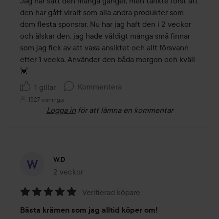
Jag har sätt den många gånger, men tänkte först att 
5
den har gått viralt som alla andra produkter som 
dom flesta sponsrar. Nu har jag haft den i 2 veckor 
och älskar den, jag hade väldigt många små finnar 
som jag fick av att vaxa ansiktet och allt försvann 
efter 1 vecka. Använder den båda morgon och kväll
💓
Kommentera
1 gillar
1527 visningar
Logga in
för att lämna en kommentar
W.D
2 veckor
Inlägget skapades 2 veckor
Verifierad köpare
Betyg:
Bästa krämen som jag alltid köper om!
5