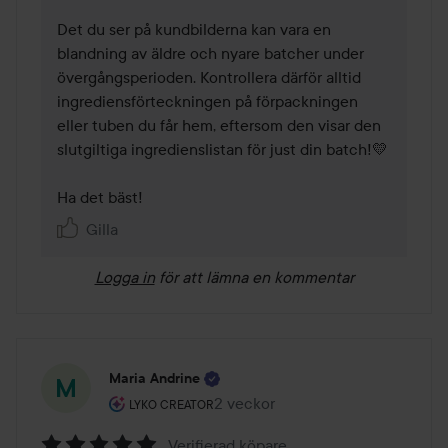
Det du ser på kundbilderna kan vara en 
blandning av äldre och nyare batcher under 
övergångsperioden. Kontrollera därför alltid 
ingrediensförteckningen på förpackningen 
eller tuben du får hem, eftersom den visar den 
slutgiltiga ingredienslistan för just din batch!💛

Ha det bäst!
Gilla
Logga in
för att lämna en kommentar
Maria Andrine
Användarens roll: Lyko Creator.
2 veckor
Inlägget skapades 2 veckor
LYKO CREATOR
Verifierad köpare