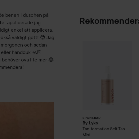
de benen i duschen på 
Rekommendera
er applicerade jag 
igt enkel att applicera, 
ckså väldigt gott! 😍 Jag 
By Lyko
Tan-forma
 morgonen och sedan 
SPONSRAD
 eller handduk 🙏🏻 
g behöver öva lite mer 😂 
ommendera! 

SPONSRAD
By Lyko
Tan-formation Self Tan
Mist