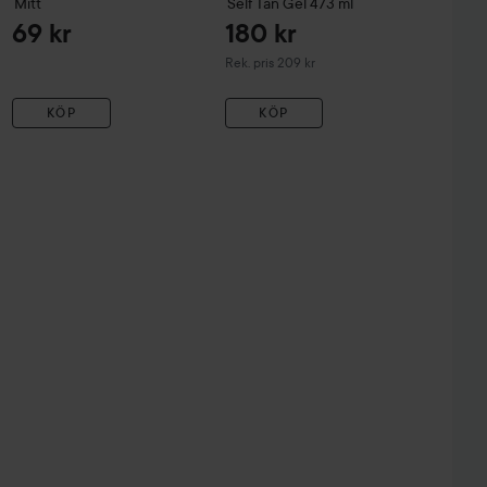
Mitt
Self Tan Gel
473 ml
69 kr
180 kr
Rekommenderat pris 209 kr
Rek. pris 209 kr
KÖP
KÖP