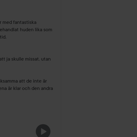
 med fantastiska 
 behandlat huden lika som 
d. 

tt ja skulle missat, utan 
aksamma att de inte är 
na är klar och den andra 