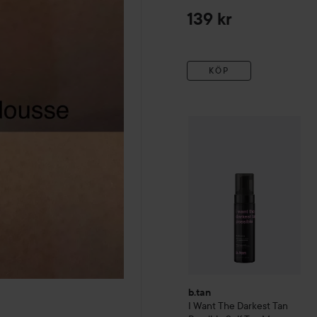
139 kr
KÖP
b.tan
I Want The Darkest T
b.tan
I Want The Darkest Tan