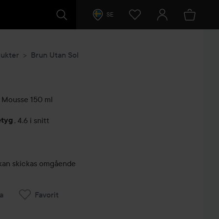
SE
ukter
Brun Utan Sol
y Mousse
150 ml
etyg
,
4.6 i snitt
arer
r, kan skickas omgående
a
Favorit