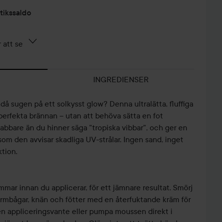
tikssaldo
 att se
INGREDIENSER
då sugen på ett solkysst glow? Denna ultralätta, fluffiga
perfekta brännan – utan att behöva sätta en fot
bbare än du hinner säga "tropiska vibbar", och ger en
som den avvisar skadliga UV-strålar. Ingen sand, inget
ktion.
mmar innan du applicerar, för ett jämnare resultat. Smörj
 armbågar, knän och fötter med en återfuktande kräm för
en appliceringsvante eller pumpa moussen direkt i