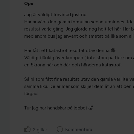
Ops
5
av
Jag är väldigt förvirrad just nu, 

5
Har använt den gamla formulan sedan urminnes tider
resultat varje gång, Jag gjorde nog helt fel här. Har
med andra bus jag använt och smetat på lika som allti
Har fått ett katastrof resultat utav denna 😅

Väldigt fläckig över kroppen ( inte stora partier som a
en 5krona här och där, och händerna katastrof.. 

Så ni som fått fina resultat utav den gamla var lite v
samma lika. De är mer som skiljer dem åt än att den e
färgad. 

Kommentera
3 gillar