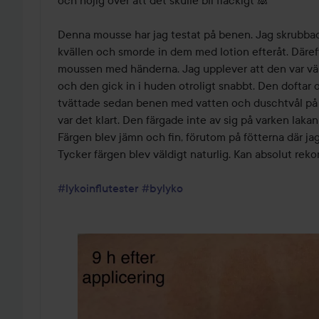
och nojig över att det skulle bli fläckigt 🙈

Denna mousse har jag testat på benen. Jag skrubba
kvällen och smorde in dem med lotion efteråt. Däreft
moussen med händerna. Jag upplever att den var väld
och den gick in i huden otroligt snabbt. Den doftar o
tvättade sedan benen med vatten och duschtvål på
var det klart. Den färgade inte av sig på varken lakan
Färgen blev jämn och fin, förutom på fötterna där ja
Tycker färgen blev väldigt naturlig. Kan absolut rek
#lykoinflutester
#bylyko