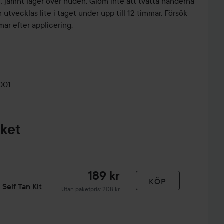
, jämnt lager över huden. Glöm inte att tvätta händerna
 utvecklas lite i taget under upp till 12 timmar. Försök
mar efter applicering.
001
aket
189 kr
KÖP
 Self Tan Kit
Utan paketpris: 208 kr