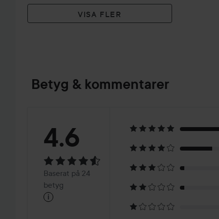
VISA FLER
Betyg & kommentarer
Betyg:
4.6
4.6
Baserat
Baserat på 24
på
betyg
i