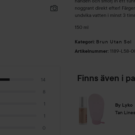
handen och smörj in ett tunt
noggrant direkt efter! Färgen
undvika vatten i minst 3 tim
150 ml
Brun Utan Sol
Kategori
:
1189-L58-0
Artikelnummer
:
Finns även i p
14
8
1
By Lyko
Tan Lines
1
0