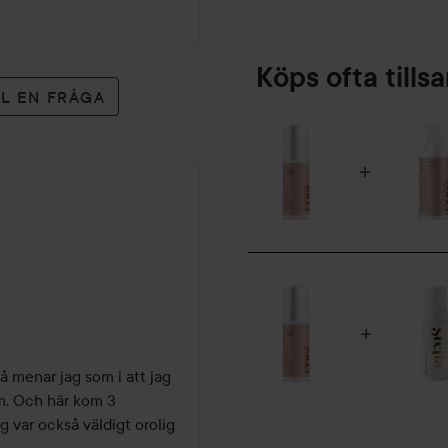
Köps ofta till
LL EN FRÅGA
å menar jag som i att jag 
rm. Och här kom 3 
var också väldigt orolig 