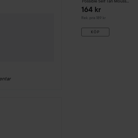
Possible Self Tan Mousse
200 ml
164 kr
Rekommenderat pris 189 kr
Rek. pris 189 kr
KÖP
entar