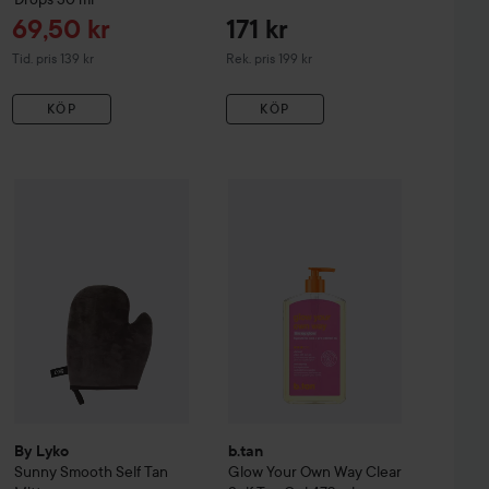
Reapris
69,50 kr
171 kr
Tidigare pris 139 kr
Rekommenderat pris 199 kr
Tid. pris 139 kr
Rek. pris 199 kr
KÖP
KÖP
By Lyko
Sunny Smooth Self Tan Mitt
164 kr
69 kr
an Possible Self Tan Mousse
200 ml
b.tan
Glow Your Own Way Clear Sel
Rekommenderat pris 189 kr
By Lyko
b.tan
Sunny Smooth Self Tan
Glow Your Own Way Clear