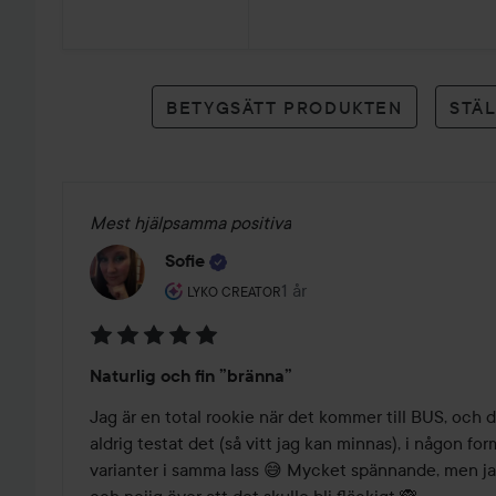
24
betyg
BETYGSÄTT PRODUKTEN
STÄ
Mest hjälpsamma positiva
Sofie
Användarens roll: Lyko Creator.
1 år
Inlägget skapades 1 år
LYKO CREATOR
Betyg:
Naturlig och fin ”bränna”
5
av
Jag är en total rookie när det kommer till BUS, och d
5
aldrig testat det (så vitt jag kan minnas), i någon fo
varianter i samma lass 😅 Mycket spännande, men jag 