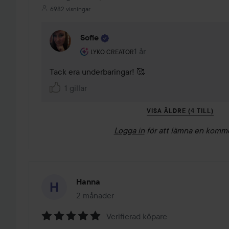
6982 visningar
Sofie
Användarens roll: Lyko Creator.
1 år
Kommentaren lades 1 år
LYKO CREATOR
Tack era underbaringar! 🥰
1 gillar
VISA ÄLDRE (4 TILL)
Logga in
för att lämna en komm
Hanna
2 månader
Inlägget skapades 2 månader
Verifierad köpare
Betyg: