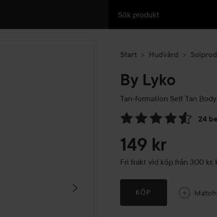
Start
Hudvård
Solprod
By Lyko
Tan-formation Self Tan Bod
24 b
Hoppa till Betyg & komment
149 kr
Fri frakt vid köp från 300 k
Match
KÖP