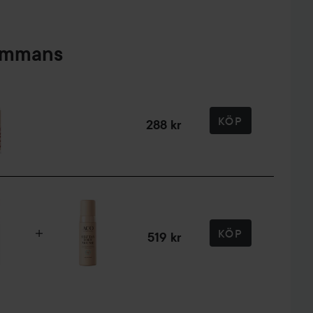
sammans
KÖP
288 kr
KÖP
519 kr