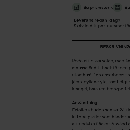
Se prishistorik
Bu
Leverans redan idag?
Skriv in ditt postnummer för
BESKRIVNING
Redo att dissa solen, men än
mousse är ditt hack för den 
utomhus! Den absorberas sna
jämn, gyllene yta, samtidigt 
krångel, bara ren bronzperfe
Användning:
Exfoliera huden senast 24 ti
in torra partier som händer,
att undvika fläckar. Använd 