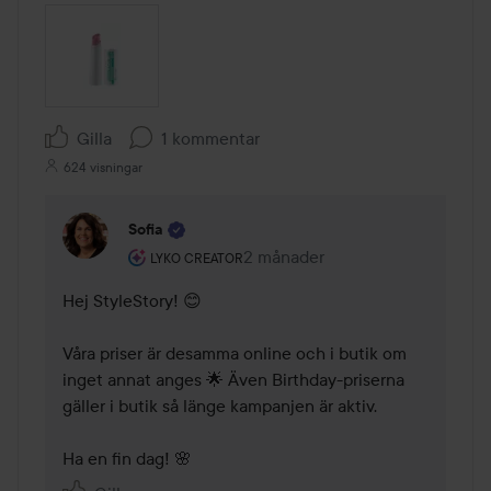
Gilla
1 kommentar
624 visningar
Sofia
Användarens roll: Lyko Creator.
2 månader
Kommentaren lades 2 månader
LYKO CREATOR
Hej StyleStory! 😊

Våra priser är desamma online och i butik om 
inget annat anges 🌟 Även Birthday-priserna 
gäller i butik så länge kampanjen är aktiv.

Ha en fin dag! 🌸