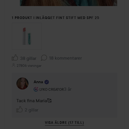
1 PRODUKT I INLÄGGET FINT STIFT MED SPF 25
18 kommentarer
38 gillar
27806 visningar
Anna
Användarens roll: Lyko Creator.
3 år
Kommentaren lades 3 år
LYKO CREATOR
Tack fina Maria🥰
2 gillar
VISA ÄLDRE (17 TILL)