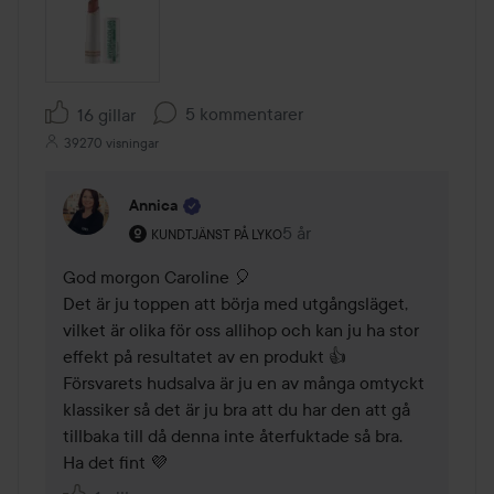
5 kommentarer
16 gillar
39270 visningar
Annica
Användarens roll: Kundtjänst på Lyko.
5 år
Kommentaren lades 5 år
KUNDTJÄNST PÅ LYKO
God morgon Caroline 🎈

Det är ju toppen att börja med utgångsläget, 
vilket är olika för oss allihop och kan ju ha stor 
effekt på resultatet av en produkt 👍 

Försvarets hudsalva är ju en av många omtyckt 
klassiker så det är ju bra att du har den att gå 
tillbaka till då denna inte återfuktade så bra.

Ha det fint 💜