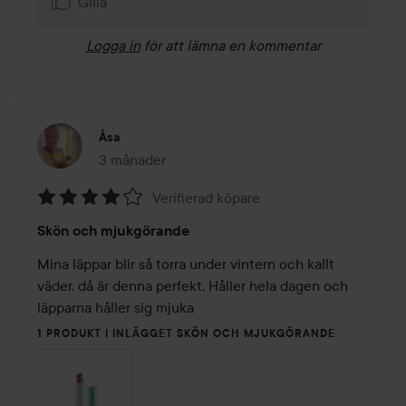
Gilla
Logga in
för att lämna en kommentar
Åsa
3 månader
Inlägget skapades 3 månader
Verifierad köpare
Betyg:
Skön och mjukgörande
4
av
Mina läppar blir så torra under vintern och kallt 
5
väder, då är denna perfekt. Håller hela dagen och 
läpparna håller sig mjuka
1 PRODUKT I INLÄGGET SKÖN OCH MJUKGÖRANDE