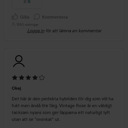
Gilla
Kommentera
1263 visningar
Logga in
för att lämna en kommentar
Betyg:
Okej
4
av
Det här är den perfekta hybriden för dig som vill ha 
5
fukt men ändå lite färg. Vintage Rose är en väldigt 
tacksam nyans som ger läpparna ett naturligt lyft 
utan att se "sminkat" ut.
