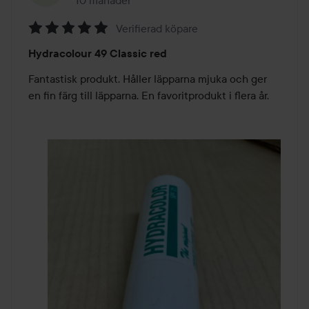
Inlägget skapades 10 månader
Verifierad köpare
Betyg:
Hydracolour 49 Classic red
5
av
Fantastisk produkt. Håller läpparna mjuka och ger 
5
en fin färg till läpparna. En favoritprodukt i flera år.