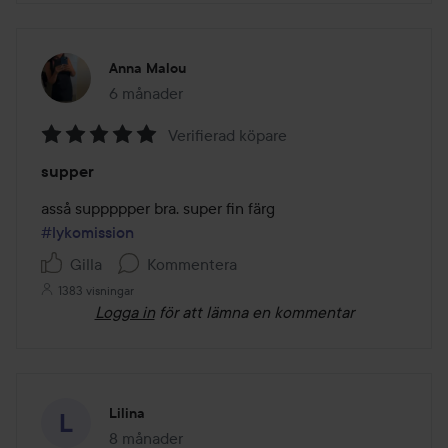
Anna Malou
6 månader
Inlägget skapades 6 månader
Verifierad köpare
Betyg:
supper
5
av
5
#lykomission
Gilla
Kommentera
1383 visningar
Logga in
för att lämna en kommentar
Lilina
8 månader
Inlägget skapades 8 månader