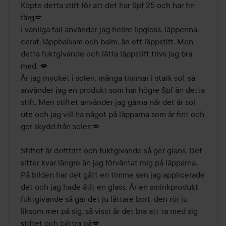
av
Köpte detta stift för att det har Spf 25 och har fin 
5
färg💋

I vanliga fall använder jag hellre lipgloss, läppenna, 
cerat, läppbalsam och balm, än ett läppstift. Men 
detta fuktgivande och lätta läppstift trivs jag bra 
med. 💋

Är jag mycket i solen, många timmar i stark sol, så 
använder jag en produkt som har högre Spf än detta 
stift. Men stiftet använder jag gärna när det är sol 
ute och jag vill ha något på läpparna som är fint och 
ger skydd från solen💋

Stiftet är doftfritt och fuktgivande så ger glans. Det 
sitter kvar längre än jag förväntat mig på läpparna. 
På bilden har det gått en timme sen jag applicerade 
det och jag hade ätit en glass. Är en sminkprodukt 
fuktgivande så går det ju lättare bort, den rör ju 
liksom mer på sig, så visst är det bra att ta med sig 
stiftet och bättra på💋
