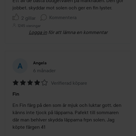
Ett av de bästa budgetvalen på marknaden. Den gör 
jobbet, skyddar mot solen och ger en fin lyster.
Kommentera
2 gillar
1245 visningar
Logga in
för att lämna en kommentar
Angela
6 månader
Inlägget skapades 6 månader
Verifierad köpare
Betyg:
Fin
4
av
En Fin färg på den som är mjuk och luktar gott, den 
5
känns inte tjock på läpparna. Pafekt till sommaren 
där man behlver skydda läpparna frpn solen, Jag 
köpte färgen 41