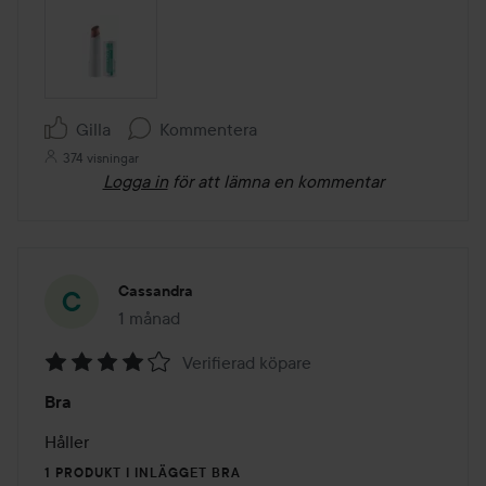
Gilla
Kommentera
374 visningar
Logga in
för att lämna en kommentar
Cassandra
1 månad
Inlägget skapades 1 månad
Verifierad köpare
Betyg:
Bra
4
av
Håller 
5
1 PRODUKT I INLÄGGET BRA