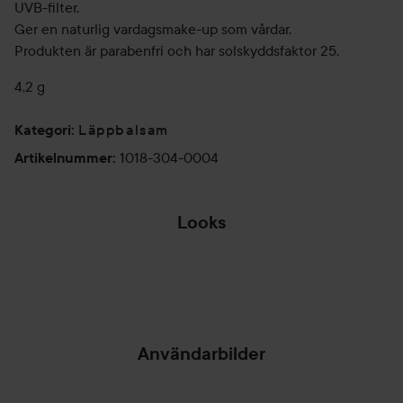
UVB-filter.
Ger en naturlig vardagsmake-up som vårdar.
Produkten är parabenfri och har solskyddsfaktor 25.
4,2 g
Läppbalsam
Kategori
:
1018-304-0004
Artikelnummer
:
Looks
😵‍💫TRÖÖÖÖÖTT
SO
LÖÖÖÖRDAG! 🥰
😵‍💫
FÄR
HOPPA ÖVER SEKTIONEN
Användarbilder