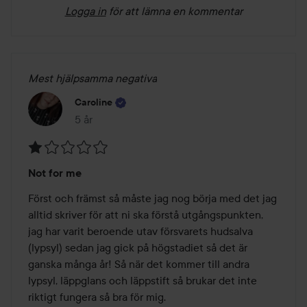
Logga in
för att lämna en kommentar
Mest hjälpsamma negativa
Caroline
5 år
Inlägget skapades 5 år
Betyg:
Not for me
1
av
Först och främst så måste jag nog börja med det jag 
5
alltid skriver för att ni ska förstå utgångspunkten, 
jag har varit beroende utav försvarets hudsalva 
(lypsyl) sedan jag gick på högstadiet så det är 
ganska många år! Så när det kommer till andra 
lypsyl, läppglans och läppstift så brukar det inte 
riktigt fungera så bra för mig. 
