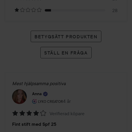
betyg
28
BETYGSÄTT PRODUKTEN
STÄLL EN FRÅGA
Mest hjälpsamma positiva
Anna
Användarens roll: Lyko Creator.
4 år
Inlägget skapades 4 år
LYKO CREATOR
Verifierad köpare
Betyg:
Fint stift med Spf 25
4