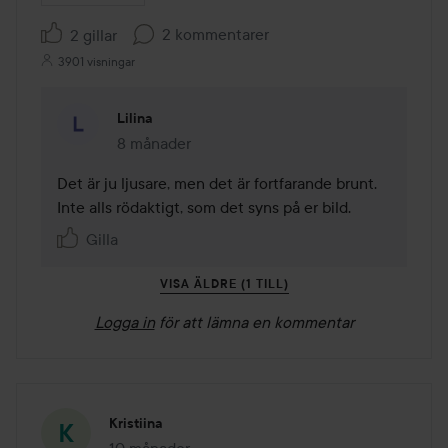
2 kommentarer
2 gillar
3901 visningar
Lilina
8 månader
Kommentaren lades 8 månader
Det är ju ljusare, men det är fortfarande brunt. 
Inte alls rödaktigt, som det syns på er bild.
Gilla
VISA ÄLDRE (1 TILL)
Logga in
för att lämna en kommentar
Kristiina
10 månader