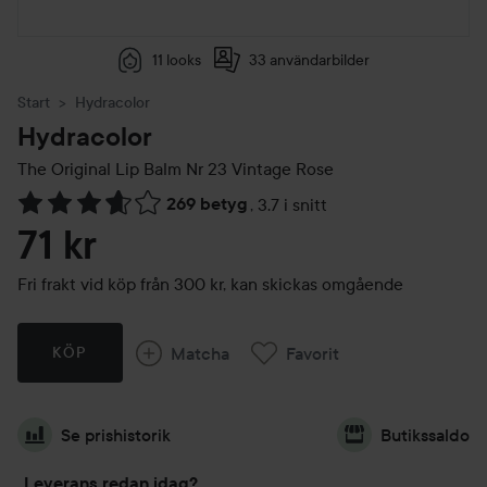
11 looks
33 användarbilder
Start
Hydracolor
Hydracolor
The Original Lip Balm
Nr 23 Vintage Rose
269 betyg
,
3.7 i snitt
Hoppa till Betyg & kommentarer
71 kr
Fri frakt vid köp från 300 kr, kan skickas omgående
Matcha
Favorit
KÖP
Se prishistorik
Butikssaldo
Leverans redan idag?