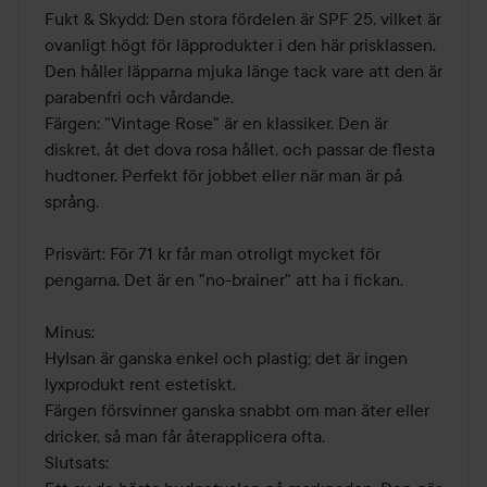
Fukt & Skydd: Den stora fördelen är SPF 25, vilket är 
ovanligt högt för läpprodukter i den här prisklassen. 
Den håller läpparna mjuka länge tack vare att den är 
parabenfri och vårdande.

Färgen: "Vintage Rose" är en klassiker. Den är 
diskret, åt det dova rosa hållet, och passar de flesta 
hudtoner. Perfekt för jobbet eller när man är på 
språng.

Prisvärt: För 71 kr får man otroligt mycket för 
pengarna. Det är en "no-brainer" att ha i fickan.

Minus:

Hylsan är ganska enkel och plastig; det är ingen 
lyxprodukt rent estetiskt.

Färgen försvinner ganska snabbt om man äter eller 
dricker, så man får återapplicera ofta.

Slutsats:
