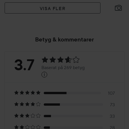
VISA FLER
Betyg & kommentarer
Betyg:
3.7
Baserat på 269 betyg
i
3.7
Baserat
på
107
73
269
33
28