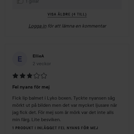
1 gillar
VISA ÄLDRE (4 TILL)
Logga in
för att lämna en kommentar
EllieA
2 veckor
Inlägget skapades 2 veckor
Betyg:
Fel nyans för mej
3
av
Fick lip balmet i Lyko boxen. Tyckte nyansen såg 
5
mörkt ut på bilden men det var mycket ljusare när 
jag fick det. För mej som är mörk var det inte alls 
min färg. Lite besviken.
1 PRODUKT I INLÄGGET FEL NYANS FÖR MEJ