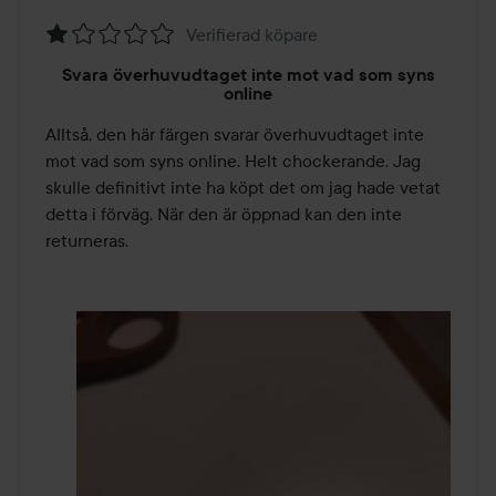
Verifierad köpare
Betyg:
Svara överhuvudtaget inte mot vad som syns
1
online
av
Alltså, den här färgen svarar överhuvudtaget inte 
5
mot vad som syns online. Helt chockerande. Jag 
skulle definitivt inte ha köpt det om jag hade vetat 
detta i förväg. När den är öppnad kan den inte 
returneras.