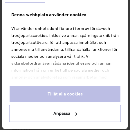
läppfärg.

Denna webbplats använder cookies
Men varför parfymera dom? 
Vi använder enhetsidentifierare i form av första-och
tredjepartscookies, inklusive annan spårningsteknik från
tredjepartsutövare, för att anpassa innehållet och
annonserna till användarna, tillhandahålla funktioner för
sociala medier och analysera vår trafik. Vi
vidarebefordrar även sådana identifierare och annan
information från din enhet till de sociala medier och
annons- och analysföretag som vi samarbetar med.
Dessa kan i sin tur kombinera informationen med annan
information som du har tillhandahållit eller som de har
Tillåt alla cookies
samlat in när du har använt deras tjänster. Du godkänner
våra cookies vid fortsatt användande av vår webbplats.
För information om hur du kan ändra inställningarna för
Anpassa
cookies, se vår
Cookie Policy
1 PRODUKT I INLÄGGET KANONBRA VARDAGSFÄRGER
MED FUKT