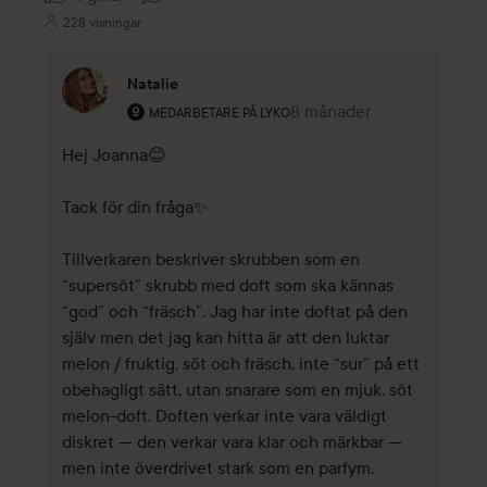
228 visningar
Natalie
Användarens roll: Medarbetare på Lyko.
8 månader
Kommentaren lades 8 må
MEDARBETARE PÅ LYKO
Hej Joanna😊

Tack för din fråga✨

Tillverkaren beskriver skrubben som en 
“supersöt” skrubb med doft som ska kännas 
“god” och “fräsch”. Jag har inte doftat på den 
själv men det jag kan hitta är att den luktar 
melon / fruktig, söt och fräsch, inte “sur” på ett 
obehagligt sätt, utan snarare som en mjuk, söt 
melon-doft. Doften verkar inte vara väldigt 
diskret — den verkar vara klar och märkbar — 
men inte överdrivet stark som en parfym.
