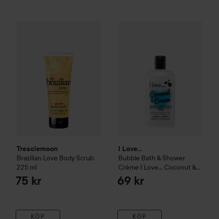
Treaclemoon
Brazilian Love Body Scrub
I Love...
Bubble Bath & Showe
225 ml
75 kr
Treaclemoon
I Love...
Brazilian Love Body Scrub
Bubble Bath & Shower
225 ml
Crème
I Love…
Coconut &
Cream
75 kr
69 kr
KÖP
KÖP