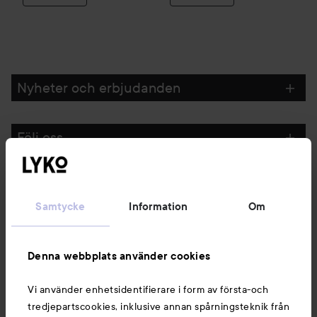
Nyheter och erbjudanden
Följ oss
Kundservice
Samtycke
Information
Om
Information
Denna webbplats använder cookies
Du kanske också gillar
Vi använder enhetsidentifierare i form av första-och
tredjepartscookies, inklusive annan spårningsteknik från