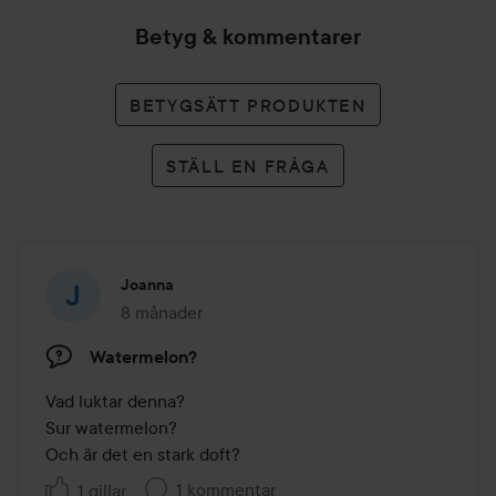
Betyg & kommentarer
BETYGSÄTT PRODUKTEN
STÄLL EN FRÅGA
Joanna
8 månader
Inlägget skapades 8 månader
Watermelon?
Vad luktar denna?

Sur watermelon?

Och är det en stark doft?
1 kommentar
1 gillar