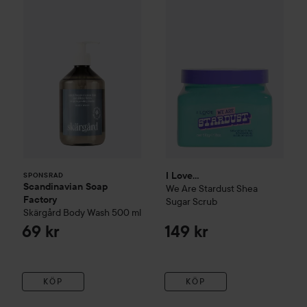
Scandinavian Soap Factory
I Love...
Skärgård
We Are Stardust Shea
Body Wash
500
SPONSRAD
I Love...
SPONSRAD
Scandinavian Soap
We Are Stardust Shea
Factory
Sugar Scrub
Skärgård
Body Wash
500 ml
69 kr
149 kr
KÖP
KÖP