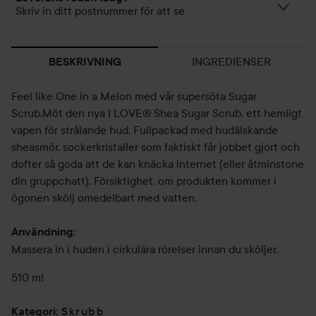
Skriv in ditt postnummer för att se
INGREDIENSER
BESKRIVNING
Feel like One in a Melon med vår supersöta Sugar
Scrub.Möt den nya I LOVE® Shea Sugar Scrub, ett hemligt
vapen för strålande hud. Fullpackad med hudälskande
sheasmör, sockerkristaller som faktiskt får jobbet gjort och
dofter så goda att de kan knäcka internet (eller åtminstone
din gruppchatt).​ Försiktighet, om produkten kommer i
ögonen skölj omedelbart med vatten.
Användning:
Massera in i huden i cirkulära rörelser innan du sköljer.
510 ml
Skrubb
Kategori
: