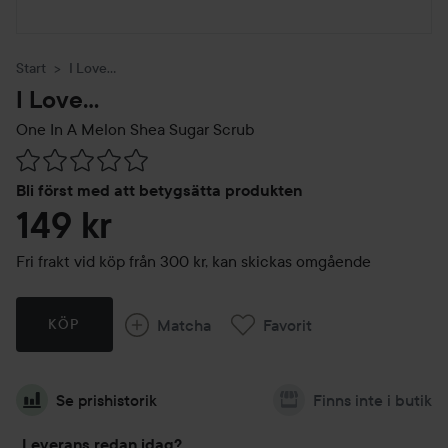
Start
I Love...
I Love...
One In A Melon Shea Sugar Scrub
Hoppa till Betyg & kommentarer
Bli först med att betygsätta produkten
149 kr
Fri frakt vid köp från 300 kr, kan skickas omgående
Matcha
Favorit
KÖP
Se prishistorik
Finns inte i butik
Leverans redan idag?