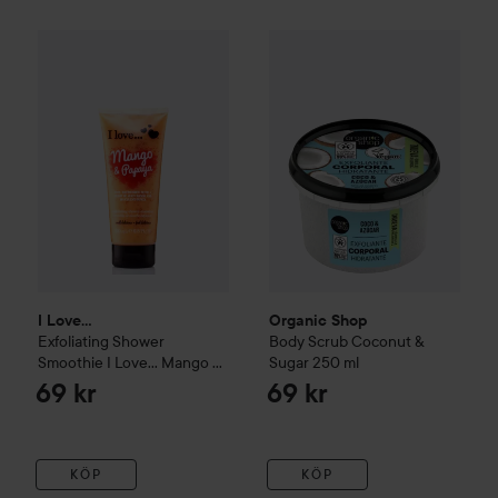
I Love...
Exfoliating Shower Smoothie
Organic Shop
I Love… Mango & Papa
Body Scrub Coc
I Love...
Organic Shop
Exfoliating Shower
Body Scrub Coconut &
Smoothie
I Love… Mango &
Sugar
250 ml
Papaya
200 ml
69 kr
69 kr
KÖP
KÖP