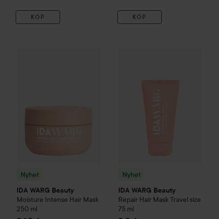
KÖP
KÖP
Nyhet
IDA WARG Beauty
Moisture
Nyhet
Intense Hair Mask
IDA WARG Beauty
250 ml
Repai
2
Nyhet
Nyhet
IDA WARG Beauty
IDA WARG Beauty
Moisture
Intense Hair Mask
Repair
Hair Mask Travel size
250 ml
75 ml