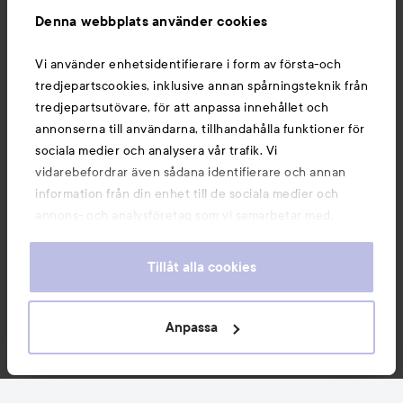
Denna webbplats använder cookies
Du kanske också gillar
Vi använder enhetsidentifierare i form av första-och
tredjepartscookies, inklusive annan spårningsteknik från
tredjepartsutövare, för att anpassa innehållet och
annonserna till användarna, tillhandahålla funktioner för
sociala medier och analysera vår trafik. Vi
vidarebefordrar även sådana identifierare och annan
information från din enhet till de sociala medier och
annons- och analysföretag som vi samarbetar med.
Dessa kan i sin tur kombinera informationen med annan
information som du har tillhandahållit eller som de har
Tillåt alla cookies
samlat in när du har använt deras tjänster. Du godkänner
våra cookies vid fortsatt användande av vår webbplats.
Copyright 2026
För information om hur du kan ändra inställningarna för
Anpassa
E-handel av Avensia
cookies, se vår
Cookie Policy