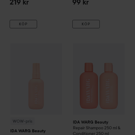
219 kr
99 kr
KÖP
KÖP
83 kr
WOW-pris
IDA WARG Beauty
Repair
Hair Serum
100 ml
IDA WARG Beauty
Repair
Sham
Rekommendera
WOW-pris
IDA WARG Beauty
Repair
Shampoo 250 ml &
IDA WARG Beauty
Conditioner 250 ml