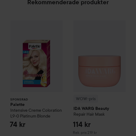
Rekommenderade produkter
Palette
Intensive Creme Coloration
L9-0 Platinum 
WOW-pris
IDA WARG Beauty
R
SPONSRAD
WOW-pris
SPONSRAD
Palette
IDA WARG Beauty
Intensive Creme Coloration
Repair
Hair Mask
L9-0 Platinum Blonde
74 kr
114 kr
Rekommenderat pris 219 kr
Rek. pris 219 kr