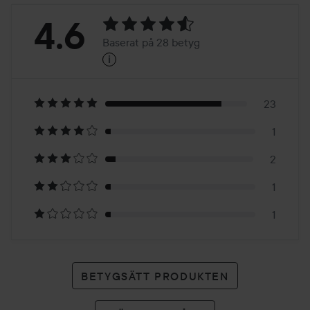
Betyg:
4.6
Baserat på 28 betyg
i
4.6
Baserat
på
23
1
28
2
betyg
1
1
BETYGSÄTT PRODUKTEN