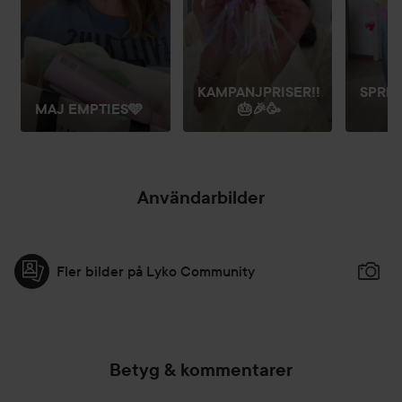
KAMPANJPRISER!!
SPRIN
MAJ EMPTIES🩵
🎂🎉🥳
Användarbilder
Fler bilder på Lyko Community
Betyg & kommentarer