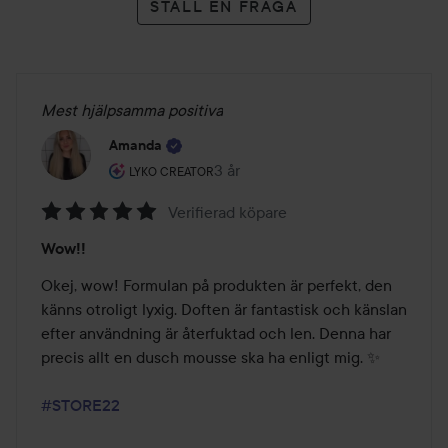
STÄLL EN FRÅGA
Mest hjälpsamma positiva
Amanda
Användarens roll: Lyko Creator.
3 år
Inlägget skapades 3 år
LYKO CREATOR
Verifierad köpare
Betyg:
Wow!!
5
av
Okej, wow! Formulan på produkten är perfekt, den 
5
känns otroligt lyxig. Doften är fantastisk och känslan 
efter användning är återfuktad och len. Denna har 
precis allt en dusch mousse ska ha enligt mig. ✨ 

#STORE22