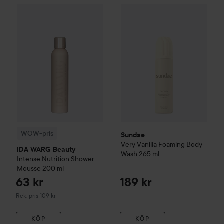
Sundae
Very Vanilla Foaming
WOW-pris
IDA WARG Beauty
Intense Nutrition
Shower Mous
WOW-pris
Sundae
Very Vanilla Foaming Body
IDA WARG Beauty
Wash
265 ml
Intense Nutrition
Shower
Mousse
200 ml
63 kr
189 kr
Rekommenderat pris 109 kr
Rek. pris 109 kr
KÖP
KÖP