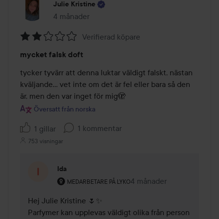
Julie Kristine
4 månader
Inlägget skapades 4 månader
Verifierad köpare
Betyg:
mycket falsk doft
2
av
tycker tyvärr att denna luktar väldigt falskt, nästan 
5
kväljande... vet inte om det är fel eller bara så den 
är, men den var inget för mig🫣
Översatt från norska
1 kommentar
1 gillar
753 visningar
Ida
Användarens roll: Medarbetare på Lyko.
4 månader
Kommentaren lades 4 må
MEDARBETARE PÅ LYKO
Hej Julie Kristine 🌷✨ 

Parfymer kan upplevas väldigt olika från person 