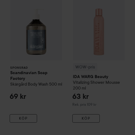
WOW-pris
SPONSRAD
Scandinavian Soap
IDA WARG Beauty
Factory
Vitalizing
Shower Mousse
Skärgård
Body Wash
500 ml
200 ml
69 kr
63 kr
Rekommenderat pris 109 kr
Rek. pris 109 kr
KÖP
KÖP