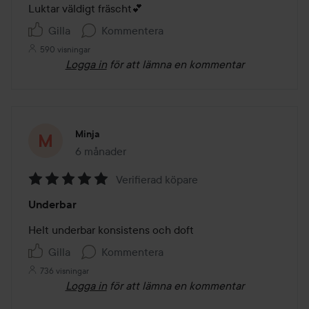
av
Luktar väldigt fräscht💕
5
Gilla
Kommentera
590 visningar
Logga in
för att lämna en kommentar
Minja
6 månader
Inlägget skapades 6 månader
Verifierad köpare
Betyg:
Underbar
5
av
Helt underbar konsistens och doft
5
Gilla
Kommentera
736 visningar
Logga in
för att lämna en kommentar