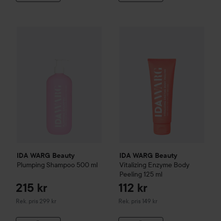
215 kr
IDA WARG Beauty
Plumping
Shampoo
IDA WARG Beauty
500 ml
Vitalizing
E
Rekommenderat pris 299 kr
IDA WARG Beauty
IDA WARG Beauty
Plumping
Shampoo
500 ml
Vitalizing
Enzyme Body
Peeling
125 ml
215 kr
112 kr
Rekommenderat pris 299 kr
Rekommenderat pris 149 kr
Rek. pris 299 kr
Rek. pris 149 kr