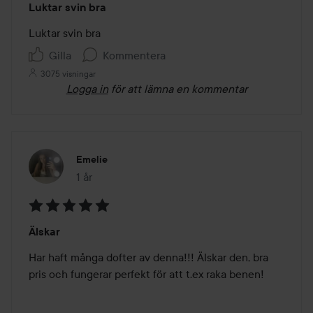
Luktar svin bra
5
av
Luktar svin bra 
5
Gilla
Kommentera
3075 visningar
Logga in
för att lämna en kommentar
Emelie
1 år
Inlägget skapades 1 år
Betyg:
Älskar
5
av
Har haft många dofter av denna!!! Älskar den, bra 
5
pris och fungerar perfekt för att t.ex raka benen! 