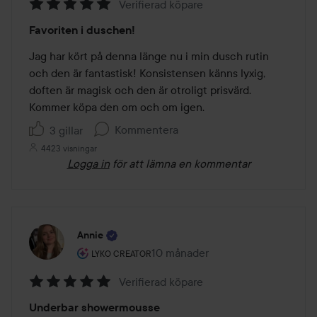
Verifierad köpare
Betyg:
Favoriten i duschen!
5
av
Jag har kört på denna länge nu i min dusch rutin 
5
och den är fantastisk! Konsistensen känns lyxig, 
doften är magisk och den är otroligt prisvärd. 
Kommer köpa den om och om igen.
Kommentera
3 gillar
4423 visningar
Logga in
för att lämna en kommentar
Annie
Användarens roll: Lyko Creator.
10 månader
Inlägget skapades 10 månader
LYKO CREATOR
Verifierad köpare
Betyg:
Underbar showermousse
5