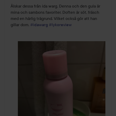
av
Älskar dessa från ida warg. Denna och den gula är 
5
mina och sambons favoriter. Doften är söt, fräsch 
med en härlig trägrund. Vilket också gör att han 
gillar dom. 
#idawarg
#lykoreview