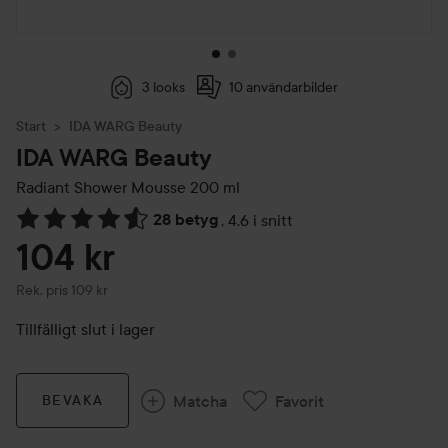
3 looks
10 användarbilder
Start
IDA WARG Beauty
IDA WARG Beauty
Radiant Shower Mousse
200 ml
28 betyg
,
4.6 i snitt
Hoppa till Betyg & kommentarer
104 kr
Rekommenderat pris 109 kr
Rek. pris 109 kr
Tillfälligt slut i lager
Matcha
Favorit
BEVAKA