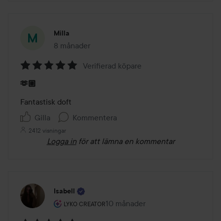
Milla
8 månader
Inlägget skapades 8 månader
Verifierad köpare
Betyg:
🫶🏼
5
av
Fantastisk doft
5
Gilla
Kommentera
2412 visningar
Logga in
för att lämna en kommentar
Isabell
Användarens roll: Lyko Creator.
10 månader
Inlägget skapades 10 månader
LYKO CREATOR