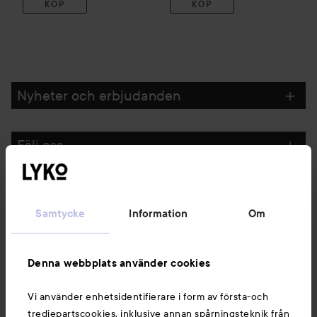
KÖP
KÖP
Nyheter och erbjudanden
Följ oss
Kundservice
Samtycke
Information
Om
Information
Denna webbplats använder cookies
Du kanske också gillar
Vi använder enhetsidentifierare i form av första-och
tredjepartscookies, inklusive annan spårningsteknik från