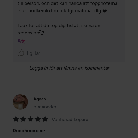
till person, och det kan hända att toppnoterna 
eller hudkemin inte riktigt matchar dig ❤️ 

Tack för att du tog dig tid att skriva en 
recension🥰
1 gillar
Logga in
för att lämna en kommentar
Agnes
5 månader
Inlägget skapades 5 månader
Verifierad köpare
Betyg:
Duschmousse
5