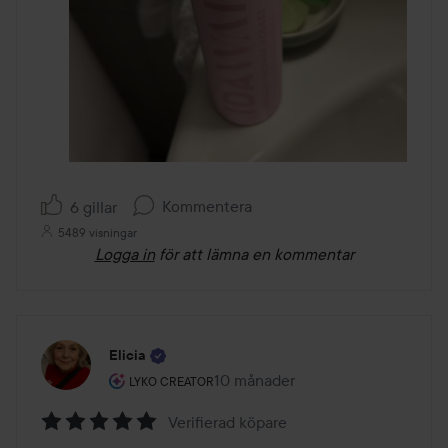
Kommentera
6 gillar
5489 visningar
Logga in
för att lämna en kommentar
Elicia
Användarens roll: Lyko Creator.
10 månader
Inlägget skapades 10 månader
LYKO CREATOR
Verifierad köpare
Betyg: