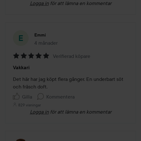
Logga in
för att lämna en kommentar
Emmi
4 månader
Inlägget skapades 4 månader
Verifierad köpare
Betyg:
Vakkari
5
av
Det här har jag köpt flera gånger. En underbart söt 
5
och fräsch doft.
Gilla
Kommentera
829 visningar
Logga in
för att lämna en kommentar