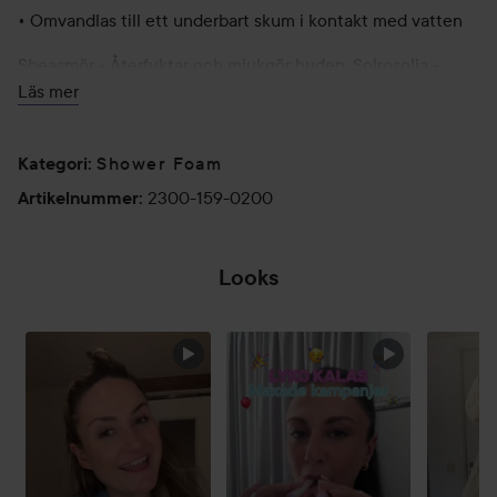
• Omvandlas till ett underbart skum i kontakt med vatten
Sheasmör - Återfuktar och mjukgör huden. Solrosolja -
Hjälper till att behålla hudens fuktbalans. Linneaextrakt -
Läs mer
Har lugnande och mjukgörande egenskaper.
Duschmoussen är en del av Plumping-serien.
Shower Foam
Kategori
:
2300-159-0200
Artikelnummer
:
Användning:
Looks
Massera in, löddra och skölj
200 ml
HOPPA ÖVER SEKTIONEN