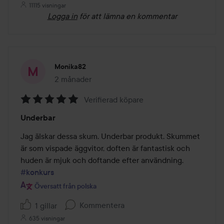
11115 visningar
Logga in
för att lämna en kommentar
Monika82
2 månader
Inlägget skapades 2 månader
Verifierad köpare
Betyg:
Underbar
5
av
Jag älskar dessa skum. Underbar produkt. Skummet 
5
är som vispade äggvitor, doften är fantastisk och 
huden är mjuk och doftande efter användning. 
#konkurs
Översatt från polska
Kommentera
1 gillar
635 visningar