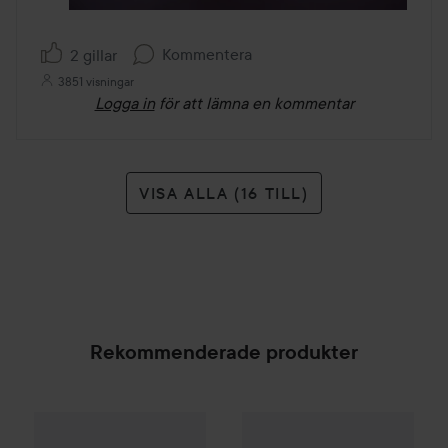
Kommentera
2 gillar
3851 visningar
Logga in
för att lämna en kommentar
VISA ALLA (16 TILL)
Rekommenderade produkter
Scandinavian Soap Factory
Skärgård
Body Wash
500
WOW-pris
IDA WARG Beauty
V
SPONSRAD