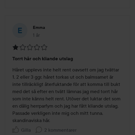
Emma
1 år
Inlägget skapades 1 år
Betyg:
Torrt hår och kliande utslag
1
av
Håret upplevs inte helt rent oavsett om jag tvättar 
5
1, 2 eller 3 ggr, håret torkas ut och balmsamet är 
inte tillräckligt återfuktande för att komma till bukt 
med det så efter en tvätt lämnas jag med torrt hår 
som inte känns helt rent. Utöver det luktar det som 
en dålig herrparfym och jag har fått kliande utslag. 
Passade verkligen inte mig och mitt tunna, 
skandinaviska hår.  
Gilla
2 kommentarer