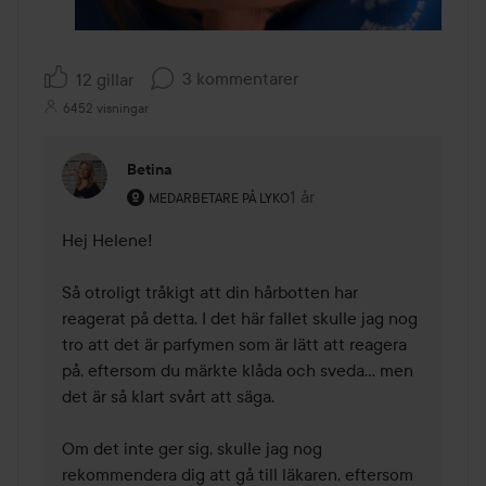
3 kommentarer
12 gillar
6452 visningar
Betina
Användarens roll: Medarbetare på Lyko.
1 år
Kommentaren lades 1 år
MEDARBETARE PÅ LYKO
Hej Helene!

Så otroligt tråkigt att din hårbotten har 
reagerat på detta. I det här fallet skulle jag nog 
tro att det är parfymen som är lätt att reagera 
på, eftersom du märkte klåda och sveda... men 
det är så klart svårt att säga.

Om det inte ger sig, skulle jag nog 
rekommendera dig att gå till läkaren, eftersom 