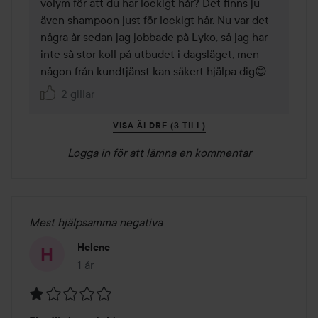
volym för att du har lockigt hår? Det finns ju 
även shampoon just för lockigt hår. Nu var det 
några år sedan jag jobbade på Lyko, så jag har 
inte så stor koll på utbudet i dagsläget, men 
någon från kundtjänst kan säkert hjälpa dig😊
2 gillar
VISA ÄLDRE (3 TILL)
Logga in
för att lämna en kommentar
Mest hjälpsamma negativa
Helene
1 år
Inlägget skapades 1 år
Betyg: