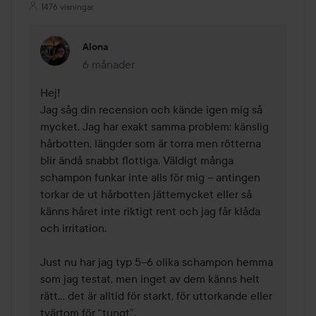
1476 visningar
Alona
6 månader
Kommentaren lades 6 månader
Hej!

Jag såg din recension och kände igen mig så 
mycket. Jag har exakt samma problem: känslig 
hårbotten, längder som är torra men rötterna 
blir ändå snabbt flottiga. Väldigt många 
schampon funkar inte alls för mig – antingen 
torkar de ut hårbotten jättemycket eller så 
känns håret inte riktigt rent och jag får klåda 
och irritation.

Just nu har jag typ 5–6 olika schampon hemma 
som jag testat, men inget av dem känns helt 
rätt… det är alltid för starkt, för uttorkande eller 
tvärtom för “tungt”.
