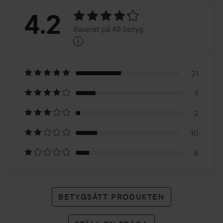
Betyg:
4.2
Baserat på 48 betyg
i
4.2
Baserat
på
21
9
48
2
betyg
10
6
BETYGSÄTT PRODUKTEN