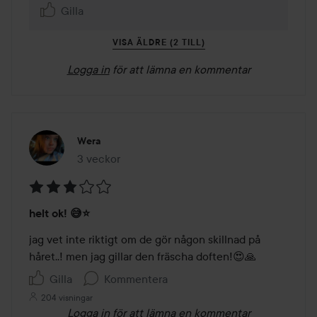
Gilla
VISA ÄLDRE (2 TILL)
Logga in
för att lämna en kommentar
Wera
3 veckor
Inlägget skapades 3 veckor
Betyg:
helt ok! 😅⭐️
3
av
jag vet inte riktigt om de gör någon skillnad på 
5
håret..! men jag gillar den fräscha doften!😍🙏
Gilla
Kommentera
204 visningar
Logga in
för att lämna en kommentar