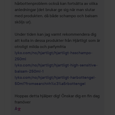
hårbottenproblem också kan fortsätta av olika 
anledningar (det brukar ge sig när man slutar 
med produkten, då både schampo och balsam 
sköljs ur).

Under tiden kan jag varmt rekommendera dig 
att kolla in dessa produkter från Hjärtligt som är 
lyko.com/no/hjartligt/hjartligt-hsschampo-
250ml
lyko.com/no/hjartligt/hjartligt-high-sensitive-
balsam-250ml-1
lyko.com/no/hjartligt/hjartligt-harbottengel-
50ml?fromsearch=h%c3%a5rbottengel
Hoppas detta hjälper dig! Önskar dig en fin dag 