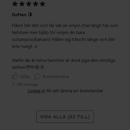
Betyg:
Doften 🍋
5
av
Håret blir lätt och får väl ok volym (har långt hår och 
5
behöver mer hjälp för volym än bara 
schampoo/balsam) Håller sig fräscht länge och blir 
inte tungt ☺️

Varför de är mina favoriter är dock pga den otroliga 
doften🥹🫶🏼🍋
Gilla
Kommentera
1185 visningar
Logga in
för att lämna en kommentar
VISA ALLA (32 TILL)