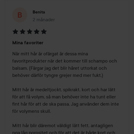
Benita
2 månader
Inlägget skapades 2 månader
Betyg:
Mina favoriter
5
av
När mitt hår är ofärgat är dessa mina 
5
favoritprodukter när det kommer till schampo och 
balsam. (Färgar jag det blir håret uttorkat och 
behöver därför tyngre grejer med mer fukt.) 

Mitt hår är medeltjockt, spikrakt, kort och har lätt 
för att få volym, så man behöver inte ha tunt eller 
fint hår för att de ska passa. Jag använder dem inte 
för volymens skull.

Mitt hår blir däremot väldigt lätt fett, antagligen 
pga låg porositet och för att det är både kort och 