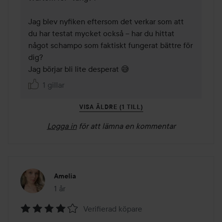
Jag blev nyfiken eftersom det verkar som att 
du har testat mycket också – har du hittat 
något schampo som faktiskt fungerat bättre för 
dig?

1 gillar
VISA ÄLDRE (1 TILL)
Logga in
för att lämna en kommentar
Amelia
1 år
Inlägget skapades 1 år
Verifierad köpare
Betyg: