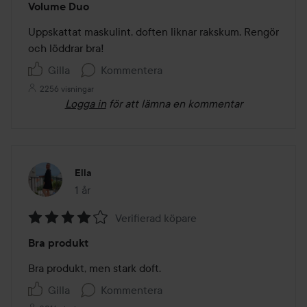
Volume Duo
4
av
Uppskattat maskulint, doften liknar rakskum. Rengör 
5
och löddrar bra!
Gilla
Kommentera
2256 visningar
Logga in
för att lämna en kommentar
Ella
1 år
Inlägget skapades 1 år
Verifierad köpare
Betyg:
Bra produkt
4
av
Bra produkt, men stark doft.
5
Gilla
Kommentera