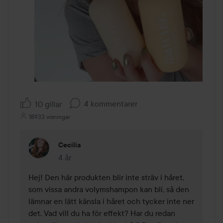
4 kommentarer
10 gillar
18933 visningar
Cecilia
4 år
Kommentaren lades 4 år
Hej! Den här produkten blir inte sträv i håret, 
som vissa andra volymshampon kan bli, så den 
lämnar en lätt känsla i håret och tycker inte ner 
det. Vad vill du ha för effekt? Har du redan 