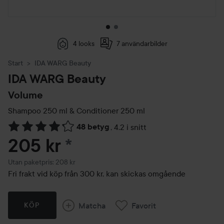
4 looks
7 användarbilder
Start
IDA WARG Beauty
IDA WARG Beauty
Volume
Shampoo 250 ml & Conditioner 250 ml
48 betyg
,
4.2 i snitt
Hoppa till Betyg & kommentarer
205 kr
*
Utan paketpris: 208 kr
Fri frakt vid köp från 300 kr, kan skickas omgående
Matcha
Favorit
KÖP