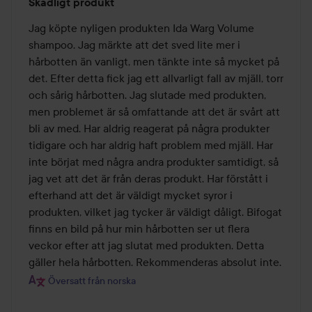
Skadligt produkt
1
av
Jag köpte nyligen produkten Ida Warg Volume 
5
shampoo. Jag märkte att det sved lite mer i 
hårbotten än vanligt, men tänkte inte så mycket på 
det. Efter detta fick jag ett allvarligt fall av mjäll, torr 
och sårig hårbotten. Jag slutade med produkten, 
men problemet är så omfattande att det är svårt att 
bli av med. Har aldrig reagerat på några produkter 
tidigare och har aldrig haft problem med mjäll. Har 
inte börjat med några andra produkter samtidigt, så 
jag vet att det är från deras produkt. Har förstått i 
efterhand att det är väldigt mycket syror i 
produkten, vilket jag tycker är väldigt dåligt. Bifogat 
finns en bild på hur min hårbotten ser ut flera 
veckor efter att jag slutat med produkten. Detta 
gäller hela hårbotten. Rekommenderas absolut inte.
Översatt från norska