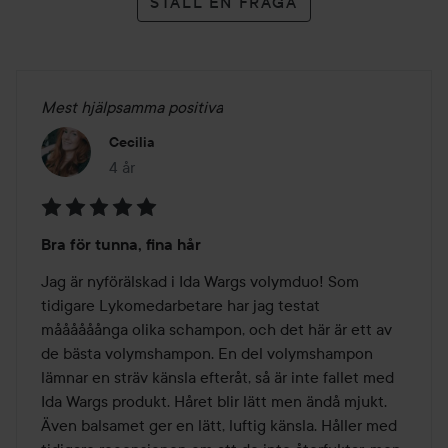
STÄLL EN FRÅGA
Mest hjälpsamma positiva
Cecilia
4 år
Inlägget skapades 4 år
Betyg:
Bra för tunna, fina hår
5
av
Jag är nyförälskad i Ida Wargs volymduo! Som 
5
tidigare Lykomedarbetare har jag testat 
måååååånga olika schampon, och det här är ett av 
de bästa volymshampon. En del volymshampon 
lämnar en sträv känsla efteråt, så är inte fallet med 
Ida Wargs produkt. Håret blir lätt men ändå mjukt. 
Även balsamet ger en lätt, luftig känsla. Håller med 