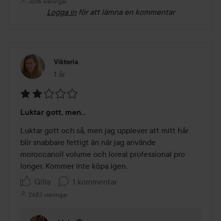
3016 visningar
Logga in
för att lämna en kommentar
Viktoria
1 år
Inlägget skapades 1 år
Betyg:
Luktar gott, men..
2
av
Luktar gott och så, men jag upplever att mitt hår 
5
blir snabbare fettigt än när jag använde 
moroccanoil volume och loreal professional pro 
longer. Kommer inte köpa igen. 
Gilla
1 kommentar
2683 visningar