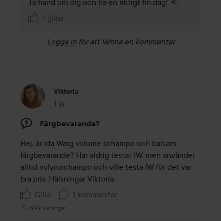
Ta hand om dig och ha en riktigt fin dag! 🌞 
1 gillar
Logga in
för att lämna en kommentar
Viktoria
1 år
Inlägget skapades 1 år
Färgbevarande?
Hej, är Ida Warg volume schampo och balsam 
färgbevarande? Har aldrig testat IW, men använder 
alltid volymschampo och ville testa IW för det var 
bra pris. Hälsningar Viktoria 
Gilla
1 kommentar
1999 visningar