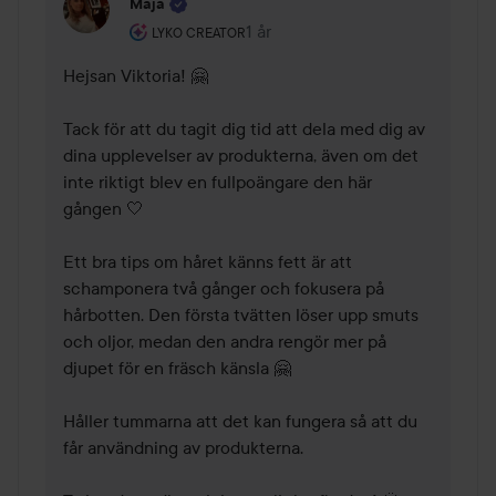
Maja
Användarens roll: Lyko Creator.
1 år
Kommentaren lades 1 år
LYKO CREATOR
Hejsan Viktoria! 🤗 

Tack för att du tagit dig tid att dela med dig av 
dina upplevelser av produkterna, även om det 
inte riktigt blev en fullpoängare den här 
gången 🤍 

Ett bra tips om håret känns fett är att 
schamponera två gånger och fokusera på 
hårbotten. Den första tvätten löser upp smuts 
och oljor, medan den andra rengör mer på 
djupet för en fräsch känsla 🤗 

Håller tummarna att det kan fungera så att du 
får användning av produkterna. 
