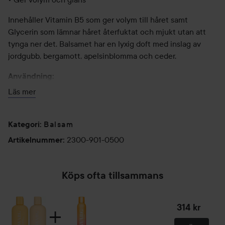
Innehåller Vitamin B5 som ger volym till håret samt
Glycerin som lämnar håret återfuktat och mjukt utan att
tynga ner det. Balsamet har en lyxig doft med inslag av
jordgubb, bergamott, apelsinblomma och ceder.
Användning:
Läs mer
Massera in i vått hår och låt verka i en minut. Skölj
noggrant.
Balsam
Kategori
:
250 ml
2300-901-0500
Artikelnummer
:
Shampoo
Ett volymgivande schampo lämpligt för tunt och fint hår.
Köps ofta tillsammans
• 100% Vegansk
314 kr
• Ger volym och glans