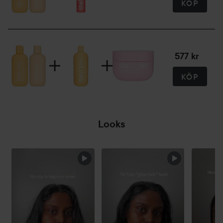
KÖP
• Exfolierar hårbotten försiktigt
Schampot är berikat med Vitamin B5 som ger volym till
håret samt Lactic Acid som försiktigt exfolierar hårbotten,
vilket gör detta schampo perfekt för hår som lätt blir fett.
577 kr
Innehåller även Glycerin som lämnar håret återfuktat och
mjukt utan att tynga ner det. Schampot har en lyxig doft
KÖP
med inslag av jordgubb, bergamott, apelsinblomma och
ceder.
Användning:
Looks
Massera in i vått hår, löddra och skölj sedan noga
250 ml
HOPPA ÖVER SEKTIONEN