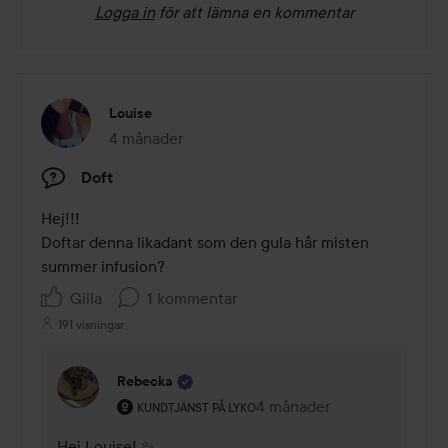
Logga in
för att lämna en kommentar
Louise
4 månader
Inlägget skapades 4 månader
Doft
Hej!!!

Doftar denna likadant som den gula hår misten 
summer infusion? 
Gilla
1 kommentar
191 visningar
Rebecka
Användarens roll: Kundtjänst på Lyko.
4 månader
Kommentaren lades 4 mån
KUNDTJÄNST PÅ LYKO
Hej Louise! ✨
