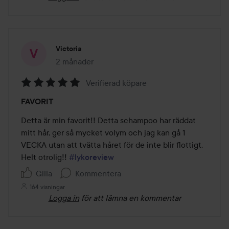
Victoria
2 månader
Inlägget skapades 2 månader
Verifierad köpare
Betyg:
FAVORIT
5
av
Detta är min favorit!! Detta schampoo har räddat 
5
mitt hår, ger så mycket volym och jag kan gå 1 
VECKA utan att tvätta håret för de inte blir flottigt. 
Helt otrolig!! 
#lykoreview
Gilla
Kommentera
164 visningar
Logga in
för att lämna en kommentar