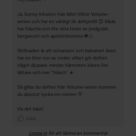
Ja, Sunny Infusion Hair Mist tillhör Volume-
serien och har en väldigt lik doftprofil 😊 Båda 
har fräscha och lite söta toner av jordgubb, 
bergamott och apelsinblomma 🍓🍊

Skillnaden är att schampot och balsamet även 
har en liten ton av ceder, vilket gör doften 
något djupare, medan hårmisten känns lite 
lättare och mer “fräsch” ☀️

Så gillar du doften från Volume-serien kommer 
du absolut tycka om misten 💛

Ha det bäst!
Gilla
Logga in
för att lämna en kommentar