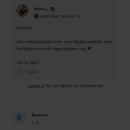
Maria L.
Användarens roll: Kundtjänst på Lyko.
1 år
Kommentaren lades 1 år
KUNDTJÄNST PÅ LYKO
Hejsan! 

Den marknadsförs inte som färgbevarande men 
ha färgbevarande egenskaper i sig 💗

Ha de bäst!
1 gillar
Logga in
för att lämna en kommentar
Beatrice
2 år
Inlägget skapades 2 år