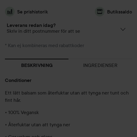
Se prishistorik
Butikssaldo
Leverans redan idag?
Skriv in ditt postnummer för att se
* Kan ej kombineras med rabattkoder
INGREDIENSER
BESKRIVNING
Conditioner
Ett lätt balsam som återfuktar utan att tynga ner tunt och
fint hår.
• 100% Vegansk
• Återfuktar utan att tynga ner
• Ger volym och glans