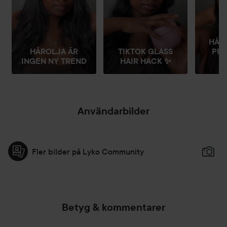
HÅRM
HÅROLJA ÄR
TIKTOK GLASS
PRE
INGEN NY TREND
HAIR HACK ✨
R
Användarbilder
Fler bilder på Lyko Community
Betyg & kommentarer