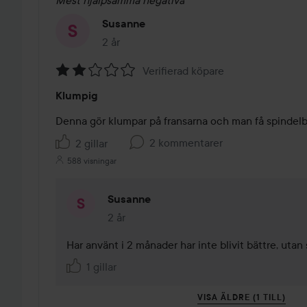
Mest hjälpsamma negativa
Susanne
2 år
Inlägget skapades 2 år
Verifierad köpare
Betyg:
Klumpig
2
av
5
2 kommentarer
2 gillar
588 visningar
Susanne
2 år
Kommentaren lades 2 år
Har använt i 2 månader har inte blivit bättre, utan
1 gillar
VISA ÄLDRE (1 TILL)