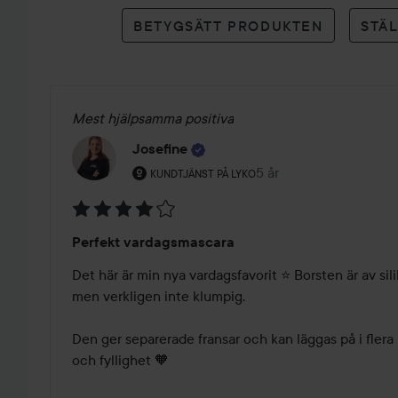
betyg
BETYGSÄTT PRODUKTEN
STÄ
Mest hjälpsamma positiva
Josefine
Användarens roll: Kundtjänst på Lyko.
5 år
Inlägget skapades 5 år
KUNDTJÄNST PÅ LYKO
Betyg:
Perfekt vardagsmascara
4
av
Det här är min nya vardagsfavorit ⭐ Borsten är av sili
5
men verkligen inte klumpig.

Den ger separerade fransar och kan läggas på i flera l
och fyllighet 🧡