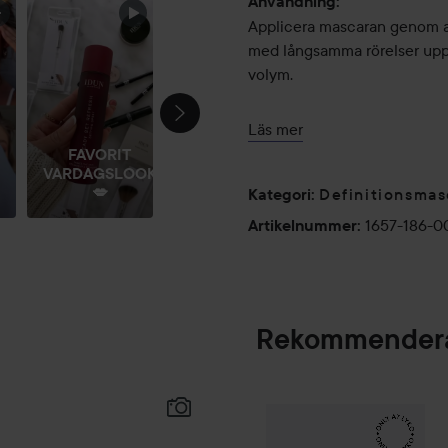
Användning:
Applicera mascaran genom att
med långsamma rörelser uppå
volym.
Tänk på miljön och återvinn
Läs mer
tillbaka när du återvinner I
FAVORIT
VARDAGSLOOK
💋
Definitionsmas
Kategori
:
1657-186-
Artikelnummer
:
Rekommendera
Make Up Store
Ma
SPONSRAD