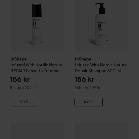
InShape
InShape
Infused With Nordic Nature
Infused With Nordic Nature
REPAIR Leave-In Treatment
Repair Shampoo
300 ml
Cream
100 ml
156 kr
156 kr
Rekommenderat pris 209 kr
Rekommenderat pris 209 kr
Rek. pris 209 kr
Rek. pris 209 kr
KÖP
KÖP
InShape
Infused With Nordic Nature
Joico
K-pak
REPAIR Leave-In Spray 
Color Therapy Lus