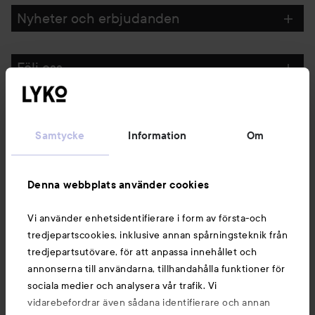
Nyheter och erbjudanden
Följ oss
Kundservice
Samtycke
Information
Om
Information
Denna webbplats använder cookies
Du kanske också gillar
Vi använder enhetsidentifierare i form av första-och
tredjepartscookies, inklusive annan spårningsteknik från
tredjepartsutövare, för att anpassa innehållet och
annonserna till användarna, tillhandahålla funktioner för
sociala medier och analysera vår trafik. Vi
vidarebefordrar även sådana identifierare och annan