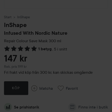
Start
InShape
InShape
Infused With Nordic Nature
Repair Colour Save Mask
300 ml
1 betyg
,
5 i snitt
Hoppa till Betyg & kommentarer
147 kr
Rekommenderat pris 199 kr
Rek. pris 199 kr
Fri frakt vid köp från 300 kr, kan skickas omgående
Matcha
Favorit
KÖP
Se prishistorik
Finns inte i butik