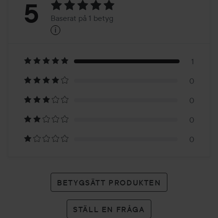
Betyg:
5
Baserat på 1 betyg
i
5
Baserat
på
1
0
1
0
betyg
0
0
BETYGSÄTT PRODUKTEN
STÄLL EN FRÅGA