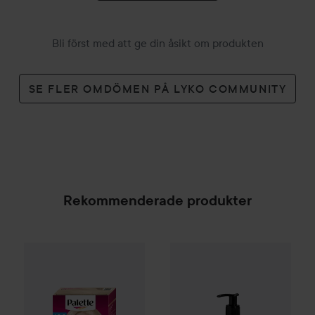
Bli först med att ge din åsikt om produkten
SE FLER OMDÖMEN PÅ LYKO COMMUNITY
Rekommenderade produkter
Palette
Intensive Creme Coloration
L9-0 Platinum 
InShape
Infused With Nordic 
SPONSRAD