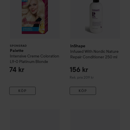
InShape
SPONSRAD
Palette
Infused With Nordic Nature
Intensive Creme Coloration
Repair Conditioner
250 ml
L9-0 Platinum Blonde
74 kr
156 kr
Rekommenderat pris 209 kr
Rek. pris 209 kr
KÖP
KÖP
InShape
Infused With Nordic Nature
InShape
REPAIR Leave-In Treat
Infused With Nordic 