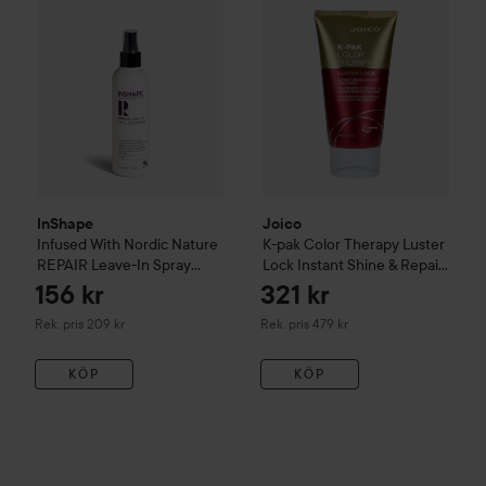
InShape
Joico
Infused With Nordic Nature
K-pak
Color Therapy Luster
REPAIR Leave-In Spray
Lock Instant Shine & Repair
Conditioner
200 ml
Treatment
156 kr
321 kr
Rekommenderat pris 209 kr
Rekommenderat pris 479 kr
Rek. pris 209 kr
Rek. pris 479 kr
KÖP
KÖP