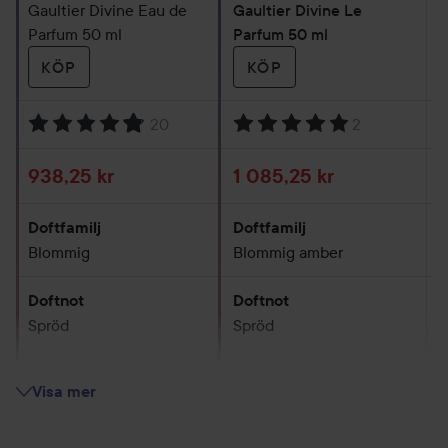
Gaultier Divine Eau de
Gaultier Divine Le
G
Parfum 50 ml
Parfum 50 ml
P
KÖP
KÖP
20
2
Betyg: 4.8. Baserat på 20 betyg
Betyg: 5. Baserat på 2 betyg
B
Reapris
Reapris
R
938,25 kr
1 085,25 kr
1
Doftfamilj
Doftfamilj
D
Blommig
Blommig amber
A
Doftnot
Doftnot
D
Spröd
Spröd
S
Humör
Humör
Visa mer
A sensual, evening
A charismatic, elegant
A
fragrance
aura
f