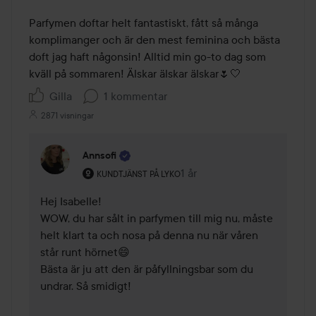
Parfymen doftar helt fantastiskt, fått så många 
komplimanger och är den mest feminina och bästa 
doft jag haft någonsin! Alltid min go-to dag som 
kväll på sommaren! Älskar älskar älskar🌷🤍
Gilla
1 kommentar
2871 visningar
Annsofi
Användarens roll: Kundtjänst på Lyko.
1 år
Kommentaren lades 1 år
KUNDTJÄNST PÅ LYKO
Hej Isabelle! 

WOW, du har sålt in parfymen till mig nu, måste 
helt klart ta och nosa på denna nu när våren 
står runt hörnet😄

Bästa är ju att den är påfyllningsbar som du 
undrar. Så smidigt! 
