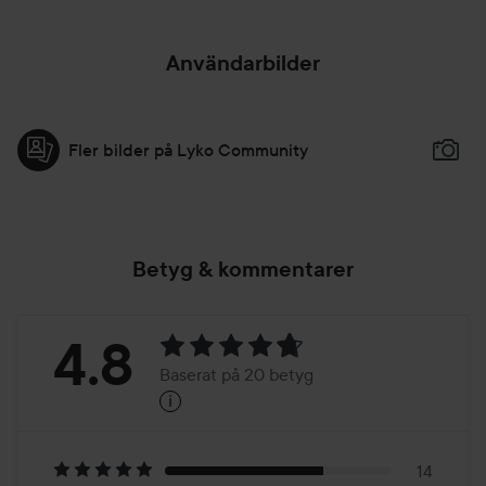
Användarbilder
Fler bilder på Lyko Community
Betyg & kommentarer
Betyg:
4.8
Baserat på 20 betyg
i
4.8
Baserat
14