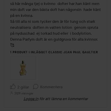
så här många tjej o kvinno  dofter har han känt men 
min doft var den bästa doft han någonsin  hade känt 
på en kvinna.

Så till alla ni som tycker den är för tung och stark 
neutralisera  doften m vatten lotion  genom spruta  
på nyduschad  ej torkad hud eller  i bodylotion.

Denna Parfym doft är en guldgruva för alla kvinnor.
🥰
1 PRODUKT I INLÄGGET CLASSIC JEAN PAUL GAULTIER
Kommentera
2 gillar
3129 visningar
Logga in
för att lämna en kommentar