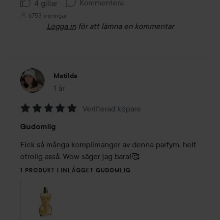
Kommentera
4 gillar
6753 visningar
Logga in
för att lämna en kommentar
Matilda
1 år
Inlägget skapades 1 år
Verifierad köpare
Betyg:
Gudomlig
5
av
Fick så många komplimanger av denna parfym, helt 
5
otrolig asså. Wow säger jag bara!🥰
1 PRODUKT I INLÄGGET GUDOMLIG