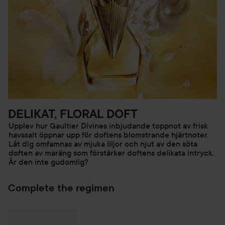
pulserar (t.ex. handleder, nacke, armbågsleder och
knäskålar).
50 ml
DELIKAT, FLORAL DOFT
Upplev hur Gaultier Divines inbjudande toppnot av frisk
havssalt öppnar upp för doftens blomstrande hjärtnoter.
Låt dig omfamnas av mjuka liljor och njut av den söta
doften av maräng som förstärker doftens delikata intryck.
Är den inte gudomlig?
Complete the regimen