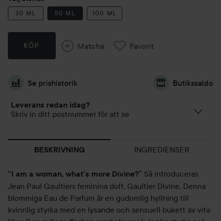
30 ML
50 ML
100 ML
Matcha
Favorit
KÖP
Se prishistorik
Butikssaldo
Leverans redan idag?
Skriv in ditt postnummer för att se
INGREDIENSER
BESKRIVNING
Så introduceras
“I am a woman, what’s more Divine?”
Jean Paul Gaultiers feminina doft, Gaultier Divine. Denna
blommiga Eau de Parfum är en gudomlig hyllning till
kvinnlig styrka med en lysande och sensuell bukett av vita