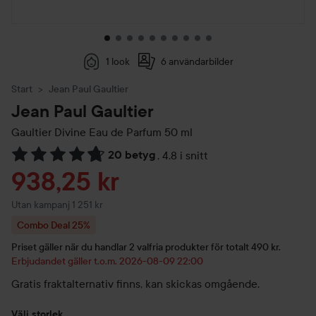
1 look
6 användarbilder
Start
Jean Paul Gaultier
Jean Paul Gaultier
Gaultier Divine Eau de Parfum
50 ml
20 betyg
,
4.8 i snitt
Hoppa till Betyg & kommentarer
Reapris
938,25 kr
Utan kampanj 1 251 kr
Combo Deal 25%
Priset gäller när du handlar 2 valfria produkter för totalt 490 kr.
Erbjudandet gäller t.o.m. 2026-08-09 22:00
Gratis fraktalternativ finns, kan skickas omgående.
Välj storlek