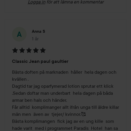
Logga in
för att lämna en kommentar
Anna S
1 år
Inlägget skapades 1 år
Betyg:
Classic Jean paul gaultier
5
av
Bästa doften på marknaden  håller  hela dagen och 
5
kvällen .

Dagtid tar jag oparfymerad lotion sprutar ett klick 
.Sedan doftar man underbart  hela dagen på båda 
armar ben hals och händer,

Får alltid  komplimanger allt ifrån unga till äldre killar 
män men  även av  tjejer/ kvinnor.🥰

Bästa komplimangen  fick jag av en ung kille  som 
hade varit  med i programmet Paradis  Hotel  han sa 