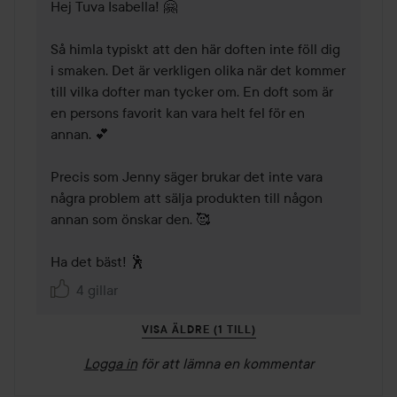
Hej Tuva Isabella! 🤗

Så himla typiskt att den här doften inte föll dig 
i smaken. Det är verkligen olika när det kommer 
till vilka dofter man tycker om. En doft som är 
en persons favorit kan vara helt fel för en 
annan. 💕 

Precis som Jenny säger brukar det inte vara 
några problem att sälja produkten till någon 
annan som önskar den. 🥰 

Ha det bäst! 🕺
4 gillar
VISA ÄLDRE (1 TILL)
Logga in
för att lämna en kommentar