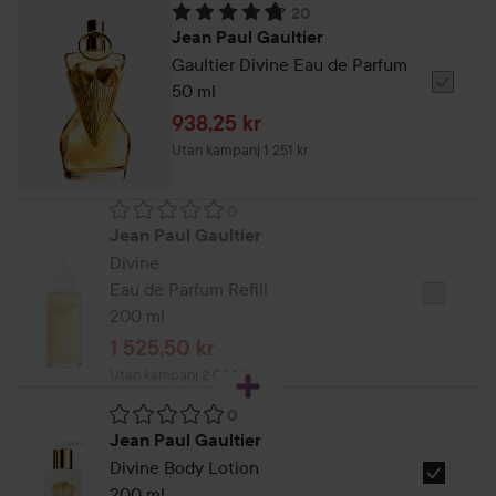
20
Betyg: 4.8. Baserat på 20 betyg
Jean Paul Gaultier
Gaultier Divine Eau de Parfum
50 ml
Välj
Jean
Reapris
938,25 kr
Paul
Utan kampanj 1 251 kr
Gaultier
Divine
0
Eau
Betyg: null. Baserat på 0 betyg
Jean Paul Gaultier
de
Divine
Parfum
Eau de Parfum Refill
Välj
Tester
200 ml
Jean
100ml
Reapris
1 525,50 kr
Paul
Utan kampanj 2 034 kr
Gaultier
Gaultier
0
Divine
Betyg: null. Baserat på 0 betyg
Jean Paul Gaultier
Eau
Divine Body Lotion
Välj
de
200 ml