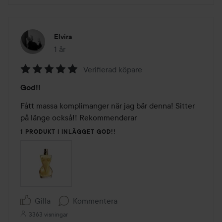
Elvira
1 år
Inlägget skapades 1 år
Verifierad köpare
Betyg:
God!!
5
av
Fått massa komplimanger när jag bär denna! Sitter 
5
på länge också!! Rekommenderar 
1 PRODUKT I INLÄGGET GOD!!
Gilla
Kommentera
3363 visningar