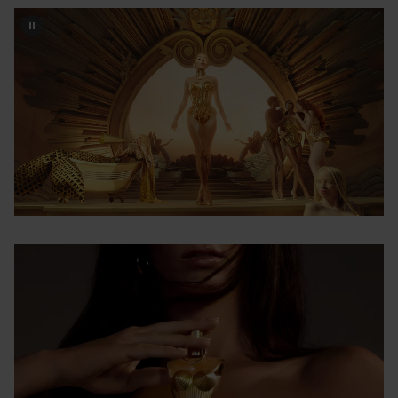
EN GYLLENE FLASKA
Den gyllene designen och glasets sensuella kurvor
reflekterar ljuset så vackert att till och med solen blir
avundsjuk! Den gnistrande flaskan är en hyllning till
modern femininitet och en lysande symbol för frihet.
Gaultier Divine Eau de Parfum är klädd i Jean Paul
Gaultiers ikoniska korsett, världsberömd för sin konformade
design. Flaskan utstrålar en speciell aura som kan lysa för
evigt eftersom både 50 och 100 ml-formaten är
påfyllningsbara. Genom att erbjuda påfyllningsbara flaskor
ger Jean Paul Gaultier möjlighet för användarna att
fortsätta njuta av denna gudomliga doft samtidigt som de
minskar sin påverkan på miljön. Det är en gest som speglar
en gemensam vilja att kombinera lyx med ansvarsfullhet.
Gaultier Divine Eau de Parfum har fångat hjärtan runt om i
världen och är en av de populäraste parfymerna för kvinnor
från Jean Paul Gaultier. Det är den perfekta presenten till