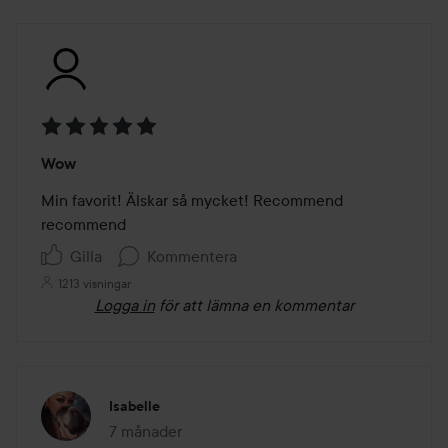
Betyg:
Wow
5
av
Min favorit! Älskar så mycket! Recommend 
5
recommend 
Gilla
Kommentera
1213 visningar
Logga in
för att lämna en kommentar
Isabelle
7 månader
Inlägget skapades 7 månader