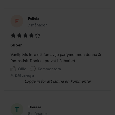
Felicia
7 månader
Inlägget skapades 7 månader
Betyg:
Super
4
av
Vanligtvis inte ett fan av jp parfymer men denna är 
5
fantastisk. Dock ej provat hållbarhet
Gilla
Kommentera
1275 visningar
Logga in
för att lämna en kommentar
Therese
8 månader
Inlägget skapades 8 månader