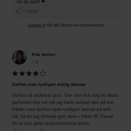
Ha de bäst! ❤
1 gillar
Logga in
för att lämna en kommentar
Rida Maham
1 år
Inlägget skapades 1 år
Betyg:
Doften som tydligen aldrig lämnar
4
av
Doften så underbar gott.  Det som fick mig att älska 
5
parfymen mer var när jag hade sprayat den på min 
kläder, men doften hade tydligen fastnat på mitt 
hår. Så att jag doftade gott även i håret 🤣. Passar 
för er som gillar starka feminina dofter  