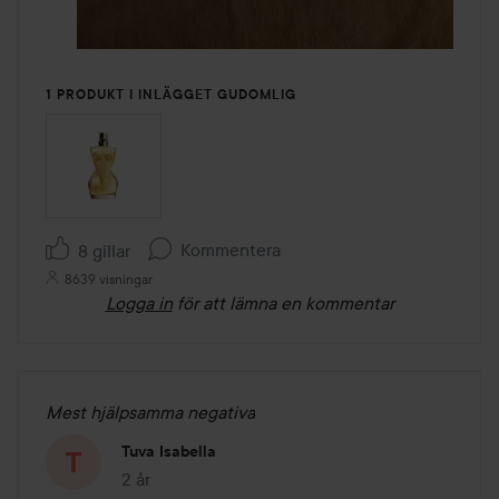
1 PRODUKT I INLÄGGET GUDOMLIG
Kommentera
8 gillar
8639 visningar
Logga in
för att lämna en kommentar
Mest hjälpsamma negativa
Tuva Isabella
2 år
Inlägget skapades 2 år