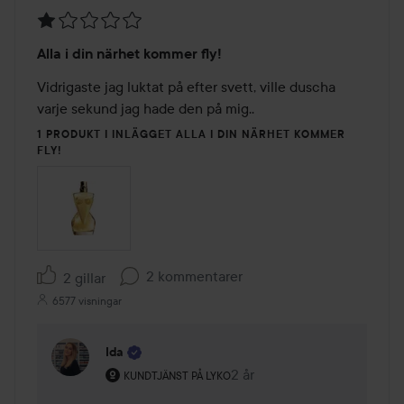
Betyg:
Alla i din närhet kommer fly!
1
av
Vidrigaste jag luktat på efter svett, ville duscha 
5
varje sekund jag hade den på mig..
1 PRODUKT I INLÄGGET ALLA I DIN NÄRHET KOMMER
FLY!
2 kommentarer
2 gillar
6577 visningar
Ida
Användarens roll: Kundtjänst på Lyko.
2 år
Kommentaren lades 2 år
KUNDTJÄNST PÅ LYKO