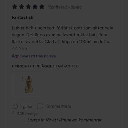
Verifierad köpare
Betyg:
Fantastisk
5
av
Luktar helt underbart, förförisk doft som sitter hela 
5
dagen. Det är en av mina favoriter. Har haft flera 
flaskor av detta. Glad att köpa en 100ml av detta. 
⭐⭐⭐⭐⭐
Översatt från norska
1 PRODUKT I INLÄGGET FANTASTISK
Kommentera
1 gillar
1305 visningar
Logga in
för att lämna en kommentar