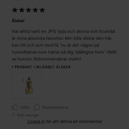
Betyg:
Älskar
5
av
Har alltid varit en JPG tjeja och denna och Scandal 
5
är mina absoluta favoriter. Min kille älskar den här, 
kan till och och med få ”nu är det någon på 
tunnelbanan som luktar på dig, lääängtar hem”-SMS 
av honom. Rekommenderar starkt!
1 PRODUKT I INLÄGGET ÄLSKAR
Gilla
Kommentera
1566 visningar
Logga in
för att lämna en kommentar