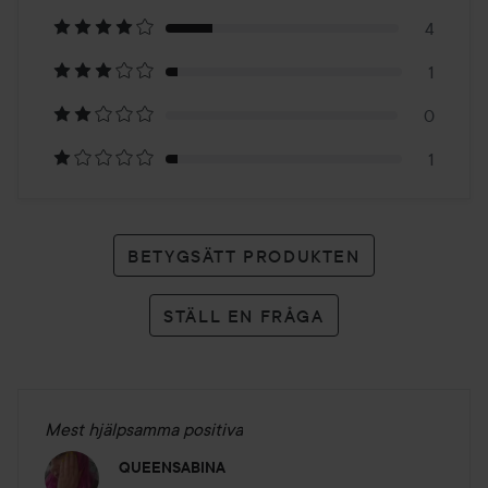
på
4
20
1
betyg
0
1
BETYGSÄTT PRODUKTEN
STÄLL EN FRÅGA
Mest hjälpsamma positiva
QUEENSABINA