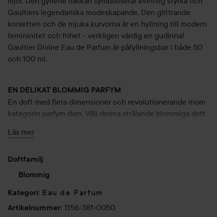
liljor. Den gyllene flaskan symboliserar kvinnlig styrka och
Gaultiers legendariska modeskapande. Den glittrande
korsetten och de mjuka kurvorna är en hyllning till modern
femininitet och frihet - verkligen värdig en gudinna!
Gaultier Divine Eau de Parfum är påfyllningsbar i både 50
och 100 ml.
EN DELIKAT BLOMMIG PARFYM
En doft med flera dimensioner och revolutionerande inom
kategorin parfym dam. Välj denna strålande blommiga doft
och upplev hur den inbjudande toppnoten av havssalt
Läs mer
öppnar upp doftens blommiga hjärtnoter. Låt dig omfamnas
av mjuka liljor och njut av den söta doften av fluffiga
Doftfamilj
maränger som förstärker Gaultier Divines delikata och
upplyftande doftintryck. Den salta toppnoten skapar en
Blommig
himmelsk fräschör och framhäver liljornas raffinerade
Eau de Parfum
Kategori
:
sötma på ett vackert sätt och lämnar ett varaktigt doftspår
som omfamnar huden. Visst är den gudomlig?
1156-381-0050
Artikelnummer
: