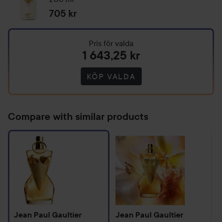
Jean
Parfum
705 kr
Paul
Refill
Gaultier
200ml
Divine
Pris för valda
1 643,25 kr
Body
Lotion
KÖP VALDA
200
ml
Compare with similar products
Jean Paul Gaultier
Jean Paul Gaultier
J