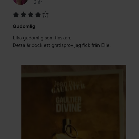
2 år
Inlägget skapades 2 år
Betyg:
Gudomlig
4
av
Lika gudomlig som flaskan. 

5
Detta är dock ett gratisprov jag fick från Elle.