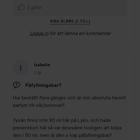
3 gillar
VISA ÄLDRE (1 TILL)
Logga in
för att lämna en kommentar
Isabelle
1 år
Inlägget skapades 1 år
Påfyllningsbar?
Har beställt flera gånger, och är min absoluta favorit 
parfym till vår/sommar!!

Tyvärr finns inte 90 ml här på Lyko, och hade 
presentkort här så var dessvärre tvungen att köpa 
den i 50 ml, men är den o kap påfyllningsbar?  
