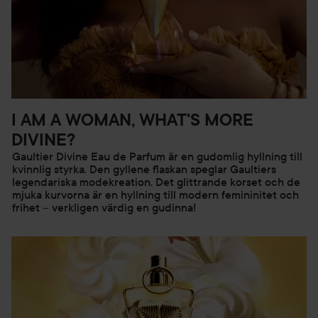
en älskad. Här hittar du en damparfym som garanterat
kommer att glädja.
Toppnot: Salt Hjärtnot: Lilja Basnot: Maräng
PRODUKTSPECIFIKATIONER: En Eau de Parfum kan
I AM A WOMAN, WHAT'S MORE
användas dagligen, innehåller 12-20% doftkoncentrat och
DIVINE?
lämnar ett tydligt doftspår som varar längre.
Gaultier Divine Eau de Parfum är en gudomlig hyllning till
kvinnlig styrka. Den gyllene flaskan speglar Gaultiers
legendariska modekreation. Det glittrande korset och de
TIPS: För en ännu mer underbar doftupplevelse, kombinera
mjuka kurvorna är en hyllning till modern femininitet och
Gaultier Divine Eau de Parfum med de andra produkterna i
frihet – verkligen värdig en gudinna!
serien. Den lyxiga bodylotionen och den uppfriskande
duschgelen är perfekta för att skapa en sublim doftritual
som varar hela dagen. "
Användning:
Spraya på önskade doftområden på kroppen, helst där du