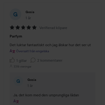
Gosia
1 år
Inlägget skapades 1 år
Verifierad köpare
Betyg:
Parfym
5
av
Det luktar fantastiskt och jag älskar hur det ser ut
5
Översatt från engelska
2 kommentarer
1 gillar
3316 visningar
Gosia
1 år
Kommentaren lades 1 år
Ja, det kom med den ursprungliga lådan 