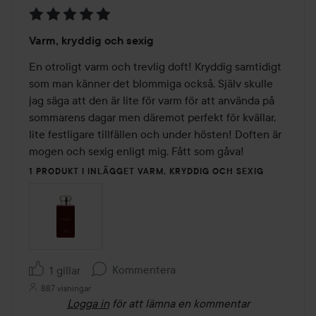
Betyg:
Varm, kryddig och sexig
5
av
En otroligt varm och trevlig doft! Kryddig samtidigt 
5
som man känner det blommiga också. Själv skulle 
jag säga att den är lite för varm för att använda på 
sommarens dagar men däremot perfekt för kvällar, 
lite festligare tillfällen och under hösten! Doften är 
mogen och sexig enligt mig. Fått som gåva!
1 PRODUKT I INLÄGGET VARM, KRYDDIG OCH SEXIG
Kommentera
1 gillar
887 visningar
Logga in
för att lämna en kommentar