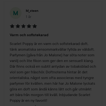
M_steen
1 år
Inlägget skapades 1 år
Betyg:
Varm och sofistekarad
5
av
Scarlet Poppy är en varm och sofistekarad doft, 
5
tänk aromatiska sensommarkvällar fyllda av väldoft. 
Parfymen (gåva från Jo Malone) har söta noter som 
vanilj och lite fikon som ger den en sensuell klang. 
Där finns också en subtil antydan av tobaksblad och 
viol som ger fräschör. Doftnoterna hintar åt det 
orientaliska, något som ofta associeras med tyngre 
parfymer för kvällen, men här har Jo Malone lyckats 
göra en doft som ändå känns lätt och går utmärkt 
att bära från morgon till kväll. Inbjudande Scarlet 
Poppy är en ny favorit!