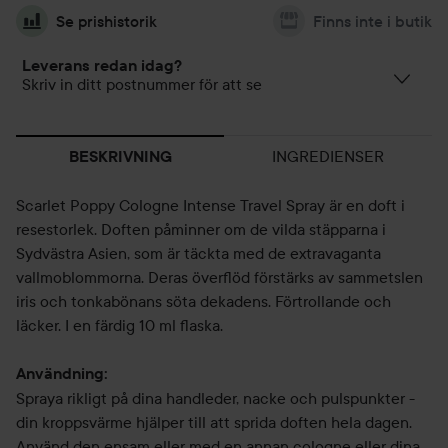
Se prishistorik
Finns inte i butik
Leverans redan idag?
Skriv in ditt postnummer för att se
INGREDIENSER
BESKRIVNING
Scarlet Poppy Cologne Intense Travel Spray är en doft i
resestorlek. Doften påminner om de vilda stäpparna i
Sydvästra Asien, som är täckta med de extravaganta
vallmoblommorna. Deras överflöd förstärks av sammetslen
iris och tonkabönans söta dekadens. Förtrollande och
läcker. I en färdig 10 ml flaska.
Användning:
Spraya rikligt på dina handleder, nacke och pulspunkter -
din kroppsvärme hjälper till att sprida doften hela dagen.
Använd den ensam eller med en annan cologne eller dina