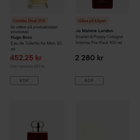
Combo Deal 25%
Gåva på köpet
Se villkor på produktsidan
Jo Malone London
SPONSRAD
Scarlet & Poppy Cologne
Hugo Boss
Intense Pre-Pack
100 ml
Eau de Toilette for Men
30
ml
Reapris
452,25 kr
2 280 kr
Utan kampanj 603 kr
KÖP
KÖP
Gåva på köpet
Jo Malone London
Gåva på köpet
Red Hibiscus Cologne Int
Jo Malone Lo