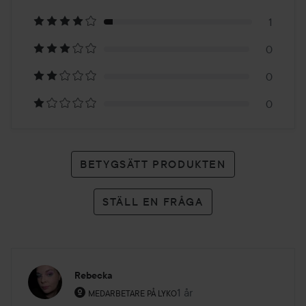
på
1
17
0
betyg
0
0
BETYGSÄTT PRODUKTEN
STÄLL EN FRÅGA
Rebecka
Användarens roll: Medarbetare på Lyko.
1 år
Inlägget skapades 1 år
MEDARBETARE PÅ LYKO