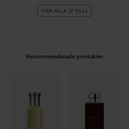
VISA ALLA (7 TILL)
Rekommenderade produkter
Gåva på köpet
Jo Malone Lo
Combo Deal 25%
Hugo Boss
Eau de Toilette for Me
SPONSRAD