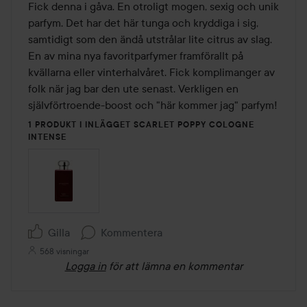
av
Fick denna i gåva. En otroligt mogen, sexig och unik 
5
parfym. Det har det här tunga och kryddiga i sig, 
samtidigt som den ändå utstrålar lite citrus av slag. 
En av mina nya favoritparfymer framförallt på 
kvällarna eller vinterhalvåret. Fick komplimanger av 
folk när jag bar den ute senast. Verkligen en 
självförtroende-boost och "här kommer jag" parfym!
1 PRODUKT I INLÄGGET SCARLET POPPY COLOGNE
INTENSE
Gilla
Kommentera
568 visningar
Logga in
för att lämna en kommentar