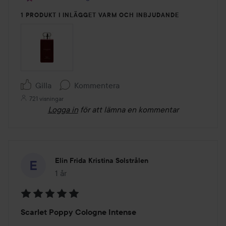
1 PRODUKT I INLÄGGET VARM OCH INBJUDANDE
Gilla
Kommentera
721 visningar
Logga in
för att lämna en kommentar
Elin Frida Kristina Solstrålen
1 år
Inlägget skapades 1 år
Betyg:
Scarlet Poppy Cologne Intense
5