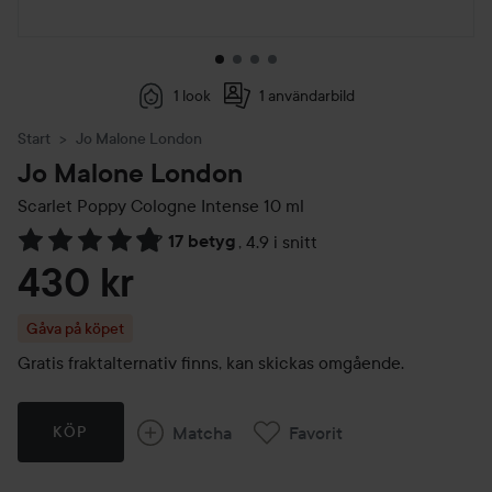
1 look
1 användarbild
Start
Jo Malone London
Jo Malone London
Scarlet Poppy Cologne Intense
10 ml
17 betyg
,
4.9 i snitt
Hoppa till Betyg & kommentarer
430 kr
Gåva på köpet
Gratis fraktalternativ finns, kan skickas omgående.
Matcha
Favorit
KÖP