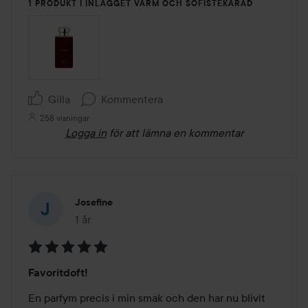
1 PRODUKT I INLÄGGET VARM OCH SOFISTEKARAD
Gilla
Kommentera
258 visningar
Logga in
för att lämna en kommentar
Josefine
1 år
Inlägget skapades 1 år
Betyg:
Favoritdoft!
5
av
En parfym precis i min smak och den har nu blivit 