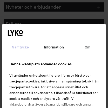
Nyheter och erbjudanden
Följ oss
Kundservice
Samtycke
Information
Om
Information
Denna webbplats använder cookies
Du kanske också gillar
Vi använder enhetsidentifierare i form av första-och
tredjepartscookies, inklusive annan spårningsteknik från
tredjepartsutövare, för att anpassa innehållet och
annonserna till användarna, tillhandahålla funktioner för
sociala medier och analysera vår trafik. Vi
vidarebefordrar även sådana identifierare och annan