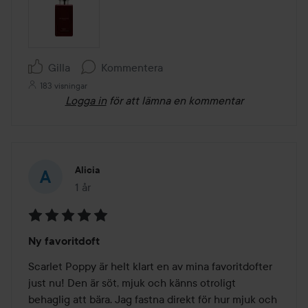
Gilla
Kommentera
183 visningar
Logga in
för att lämna en kommentar
Alicia
1 år
Inlägget skapades 1 år
Betyg:
Ny favoritdoft
5
av
Scarlet Poppy är helt klart en av mina favoritdofter 
5
just nu! Den är söt, mjuk och känns otroligt 
behaglig att bära. Jag fastna direkt för hur mjuk och 