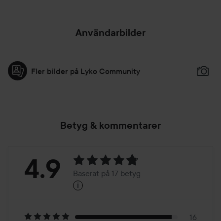
Användarbilder
Fler bilder på Lyko Community
Betyg & kommentarer
Betyg:
4.9
Baserat på 17 betyg
i
4.9
Baserat
16