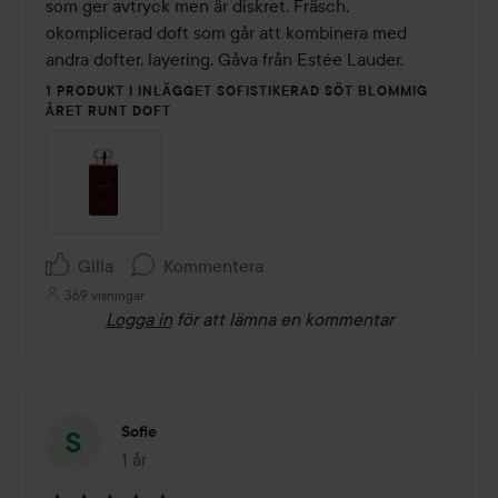
som ger avtryck men är diskret. Fräsch, 
okomplicerad doft som går att kombinera med 
andra dofter, layering. Gåva från Estée Lauder.
1 PRODUKT I INLÄGGET SOFISTIKERAD SÖT BLOMMIG
ÅRET RUNT DOFT
Gilla
Kommentera
369 visningar
Logga in
för att lämna en kommentar
Sofie
1 år
Inlägget skapades 1 år