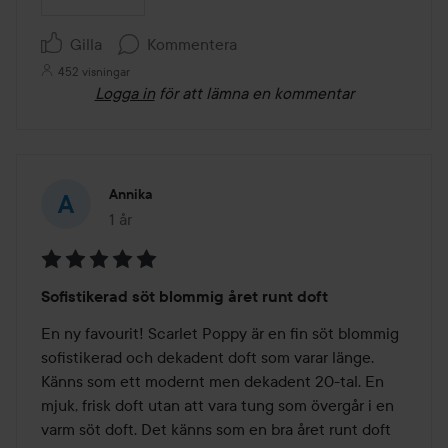
Gilla
Kommentera
452 visningar
Logga in
för att lämna en kommentar
Annika
1 år
Inlägget skapades 1 år
Betyg:
Sofistikerad söt blommig året runt doft
5
av
En ny favourit! Scarlet Poppy är en fin söt blommig 
5
sofistikerad och dekadent doft som varar länge. 
Känns som ett modernt men dekadent 20-tal. En 
mjuk, frisk doft utan att vara tung som övergår i en 
varm söt doft. Det känns som en bra året runt doft 