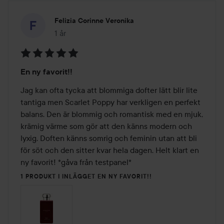
Felizia Corinne Veronika
1 år
Inlägget skapades 1 år
Betyg:
En ny favorit!!
5
av
Jag kan ofta tycka att blommiga dofter lätt blir lite 
5
tantiga men Scarlet Poppy har verkligen en perfekt 
balans. Den är blommig och romantisk med en mjuk, 
krämig värme som gör att den känns modern och 
lyxig. Doften känns somrig och feminin utan att bli 
för söt och den sitter kvar hela dagen. Helt klart en 
ny favorit! *gåva från testpanel*
1 PRODUKT I INLÄGGET EN NY FAVORIT!!