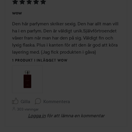
Betyg:
wow
5
av
Den här parfymen skriker sexig. Den har allt man vill 
5
ha i en parfym. Den är väldigt unik.Självförtroendet 
växer fram när man har den på sig. Väldigt fin och 
lyxig flaska. Plus i kanten för att den är god att köra 
layering med. (Jag fick produkten i gåva)
1 PRODUKT I INLÄGGET WOW
Gilla
Kommentera
303 visningar
Logga in
för att lämna en kommentar