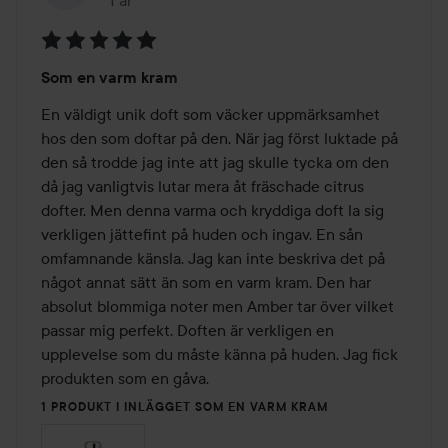
Inlägget skapades 1 år
Betyg:
Som en varm kram
5
av
En väldigt unik doft som väcker uppmärksamhet 
5
hos den som doftar på den. När jag först luktade på 
den så trodde jag inte att jag skulle tycka om den 
då jag vanligtvis lutar mera åt fräschade citrus 
dofter. Men denna varma och kryddiga doft la sig 
verkligen jättefint på huden och ingav. En sån 
omfamnande känsla. Jag kan inte beskriva det på 
något annat sätt än som en varm kram. Den har 
absolut blommiga noter men Amber tar över vilket 
passar mig perfekt. Doften är verkligen en 
upplevelse som du måste känna på huden. Jag fick 
produkten som en gåva.
1 PRODUKT I INLÄGGET SOM EN VARM KRAM