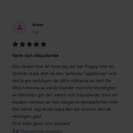
Anete
1 år
Inlägget skapades 1 år
Betyg:
Varm och inbjudande
5
av
Soo läcker hon är! Som jag vet har Poppy inte en 
5
distinkt stark doft så den behöver "uppfinnas" och 
detta ger verkligen de rätta vibbarna av det! De 
lätta tonerna av vanilj blandat med lite kryddighet 
av bärnsten gör det varmt och inbjudande. Som en 
modern version av den eleganta damparfymen från 
förr haha! Jag skulle bära den på vintern, den är 
verkligen god.

Prov blev givet som present
Översatt från engelska