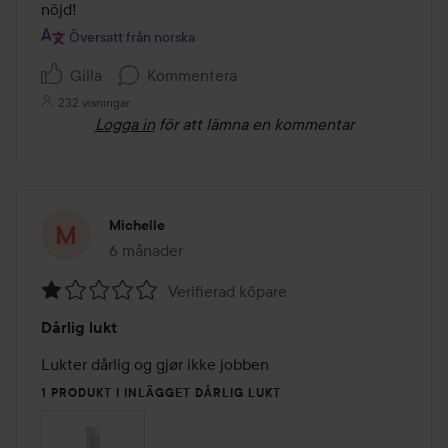
nöjd!
Översatt från norska
Gilla
Kommentera
232 visningar
Logga in
för att lämna en kommentar
Michelle
6 månader
Inlägget skapades 6 månader
Verifierad köpare
Betyg:
Dårlig lukt
1
av
Lukter dårlig og gjør ikke jobben
5
1 PRODUKT I INLÄGGET DÅRLIG LUKT