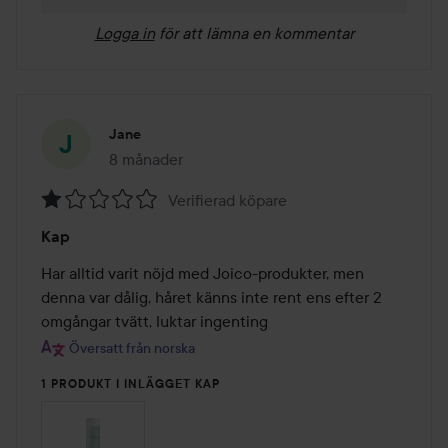
Logga in
för att lämna en kommentar
Jane
8 månader
Inlägget skapades 8 månader
Verifierad köpare
Betyg:
Kap
1
av
Har alltid varit nöjd med Joico-produkter, men 
5
denna var dålig, håret känns inte rent ens efter 2 
omgångar tvätt, luktar ingenting
Översatt från norska
1 PRODUKT I INLÄGGET KAP