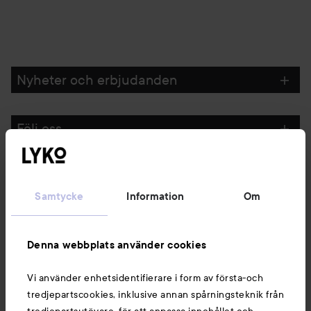
Nyheter och erbjudanden
Följ oss
Kundservice
Samtycke
Information
Om
Information
Denna webbplats använder cookies
Du kanske också gillar
Vi använder enhetsidentifierare i form av första-och
tredjepartscookies, inklusive annan spårningsteknik från