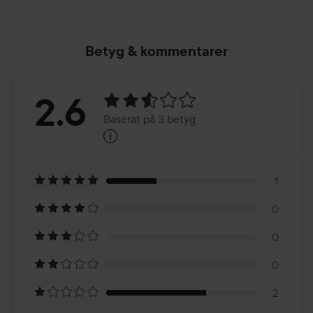
Betyg & kommentarer
Betyg:
2.6
Baserat på 3 betyg
i
2.6
Baserat
på
1
0
3
0
betyg
0
2