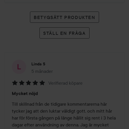
BETYGSÄTT PRODUKTEN
STÄLL EN FRÅGA
Linda S
5 månader
Inlägget skapades 5 månader
Verifierad köpare
Betyg:
Mycket nöjd
5
av
Till skillnad från de tidigare kommentarerna här 
5
tycker jag att den luktar väldigt gott, och mitt hår 
har för första gången på länge hållit sig rent i 3 hela 
dagar efter användning av denna. Jag är mycket 