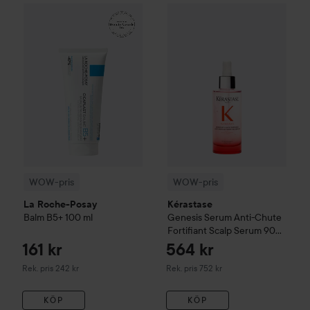
161 kr
WOW-pris
La Roche-Posay
Balm B5+
WOW-pris
100 ml
Kérastase
Genesis
S
Rekommenderat pris 242 kr
WOW-pris
WOW-pris
La Roche-Posay
Kérastase
Balm B5+
100 ml
Genesis
Serum Anti-Chute
Fortifiant Scalp Serum
90
ml
161 kr
564 kr
Rekommenderat pris 242 kr
Rekommenderat pris 752 kr
Rek. pris 242 kr
Rek. pris 752 kr
KÖP
KÖP