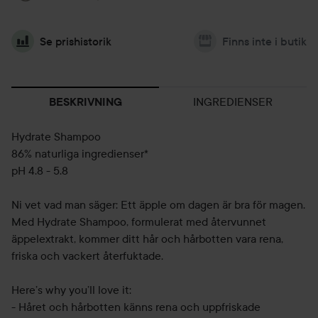
Se prishistorik
Finns inte i butik
INGREDIENSER
BESKRIVNING
Hydrate Shampoo
86% naturliga ingredienser*
pH 4.8 - 5.8
Ni vet vad man säger: Ett äpple om dagen är bra för magen.
Med Hydrate Shampoo, formulerat med återvunnet
äppelextrakt, kommer ditt hår och hårbotten vara rena,
friska och vackert återfuktade.
Here’s why you’ll love it:
- Håret och hårbotten känns rena och uppfriskade