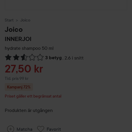
Start
Joico
Joico
INNERJOI
hydrate shampoo
50 ml
3 betyg
,
2.6 i snitt
Hoppa till Betyg & kommentarer
Reapris
27,50 kr
Tidigare pris 99 kr
Tid. pris 99 kr
Kampanj 72%
Priset gäller ett begränsat antal
Produkten är utgången
Matcha
Favorit