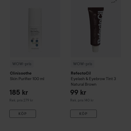
WOW-pris
WOW-pris
Clinisoothe
RefectoCil
Skin Purifier
100 ml
Eyelash & Eyebrow Tint
3
Natural Brown
185 kr
99 kr
Rekommenderat pris 279 kr
Rekommenderat pris 140 kr
Rek. pris 279 kr
Rek. pris 140 kr
KÖP
KÖP