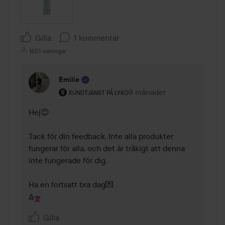
Gilla
1 kommentar
1601 visningar
Emilie
Användarens roll: Kundtjänst på Lyko.
8 månader
Kommentaren lades 8 mån
KUNDTJÄNST PÅ LYKO
Hej😊

Tack för din feedback. Inte alla produkter 
fungerar för alla, och det är tråkigt att denna 
inte fungerade för dig.

Ha en fortsatt bra dag💌
Gilla