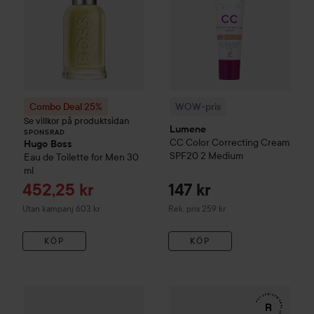
Combo Deal 25%
WOW-pris
Se villkor på produktsidan
Lumene
SPONSRAD
CC
Color Correcting Cream
Hugo Boss
SPF20
2 Medium
Eau de Toilette for Men
30
ml
Reapris
452,25 kr
147 kr
Rekommenderat pris 259 kr
Utan kampanj 603 kr
Rek. pris 259 kr
KÖP
KÖP
185 kr
WOW-pris
Clinisoothe
Skin Purifier
WOW-pris
100 ml
RefectoCil
Eyelash 
Rekommenderat pris 279 kr