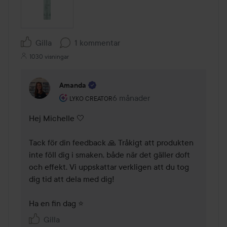
Gilla
1 kommentar
1030 visningar
Amanda
Användarens roll: Lyko Creator.
6 månader
Kommentaren lades 6 månader
LYKO CREATOR
Hej Michelle 🤍

Tack för din feedback 🙏 Tråkigt att produkten 
inte föll dig i smaken, både när det gäller doft 
och effekt. Vi uppskattar verkligen att du tog 
dig tid att dela med dig!

Ha en fin dag ⭐
Gilla