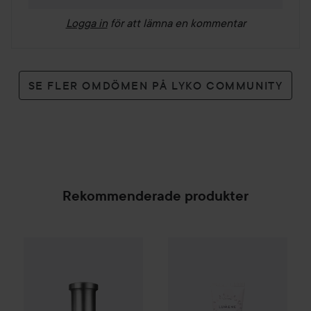
Logga in
för att lämna en kommentar
SE FLER OMDÖMEN PÅ LYKO COMMUNITY
Rekommenderade produkter
WOW-pris
Lumene
CC
Color C
Combo Deal 25%
Hugo Boss
Eau de Toilette for Me
SPONSRAD