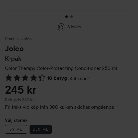
3 looks
Start
Joico
Joico
K-pak
Color Therapy Color-Protecting Conditioner
250 ml
10 betyg
,
4.4 i snitt
Hoppa till Betyg & kommentarer
245 kr
Rekommenderat pris 369 kr
Rek. pris 369 kr
Fri frakt vid köp från 300 kr, kan skickas omgående
Välj storlek
59 ML
250 ML