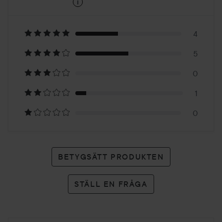
i
4.4
Baserat
på
4
5
10
0
betyg
1
0
BETYGSÄTT PRODUKTEN
STÄLL EN FRÅGA