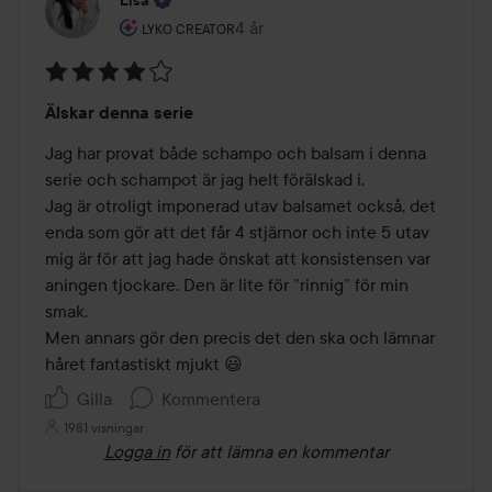
Användarens roll: Lyko Creator.
4 år
Inlägget skapades 4 år
LYKO CREATOR
Betyg:
Älskar denna serie
4
av
Jag har provat både schampo och balsam i denna 
5
serie och schampot är jag helt förälskad i. 

Jag är otroligt imponerad utav balsamet också, det 
enda som gör att det får 4 stjärnor och inte 5 utav 
mig är för att jag hade önskat att konsistensen var 
aningen tjockare. Den är lite för ”rinnig” för min 
smak. 

Men annars gör den precis det den ska och lämnar 
håret fantastiskt mjukt 😃
Gilla
Kommentera
1981 visningar
Logga in
för att lämna en kommentar