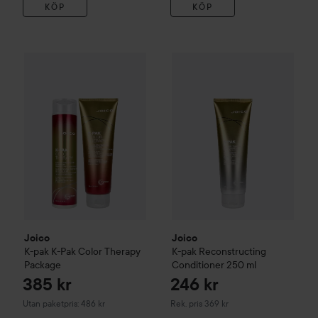
KÖP
KÖP
385 kr
Joico
K-pak
Reconstructing Co
Joico
K-pak
K-Pak Color Therapy Package
Utan paketpris: 486 kr
Joico
Joico
K-pak
K-Pak Color Therapy
K-pak
Reconstructing
Package
Conditioner
250 ml
385 kr
246 kr
Rekommenderat pris 369 kr
Utan paketpris: 486 kr
Rek. pris 369 kr