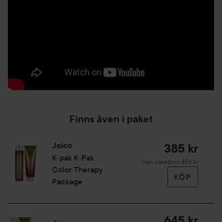
Finns även i paket
Joico
385 kr
K-pak
K-Pak
Utan paketpris: 486 kr
Color Therapy
KÖP
Package
645 kr