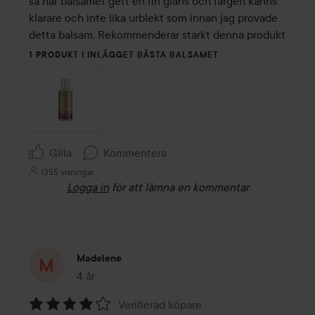
så har balsamet gett en fin glans och färgen känns 
klarare och inte lika urblekt som innan jag provade 
detta balsam. Rekommenderar starkt denna produkt
1 PRODUKT I INLÄGGET BÄSTA BALSAMET
Gilla
Kommentera
1355 visningar
Logga in
för att lämna en kommentar
Madelene
4 år
Inlägget skapades 4 år
Verifierad köpare