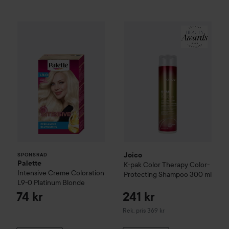
Palette
Intensive Creme Coloration
L9-0 Platinum 
Joico
K-pak
Color Therapy Co
SPONSRAD
Joico
SPONSRAD
Palette
K-pak
Color Therapy Color-
Intensive Creme Coloration
Protecting Shampoo
300 ml
L9-0 Platinum Blonde
74 kr
241 kr
Rekommenderat pris 369 kr
Rek. pris 369 kr