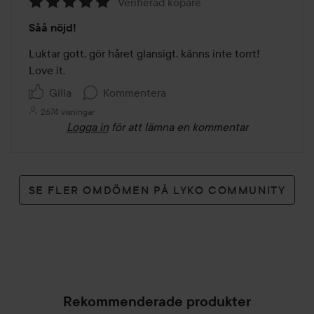
Verifierad köpare
Betyg:
Såå nöjd!
5
av
Luktar gott, gör håret glansigt, känns inte torrt! 
5
Love it. 
Gilla
Kommentera
2674 visningar
Logga in
för att lämna en kommentar
SE FLER OMDÖMEN PÅ LYKO COMMUNITY
Rekommenderade produkter