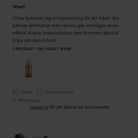
Betyg:
Wow!
4
av
Oftas behöver jag en inpackning för att håret ska 
5
kännas återfuktar men denna gav verkligen wow-
effekt! Köpte resestorleken men kommer absolut 
köpa om den större!
1 PRODUKT I INLÄGGET WOW!
Gilla
Kommentera
1959 visningar
Logga in
för att lämna en kommentar
Lisa