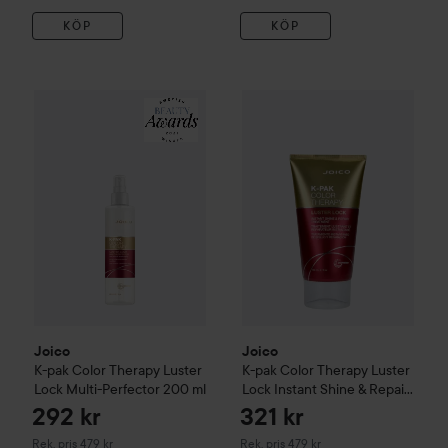
KÖP
KÖP
Joico
K-pak
Color Therapy Luster Lock Multi-Perfector
Joico
K-pak
Color Therapy Lus
200 
Joico
Joico
K-pak
Color Therapy Luster
K-pak
Color Therapy Luster
Lock Multi-Perfector
200 ml
Lock Instant Shine & Repair
Treatment
292 kr
321 kr
Rekommenderat pris 479 kr
Rekommenderat pris 479 kr
Rek. pris 479 kr
Rek. pris 479 kr