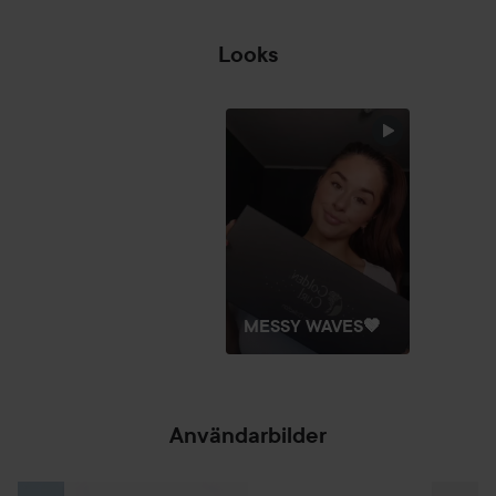
Looks
K-P
❤️💜💙
HOPPA ÖVER SEKTIONEN
MESSY WAVES🤎
Användarbilder