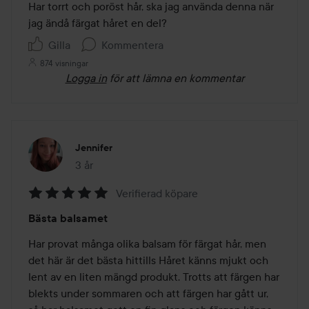
Har torrt och poröst hår, ska jag använda denna när 
jag ändå färgat håret en del? 
Gilla
Kommentera
874 visningar
Logga in
för att lämna en kommentar
Jennifer
3 år
Inlägget skapades 3 år
Verifierad köpare
Betyg:
Bästa balsamet
5
av
Har provat många olika balsam för färgat hår, men 
5
det här är det bästa hittills Håret känns mjukt och 
lent av en liten mängd produkt. Trotts att färgen har 
blekts under sommaren och att färgen har gått ur, 