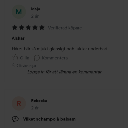
Maja
2 år
Inlägget skapades 2 år
Verifierad köpare
Betyg:
Älskar
5
av
Håret blir så mjukt glansigt och luktar underbart
5
Gilla
Kommentera
916 visningar
Logga in
för att lämna en kommentar
Rebecka
2 år
Inlägget skapades 2 år
Vilket schampo å balsam