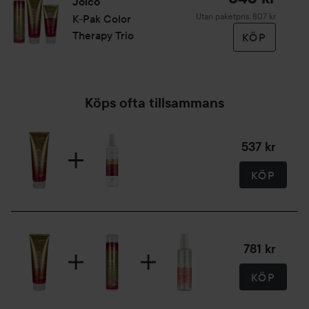
Joico
Utan paketpris: 807 kr
K-Pak Color
Therapy Trio
KÖP
Köps ofta tillsammans
537 kr
KÖP
781 kr
KÖP