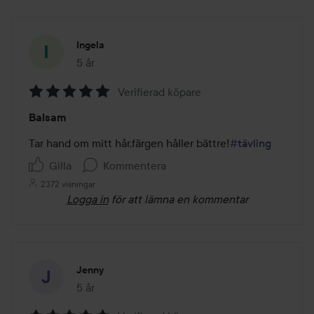
Ingela
5 år
Inlägget skapades 5 år
Verifierad köpare
Betyg:
Balsam
5
av
Tar hand om mitt hår,färgen håller bättre!
#tävling
5
Gilla
Kommentera
2372 visningar
Logga in
för att lämna en kommentar
Jenny
5 år
Inlägget skapades 5 år