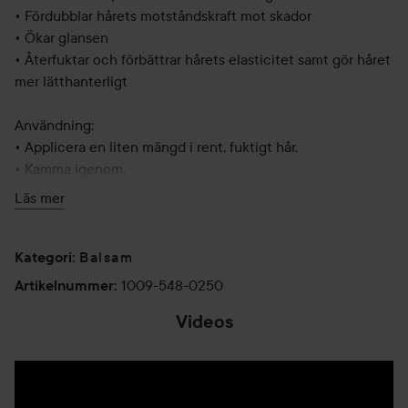
• Fördubblar hårets motståndskraft mot skador
• Ökar glansen
• Återfuktar och förbättrar hårets elasticitet samt gör håret
mer lätthanterligt
Användning:
• Applicera en liten mängd i rent, fuktigt hår.
• Kamma igenom.
• Låt verka i 1-2 minuter.
Läs mer
• Skölj.
250 ml
Balsam
Kategori
:
1009-548-0250
Artikelnummer
:
Videos